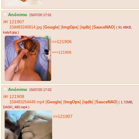
Anónimo
15/07/20 17:01
/#/
121907
159483246814.jpg
[
Google
]
[
ImgOps
]
[
iqdb
]
[
SauceNAO
]
( 91.48KB
,
katy6.jpg
)
>>121906
>>>121908
Anónimo
15/07/20 17:02
/#/
121908
159483254449.mp4
[
Google
]
[
ImgOps
]
[
iqdb
]
[
SauceNAO
]
( 1.72MB
,
DASH_480.mp4
)
>>121907