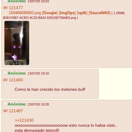
Anónimo
13/07/20 19:03
/#/
121477
159466699993.png
[
Google
]
[
ImgOps
]
[
iqdb
]
[
SauceNAO
]
( 1.28MB
,
9DE478B7-ACED-4C20-BA22-D0515E796AE9.png
)
Anónimo
13/07/20 19:10
/#/
121483
Como le han crecido los melones buff
Anónimo
13/07/20 19:28
/#/
121487
>>121430
woooooooooooooooooooow esto nunca lo habia visto..
esta demasiado teton@