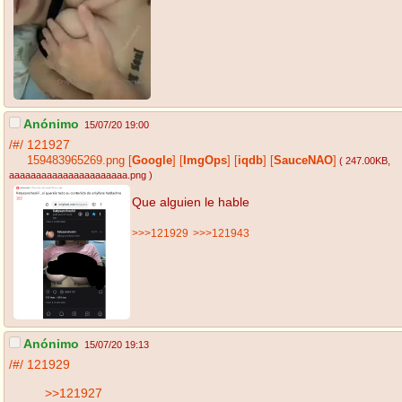
Anónimo
15/07/20 19:00
/#/
121927
159483965269.png
[
Google
]
[
ImgOps
]
[
iqdb
]
[
SauceNAO
]
( 247.00KB
,
aaaaaaaaaaaaaaaaaaaaaa.png
)
Que alguien le hable
>>>121929
>>>121943
Anónimo
15/07/20 19:13
/#/
121929
>>121927