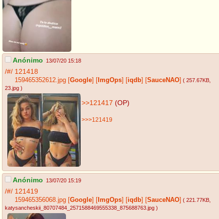
Anónimo
13/07/20 15:18
/#/
121418
159465352612.jpg
[
Google
]
[
ImgOps
]
[
iqdb
]
[
SauceNAO
]
( 257.67KB
,
23.jpg
)
>>121417
(OP)
>>>121419
Anónimo
13/07/20 15:19
/#/
121419
159465356068.jpg
[
Google
]
[
ImgOps
]
[
iqdb
]
[
SauceNAO
]
( 221.77KB
,
katysancheskii_80707484_2571588469555338_875688763.jpg
)