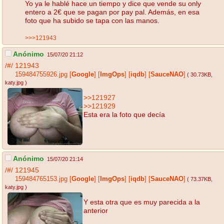
Yo ya le hablé hace un tiempo y dice que vende su only
entero a 2€ que se pagan por pay pal. Además, en esa
foto que ha subido se tapa con las manos.
>>>121943
Anónimo
15/07/20 21:12
/#/
121943
159484755926.jpg
[
Google
]
[
ImgOps
]
[
iqdb
]
[
SauceNAO
]
( 30.73KB
,
katy.jpg
)
>>121927
>>121929
Esta era la foto que decía
Anónimo
15/07/20 21:14
/#/
121945
159484765153.jpg
[
Google
]
[
ImgOps
]
[
iqdb
]
[
SauceNAO
]
( 73.37KB
,
katy.jpg
)
Y esta otra que es muy parecida a la
anterior