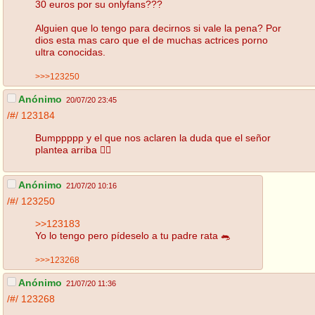
30 euros por su onlyfans???
Alguien que lo tengo para decirnos si vale la pena? Por
dios esta mas caro que el de muchas actrices porno
ultra conocidas.
>>>123250
Anónimo
20/07/20 23:45
/#/
123184
Bumppppp y el que nos aclaren la duda que el señor
plantea arriba ☝🏻
Anónimo
21/07/20 10:16
/#/
123250
>>123183
Yo lo tengo pero pídeselo a tu padre rata 🐀
>>>123268
Anónimo
21/07/20 11:36
/#/
123268