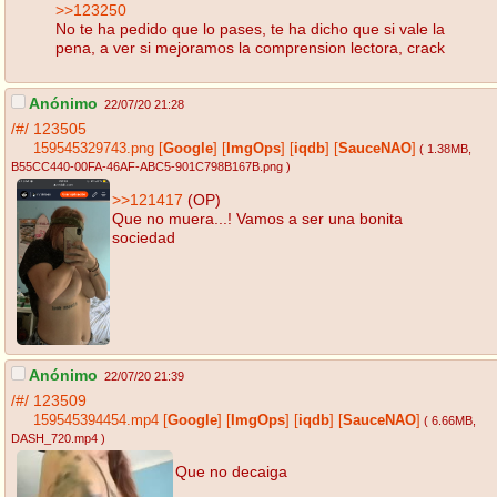
>>123250
No te ha pedido que lo pases, te ha dicho que si vale la
pena, a ver si mejoramos la comprension lectora, crack
Anónimo
22/07/20 21:28
/#/
123505
159545329743.png
[
Google
]
[
ImgOps
]
[
iqdb
]
[
SauceNAO
]
( 1.38MB
,
B55CC440-00FA-46AF-ABC5-901C798B167B.png
)
>>121417
(OP)
Que no muera...! Vamos a ser una bonita
sociedad
Anónimo
22/07/20 21:39
/#/
123509
159545394454.mp4
[
Google
]
[
ImgOps
]
[
iqdb
]
[
SauceNAO
]
( 6.66MB
,
DASH_720.mp4
)
Que no decaiga