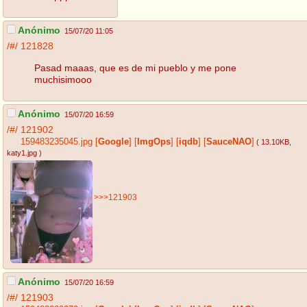
Anónimo
15/07/20 11:05
/#/
121828
Pasad maaas, que es de mi pueblo y me pone
muchisimooo
Anónimo
15/07/20 16:59
/#/
121902
159483235045.jpg
[
Google
]
[
ImgOps
]
[
iqdb
]
[
SauceNAO
]
( 13.10KB
,
katy1.jpg
)
>>>121903
Anónimo
15/07/20 16:59
/#/
121903