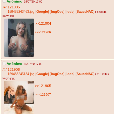
Anónimo
15/07/20 17:00
/#/
121905
159483243463.jpg
[
Google
]
[
ImgOps
]
[
iqdb
]
[
SauceNAO
]
( 8.65KB
,
katy4.jpg
)
>>121904
>>>121906
Anónimo
15/07/20 17:00
/#/
121906
159483245134.jpg
[
Google
]
[
ImgOps
]
[
iqdb
]
[
SauceNAO
]
( 113.28KB
,
katy5.jpg
)
>>121905
>>>121907