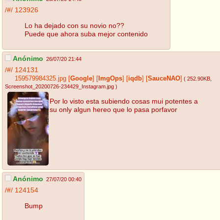
/#/
123926
Lo ha dejado con su novio no??
Puede que ahora suba mejor contenido
Anónimo
26/07/20 21:44
/#/
124131
159579984325.jpg
[
Google
]
[
ImgOps
]
[
iqdb
]
[
SauceNAO
]
( 252.90KB
,
Screenshot_20200726-234429_Instagram.jpg
)
Por lo visto esta subiendo cosas mui potentes a
su only algun hereo que lo pasa porfavor
Anónimo
27/07/20 00:40
/#/
124154
Bump