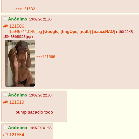
>>>121632
Anónimo
13/07/20 21:06
/#/
121506
159467440146.jpg
[
Google
]
[
ImgOps
]
[
iqdb
]
[
SauceNAO
]
( 190.22KB
,
159465968325.jpg
)
>>>121566
Anónimo
13/07/20 22:03
/#/
121519
bump sacadlo todo
Anónimo
14/07/20 01:36
/#/
121554