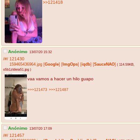
>>121418
Anónimo
13/07/20 15:32
/#/
121430
159465436964.jpg
[
Google
]
[
ImgOps
]
[
iqdb
]
[
SauceNAO
]
( 114.59KB
,
o5b1zldieia51.jpg
)
vaa vamos a hacer un hilo guapo
>>>121473
>>>121487
Anónimo
13/07/20 17:09
/#/
121457