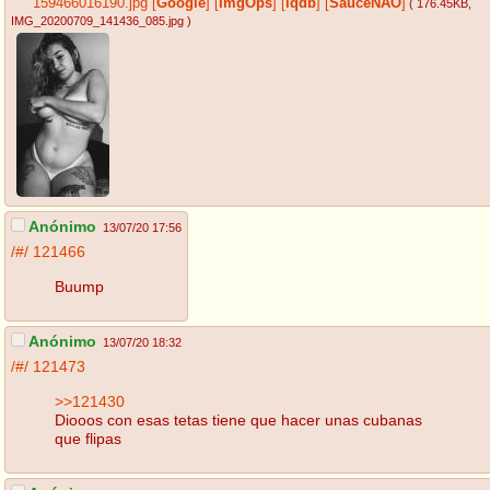
159466016190.jpg
[
Google
]
[
ImgOps
]
[
iqdb
]
[
SauceNAO
]
( 176.45KB
,
IMG_20200709_141436_085.jpg
)
Anónimo
13/07/20 17:56
/#/
121466
Buump
Anónimo
13/07/20 18:32
/#/
121473
>>121430
Diooos con esas tetas tiene que hacer unas cubanas
que flipas