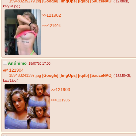
159483239279.jpg
[
Google
]
[
ImgOps
]
[
iqdb
]
[
SauceNAO
]
( 12.08KB
,
katy2d.jpg
)
>>121902
>>>121904
Anónimo
15/07/20 17:00
/#/
121904
159483241397.jpg
[
Google
]
[
ImgOps
]
[
iqdb
]
[
SauceNAO
]
( 182.59KB
,
katy3.jpg
)
>>121903
>>>121905