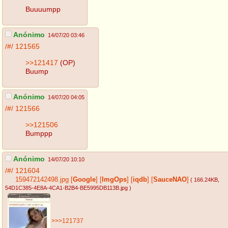
Buuuumpp
Anónimo
14/07/20 03:46
/#/
121565
>>121417
(OP)
Buump
Anónimo
14/07/20 04:05
/#/
121566
>>121506
Bumppp
Anónimo
14/07/20 10:10
/#/
121604
159472142498.jpg
[
Google
]
[
ImgOps
]
[
iqdb
]
[
SauceNAO
]
( 166.24KB
,
54D1C385-4E8A-4CA1-B2B4-BE5995DB113B.jpg
)
>>>121737