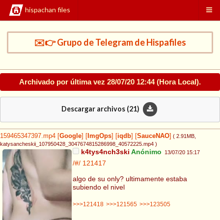
hispachan files
✉️👉 Grupo de Telegram de Hispafiles
Archivado por última vez
28/07/20 12:44
(Hora Local).
Descargar archivos (
21
)
159465347397.mp4
[
Google
]
[
ImgOps
]
[
iqdb
]
[
SauceNAO
]
( 2.91MB
,
katysancheskii_107950428_3047674815286998_40572225.mp4
)
k4tys4nch3ski
Anónimo
13/07/20 15:17
/#/
121417
algo de su only? ultimamente estaba
subiendo el nivel
>>>121418
>>>121565
>>>123505