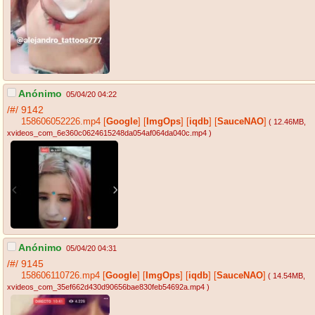
Anónimo
05/04/20 04:22
/#/
9142
158606052226.mp4
[
Google
]
[
ImgOps
]
[
iqdb
]
[
SauceNAO
]
( 12.46MB
,
xvideos_com_6e360c0624615248da054af064da040c.mp4
)
Anónimo
05/04/20 04:31
/#/
9145
158606110726.mp4
[
Google
]
[
ImgOps
]
[
iqdb
]
[
SauceNAO
]
( 14.54MB
,
xvideos_com_35ef662d430d90656bae830feb54692a.mp4
)