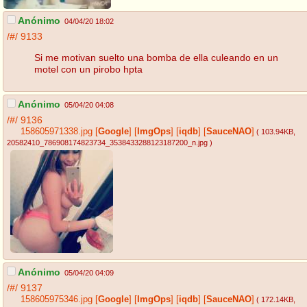
Anónimo
04/04/20 18:02
/#/
9133
Si me motivan suelto una bomba de ella culeando en un
motel con un pirobo hpta
Anónimo
05/04/20 04:08
/#/
9136
158605971338.jpg
[
Google
]
[
ImgOps
]
[
iqdb
]
[
SauceNAO
]
( 103.94KB
,
20582410_786908174823734_3538433288123187200_n.jpg
)
Anónimo
05/04/20 04:09
/#/
9137
158605975346.jpg
[
Google
]
[
ImgOps
]
[
iqdb
]
[
SauceNAO
]
( 172.14KB
,