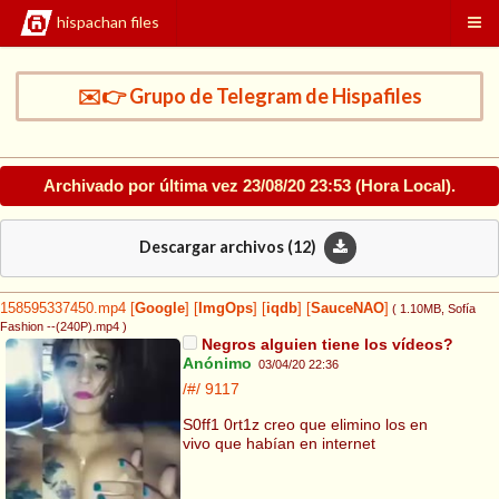
hispachan files
✉️👉 Grupo de Telegram de Hispafiles
Archivado por última vez
23/08/20 23:53
(Hora Local).
Descargar archivos (
12
)
158595337450.mp4
[
Google
]
[
ImgOps
]
[
iqdb
]
[
SauceNAO
]
( 1.10MB
, Sofía
Fashion --(240P).mp4
)
Negros alguien tiene los vídeos?
Anónimo
03/04/20 22:36
/#/
9117
S0ff1 0rt1z creo que elimino los en
vivo que habían en internet