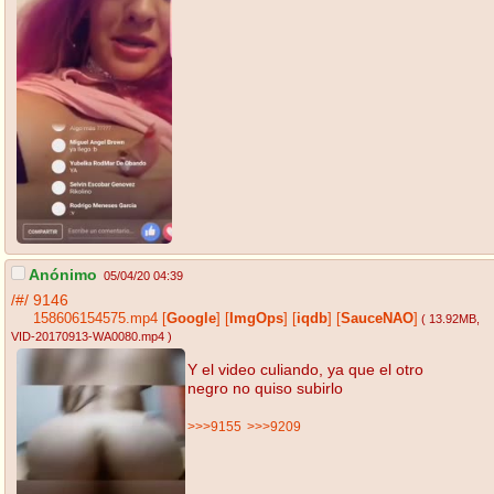
Anónimo
05/04/20 04:39
/#/
9146
158606154575.mp4
[
Google
]
[
ImgOps
]
[
iqdb
]
[
SauceNAO
]
( 13.92MB
,
VID-20170913-WA0080.mp4
)
Y el video culiando, ya que el otro
negro no quiso subirlo
>>>9155
>>>9209