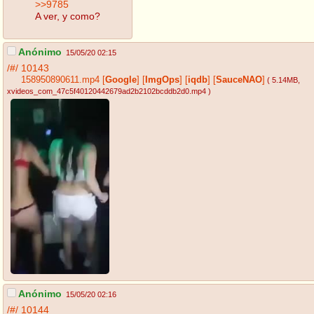
>>9785
A ver, y como?
Anónimo
15/05/20 02:15
/#/
10143
158950890611.mp4
[
Google
]
[
ImgOps
]
[
iqdb
]
[
SauceNAO
]
( 5.14MB
,
xvideos_com_47c5f40120442679ad2b2102bcddb2d0.mp4
)
Anónimo
15/05/20 02:16
/#/
10144