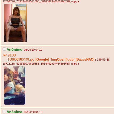
17694776_739634689571003_3818382340262985728_n.jpg
)
Anónimo
05/04/20 04:10
/#/
9138
158605980449.jpg
[
Google
]
[
ImgOps
]
[
iqdb
]
[
SauceNAO
]
( 189.51KB
,
18715185_473333079699558_3064457997464895488_n.jpg
)
Anónimo
05/04/20 04:10