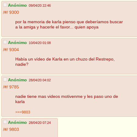
Anónimo
09/04/20 22:46
/#/
9300
por la memoria de karla pienso que deberíamos buscar
a la amiga y hacerle el favor... quien apoya
Anónimo
10/04/20 01:08
/#/
9304
Había un vídeo de Karla en un chuzo del Restrepo,
nadie?
Anónimo
28/04/20 04:02
/#/
9785
nadie tiene mas videos motivenme y les paso uno de
karla
>>>9803
Anónimo
28/04/20 07:24
/#/
9803