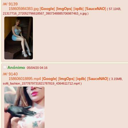
/#/
9139
158605984383.jpg
[
Google
]
[
ImgOps
]
[
iqdb
]
[
SauceNAO
]
( 57.11KB
,
21317716_272052796618567_3907348885706987463_n.jpg
)
Anónimo
05/04/20 04:16
/#/
9140
158606018895.mp4
[
Google
]
[
ImgOps
]
[
iqdb
]
[
SauceNAO
]
( 3.15MB
,
sofii_fashion_1577879731821787819_4364611712.mp4
)