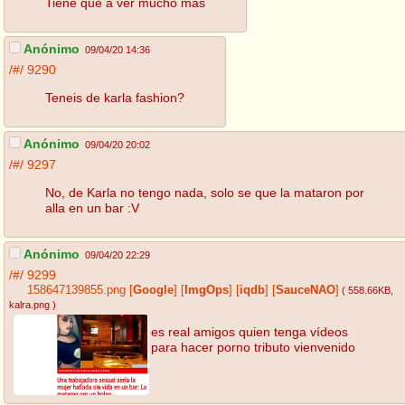
Tiene que a ver mucho mas
Anónimo
09/04/20 14:36
/#/
9290
Teneis de karla fashion?
Anónimo
09/04/20 20:02
/#/
9297
No, de Karla no tengo nada, solo se que la mataron por
alla en un bar :V
Anónimo
09/04/20 22:29
/#/
9299
158647139855.png
[
Google
]
[
ImgOps
]
[
iqdb
]
[
SauceNAO
]
( 558.66KB
,
kalra.png
)
es real amigos quien tenga vídeos
para hacer porno tributo vienvenido