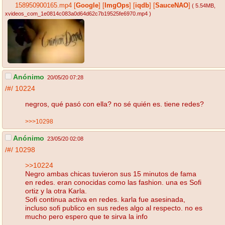
158950900165.mp4
[
Google
]
[
ImgOps
]
[
iqdb
]
[
SauceNAO
]
( 5.54MB
,
xvideos_com_1e0814c083a0d64d62c7b19525fe6970.mp4
)
Anónimo
20/05/20 07:28
/#/
10224
negros, qué pasó con ella? no sé quién es. tiene redes?
>>>10298
Anónimo
23/05/20 02:08
/#/
10298
>>10224
Negro ambas chicas tuvieron sus 15 minutos de fama
en redes. eran conocidas como las fashion. una es Sofi
ortiz y la otra Karla.
Sofi continua activa en redes. karla fue asesinada,
incluso sofi publico en sus redes algo al respecto. no es
mucho pero espero que te sirva la info