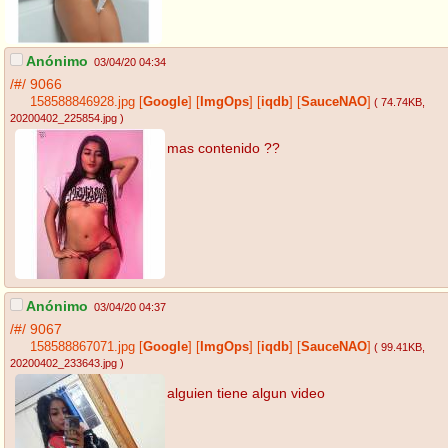
Anónimo
03/04/20 04:34
/#/
9066
158588846928.jpg
[
Google
]
[
ImgOps
]
[
iqdb
]
[
SauceNAO
]
( 74.74KB
,
20200402_225854.jpg
)
mas contenido ??
Anónimo
03/04/20 04:37
/#/
9067
158588867071.jpg
[
Google
]
[
ImgOps
]
[
iqdb
]
[
SauceNAO
]
( 99.41KB
,
20200402_233643.jpg
)
alguien tiene algun video