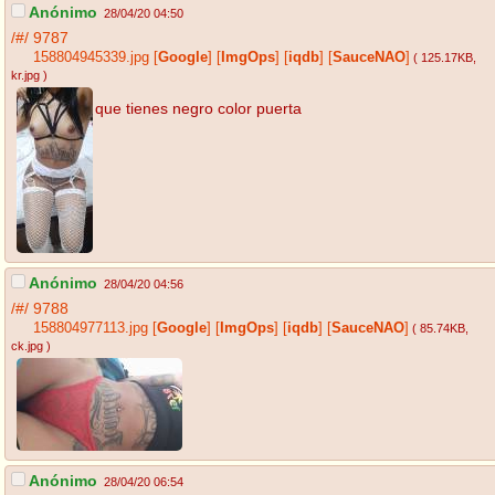
Anónimo
28/04/20 04:50
/#/
9787
158804945339.jpg
[
Google
]
[
ImgOps
]
[
iqdb
]
[
SauceNAO
]
( 125.17KB
,
kr.jpg
)
que tienes negro color puerta
Anónimo
28/04/20 04:56
/#/
9788
158804977113.jpg
[
Google
]
[
ImgOps
]
[
iqdb
]
[
SauceNAO
]
( 85.74KB
,
ck.jpg
)
Anónimo
28/04/20 06:54