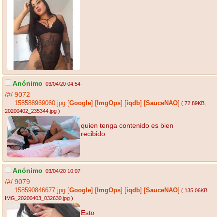
Anónimo
03/04/20 04:54
/#/
9072
158588969060.jpg
[
Google
]
[
ImgOps
]
[
iqdb
]
[
SauceNAO
]
( 72.89KB
,
20200402_235344.jpg
)
quien tenga contenido es bien
recibido
Anónimo
03/04/20 10:07
/#/
9079
158590846677.jpg
[
Google
]
[
ImgOps
]
[
iqdb
]
[
SauceNAO
]
( 135.06KB
,
IMG_20200403_032630.jpg
)
Esto