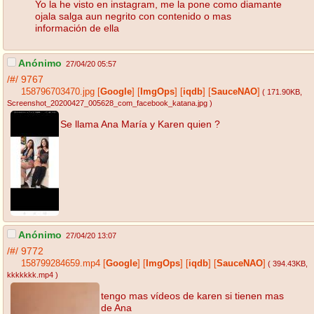
Yo la he visto en instagram, me la pone como diamante
ojala salga aun negrito con contenido o mas
información de ella
Anónimo
27/04/20 05:57
/#/
9767
158796703470.jpg
[
Google
]
[
ImgOps
]
[
iqdb
]
[
SauceNAO
]
( 171.90KB
,
Screenshot_20200427_005628_com_facebook_katana.jpg
)
Se llama Ana María y Karen quien ?
Anónimo
27/04/20 13:07
/#/
9772
158799284659.mp4
[
Google
]
[
ImgOps
]
[
iqdb
]
[
SauceNAO
]
( 394.43KB
,
kkkkkkk.mp4
)
tengo mas vídeos de karen si tienen mas
de Ana