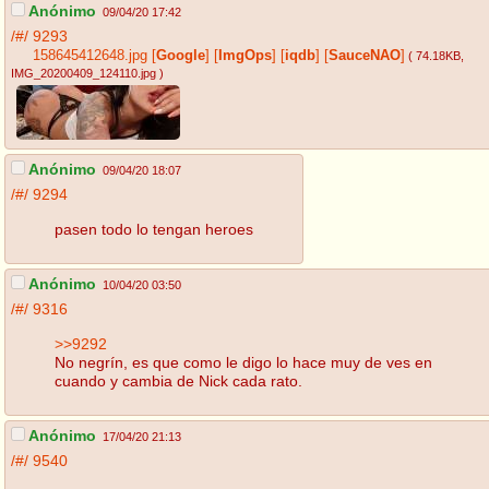
Anónimo
09/04/20 17:42
/#/
9293
158645412648.jpg
[
Google
]
[
ImgOps
]
[
iqdb
]
[
SauceNAO
]
( 74.18KB
,
IMG_20200409_124110.jpg
)
Anónimo
09/04/20 18:07
/#/
9294
pasen todo lo tengan heroes
Anónimo
10/04/20 03:50
/#/
9316
>>9292
No negrín, es que como le digo lo hace muy de ves en
cuando y cambia de Nick cada rato.
Anónimo
17/04/20 21:13
/#/
9540