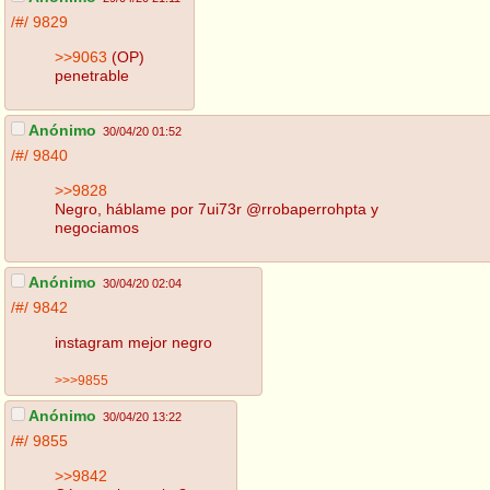
/#/
9829
>>9063
(OP)
penetrable
Anónimo
30/04/20 01:52
/#/
9840
>>9828
Negro, háblame por 7ui73r @rrobaperrohpta y
negociamos
Anónimo
30/04/20 02:04
/#/
9842
instagram mejor negro
>>>9855
Anónimo
30/04/20 13:22
/#/
9855
>>9842