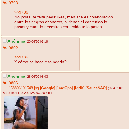
/#/
9793
>>9786
No jodas, te falta pedir likes, men aca es colaboración
entre los negros chaneros, si tienes el contenido lo
pasas y cuando necesites contenido te lo pasan.
Anónimo
28/04/20 07:19
/#/
9802
>>9786
Y cómo se hace eso negrin?
Anónimo
28/04/20 08:03
/#/
9806
158806101548.jpg
[
Google
]
[
ImgOps
]
[
iqdb
]
[
SauceNAO
]
( 164.95KB
,
Screenshot_20200428_030209.jpg
)