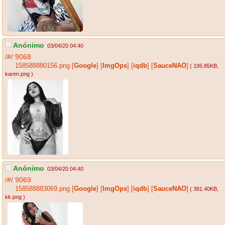
Anónimo
03/04/20 04:40
/#/
9068
158588880156.png
[
Google
]
[
ImgOps
]
[
iqdb
]
[
SauceNAO
]
( 195.85KB
,
karen.png
)
Anónimo
03/04/20 04:40
/#/
9069
158588883069.png
[
Google
]
[
ImgOps
]
[
iqdb
]
[
SauceNAO
]
( 381.40KB
,
kk.png
)