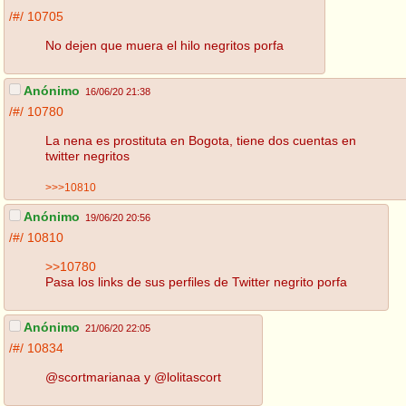
/#/
10705
No dejen que muera el hilo negritos porfa
Anónimo
16/06/20 21:38
/#/
10780
La nena es prostituta en Bogota, tiene dos cuentas en
twitter negritos
>>>10810
Anónimo
19/06/20 20:56
/#/
10810
>>10780
Pasa los links de sus perfiles de Twitter negrito porfa
Anónimo
21/06/20 22:05
/#/
10834
@scortmarianaa y @lolitascort