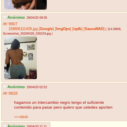
Anónimo
28/04/20 08:05
/#/
9807
158806111428.jpg
[
Google
]
[
ImgOps
]
[
iqdb
]
[
SauceNAO
]
( 114.08KB
,
Screenshot_20200428_030234.jpg
)
Anónimo
29/04/20 02:52
/#/
9828
hagamos un intercambio negro tengo el suficiente
contenido para pasar pero quiero que ustedes aporten
>>>9840
Anónimo
29/04/20 21:11