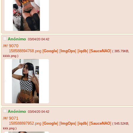
Anónimo
03/04/20 04:42
/#/
9070
158588894768.png
[
Google
]
[
ImgOps
]
[
iqdb
]
[
SauceNAO
]
( 385.79KB
,
kkkk.png
)
Anónimo
03/04/20 04:42
/#/
9071
158588897952.png
[
Google
]
[
ImgOps
]
[
iqdb
]
[
SauceNAO
]
( 545.52KB
,
kkk.png
)