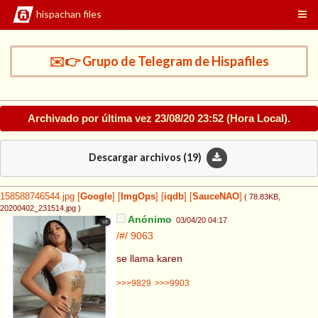
hispachan files
✉️👉 Grupo de Telegram de Hispafiles
Archivado por última vez
23/08/20 23:52
(Hora Local).
Descargar archivos (
19
)
158588746544.jpg
[
Google
]
[
ImgOps
]
[
iqdb
]
[
SauceNAO
]
( 78.83KB
,
20200402_231514.jpg
)
Anónimo
03/04/20 04:17
/#/
9063
se llama karen
>>>9829
>>>9903