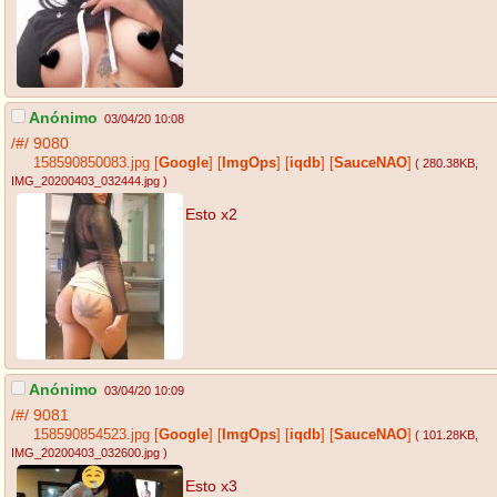
Anónimo
03/04/20 10:08
/#/
9080
158590850083.jpg
[
Google
]
[
ImgOps
]
[
iqdb
]
[
SauceNAO
]
( 280.38KB
,
IMG_20200403_032444.jpg
)
Esto x2
Anónimo
03/04/20 10:09
/#/
9081
158590854523.jpg
[
Google
]
[
ImgOps
]
[
iqdb
]
[
SauceNAO
]
( 101.28KB
,
IMG_20200403_032600.jpg
)
Esto x3