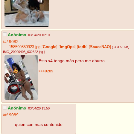
Anónimo
03/04/20 10:10
/#/
9082
158590859923.jpg
[
Google
]
[
ImgOps
]
[
iqdb
]
[
SauceNAO
]
( 331.51KB
,
IMG_20200403_032622.jpg
)
Esto x4 tengo más pero me aburro
>>>9289
Anónimo
03/04/20 13:50
/#/
9089
quien con mas contenido