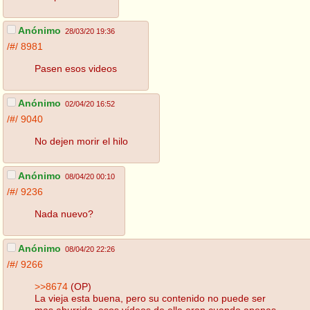
Anónimo
28/03/20 19:36
/#/
8981
Pasen esos videos
Anónimo
02/04/20 16:52
/#/
9040
No dejen morir el hilo
Anónimo
08/04/20 00:10
/#/
9236
Nada nuevo?
Anónimo
08/04/20 22:26
/#/
9266
>>8674
(OP)
La vieja esta buena, pero su contenido no puede ser
mas aburrido, esos vídeos de ella eran cuando apenas