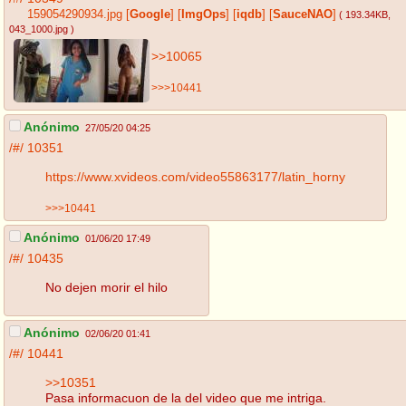
159054290934.jpg
[
Google
]
[
ImgOps
]
[
iqdb
]
[
SauceNAO
]
( 193.34KB
,
043_1000.jpg
)
>>10065
>>>10441
Anónimo
27/05/20 04:25
/#/
10351
https://www.xvideos.com/video55863177/latin_horny
>>>10441
Anónimo
01/06/20 17:49
/#/
10435
No dejen morir el hilo
Anónimo
02/06/20 01:41
/#/
10441
>>10351
Pasa informacuon de la del video que me intriga.