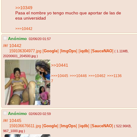
>>10349
Pasa el nombre yo tengo mucho que aportar de las de
esa universidad
>>>10442
Anónimo
02/06/20 01:57
/#/
10442
159106304977.jpg
[
Google
]
[
ImgOps
]
[
iqdb
]
[
SauceNAO
]
( 1.11MB
,
20200601_204500.jpg
)
>>10441
>>>10445
>>>10446
>>>10462
>>>1136
7
Anónimo
02/06/20 02:59
/#/
10445
159106676611.jpg
[
Google
]
[
ImgOps
]
[
iqdb
]
[
SauceNAO
]
( 522.96KB
,
967_1000.jpg
)