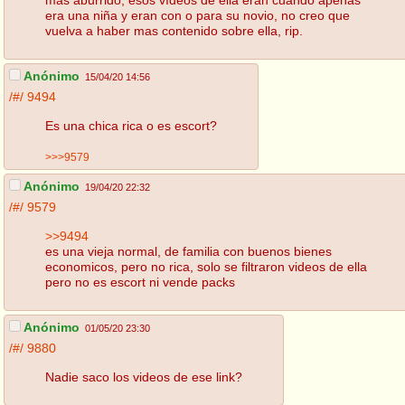
era una niña y eran con o para su novio, no creo que
vuelva a haber mas contenido sobre ella, rip.
Anónimo
15/04/20 14:56
/#/
9494
Es una chica rica o es escort?
>>>9579
Anónimo
19/04/20 22:32
/#/
9579
>>9494
es una vieja normal, de familia con buenos bienes
economicos, pero no rica, solo se filtraron videos de ella
pero no es escort ni vende packs
Anónimo
01/05/20 23:30
/#/
9880
Nadie saco los videos de ese link?