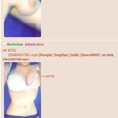
Anónimo
20/03/20 00:54
/#/
8752
158466567241.mp4
[
Google
]
[
ImgOps
]
[
iqdb
]
[
SauceNAO
]
( 60.20KB
,
156113587949.mp4
)
>>>8756