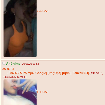
>>>8756
Anónimo
20/03/20 00:52
/#/
8751
158466555075.mp4
[
Google
]
[
ImgOps
]
[
iqdb
]
[
SauceNAO
]
( 246.58KB
,
156095754747.mp4
)
>>>8756