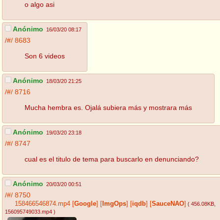
o algo asi
Anónimo
16/03/20 08:17
/#/
8683
Son 6 videos
Anónimo
18/03/20 21:25
/#/
8716
Mucha hembra es. Ojalá subiera más y mostrara más
Anónimo
19/03/20 23:18
/#/
8747
cual es el titulo de tema para buscarlo en denunciando?
Anónimo
20/03/20 00:51
/#/
8750
158466546874.mp4
[
Google
]
[
ImgOps
]
[
iqdb
]
[
SauceNAO
]
( 456.08KB
,
156095749033.mp4
)