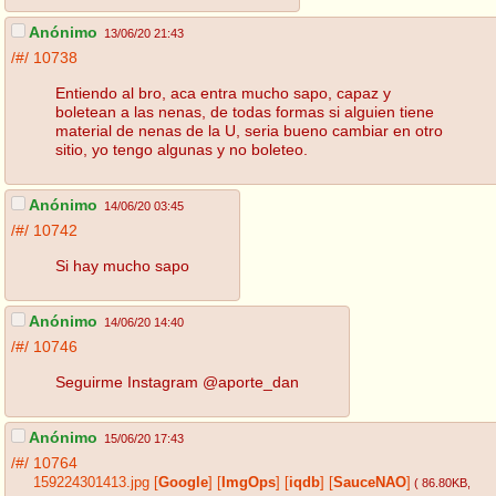
Anónimo
13/06/20 21:43
/#/
10738
Entiendo al bro, aca entra mucho sapo, capaz y
boletean a las nenas, de todas formas si alguien tiene
material de nenas de la U, seria bueno cambiar en otro
sitio, yo tengo algunas y no boleteo.
Anónimo
14/06/20 03:45
/#/
10742
Si hay mucho sapo
Anónimo
14/06/20 14:40
/#/
10746
Seguirme Instagram @aporte_dan
Anónimo
15/06/20 17:43
/#/
10764
159224301413.jpg
[
Google
]
[
ImgOps
]
[
iqdb
]
[
SauceNAO
]
( 86.80KB
,