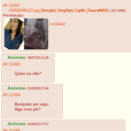
/#/
11367
159565895123.jpg
[
Google
]
[
ImgOps
]
[
iqdb
]
[
SauceNAO
]
( 227.64KB
,
Psicologa.jpg
)
>>10442
Anónimo
30/07/20 21:08
/#/
11460
Quien es ella?
Anónimo
01/08/20 07:46
/#/
11494
Bumpsito por aqui.
Algo mas pls?
Anónimo
01/08/20 07:57
/#/
11495