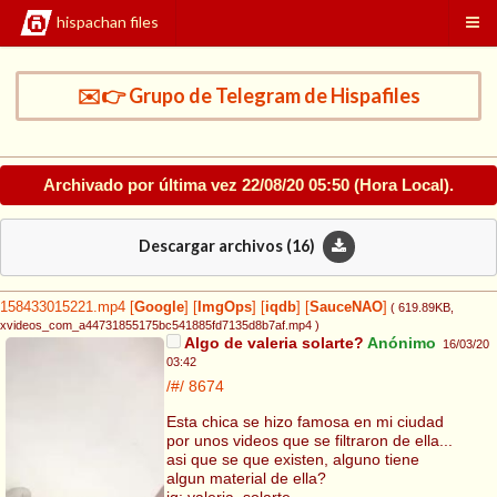
hispachan files
✉️👉 Grupo de Telegram de Hispafiles
Archivado por última vez
22/08/20 05:50
(Hora Local).
Descargar archivos (
16
)
158433015221.mp4
[
Google
]
[
ImgOps
]
[
iqdb
]
[
SauceNAO
]
( 619.89KB
,
xvideos_com_a44731855175bc541885fd7135d8b7af.mp4
)
Algo de valeria solarte?
Anónimo
16/03/20
03:42
/#/
8674
Esta chica se hizo famosa en mi ciudad
por unos videos que se filtraron de ella...
asi que se que existen, alguno tiene
algun material de ella?
ig: valeria_solarte