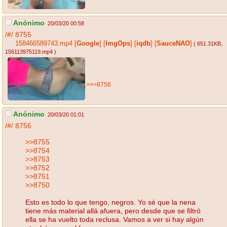
Anónimo
20/03/20 00:58
/#/
8755
158466589743.mp4
[
Google
]
[
ImgOps
]
[
iqdb
]
[
SauceNAO
]
( 651.31KB
,
156113975119.mp4
)
>>>8756
Anónimo
20/03/20 01:01
/#/
8756
>>8755
>>8754
>>8753
>>8752
>>8751
>>8750
Esto es todo lo que tengo, negros. Yo sé que la nena
tiene más material allá afuera, pero desde que se filtró
ella se ha vuelto toda reclusa. Vamos a ver si hay algún