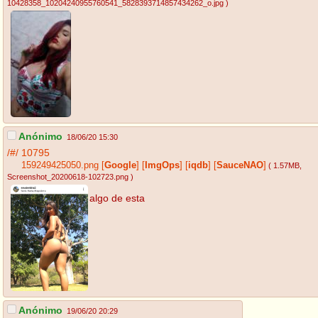
10428358_10204240955760541_5828393714857434262_o.jpg
)
Anónimo
18/06/20 15:30
/#/
10795
159249425050.png
[
Google
]
[
ImgOps
]
[
iqdb
]
[
SauceNAO
]
( 1.57MB
,
Screenshot_20200618-102723.png
)
algo de esta
Anónimo
19/06/20 20:29