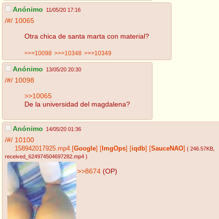
Anónimo
11/05/20 17:16
/#/
10065
Otra chica de santa marta con material?
>>>10098
>>>10348
>>>10349
Anónimo
13/05/20 20:30
/#/
10098
>>10065
De la universidad del magdalena?
Anónimo
14/05/20 01:36
/#/
10100
158942017925.mp4
[
Google
]
[
ImgOps
]
[
iqdb
]
[
SauceNAO
]
( 246.57KB
,
received_624974504697282.mp4
)
>>8674
(OP)