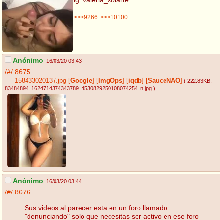
>>>9266
>>>10100
Anónimo
16/03/20 03:43
/#/
8675
158433020137.jpg
[
Google
]
[
ImgOps
]
[
iqdb
]
[
SauceNAO
]
( 222.83KB
,
83484894_1624714374343789_4530829250108074254_n.jpg
)
Anónimo
16/03/20 03:44
/#/
8676
Sus videos al parecer esta en un foro llamado
"denunciando" solo que necesitas ser activo en ese foro