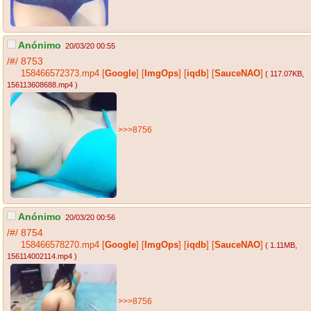
Anónimo
20/03/20 00:55
/#/
8753
158466572373.mp4
[
Google
]
[
ImgOps
]
[
iqdb
]
[
SauceNAO
]
( 117.07KB
,
156113608688.mp4
)
>>>8756
Anónimo
20/03/20 00:56
/#/
8754
158466578270.mp4
[
Google
]
[
ImgOps
]
[
iqdb
]
[
SauceNAO
]
( 1.11MB
,
156114002114.mp4
)
>>>8756