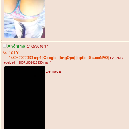
Anónimo
14/05/20 01:37
/#/
10101
158942022939.mp4
[
Google
]
[
ImgOps
]
[
iqdb
]
[
SauceNAO
]
( 2.02MB
,
received_490371931822930.mp4
)
De nada