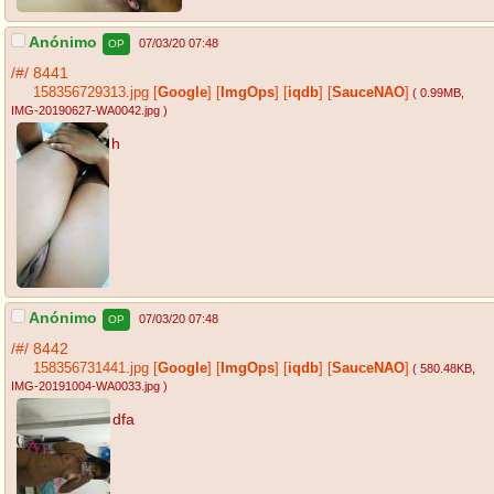
Anónimo
07/03/20 07:48
OP
/#/
8441
158356729313.jpg
[
Google
]
[
ImgOps
]
[
iqdb
]
[
SauceNAO
]
( 0.99MB
,
IMG-20190627-WA0042.jpg
)
h
Anónimo
07/03/20 07:48
OP
/#/
8442
158356731441.jpg
[
Google
]
[
ImgOps
]
[
iqdb
]
[
SauceNAO
]
( 580.48KB
,
IMG-20191004-WA0033.jpg
)
dfa