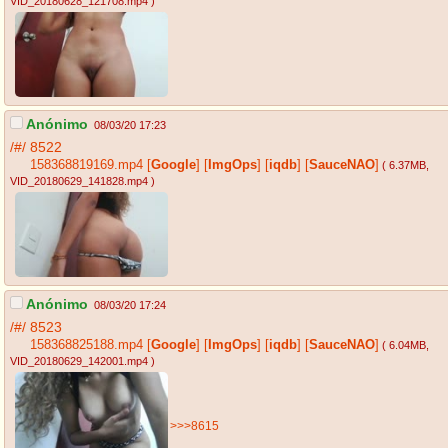
VID_20180628_121708.mp4
)
Anónimo
08/03/20 17:23
/#/
8522
158368819169.mp4
[
Google
]
[
ImgOps
]
[
iqdb
]
[
SauceNAO
]
( 6.37MB
,
VID_20180629_141828.mp4
)
Anónimo
08/03/20 17:24
/#/
8523
158368825188.mp4
[
Google
]
[
ImgOps
]
[
iqdb
]
[
SauceNAO
]
( 6.04MB
,
VID_20180629_142001.mp4
)
>>>8615