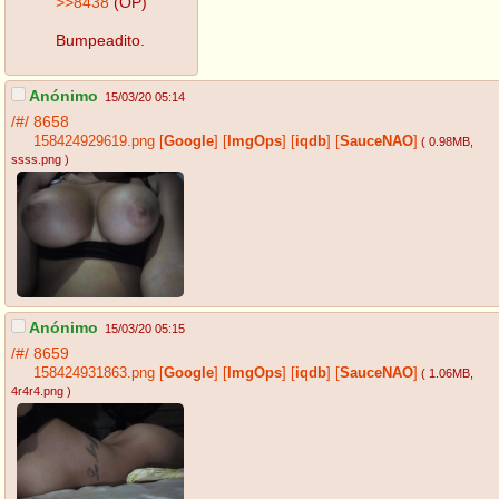
>>8438
(OP)
Bumpeadito.
Anónimo
15/03/20 05:14
/#/
8658
158424929619.png
[
Google
]
[
ImgOps
]
[
iqdb
]
[
SauceNAO
]
( 0.98MB
,
ssss.png
)
Anónimo
15/03/20 05:15
/#/
8659
158424931863.png
[
Google
]
[
ImgOps
]
[
iqdb
]
[
SauceNAO
]
( 1.06MB
,
4r4r4.png
)