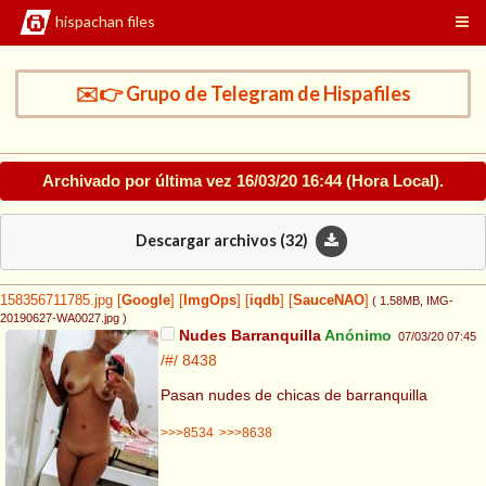
hispachan files
✉️👉 Grupo de Telegram de Hispafiles
Archivado por última vez
16/03/20 16:44
(Hora Local).
Descargar archivos (
32
)
158356711785.jpg
[
Google
]
[
ImgOps
]
[
iqdb
]
[
SauceNAO
]
( 1.58MB
, IMG-
20190627-WA0027.jpg
)
Nudes Barranquilla
Anónimo
07/03/20 07:45
/#/
8438
Pasan nudes de chicas de barranquilla
>>>8534
>>>8638