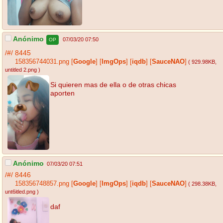
Anónimo
07/03/20 07:50
OP
/#/
8445
158356744031.png
[
Google
]
[
ImgOps
]
[
iqdb
]
[
SauceNAO
]
( 929.98KB
,
untitled 2.png
)
Si quieren mas de ella o de otras chicas
aporten
Anónimo
07/03/20 07:51
/#/
8446
158356748857.png
[
Google
]
[
ImgOps
]
[
iqdb
]
[
SauceNAO
]
( 298.38KB
,
unt6itled.png
)
daf