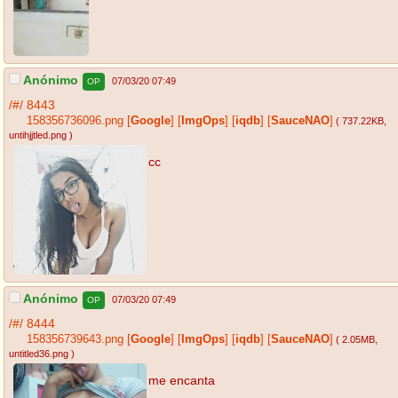
Anónimo
07/03/20 07:49
OP
/#/
8443
158356736096.png
[
Google
]
[
ImgOps
]
[
iqdb
]
[
SauceNAO
]
( 737.22KB
,
untihjjtled.png
)
cc
Anónimo
07/03/20 07:49
OP
/#/
8444
158356739643.png
[
Google
]
[
ImgOps
]
[
iqdb
]
[
SauceNAO
]
( 2.05MB
,
untitled36.png
)
me encanta