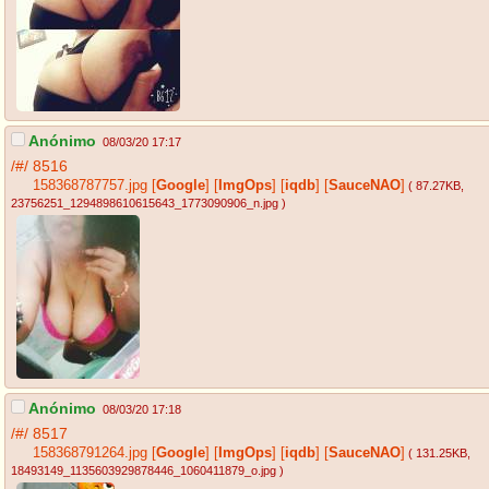
Anónimo
08/03/20 17:17
/#/
8516
158368787757.jpg
[
Google
]
[
ImgOps
]
[
iqdb
]
[
SauceNAO
]
( 87.27KB
,
23756251_1294898610615643_1773090906_n.jpg
)
Anónimo
08/03/20 17:18
/#/
8517
158368791264.jpg
[
Google
]
[
ImgOps
]
[
iqdb
]
[
SauceNAO
]
( 131.25KB
,
18493149_1135603929878446_1060411879_o.jpg
)