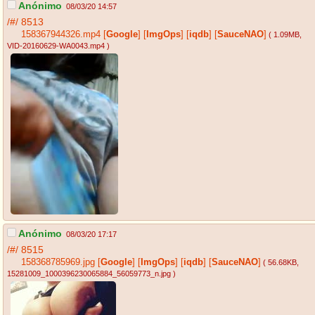
Anónimo
08/03/20 14:57
/#/
8513
158367944326.mp4
[
Google
]
[
ImgOps
]
[
iqdb
]
[
SauceNAO
]
( 1.09MB
,
VID-20160629-WA0043.mp4
)
Anónimo
08/03/20 17:17
/#/
8515
158368785969.jpg
[
Google
]
[
ImgOps
]
[
iqdb
]
[
SauceNAO
]
( 56.68KB
,
15281009_1000396230065884_56059773_n.jpg
)