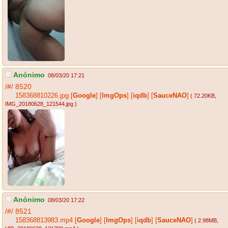
Anónimo
08/03/20 17:21
/#/
8520
158368810226.jpg
[
Google
]
[
ImgOps
]
[
iqdb
]
[
SauceNAO
]
( 72.20KB
,
IMG_20180628_121544.jpg
)
Anónimo
08/03/20 17:22
/#/
8521
158368813983.mp4
[
Google
]
[
ImgOps
]
[
iqdb
]
[
SauceNAO
]
( 2.98MB
,