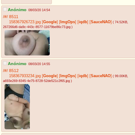
Anónimo
08/03/20 14:54
/#/
8511
158367926723.jpg
[
Google
]
[
ImgOps
]
[
iqdb
]
[
SauceNAO
]
( 74.52KB
,
267266d6-da9c-443c-8577-11679be86c73.jpg
)
Anónimo
08/03/20 14:55
/#/
8512
158367933234.jpg
[
Google
]
[
ImgOps
]
[
iqdb
]
[
SauceNAO
]
( 99.00KB
,
a693e269-8345-4e75-8728-52de521c2f65.jpg
)