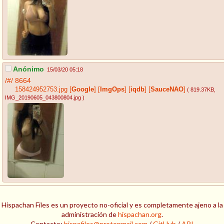
Anónimo
15/03/20 05:18
/#/
8664
158424952753.jpg
[
Google
]
[
ImgOps
]
[
iqdb
]
[
SauceNAO
]
( 819.37KB
,
IMG_20190605_043800804.jpg
)
Hispachan Files es un proyecto no-oficial y es completamente ajeno a la
administración de
hispachan.org
.
Contacto:
hispafiles@protonmail.com
/
GitHub
/
API