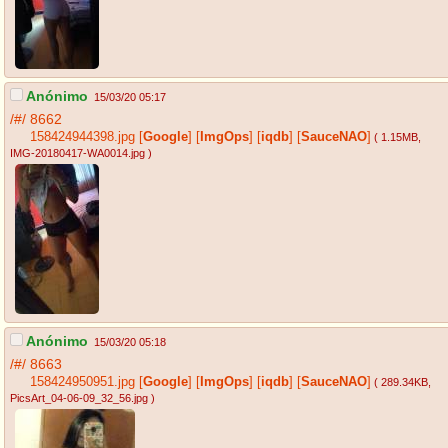
Anónimo
15/03/20 05:17
/#/
8662
158424944398.jpg
[
Google
]
[
ImgOps
]
[
iqdb
]
[
SauceNAO
]
( 1.15MB
,
IMG-20180417-WA0014.jpg
)
Anónimo
15/03/20 05:18
/#/
8663
158424950951.jpg
[
Google
]
[
ImgOps
]
[
iqdb
]
[
SauceNAO
]
( 289.34KB
,
PicsArt_04-06-09_32_56.jpg
)