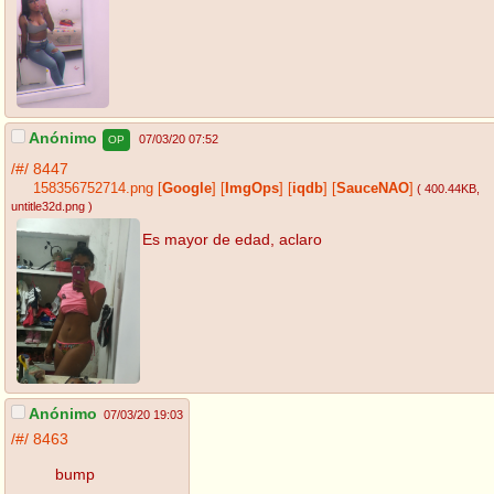
Anónimo
07/03/20 07:52
OP
/#/
8447
158356752714.png
[
Google
]
[
ImgOps
]
[
iqdb
]
[
SauceNAO
]
( 400.44KB
,
untitle32d.png
)
Es mayor de edad, aclaro
Anónimo
07/03/20 19:03
/#/
8463
bump