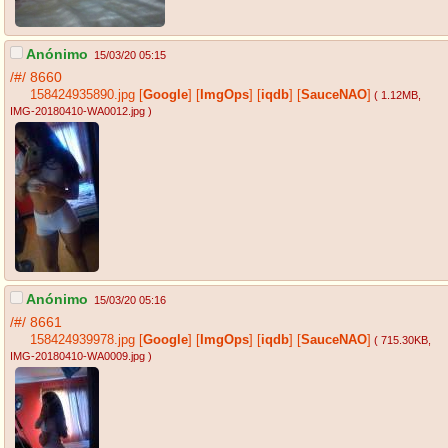
Anónimo
15/03/20 05:15
/#/
8660
158424935890.jpg
[
Google
]
[
ImgOps
]
[
iqdb
]
[
SauceNAO
]
( 1.12MB
,
IMG-20180410-WA0012.jpg
)
Anónimo
15/03/20 05:16
/#/
8661
158424939978.jpg
[
Google
]
[
ImgOps
]
[
iqdb
]
[
SauceNAO
]
( 715.30KB
,
IMG-20180410-WA0009.jpg
)