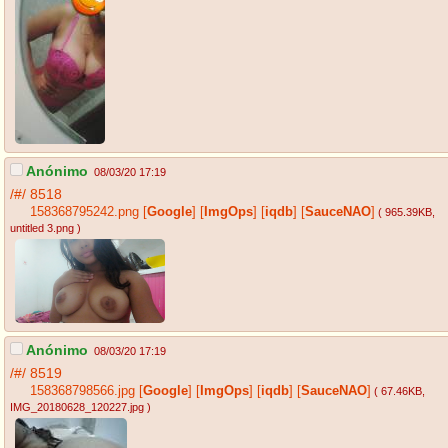
Anónimo
08/03/20 17:19
/#/
8518
158368795242.png
[
Google
]
[
ImgOps
]
[
iqdb
]
[
SauceNAO
]
( 965.39KB
,
untitled 3.png
)
Anónimo
08/03/20 17:19
/#/
8519
158368798566.jpg
[
Google
]
[
ImgOps
]
[
iqdb
]
[
SauceNAO
]
( 67.46KB
,
IMG_20180628_120227.jpg
)