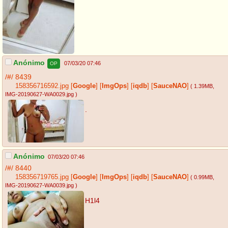
Anónimo
07/03/20 07:46
OP
/#/
8439
158356716592.jpg
[
Google
]
[
ImgOps
]
[
iqdb
]
[
SauceNAO
]
( 1.39MB
,
IMG-20190627-WA0029.jpg
)
.
Anónimo
07/03/20 07:46
/#/
8440
158356719765.jpg
[
Google
]
[
ImgOps
]
[
iqdb
]
[
SauceNAO
]
( 0.99MB
,
IMG-20190627-WA0039.jpg
)
H1l4