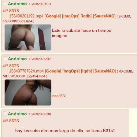
Anónimo
13/03/20 01:13
/#/
8618
158406201192.mp4
[
Google
]
[
ImgOps
]
[
iqdb
]
[
SauceNAO
]
( 9.61MB
,
156308825581.mp4
)
Este lo subiste hace un tiempo
imagino
Anónimo
13/03/20 05:37
/#/
8625
158407787624.mp4
[
Google
]
[
ImgOps
]
[
iqdb
]
[
SauceNAO
]
( 40.02MB
,
VID_20180628_122454.mp4
)
>>>8631
Anónimo
13/03/20 05:38
/#/
8626
hay les subo otro mas largo de ella, se llama K31s1