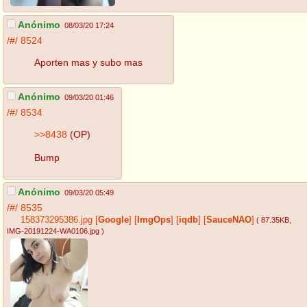
Anónimo
08/03/20 17:24
/#/
8524
Aporten mas y subo mas
Anónimo
09/03/20 01:46
/#/
8534
>>8438
(OP)
Bump
Anónimo
09/03/20 05:49
/#/
8535
158373295386.jpg
[
Google
]
[
ImgOps
]
[
iqdb
]
[
SauceNAO
]
( 87.35KB
,
IMG-20191224-WA0106.jpg
)