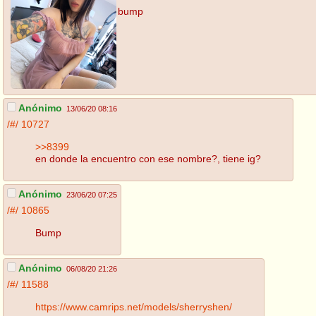
bump
Anónimo
13/06/20 08:16
/#/
10727
>>8399
en donde la encuentro con ese nombre?, tiene ig?
Anónimo
23/06/20 07:25
/#/
10865
Bump
Anónimo
06/08/20 21:26
/#/
11588
https://www.camrips.net/models/sherryshen/