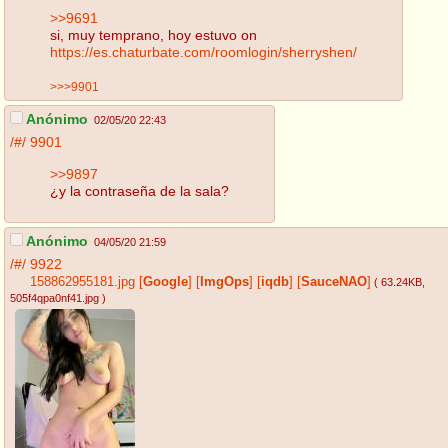
>>9691
si, muy temprano, hoy estuvo on
https://es.chaturbate.com/roomlogin/sherryshen/
>>>9901
Anónimo
02/05/20 22:43
/#/
9901
>>9897
¿y la contraseña de la sala?
Anónimo
04/05/20 21:59
/#/
9922
158862955181.jpg
[
Google
]
[
ImgOps
]
[
iqdb
]
[
SauceNAO
]
( 63.24KB
,
505f4qpa0nf41.jpg
)