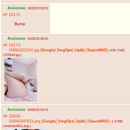
Anónimo
16/05/20 08:01
/#/
10172
Bump
Anónimo
16/05/20 08:03
/#/
10173
158961622541.jpg
[
Google
]
[
ImgOps
]
[
iqdb
]
[
SauceNAO
]
( 830.71KB
,
1375549.jpg
)
Anónimo
26/05/20 00:54
/#/
10326
159045447613.png
[
Google
]
[
ImgOps
]
[
iqdb
]
[
SauceNAO
]
( 1.27MB
,
stmdsrlts9641.png
)