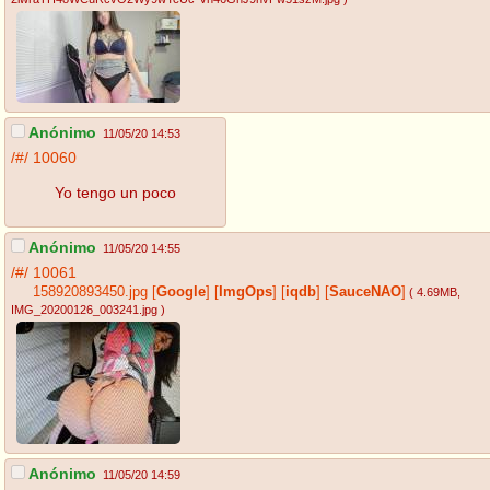
Anónimo
11/05/20 14:53
/#/
10060
Yo tengo un poco
Anónimo
11/05/20 14:55
/#/
10061
158920893450.jpg
[
Google
]
[
ImgOps
]
[
iqdb
]
[
SauceNAO
]
( 4.69MB
,
IMG_20200126_003241.jpg
)
Anónimo
11/05/20 14:59