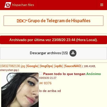
hispachan files
✉️👉 Grupo de Telegram de Hispafiles
Archivado por última vez
23/08/20 23:44
(Hora Local).
Descargar archivos (
15
)
158327082130.jpg
[
Google
]
[
ImgOps
]
[
iqdb
]
[
SauceNAO
]
( 186.41KB
,
sherryshen.jpg
)
Pasen todo lo que tengan
Anónimo
03/03/20 21:27
/#/
8376
lo de arriba xd