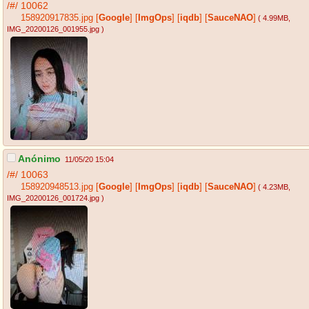
/#/
10062
158920917835.jpg
[
Google
]
[
ImgOps
]
[
iqdb
]
[
SauceNAO
]
( 4.99MB
,
IMG_20200126_001955.jpg
)
Anónimo
11/05/20 15:04
/#/
10063
158920948513.jpg
[
Google
]
[
ImgOps
]
[
iqdb
]
[
SauceNAO
]
( 4.23MB
,
IMG_20200126_001724.jpg
)