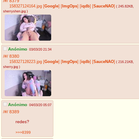
/#/
8379
158327124164.jpg
[
Google
]
[
ImgOps
]
[
iqdb
]
[
SauceNAO
]
( 245.82KB
,
sherryshen.jpg
)
Anónimo
03/03/20 21:34
/#/
8380
158327128223.jpg
[
Google
]
[
ImgOps
]
[
iqdb
]
[
SauceNAO
]
( 216.21KB
,
sherry.jpg
)
Anónimo
04/03/20 05:07
/#/
8389
redes?
>>>8399