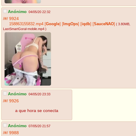
Anónimo
04/05/20 22:32
/#/
9924
158863155832.mp4
[
Google
]
[
ImgOps
]
[
iqdb
]
[
SauceNAO
]
( 3.80MB
,
LastSmartGoral-mobile.mp4
)
Anónimo
04/05/20 23:33
/#/
9926
a que hora se conecta
Anónimo
07/05/20 21:57
/#/
9988