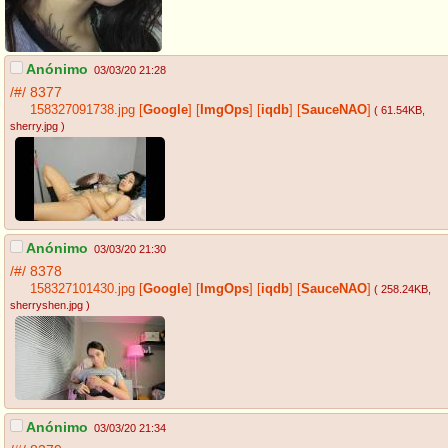
Anónimo
03/03/20 21:28
/#/
8377
158327091738.jpg
[
Google
]
[
ImgOps
]
[
iqdb
]
[
SauceNAO
]
( 61.54KB
,
sherry.jpg
)
Anónimo
03/03/20 21:30
/#/
8378
158327101430.jpg
[
Google
]
[
ImgOps
]
[
iqdb
]
[
SauceNAO
]
( 258.24KB
,
sherryshen.jpg
)
Anónimo
03/03/20 21:34