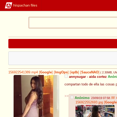
hispachan files
156922541389.mp4
[
Google
]
[
ImgOps
]
[
iqdb
]
[
SauceNAO
]
( 2.30MB
, U
annysugar - aida cortez
Anón
compartan todo de ella las cosas p
>>
Anónimo
/#/
23/09/19 07:58
156922552693.jpg
[
Google