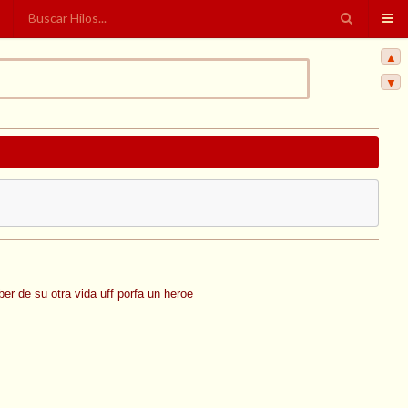
▲
▼
er de su otra vida uff porfa un heroe