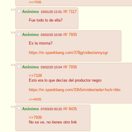
>>>7936
>>
Anónimo
/#/
7117
10/01/20 12:01
Fue todo lo de ella?
>>
Anónimo
/#/
7935
03/02/20 10:00
Es la misma?
https://m.spankbang.com/378jg/video/annysgr
>>
Anónimo
/#/
7936
03/02/20 10:04
>>7108
Esto era lo que decías del productor negro
https://m.spankbang.com/33h5n/video/aida+fuck+bbc
>>>8435
>>
Anónimo
/#/
8435
07/03/20 00:20
>>7936
No se ve, no tienes otro link