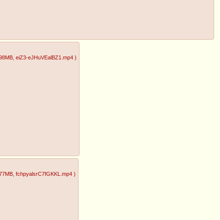
.98MB
, eiZ3-eJHuVEalBZ1.mp4
)
.77MB
, fchpyalsrC7fGKKL.mp4
)