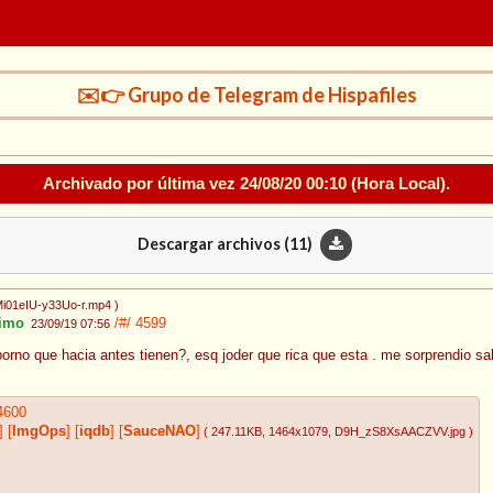
✉️👉 Grupo de Telegram de Hispafiles
Archivado por última vez
24/08/20 00:10
(Hora Local).
Descargar archivos (
11
)
Mi01eIU-y33Uo-r.mp4
)
imo
/#/
4599
23/09/19 07:56
orno que hacia antes tienen?, esq joder que rica que esta . me sorprendio sab
4600
]
[
ImgOps
]
[
iqdb
]
[
SauceNAO
]
( 247.11KB
, 1464x1079
, D9H_zS8XsAACZVV.jpg
)