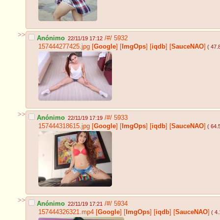
>>
Anónimo
/#/
5932
22/11/19 17:12
157444277425.jpg
[
Google
]
[
ImgOps
]
[
iqdb
]
[
SauceNAO
]
( 47.
>>
Anónimo
/#/
5933
22/11/19 17:19
157444318615.jpg
[
Google
]
[
ImgOps
]
[
iqdb
]
[
SauceNAO
]
( 64.
>>
Anónimo
/#/
5934
22/11/19 17:21
157444326321.mp4
[
Google
]
[
ImgOps
]
[
iqdb
]
[
SauceNAO
]
( 4