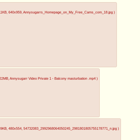
11KB
, 640x959
, Annysugarrs_Homepage_on_My_Free_Cams_com_18.jpg
)
.22MB
, Annysugarr Video Private 1 - Balcony masturbation .mp4
)
39KB
, 480x554
, 54732083_2992968064050245_2981801805755178771_n.jpg
)