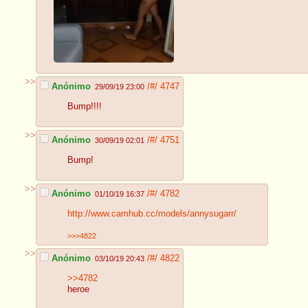
>>
Anónimo
/#/
4747
29/09/19 23:00
Bump!!!!
>>
Anónimo
/#/
4751
30/09/19 02:01
Bump!
>>
Anónimo
/#/
4782
01/10/19 16:37
http://www.camhub.cc/models/annysugarr/
>>>4822
>>
Anónimo
/#/
4822
03/10/19 20:43
>>4782
heroe