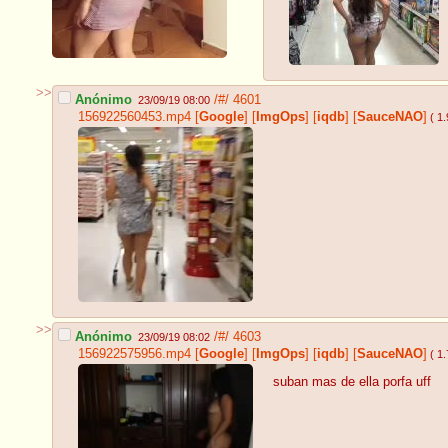
>>
Anónimo
/#/
4601
23/09/19 08:00
156922560453.mp4
[
Google
]
[
ImgOps
]
[
iqdb
]
[
SauceNAO
]
( 1
>>
Anónimo
/#/
4603
23/09/19 08:02
156922575956.mp4
[
Google
]
[
ImgOps
]
[
iqdb
]
[
SauceNAO
]
( 1
suban mas de ella porfa uff