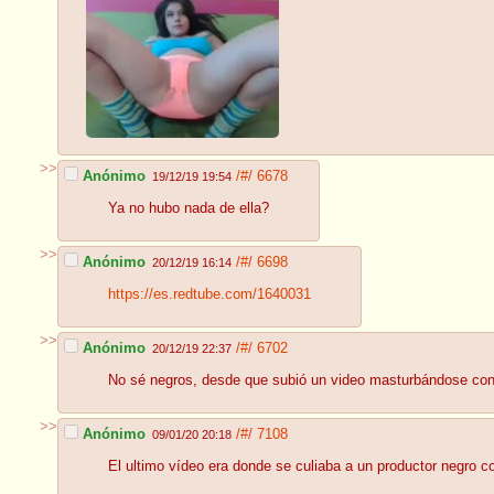
>>
Anónimo
/#/
6678
19/12/19 19:54
Ya no hubo nada de ella?
>>
Anónimo
/#/
6698
20/12/19 16:14
https://es.redtube.com/1640031
>>
Anónimo
/#/
6702
20/12/19 22:37
No sé negros, desde que subió un video masturbándose con l
>>
Anónimo
/#/
7108
09/01/20 20:18
El ultimo vídeo era donde se culiaba a un productor negro c