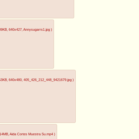
89KB
, 640x427
, Annysugarrs1.jpg
)
53KB
, 640x480
, 405_426_212_448_9421679.jpg
)
.14MB
, Aida Cortes Muestra Su.mp4
)