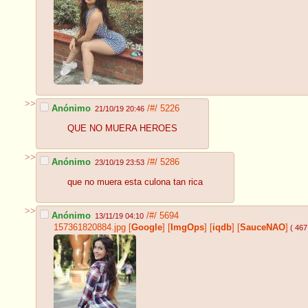
>>
Anónimo
/#/
5226
21/10/19 20:46
QUE NO MUERA HEROES
>>
Anónimo
/#/
5286
23/10/19 23:53
que no muera esta culona tan rica
>>
Anónimo
/#/
5694
13/11/19 04:10
157361820884.jpg
[
Google
]
[
ImgOps
]
[
iqdb
]
[
SauceNAO
]
( 467