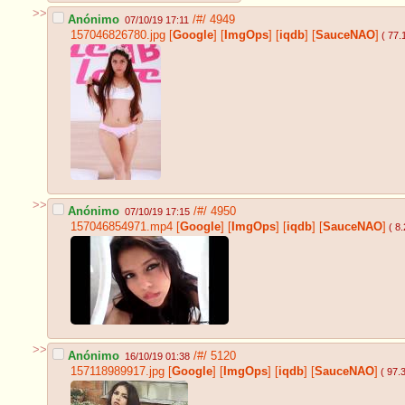
>>
Anónimo
/#/
4949
07/10/19 17:11
157046826780.jpg
[
Google
]
[
ImgOps
]
[
iqdb
]
[
SauceNAO
]
( 77.
>>
Anónimo
/#/
4950
07/10/19 17:15
157046854971.mp4
[
Google
]
[
ImgOps
]
[
iqdb
]
[
SauceNAO
]
( 8
>>
Anónimo
/#/
5120
16/10/19 01:38
157118989917.jpg
[
Google
]
[
ImgOps
]
[
iqdb
]
[
SauceNAO
]
( 97.