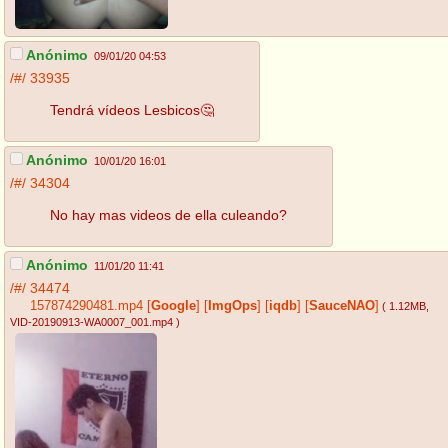
Anónimo
09/01/20 04:53
/#/
33935
Tendrá vídeos Lesbicos🤔
Anónimo
10/01/20 16:01
/#/
34304
No hay mas videos de ella culeando?
Anónimo
11/01/20 11:41
/#/
34474
157874290481.mp4
[
Google
]
[
ImgOps
]
[
iqdb
]
[
SauceNAO
]
( 1.12MB
,
VID-20190913-WA0007_001.mp4
)