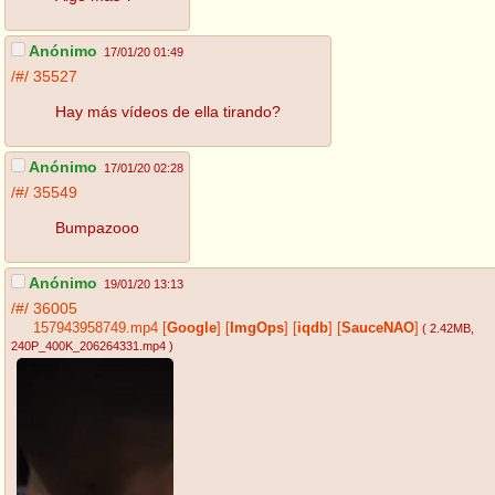
Anónimo
17/01/20 01:49
/#/
35527
Hay más vídeos de ella tirando?
Anónimo
17/01/20 02:28
/#/
35549
Bumpazooo
Anónimo
19/01/20 13:13
/#/
36005
157943958749.mp4
[
Google
]
[
ImgOps
]
[
iqdb
]
[
SauceNAO
]
( 2.42MB
,
240P_400K_206264331.mp4
)