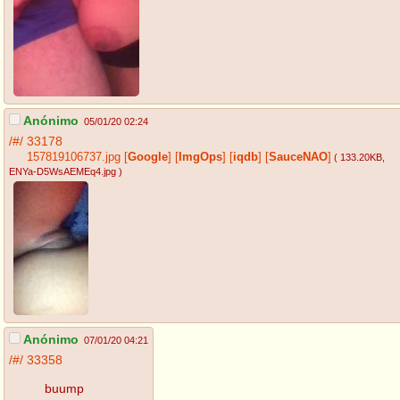
Anónimo
05/01/20 02:24
/#/
33178
157819106737.jpg
[
Google
]
[
ImgOps
]
[
iqdb
]
[
SauceNAO
]
( 133.20KB
,
ENYa-D5WsAEMEq4.jpg
)
Anónimo
07/01/20 04:21
/#/
33358
buump