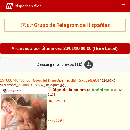
hispachan files
✉️👉 Grupo de Telegram de Hispafiles
Archivado por última vez
26/01/20 06:00
(Hora Local).
Descargar archivos (
10
)
157808740758.jpg
[
Google
]
[
ImgOps
]
[
iqdb
]
[
SauceNAO
]
( 210.82KB
,
Screenshot_20200103-183537_Instagram.jpg
)
Algo de la palomita
Anónimo
03/01/20
21:36
/#/
32930
>>>36094