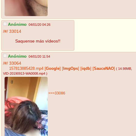
Anónimo
04/01/20 04:26
/#/
33014
Saquense más vídeos!!
Anónimo
04/01/20 11:54
/#/
33064
157813885428.mp4
[
Google
]
[
ImgOps
]
[
iqdb
]
[
SauceNAO
]
( 14.98MB
,
VID-20190913-WA0008.mp4
)
>>>33086