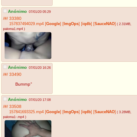
Anónimo
07/01/20 05:29
/#/
33380
157837494029.mp4
[
Google
]
[
ImgOps
]
[
iqdb
]
[
SauceNAO
]
( 2.31MB
,
paloma1.mp4
)
Anónimo
07/01/20 16:26
/#/
33490
Bummp
'
'
Anónimo
07/01/20 17:08
/#/
33508
157841693325.mp4
[
Google
]
[
ImgOps
]
[
iqdb
]
[
SauceNAO
]
( 3.28MB
,
paloma1-.mp4
)