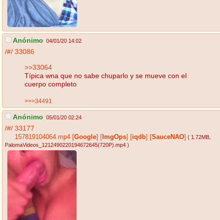
Anónimo
04/01/20 14:02
/#/
33086
>>33064
Típica wna que no sabe chuparlo y se mueve con el
cuerpo completo
>>>34491
Anónimo
05/01/20 02:24
/#/
33177
157819104064.mp4
[
Google
]
[
ImgOps
]
[
iqdb
]
[
SauceNAO
]
( 1.72MB
,
PalomaVideos_1212490220194672645(720P).mp4
)