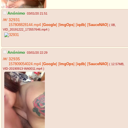
Anónimo
03/01/20 21:51
/#/
32931
157808828144.mp4
[
Google
]
[
ImgOps
]
[
iqdb
]
[
SauceNAO
]
( 0B
,
VID_20191222_173557646.mp4
)
Anónimo
03/01/20 22:29
/#/
32935
157809054024.mp4
[
Google
]
[
ImgOps
]
[
iqdb
]
[
SauceNAO
]
( 12.57MB
,
VID-20190913-WA0011.mp4
)