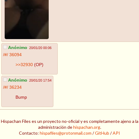
Anónimo
20/01/20 00:06
/#/
36094
>>32930
(OP)
Anónimo
20/01/20 17:54
/#/
36234
Bump
Hispachan Files es un proyecto no-oficial y es completamente ajeno a la
administración de
hispachan.org
.
Contacto:
hispafiles@protonmail.com
/
GitHub
/
API