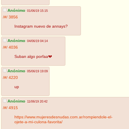
Anónimo
01/06/19 15:15
/#/
3856
Instagram nuevo de annays?
Anónimo
04/06/19 04:14
/#/
4036
Suban algo porfaa💔
Anónimo
05/06/19 19:09
/#/
4220
up
Anónimo
11/06/19 20:42
/#/
4915
https://www.mujeresdesnudas.com.ar/rompiendole-el-
ojete-a-mi-culona-favorita/