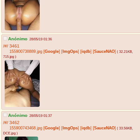
Anónimo
28/05/19 01:36
/#/
3461
155900738889.jpg
[
Google
]
[
ImgOps
]
[
iqdb
]
[
SauceNAO
]
( 32.21KB
,
715.jpg
)
Anónimo
28/05/19 01:37
/#/
3462
155900743468.jpg
[
Google
]
[
ImgOps
]
[
iqdb
]
[
SauceNAO
]
( 33.56KB
,
DCE.jpg
)