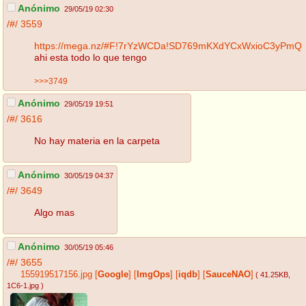
Anónimo
29/05/19 02:30
/#/
3559
https://mega.nz/#F!7rYzWCDa!SD769mKXdYCxWxioC3yPmQ
ahi esta todo lo que tengo
>>>3749
Anónimo
29/05/19 19:51
/#/
3616
No hay materia en la carpeta
Anónimo
30/05/19 04:37
/#/
3649
Algo mas
Anónimo
30/05/19 05:46
/#/
3655
155919517156.jpg
[
Google
]
[
ImgOps
]
[
iqdb
]
[
SauceNAO
]
( 41.25KB
,
1C6-1.jpg
)