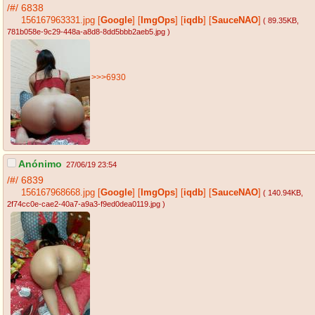
/#/
6838
156167963331.jpg
[
Google
]
[
ImgOps
]
[
iqdb
]
[
SauceNAO
]
( 89.35KB
,
781b058e-9c29-448a-a8d8-8dd5bbb2aeb5.jpg
)
>>>6930
Anónimo
27/06/19 23:54
/#/
6839
156167968668.jpg
[
Google
]
[
ImgOps
]
[
iqdb
]
[
SauceNAO
]
( 140.94KB
,
2f74cc0e-cae2-40a7-a9a3-f9ed0dea0119.jpg
)