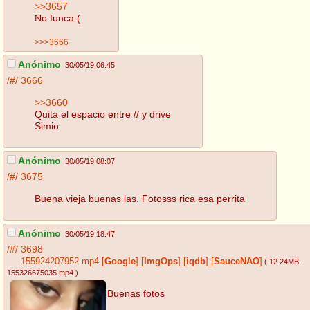
>>3657
No funca:(
>>>3666
Anónimo
30/05/19 06:45
/#/
3666
>>3660
Quita el espacio entre // y drive
Simio
Anónimo
30/05/19 08:07
/#/
3675
Buena vieja buenas las. Fotosss rica esa perrita
Anónimo
30/05/19 18:47
/#/
3698
155924207952.mp4
[
Google
]
[
ImgOps
]
[
iqdb
]
[
SauceNAO
]
( 12.24MB
,
155326675035.mp4
)
Buenas fotos