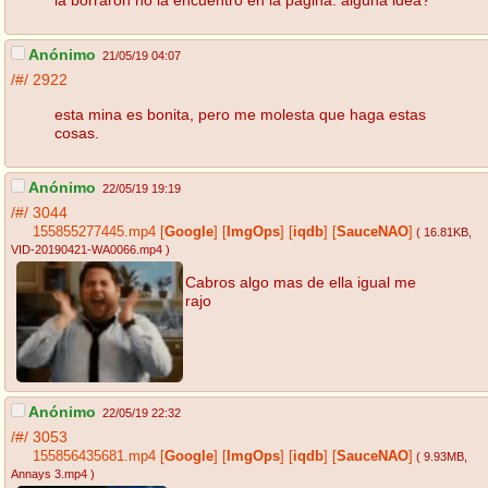
Anónimo
21/05/19 04:07
/#/
2922
esta mina es bonita, pero me molesta que haga estas
cosas.
Anónimo
22/05/19 19:19
/#/
3044
155855277445.mp4
[
Google
]
[
ImgOps
]
[
iqdb
]
[
SauceNAO
]
( 16.81KB
,
VID-20190421-WA0066.mp4
)
Cabros algo mas de ella igual me
rajo
Anónimo
22/05/19 22:32
/#/
3053
155856435681.mp4
[
Google
]
[
ImgOps
]
[
iqdb
]
[
SauceNAO
]
( 9.93MB
,
Annays 3.mp4
)