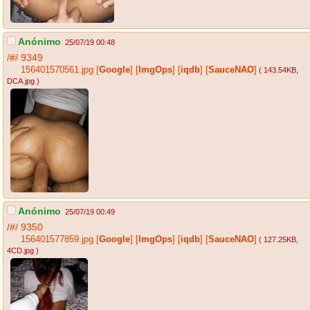
Anónimo
25/07/19 00:48
/#/
9349
156401570561.jpg
[
Google
]
[
ImgOps
]
[
iqdb
]
[
SauceNAO
]
( 143.54KB
,
DCA.jpg
)
Anónimo
25/07/19 00:49
/#/
9350
156401577859.jpg
[
Google
]
[
ImgOps
]
[
iqdb
]
[
SauceNAO
]
( 127.25KB
,
4CD.jpg
)