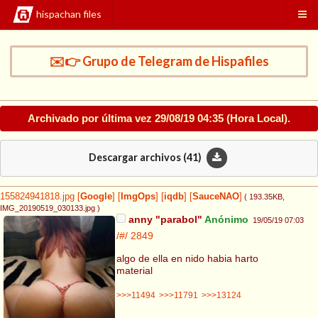
hispachan files
✉️👉 Grupo de Telegram de Hispafiles
Archivado por última vez
29/08/19 04:35
(Hora Local).
Descargar archivos (
41
)
155824941818.jpg
[
Google
]
[
ImgOps
]
[
iqdb
]
[
SauceNAO
]
( 193.35KB
,
IMG_20190519_030133.jpg
)
anny "parabol"
Anónimo
19/05/19 07:03
/#/
2849
algo de ella en nido habia harto
material
>>>11494
>>>11791
>>>13124