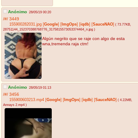
Anónimo
28/05/19 00:20
/#/
3449
155900282031.jpg
[
Google
]
[
ImgOps
]
[
iqdb
]
[
SauceNAO
]
( 73.77KB
,
28751144_152370388768776_3175815573053374464_n.jpg
)
Algún negrito que se raje con algo de esta
wna,tremenda raja ctm!
Anónimo
28/05/19 01:13
/#/
3456
155900603213.mp4
[
Google
]
[
ImgOps
]
[
iqdb
]
[
SauceNAO
]
( 4.22MB
,
Annays 2.mp4
)