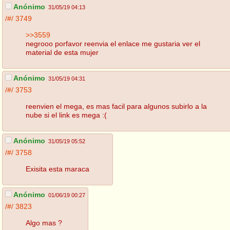
Anónimo
31/05/19 04:13
/#/
3749
>>3559
negrooo porfavor reenvia el enlace me gustaria ver el
material de esta mujer
Anónimo
31/05/19 04:31
/#/
3753
reenvien el mega, es mas facil para algunos subirlo a la
nube si el link es mega :(
Anónimo
31/05/19 05:52
/#/
3758
Exisita esta maraca
Anónimo
01/06/19 00:27
/#/
3823
Algo mas ?