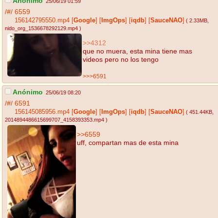
Anónimo
25/06/19 01:59
/#/
6559
156142795550.mp4
[
Google
]
[
ImgOps
]
[
iqdb
]
[
SauceNAO
]
( 2.33MB
,
nido_org_1536678292129.mp4
)
>>4312
que no muera, esta mina tiene mas
videos pero no los tengo
>>>6591
Anónimo
25/06/19 08:20
/#/
6591
156145085956.mp4
[
Google
]
[
ImgOps
]
[
iqdb
]
[
SauceNAO
]
( 451.44KB
,
2014894486615699707_4158393353.mp4
)
>>6559
uff, compartan mas de esta mina