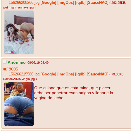
156266208266.jpg
[
Google
]
[
ImgOps
]
[
iqdb
]
[
SauceNAO
]
( 262.25KB
,
wet_night_annays.jpg
)
Anónimo
09/07/19 08:49
/#/
8005
156266215580.jpg
[
Google
]
[
ImgOps
]
[
iqdb
]
[
SauceNAO
]
( 79.85KB
,
DdxialwVMAIW5ya.jpg
)
Que culona que es esta mina, que placer
debe ser penetrar esas nalgas y llenarle la
vagina de leche