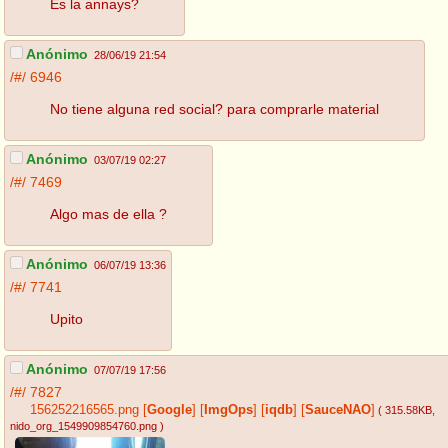
Es la annays?
Anónimo
28/06/19 21:54
/#/
6946
No tiene alguna red social? para comprarle material
Anónimo
03/07/19 02:27
/#/
7469
Algo mas de ella ?
Anónimo
06/07/19 13:36
/#/
7741
Upito
Anónimo
07/07/19 17:56
/#/
7827
156252216565.png
[
Google
]
[
ImgOps
]
[
iqdb
]
[
SauceNAO
]
( 315.58KB
,
nido_org_1549909854760.png
)