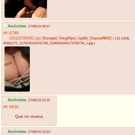
Anónimo
27/06/19 08:57
/#/
6798
156162586592.jpg
[
Google
]
[
ImgOps
]
[
iqdb
]
[
SauceNAO
]
( 122.13KB
,
36662172_2175626429341786_8185645094179700736_n.jpg
)
Anónimo
27/06/19 23:25
/#/
6836
Que no muera
Anónimo
27/06/19 23:53