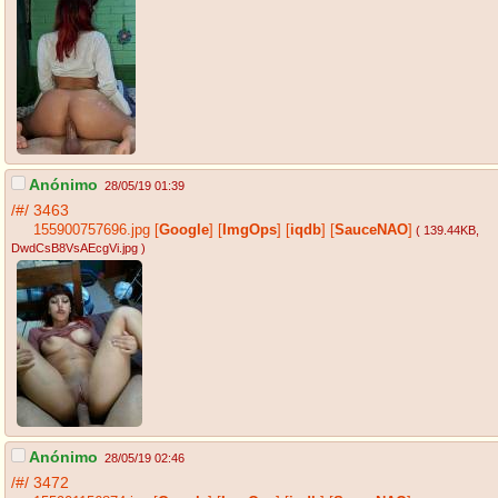
Anónimo
28/05/19 01:39
/#/
3463
155900757696.jpg
[
Google
]
[
ImgOps
]
[
iqdb
]
[
SauceNAO
]
( 139.44KB
,
DwdCsB8VsAEcgVi.jpg
)
Anónimo
28/05/19 02:46
/#/
3472