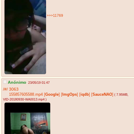
>>>11769
Anónimo
23/05/19 01:47
/#/
3063
155857605588.mp4
[
Google
]
[
ImgOps
]
[
iqdb
]
[
SauceNAO
]
( 7.95MB
,
VID-20180930-WA0013.mp4
)