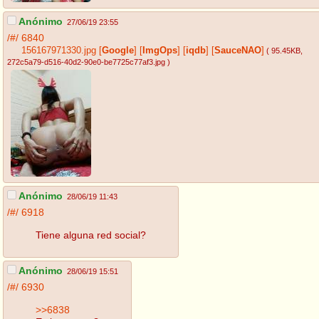
Anónimo
27/06/19 23:55
/#/
6840
156167971330.jpg
[
Google
]
[
ImgOps
]
[
iqdb
]
[
SauceNAO
]
( 95.45KB
,
272c5a79-d516-40d2-90e0-be7725c77af3.jpg
)
Anónimo
28/06/19 11:43
/#/
6918
Tiene alguna red social?
Anónimo
28/06/19 15:51
/#/
6930
>>6838