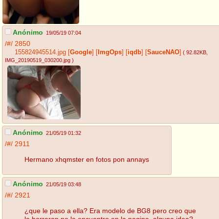
Anónimo
19/05/19 07:04
/#/
2850
155824945514.jpg
[
Google
]
[
ImgOps
]
[
iqdb
]
[
SauceNAO
]
( 92.82KB
,
IMG_20190519_030200.jpg
)
Anónimo
21/05/19 01:32
/#/
2911
Hermano xhqmster en fotos pon annays
Anónimo
21/05/19 03:48
/#/
2921
¿que le paso a ella? Era modelo de BG8 pero creo que
la borraron no la encuentro en la pagina. alguna idea?