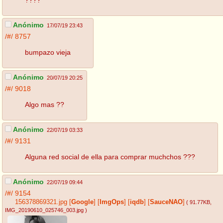
Anónimo
17/07/19 23:43
/#/
8757
bumpazo vieja
Anónimo
20/07/19 20:25
/#/
9018
Algo mas ??
Anónimo
22/07/19 03:33
/#/
9131
Alguna red social de ella para comprar muchchos ???
Anónimo
22/07/19 09:44
/#/
9154
156378869321.jpg
[
Google
]
[
ImgOps
]
[
iqdb
]
[
SauceNAO
]
( 91.77KB
,
IMG_20190610_025746_003.jpg
)