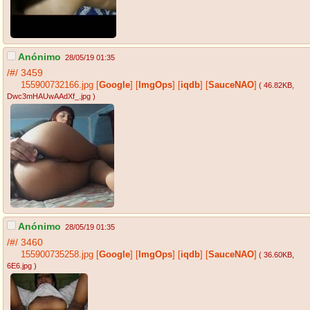
Anónimo
28/05/19 01:35
/#/
3459
155900732166.jpg
[
Google
]
[
ImgOps
]
[
iqdb
]
[
SauceNAO
]
( 46.82KB
,
Dwc3mHAUwAAdXf_.jpg
)
Anónimo
28/05/19 01:35
/#/
3460
155900735258.jpg
[
Google
]
[
ImgOps
]
[
iqdb
]
[
SauceNAO
]
( 36.60KB
,
6E6.jpg
)