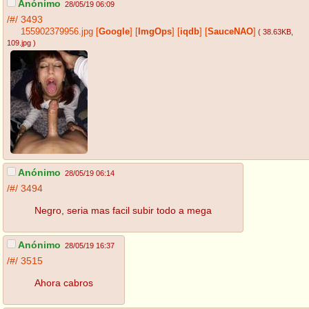
Anónimo
28/05/19 06:09
/#/
3493
155902379956.jpg
[
Google
]
[
ImgOps
]
[
iqdb
]
[
SauceNAO
]
( 38.63KB
,
109.jpg
)
Anónimo
28/05/19 06:14
/#/
3494
Negro, seria mas facil subir todo a mega
Anónimo
28/05/19 16:37
/#/
3515
Ahora cabros