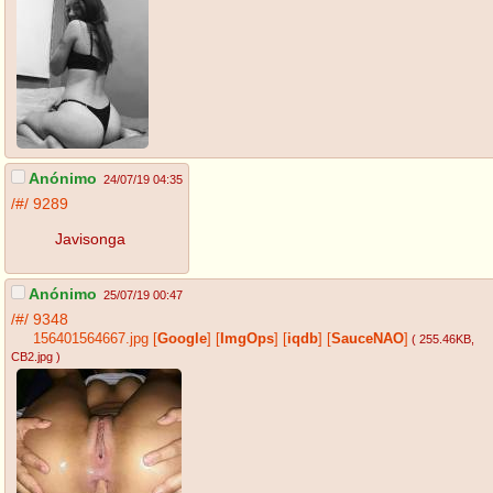
Anónimo
24/07/19 04:35
/#/
9289
Javisonga
Anónimo
25/07/19 00:47
/#/
9348
156401564667.jpg
[
Google
]
[
ImgOps
]
[
iqdb
]
[
SauceNAO
]
( 255.46KB
,
CB2.jpg
)