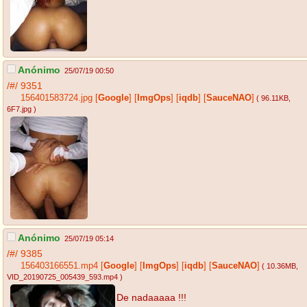
Anónimo
25/07/19 00:50
/#/
9351
156401583724.jpg
[
Google
]
[
ImgOps
]
[
iqdb
]
[
SauceNAO
]
( 96.11KB
,
6F7.jpg
)
Anónimo
25/07/19 05:14
/#/
9385
156403166551.mp4
[
Google
]
[
ImgOps
]
[
iqdb
]
[
SauceNAO
]
( 10.36MB
,
VID_20190725_005439_593.mp4
)
De nadaaaaa !!!