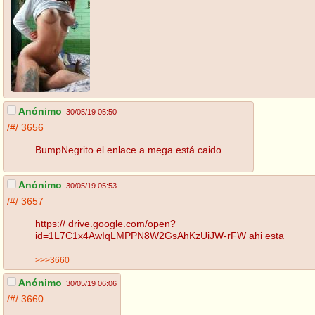
Anónimo
30/05/19 05:50
/#/
3656
BumpNegrito el enlace a mega está caido
Anónimo
30/05/19 05:53
/#/
3657
https:// drive.google.com/open?
id=1L7C1x4AwIqLMPPN8W2GsAhKzUiJW-rFW ahi esta
>>>3660
Anónimo
30/05/19 06:06
/#/
3660