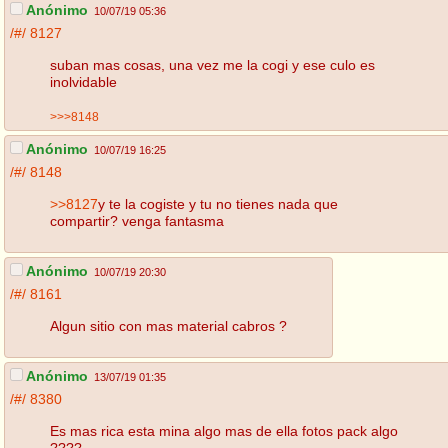
Anónimo
10/07/19 05:36
/#/
8127
suban mas cosas, una vez me la cogi y ese culo es
inolvidable
>>>8148
Anónimo
10/07/19 16:25
/#/
8148
>>8127
y te la cogiste y tu no tienes nada que
compartir? venga fantasma
Anónimo
10/07/19 20:30
/#/
8161
Algun sitio con mas material cabros ?
Anónimo
13/07/19 01:35
/#/
8380
Es mas rica esta mina algo mas de ella fotos pack algo
????