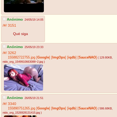
Anónimo
24/05/19 14:05
/#/
3151
Qué siga
Anónimo
25/05/19 23:33
/#/
3262
155882722755.jpg
[
Google
]
[
ImgOps
]
[
iqdb
]
[
SauceNAO
]
( 129.80KB
,
nido_org_1549910663088~2.jpg
)
Anónimo
26/05/19 21:51
/#/
3340
155890751265.jpg
[
Google
]
[
ImgOps
]
[
iqdb
]
[
SauceNAO
]
( 586.68KB
,
nido_org_1526928131415.jpg
)