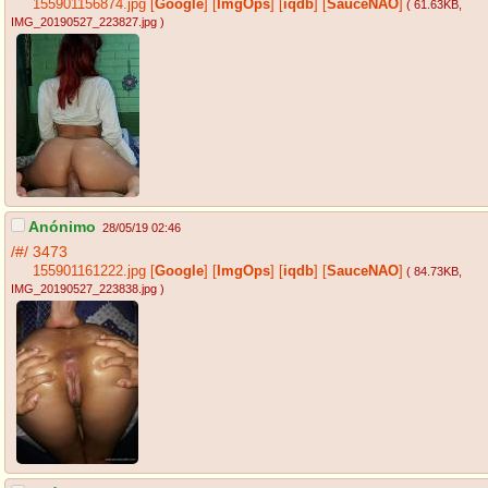
155901156874.jpg
[
Google
]
[
ImgOps
]
[
iqdb
]
[
SauceNAO
]
( 61.63KB
,
IMG_20190527_223827.jpg
)
Anónimo
28/05/19 02:46
/#/
3473
155901161222.jpg
[
Google
]
[
ImgOps
]
[
iqdb
]
[
SauceNAO
]
( 84.73KB
,
IMG_20190527_223838.jpg
)