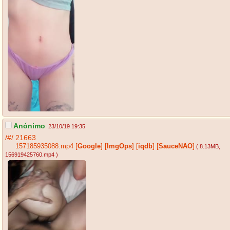
Anónimo
23/10/19 19:35
/#/
21663
157185935088.mp4
[
Google
]
[
ImgOps
]
[
iqdb
]
[
SauceNAO
]
( 8.13MB
,
156919425760.mp4
)