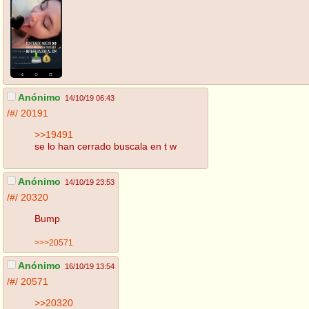
Anónimo
14/10/19 06:43
/#/
20191
>>19491
se lo han cerrado buscala en t w
Anónimo
14/10/19 23:53
/#/
20320
Bump
>>>20571
Anónimo
16/10/19 13:54
/#/
20571
>>20320