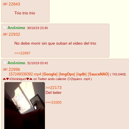
/#/
22843
Trio trio trio
Anónimo
30/10/19 23:40
/#/
22932
No debe morir sin que suban el video del trio
>>>22997
Anónimo
31/10/19 03:43
/#/
22996
157249339392.mp4
[
Google
]
[
ImgOps
]
[
iqdb
]
[
SauceNAO
]
( 743.04KB
,
🦇🖤•Döminique•🖤🦇 on Twitter ando caliente 🙁🥵quiero .mp4
)
>>22173
Del twter
>>>23305