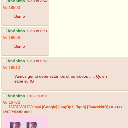
Anónimo
09/10/19 22:42
/#/
19503
Bump
Anónimo
10/10/19 15:14
/#/
19608
Bump
Anónimo
10/10/19 15:50
/#/
19613
Vamos gente debe estar los otros videos ..... Quién
sabe su IG
Anónimo
11/10/19 03:03
/#/
19702
157076301760.mp4
[
Google
]
[
ImgOps
]
[
iqdb
]
[
SauceNAO
]
( 8.98MB
,
156727433854.mp4
)