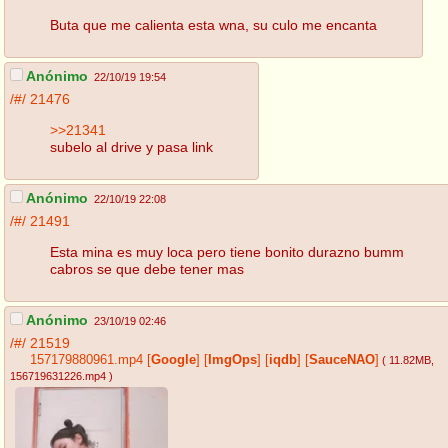
Buta que me calienta esta wna, su culo me encanta
Anónimo
22/10/19 19:54
/#/
21476
>>21341
subelo al drive y pasa link
Anónimo
22/10/19 22:08
/#/
21491
Esta mina es muy loca pero tiene bonito durazno bumm
cabros se que debe tener mas
Anónimo
23/10/19 02:46
/#/
21519
157179880961.mp4
[
Google
]
[
ImgOps
]
[
iqdb
]
[
SauceNAO
]
( 11.82MB
,
156719631226.mp4
)