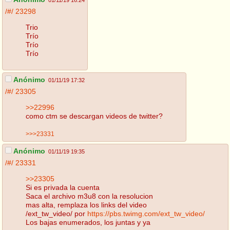
/#/
23298
Trio
Trío
Trío
Trío
Anónimo
01/11/19 17:32
/#/
23305
>>22996
como ctm se descargan videos de twitter?
>>>23331
Anónimo
01/11/19 19:35
/#/
23331
>>23305
Si es privada la cuenta
Saca el archivo m3u8 con la resolucion
mas alta, remplaza los links del video
/ext_tw_video/ por
https://pbs.twimg.com/ext_tw_video/
Los bajas enumerados, los juntas y ya