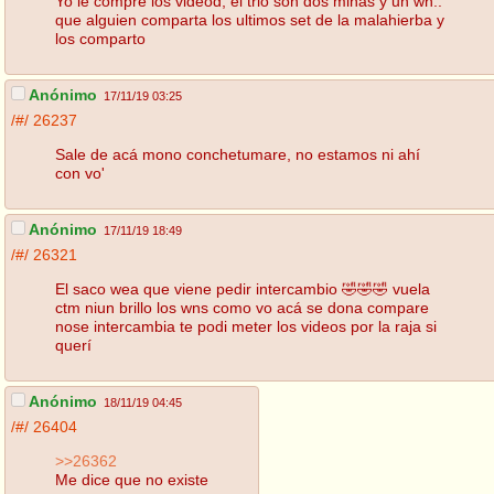
Yo le compre los videod, el trio son dos minas y un wn..
que alguien comparta los ultimos set de la malahierba y
los comparto
Anónimo
17/11/19 03:25
/#/
26237
Sale de acá mono conchetumare, no estamos ni ahí
con vo'
Anónimo
17/11/19 18:49
/#/
26321
El saco wea que viene pedir intercambio 🤣🤣🤣 vuela
ctm niun brillo los wns como vo acá se dona compare
nose intercambia te podi meter los videos por la raja si
querí
Anónimo
18/11/19 04:45
/#/
26404
>>26362
Me dice que no existe