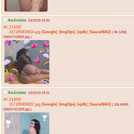
Anónimo
23/10/19 19:30
/#/
21658
157185904654.jpg
[
Google
]
[
ImgOps
]
[
iqdb
]
[
SauceNAO
]
( 94.12KB
,
156547418926.jpg
)
Anónimo
23/10/19 19:31
/#/
21659
157185909822.jpg
[
Google
]
[
ImgOps
]
[
iqdb
]
[
SauceNAO
]
( 106.84KB
,
156547421935.jpg
)