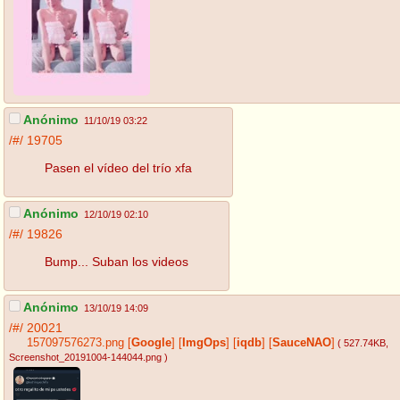
Anónimo
11/10/19 03:22
/#/
19705
Pasen el vídeo del trío xfa
Anónimo
12/10/19 02:10
/#/
19826
Bump... Suban los videos
Anónimo
13/10/19 14:09
/#/
20021
157097576273.png
[
Google
]
[
ImgOps
]
[
iqdb
]
[
SauceNAO
]
( 527.74KB
,
Screenshot_20191004-144044.png
)