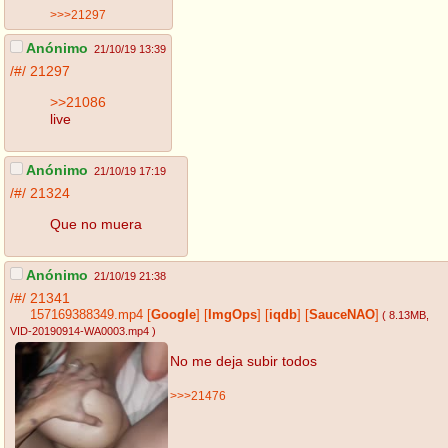
>>>21297
Anónimo
21/10/19 13:39
/#/
21297
>>21086
live
Anónimo
21/10/19 17:19
/#/
21324
Que no muera
Anónimo
21/10/19 21:38
/#/
21341
157169388349.mp4
[
Google
]
[
ImgOps
]
[
iqdb
]
[
SauceNAO
]
( 8.13MB
,
VID-20190914-WA0003.mp4
)
No me deja subir todos
>>>21476