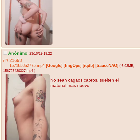
Anónimo
23/10/19 19:22
/#/
21653
157185852775.mp4
[
Google
]
[
ImgOps
]
[
iqdb
]
[
SauceNAO
]
( 6.93MB
,
156727430327.mp4
)
No sean cagaos cabros, suelten el
material más nuevo