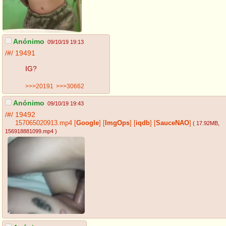
Anónimo
09/10/19 19:13
/#/
19491
IG?
>>>20191
>>>30662
Anónimo
09/10/19 19:43
/#/
19492
157065020913.mp4
[
Google
]
[
ImgOps
]
[
iqdb
]
[
SauceNAO
]
( 17.92MB
,
156918881099.mp4
)