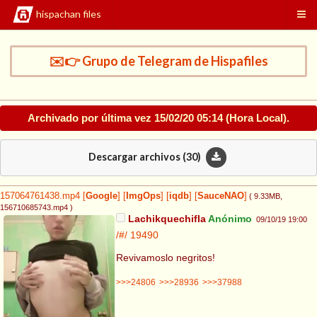
hispachan files
✉️👉 Grupo de Telegram de Hispafiles
Archivado por última vez
15/02/20 05:14
(Hora Local).
Descargar archivos (
30
)
157064761438.mp4
[
Google
]
[
ImgOps
]
[
iqdb
]
[
SauceNAO
]
( 9.33MB
,
156710685743.mp4
)
Lachikquechifla
Anónimo
09/10/19 19:00
/#/
19490
Revivamoslo negritos!
>>>24806
>>>28936
>>>37988