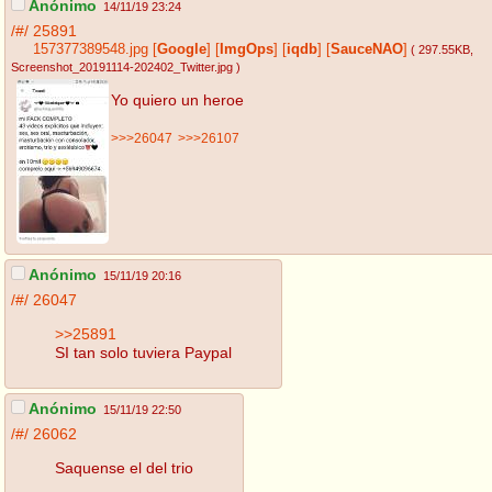
Anónimo
14/11/19 23:24
/#/
25891
157377389548.jpg
[
Google
]
[
ImgOps
]
[
iqdb
]
[
SauceNAO
]
( 297.55KB
,
Screenshot_20191114-202402_Twitter.jpg
)
Yo quiero un heroe
>>>26047
>>>26107
Anónimo
15/11/19 20:16
/#/
26047
>>25891
SI tan solo tuviera Paypal
Anónimo
15/11/19 22:50
/#/
26062
Saquense el del trio