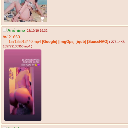
Anónimo
23/10/19 19:32
/#/
21660
157185913440.mp4
[
Google
]
[
ImgOps
]
[
iqdb
]
[
SauceNAO
]
( 277.14KB
,
155729138956.mp4
)