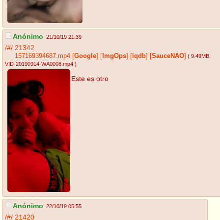
Anónimo
21/10/19 21:39
/#/
21342
157169394687.mp4
[
Google
]
[
ImgOps
]
[
iqdb
]
[
SauceNAO
]
( 9.49MB
,
VID-20190914-WA0008.mp4
)
Este es otro
Anónimo
22/10/19 05:55
/#/
21420