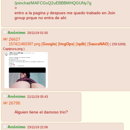
/joinchat/MAFCGxQ2uEBBBMHQGUNy7g
>
entro a la pagina y despues me quedo trabado en Join
group prque no entra de ahi
Anónimo
20/11/19 01:50
/#/
26627
157421460397.png
[
Google
]
[
ImgOps
]
[
iqdb
]
[
SauceNAO
]
( 239.52KB
,
Captjnura.png
)
Anónimo
21/11/19 05:43
/#/
26795
Alguien tiene el damoso trio?
Anónimo
23/11/19 22:06