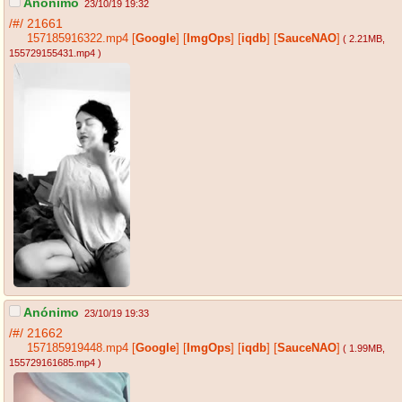
Anónimo
23/10/19 19:32
/#/
21661
157185916322.mp4
[
Google
]
[
ImgOps
]
[
iqdb
]
[
SauceNAO
]
( 2.21MB
,
155729155431.mp4
)
Anónimo
23/10/19 19:33
/#/
21662
157185919448.mp4
[
Google
]
[
ImgOps
]
[
iqdb
]
[
SauceNAO
]
( 1.99MB
,
155729161685.mp4
)