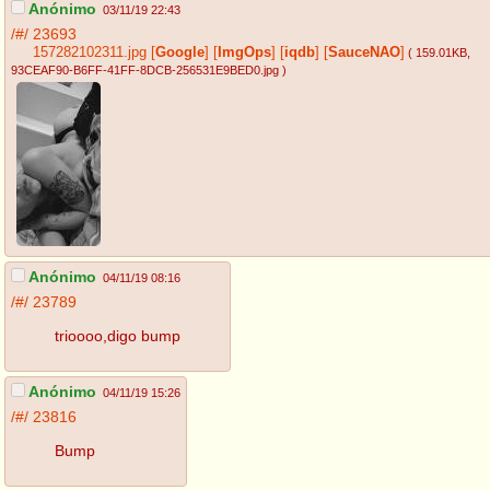
Anónimo
03/11/19 22:43
/#/
23693
157282102311.jpg
[
Google
]
[
ImgOps
]
[
iqdb
]
[
SauceNAO
]
( 159.01KB
,
93CEAF90-B6FF-41FF-8DCB-256531E9BED0.jpg
)
Anónimo
04/11/19 08:16
/#/
23789
trioooo,digo bump
Anónimo
04/11/19 15:26
/#/
23816
Bump