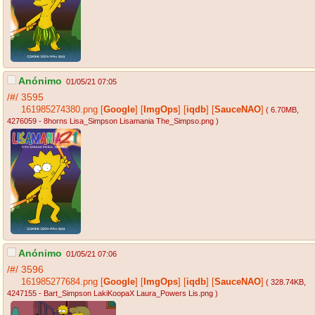
Anónimo
01/05/21 07:05
/#/
3595
161985274380.png
[
Google
]
[
ImgOps
]
[
iqdb
]
[
SauceNAO
]
( 6.70MB
,
4276059 - 8horns Lisa_Simpson Lisamania The_Simpso.png
)
Anónimo
01/05/21 07:06
/#/
3596
161985277684.png
[
Google
]
[
ImgOps
]
[
iqdb
]
[
SauceNAO
]
( 328.74KB
,
4247155 - Bart_Simpson LakiKoopaX Laura_Powers Lis.png
)