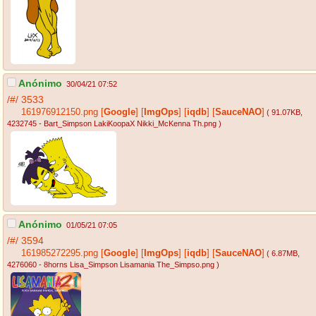
Anónimo
30/04/21 07:52
/#/
3533
161976912150.png
[
Google
]
[
ImgOps
]
[
iqdb
]
[
SauceNAO
]
( 91.07KB
,
4232745 - Bart_Simpson LakiKoopaX Nikki_McKenna Th.png
)
Anónimo
01/05/21 07:05
/#/
3594
161985272295.png
[
Google
]
[
ImgOps
]
[
iqdb
]
[
SauceNAO
]
( 6.87MB
,
4276060 - 8horns Lisa_Simpson Lisamania The_Simpso.png
)