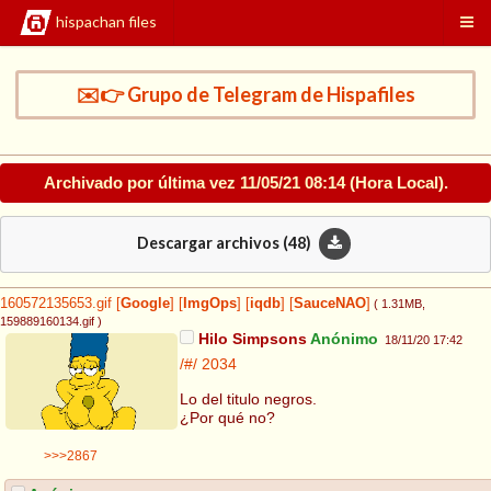
hispachan files
✉️👉 Grupo de Telegram de Hispafiles
Archivado por última vez
11/05/21 08:14
(Hora Local).
Descargar archivos (
48
)
160572135653.gif
[
Google
]
[
ImgOps
]
[
iqdb
]
[
SauceNAO
]
( 1.31MB
,
159889160134.gif
)
Hilo Simpsons
Anónimo
18/11/20 17:42
/#/
2034
Lo del titulo negros.
¿Por qué no?
>>>2867