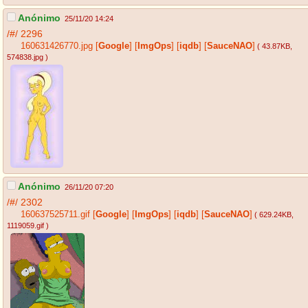
Anónimo
25/11/20 14:24
/#/
2296
160631426770.jpg
[
Google
]
[
ImgOps
]
[
iqdb
]
[
SauceNAO
]
( 43.87KB
,
574838.jpg
)
Anónimo
26/11/20 07:20
/#/
2302
160637525711.gif
[
Google
]
[
ImgOps
]
[
iqdb
]
[
SauceNAO
]
( 629.24KB
,
1119059.gif
)