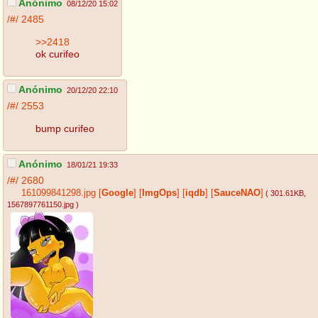
Anónimo
08/12/20 15:02
/#/
2485
>>2418
ok curifeo
Anónimo
20/12/20 22:10
/#/
2553
bump curifeo
Anónimo
18/01/21 19:33
/#/
2680
161099841298.jpg
[
Google
]
[
ImgOps
]
[
iqdb
]
[
SauceNAO
]
( 301.61KB
,
1567897761150.jpg
)