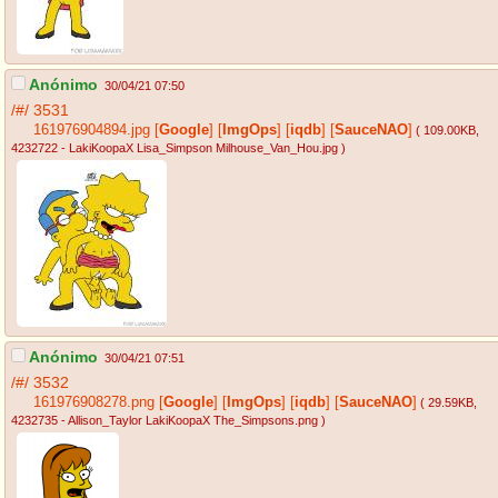
Anónimo
30/04/21 07:50
/#/
3531
161976904894.jpg
[
Google
]
[
ImgOps
]
[
iqdb
]
[
SauceNAO
]
( 109.00KB
,
4232722 - LakiKoopaX Lisa_Simpson Milhouse_Van_Hou.jpg
)
Anónimo
30/04/21 07:51
/#/
3532
161976908278.png
[
Google
]
[
ImgOps
]
[
iqdb
]
[
SauceNAO
]
( 29.59KB
,
4232735 - Allison_Taylor LakiKoopaX The_Simpsons.png
)