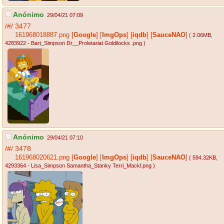
Anónimo
29/04/21 07:09
/#/
3477
161968018887.png
[
Google
]
[
ImgOps
]
[
iqdb
]
[
SauceNAO
]
( 2.06MB
,
4283922 - Bart_Simpson Dr__Proletariat Goldilocks .png
)
Anónimo
29/04/21 07:10
/#/
3478
161968020621.png
[
Google
]
[
ImgOps
]
[
iqdb
]
[
SauceNAO
]
( 594.32KB
,
4293364 - Lisa_Simpson Samantha_Stanky Terri_Mackl.png
)