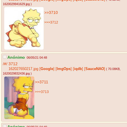
1620029941629.jpg
)
>>3710
>>>3712
Anónimo
06/05/21 04:48
/#/
3712
162027650217.jpg
[
Google
]
[
ImgOps
]
[
iqdb
]
[
SauceNAO
]
( 70.08KB
,
1620029832436.jpg
)
>>3711
>>>3713
Anónimo