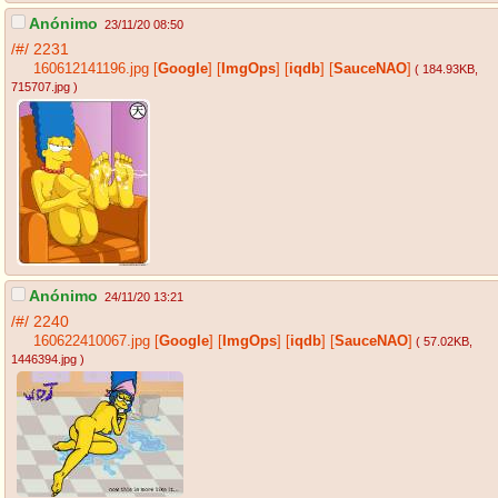
Anónimo
23/11/20 08:50
/#/
2231
160612141196.jpg
[
Google
]
[
ImgOps
]
[
iqdb
]
[
SauceNAO
]
( 184.93KB
,
715707.jpg
)
Anónimo
24/11/20 13:21
/#/
2240
160622410067.jpg
[
Google
]
[
ImgOps
]
[
iqdb
]
[
SauceNAO
]
( 57.02KB
,
1446394.jpg
)