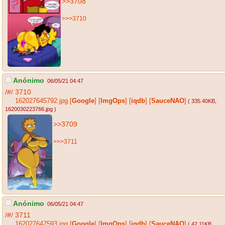
>>3708
>>>3710
Anónimo
06/05/21 04:47
/#/
3710
162027645792.jpg
[
Google
]
[
ImgOps
]
[
iqdb
]
[
SauceNAO
]
( 335.40KB
,
1620030223766.jpg
)
>>3709
>>>3711
Anónimo
06/05/21 04:47
/#/
3711
162027647593.jpg
[
Google
]
[
ImgOps
]
[
iqdb
]
[
SauceNAO
]
( 42.11KB
,