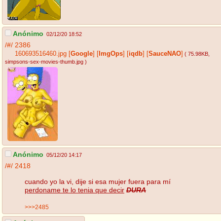
Anónimo
02/12/20 18:52
/#/
2386
160693516460.jpg
[
Google
]
[
ImgOps
]
[
iqdb
]
[
SauceNAO
]
( 75.98KB
,
simpsons-sex-movies-thumb.jpg
)
Anónimo
05/12/20 14:17
/#/
2418
cuando yo la vi, dije si esa mujer fuera para mí
perdoname te lo tenia que decir
DURA
>>>2485