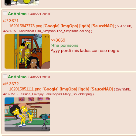
Anónimo
04/05/21 20:01
/#/
3671
162015847773.png
[
Google
]
[
ImgOps
]
[
iqdb
]
[
SauceNAO
]
( 551.51KB
,
4278615 - Kontolabin Lisa_Simpson The_Simpsons edi.png
)
>>3669
>the pornsons
Ayyy perdí mis lados con eso negro.
Anónimo
04/05/21 20:01
/#/
3672
162015851111.png
[
Google
]
[
ImgOps
]
[
iqdb
]
[
SauceNAO
]
( 292.95KB
,
4232751 - Jessica_Lovejoy LakiKoopaX Mary_Spuckler.png
)