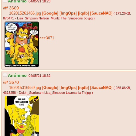
Anónimo
04/05/21 18:23
/#/
3669
162015261466.jpg
[
Google
]
[
ImgOps
]
[
iqdb
]
[
SauceNAO
]
( 173.26KB
,
876471 - Lisa_Simpson Nelson_Muntz The_Simpsons bo.jpg
)
>>>3671
Anónimo
04/05/21 18:32
/#/
3670
162015316859.jpg
[
Google
]
[
ImgOps
]
[
iqdb
]
[
SauceNAO
]
( 255.06KB
,
4313258 - Dolph_Starbeam Lisa_Simpson Lisamania Th.jpg
)