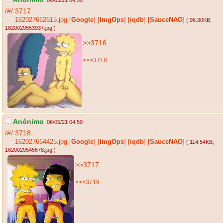
06/05/21 04:50
/#/
3717
162027662615.jpg
[
Google
]
[
ImgOps
]
[
iqdb
]
[
SauceNAO
]
( 96.30KB
,
1620029553937.jpg
)
>>3716
>>>3718
Anónimo
06/05/21 04:50
/#/
3718
162027664425.jpg
[
Google
]
[
ImgOps
]
[
iqdb
]
[
SauceNAO
]
( 114.54KB
,
1620029545678.jpg
)
>>3717
>>>3719