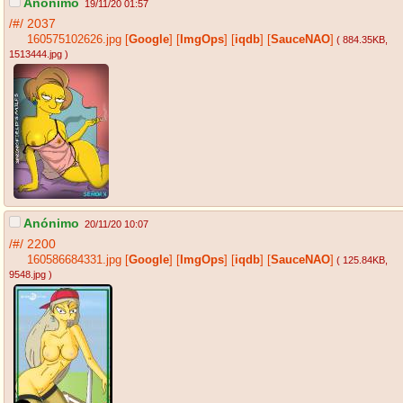
Anónimo
19/11/20 01:57
/#/
2037
160575102626.jpg
[
Google
]
[
ImgOps
]
[
iqdb
]
[
SauceNAO
]
( 884.35KB
,
1513444.jpg
)
Anónimo
20/11/20 10:07
/#/
2200
160586684331.jpg
[
Google
]
[
ImgOps
]
[
iqdb
]
[
SauceNAO
]
( 125.84KB
,
9548.jpg
)