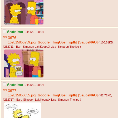
Anónimo
04/05/21 20:04
/#/
3676
162015866259.jpg
[
Google
]
[
ImgOps
]
[
iqdb
]
[
SauceNAO
]
( 100.81KB
,
4232711 - Bart_Simpson LakiKoopaX Lisa_Simpson The.jpg
)
Anónimo
04/05/21 20:04
/#/
3677
162015868855.jpg
[
Google
]
[
ImgOps
]
[
iqdb
]
[
SauceNAO
]
( 82.71KB
,
4232717 - Bart_Simpson LakiKoopaX Lisa_Simpson The.jpg
)