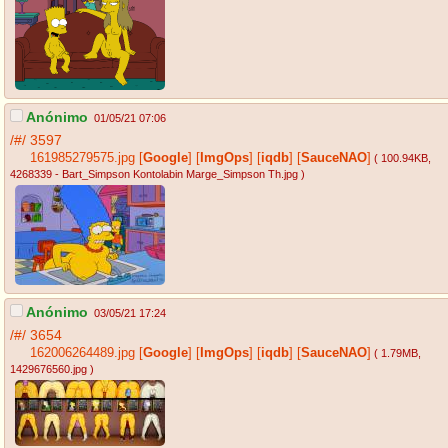
Anónimo
01/05/21 07:06
/#/
3597
161985279575.jpg
[
Google
]
[
ImgOps
]
[
iqdb
]
[
SauceNAO
]
( 100.94KB
,
4268339 - Bart_Simpson Kontolabin Marge_Simpson Th.jpg
)
Anónimo
03/05/21 17:24
/#/
3654
162006264489.jpg
[
Google
]
[
ImgOps
]
[
iqdb
]
[
SauceNAO
]
( 1.79MB
,
1429676560.jpg
)