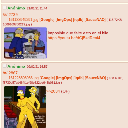
Anónimo
21/01/21 11:44
/#/
2739
161122949391.jpg
[
Google
]
[
ImgOps
]
[
iqdb
]
[
SauceNAO
]
( 115.72KB
,
1609109760219.jpg
)
Imposible que falte esto en el hilo
https://youtu.be/dCjBkdReai4
Anónimo
02/02/21 16:57
/#/
2867
161228503936.jpg
[
Google
]
[
ImgOps
]
[
iqdb
]
[
SauceNAO
]
( 188.40KB
,
f8730b57ad464f1ef90e822be643b081.jpg
)
>>2034
(OP)