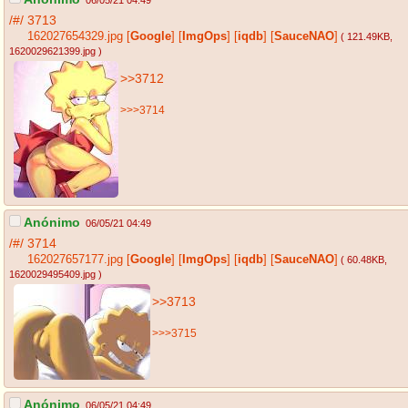
06/05/21 04:49
/#/
3713
162027654329.jpg
[
Google
]
[
ImgOps
]
[
iqdb
]
[
SauceNAO
]
( 121.49KB
,
1620029621399.jpg
)
>>3712
>>>3714
Anónimo
06/05/21 04:49
/#/
3714
162027657177.jpg
[
Google
]
[
ImgOps
]
[
iqdb
]
[
SauceNAO
]
( 60.48KB
,
1620029495409.jpg
)
>>3713
>>>3715
Anónimo
06/05/21 04:49