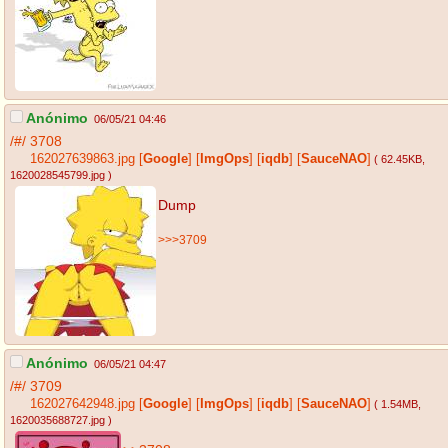
Anónimo
06/05/21 04:46
/#/
3708
162027639863.jpg
[
Google
]
[
ImgOps
]
[
iqdb
]
[
SauceNAO
]
( 62.45KB
,
1620028545799.jpg
)
Dump
>>>3709
Anónimo
06/05/21 04:47
/#/
3709
162027642948.jpg
[
Google
]
[
ImgOps
]
[
iqdb
]
[
SauceNAO
]
( 1.54MB
,
1620035688727.jpg
)