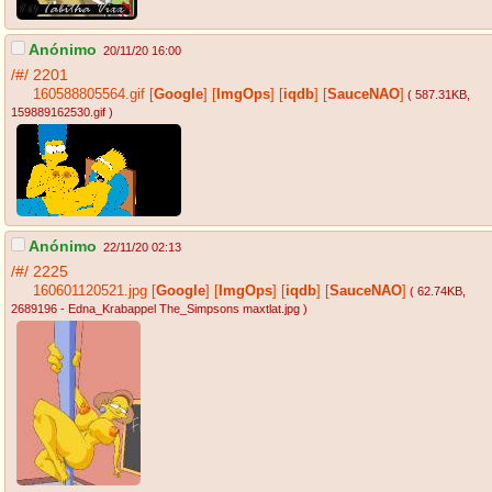
Anónimo
20/11/20 16:00
/#/
2201
160588805564.gif
[
Google
]
[
ImgOps
]
[
iqdb
]
[
SauceNAO
]
( 587.31KB
,
159889162530.gif
)
Anónimo
22/11/20 02:13
/#/
2225
160601120521.jpg
[
Google
]
[
ImgOps
]
[
iqdb
]
[
SauceNAO
]
( 62.74KB
,
2689196 - Edna_Krabappel The_Simpsons maxtlat.jpg
)