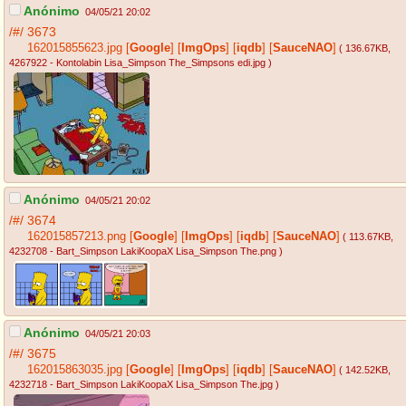
Anónimo
04/05/21 20:02
/#/
3673
162015855623.jpg
[
Google
]
[
ImgOps
]
[
iqdb
]
[
SauceNAO
]
( 136.67KB
,
4267922 - Kontolabin Lisa_Simpson The_Simpsons edi.jpg
)
Anónimo
04/05/21 20:02
/#/
3674
162015857213.png
[
Google
]
[
ImgOps
]
[
iqdb
]
[
SauceNAO
]
( 113.67KB
,
4232708 - Bart_Simpson LakiKoopaX Lisa_Simpson The.png
)
Anónimo
04/05/21 20:03
/#/
3675
162015863035.jpg
[
Google
]
[
ImgOps
]
[
iqdb
]
[
SauceNAO
]
( 142.52KB
,
4232718 - Bart_Simpson LakiKoopaX Lisa_Simpson The.jpg
)