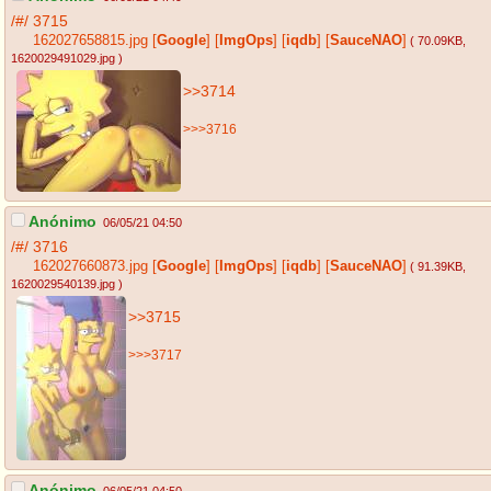
/#/
3715
162027658815.jpg
[
Google
]
[
ImgOps
]
[
iqdb
]
[
SauceNAO
]
( 70.09KB
,
1620029491029.jpg
)
>>3714
>>>3716
Anónimo
06/05/21 04:50
/#/
3716
162027660873.jpg
[
Google
]
[
ImgOps
]
[
iqdb
]
[
SauceNAO
]
( 91.39KB
,
1620029540139.jpg
)
>>3715
>>>3717
Anónimo