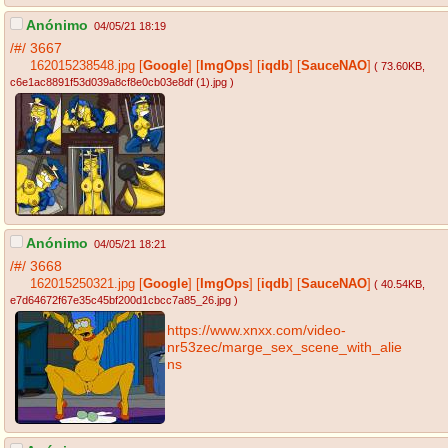
Anónimo
04/05/21 18:19
/#/
3667
162015238548.jpg
[
Google
]
[
ImgOps
]
[
iqdb
]
[
SauceNAO
]
( 73.60KB
,
c6e1ac8891f53d039a8cf8e0cb03e8df (1).jpg
)
Anónimo
04/05/21 18:21
/#/
3668
162015250321.jpg
[
Google
]
[
ImgOps
]
[
iqdb
]
[
SauceNAO
]
( 40.54KB
,
e7d64672f67e35c45bf200d1cbcc7a85_26.jpg
)
https://www.xnxx.com/video-
nr53zec/marge_sex_scene_with_alie
ns