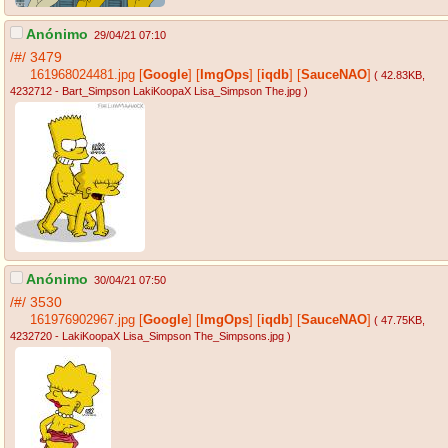
Anónimo
29/04/21 07:10
/#/
3479
161968024481.jpg
[
Google
]
[
ImgOps
]
[
iqdb
]
[
SauceNAO
]
( 42.83KB
,
4232712 - Bart_Simpson LakiKoopaX Lisa_Simpson The.jpg
)
Anónimo
30/04/21 07:50
/#/
3530
161976902967.jpg
[
Google
]
[
ImgOps
]
[
iqdb
]
[
SauceNAO
]
( 47.75KB
,
4232720 - LakiKoopaX Lisa_Simpson The_Simpsons.jpg
)