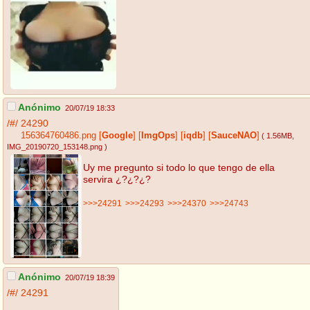
Anónimo
20/07/19 18:33
/#/
24290
156364760486.png
[
Google
]
[
ImgOps
]
[
iqdb
]
[
SauceNAO
]
( 1.56MB
,
IMG_20190720_153148.png
)
Uy me pregunto si todo lo que tengo de ella
servira ¿?¿?¿?
>>>24291
>>>24293
>>>24370
>>>24743
Anónimo
20/07/19 18:39
/#/
24291