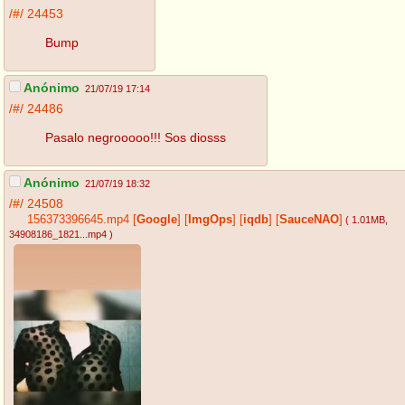
/#/
24453
Bump
Anónimo
21/07/19 17:14
/#/
24486
Pasalo negrooooo!!! Sos diosss
Anónimo
21/07/19 18:32
/#/
24508
156373396645.mp4
[
Google
]
[
ImgOps
]
[
iqdb
]
[
SauceNAO
]
( 1.01MB
,
34908186_1821...mp4
)