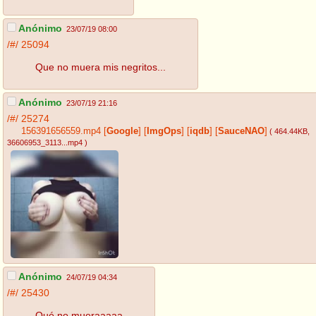
Anónimo
23/07/19 08:00
/#/
25094
Que no muera mis negritos...
Anónimo
23/07/19 21:16
/#/
25274
156391656559.mp4
[
Google
]
[
ImgOps
]
[
iqdb
]
[
SauceNAO
]
( 464.44KB
,
36606953_3113...mp4
)
Anónimo
24/07/19 04:34
/#/
25430
Qué no mueraaaaa