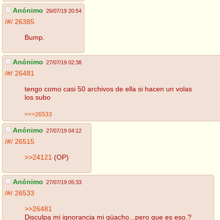
Anónimo
26/07/19 20:54
/#/
26385
Bump.
Anónimo
27/07/19 02:38
/#/
26481
tengo como casi 50 archivos de ella si hacen un volas
los subo
>>>26533
Anónimo
27/07/19 04:12
/#/
26515
>>24121
(OP)
Anónimo
27/07/19 05:33
/#/
26533
>>26481
Disculpa mi ignorancia mi güacho...pero que es eso.?