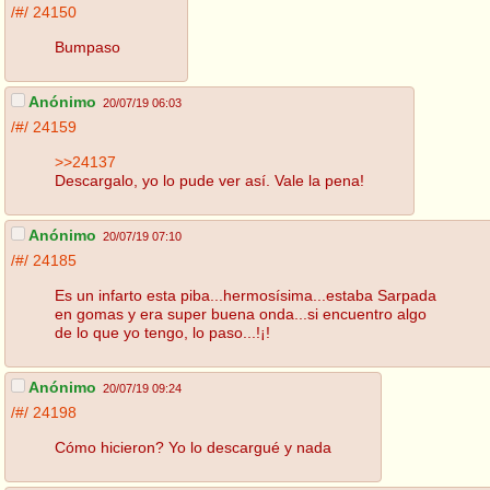
/#/
24150
Bumpaso
Anónimo
20/07/19 06:03
/#/
24159
>>24137
Descargalo, yo lo pude ver así. Vale la pena!
Anónimo
20/07/19 07:10
/#/
24185
Es un infarto esta piba...hermosísima...estaba Sarpada
en gomas y era super buena onda...si encuentro algo
de lo que yo tengo, lo paso...!¡!
Anónimo
20/07/19 09:24
/#/
24198
Cómo hicieron? Yo lo descargué y nada