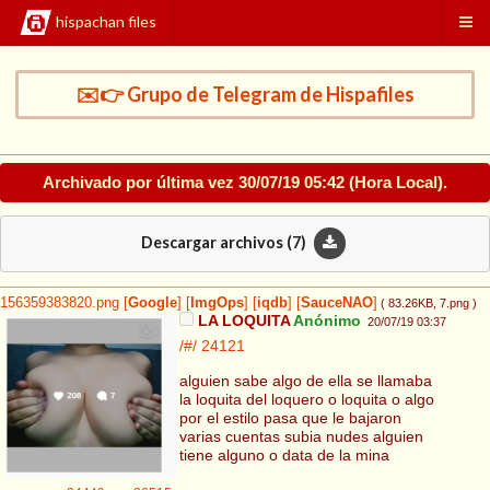
hispachan files
✉️👉 Grupo de Telegram de Hispafiles
Archivado por última vez
30/07/19 05:42
(Hora Local).
Descargar archivos (
7
)
156359383820.png
[
Google
]
[
ImgOps
]
[
iqdb
]
[
SauceNAO
]
( 83.26KB
, 7.png
)
LA LOQUITA
Anónimo
20/07/19 03:37
/#/
24121
alguien sabe algo de ella se llamaba
la loquita del loquero o loquita o algo
por el estilo pasa que le bajaron
varias cuentas subia nudes alguien
tiene alguno o data de la mina