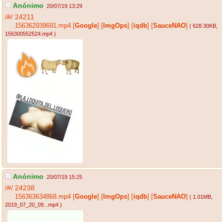
Anónimo
20/07/19 13:29
/#/
24211
156362939691.mp4
[
Google
]
[
ImgOps
]
[
iqdb
]
[
SauceNAO
]
( 628.30KB
,
156300552524.mp4
)
Anónimo
20/07/19 15:25
/#/
24238
156363634868.mp4
[
Google
]
[
ImgOps
]
[
iqdb
]
[
SauceNAO
]
( 1.01MB
,
2019_07_20_09...mp4
)