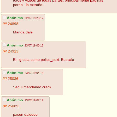
fotos y videos de todas partes, principalmente páginas
porno...la extraño...
Anónimo
22/07/19 23:12
/#/
24898
Manda dale
Anónimo
23/07/19 00:15
/#/
24913
En ig esta como police_sexi. Buscala
Anónimo
23/07/19 04:18
/#/
25036
Segui mandando crack
Anónimo
23/07/19 07:17
/#/
25089
pasen daleeee