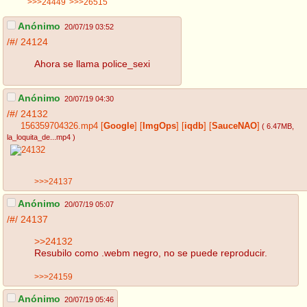
>>>24449
>>>26515
Anónimo
20/07/19 03:52
/#/
24124
Ahora se llama police_sexi
Anónimo
20/07/19 04:30
/#/
24132
156359704326.mp4
[
Google
]
[
ImgOps
]
[
iqdb
]
[
SauceNAO
]
( 6.47MB
,
la_loquita_de...mp4
)
>>>24137
Anónimo
20/07/19 05:07
/#/
24137
>>24132
Resubilo como .webm negro, no se puede reproducir.
>>>24159
Anónimo
20/07/19 05:46