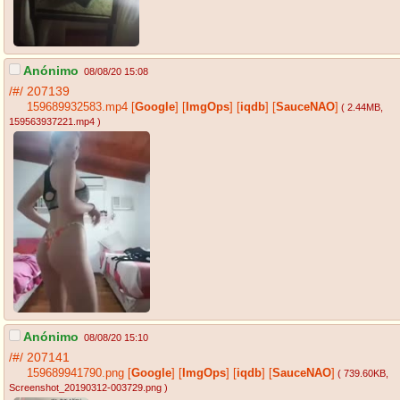
Anónimo
08/08/20 15:08
/#/
207139
159689932583.mp4
[
Google
]
[
ImgOps
]
[
iqdb
]
[
SauceNAO
]
( 2.44MB
,
159563937221.mp4
)
Anónimo
08/08/20 15:10
/#/
207141
159689941790.png
[
Google
]
[
ImgOps
]
[
iqdb
]
[
SauceNAO
]
( 739.60KB
,
Screenshot_20190312-003729.png
)