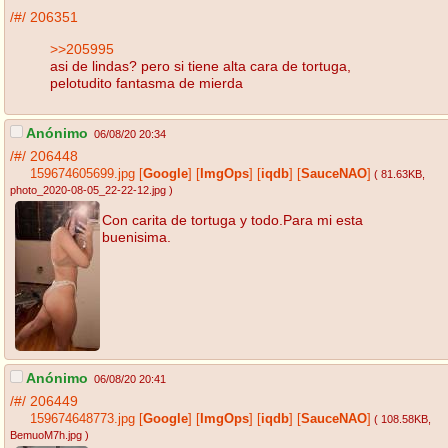
/#/
206351
>>205995
asi de lindas? pero si tiene alta cara de tortuga,
pelotudito fantasma de mierda
Anónimo
06/08/20 20:34
/#/
206448
159674605699.jpg
[
Google
]
[
ImgOps
]
[
iqdb
]
[
SauceNAO
]
( 81.63KB
,
photo_2020-08-05_22-22-12.jpg
)
Con carita de tortuga y todo.Para mi esta
buenisima.
Anónimo
06/08/20 20:41
/#/
206449
159674648773.jpg
[
Google
]
[
ImgOps
]
[
iqdb
]
[
SauceNAO
]
( 108.58KB
,
BemuoM7h.jpg
)