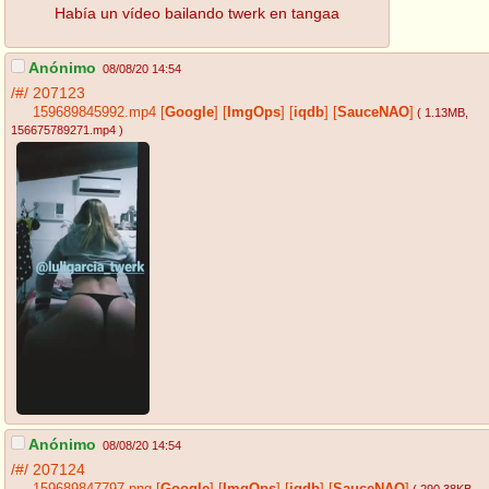
Había un vídeo bailando twerk en tangaa
Anónimo
08/08/20 14:54
/#/
207123
159689845992.mp4
[
Google
]
[
ImgOps
]
[
iqdb
]
[
SauceNAO
]
( 1.13MB
,
156675789271.mp4
)
Anónimo
08/08/20 14:54
/#/
207124
159689847797.png
[
Google
]
[
ImgOps
]
[
iqdb
]
[
SauceNAO
]
( 290.38KB
,