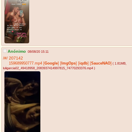
Anónimo
08/08/20 15:11
/#/
207142
159689950777.mp4
[
Google
]
[
ImgOps
]
[
iqdb
]
[
SauceNAO
]
( 1.81MB
,
luligarcia02_49418958_2083937414997815_74770293376.mp4
)