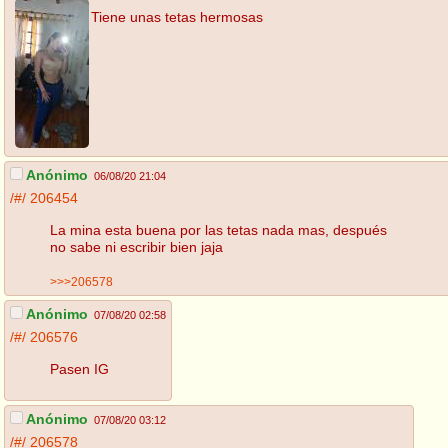
Tiene unas tetas hermosas
Anónimo
06/08/20 21:04
/#/
206454
La mina esta buena por las tetas nada mas, después
no sabe ni escribir bien jaja
>>>206578
Anónimo
07/08/20 02:58
/#/
206576
Pasen IG
Anónimo
07/08/20 03:12
/#/
206578