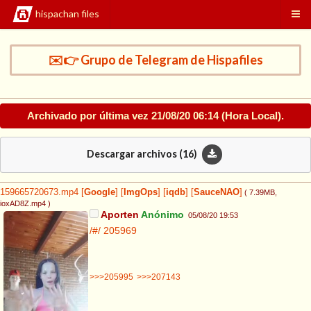
hispachan files
✉️👉 Grupo de Telegram de Hispafiles
Archivado por última vez
21/08/20 06:14
(Hora Local).
Descargar archivos (
16
)
159665720673.mp4
[
Google
]
[
ImgOps
]
[
iqdb
]
[
SauceNAO
]
( 7.39MB
,
ioxAD8Z.mp4
)
Aporten
Anónimo
05/08/20 19:53
/#/
205969
>>>205995
>>>207143