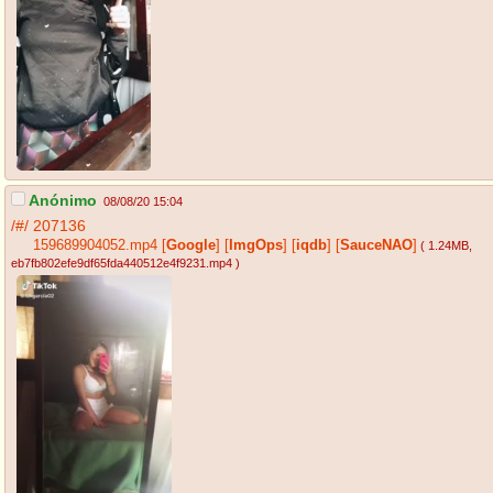
Anónimo
08/08/20 15:04
/#/
207136
159689904052.mp4
[
Google
]
[
ImgOps
]
[
iqdb
]
[
SauceNAO
]
( 1.24MB
,
eb7fb802efe9df65fda440512e4f9231.mp4
)