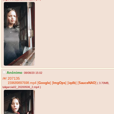
Anónimo
08/08/20 15:02
/#/
207135
159689897698.mp4
[
Google
]
[
ImgOps
]
[
iqdb
]
[
SauceNAO
]
( 3.70MB
,
luligarcia02_20200506_2.mp4
)