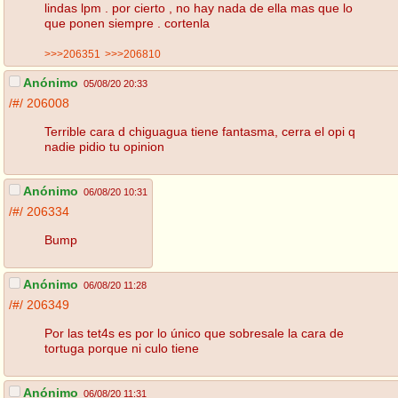
lindas lpm . por cierto , no hay nada de ella mas que lo
que ponen siempre . cortenla
>>>206351
>>>206810
Anónimo
05/08/20 20:33
/#/
206008
Terrible cara d chiguagua tiene fantasma, cerra el opi q
nadie pidio tu opinion
Anónimo
06/08/20 10:31
/#/
206334
Bump
Anónimo
06/08/20 11:28
/#/
206349
Por las tet4s es por lo único que sobresale la cara de
tortuga porque ni culo tiene
Anónimo
06/08/20 11:31