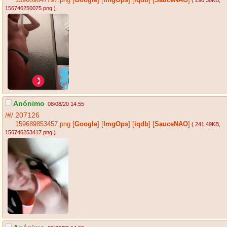
156746250075.png
)
Anónimo
08/08/20 14:55
/#/
207126
159689853457.png
[
Google
]
[
ImgOps
]
[
iqdb
]
[
SauceNAO
]
( 241.49KB
,
156746253417.png
)