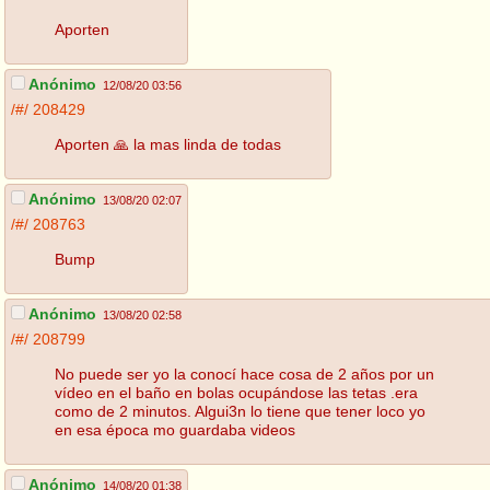
Aporten
Anónimo
12/08/20 03:56
/#/
208429
Aporten 🙏 la mas linda de todas
Anónimo
13/08/20 02:07
/#/
208763
Bump
Anónimo
13/08/20 02:58
/#/
208799
No puede ser yo la conocí hace cosa de 2 años por un
vídeo en el baño en bolas ocupándose las tetas .era
como de 2 minutos. Algui3n lo tiene que tener loco yo
en esa época mo guardaba videos
Anónimo
14/08/20 01:38