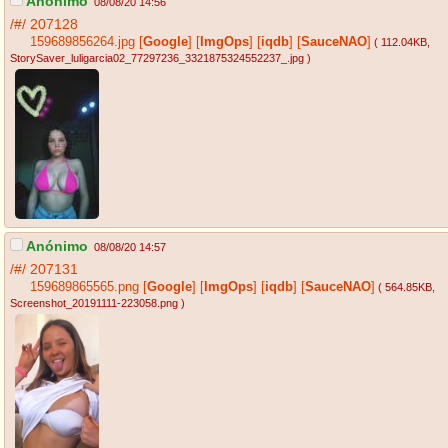
Anónimo
08/08/20 14:56
/#/
207128
159689856264.jpg
[
Google
]
[
ImgOps
]
[
iqdb
]
[
SauceNAO
]
( 112.04KB
,
StorySaver_luligarcia02_77297236_3321875324552237_.jpg
)
Anónimo
08/08/20 14:57
/#/
207131
159689865565.png
[
Google
]
[
ImgOps
]
[
iqdb
]
[
SauceNAO
]
( 564.85KB
,
Screenshot_20191111-223058.png
)