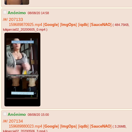
Anónimo
08/08/20 14:58
/#/
207133
159689870925.mp4
[
Google
]
[
ImgOps
]
[
iqdb
]
[
SauceNAO
]
( 484.75KB
,
luligarcia02_20200605_0.mp4
)
Anónimo
08/08/20 15:00
/#/
207134
159689880023.mp4
[
Google
]
[
ImgOps
]
[
iqdb
]
[
SauceNAO
]
( 3.26MB
,
luligarcia02_20200506_3.mp4
)