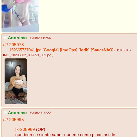
Anónimo
05/08/20 19:56
/#/
205973
159665737041.jpg
[
Google
]
[
ImgOps
]
[
iqdb
]
[
SauceNAO
]
( 119.55KB
,
IMG_20200802_092653_909.jpg
)
Anónimo
05/08/20 20:22
/#/
205995
>>205969
(OP)
que bien se siente saber que me como pibas asi de