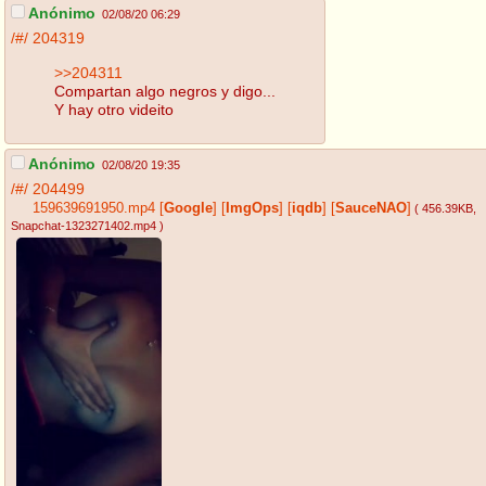
Anónimo
02/08/20 06:29
/#/
204319
>>204311
Compartan algo negros y digo...
Y hay otro videito
Anónimo
02/08/20 19:35
/#/
204499
159639691950.mp4
[
Google
]
[
ImgOps
]
[
iqdb
]
[
SauceNAO
]
( 456.39KB
,
Snapchat-1323271402.mp4
)