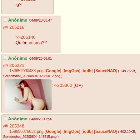
ig?
Anónimo
04/08/20 05:47
/#/
205216
>>205146
Quién es esa??
Anónimo
04/08/20 06:01
/#/
205221
159652090483.png
[
Google
]
[
ImgOps
]
[
iqdb
]
[
SauceNAO
]
( 249.75KB
,
Screenshot_20200804-025850~2.png
)
>>203860
(OP)
Anónimo
04/08/20 17:56
/#/
205348
159656376632.png
[
Google
]
[
ImgOps
]
[
iqdb
]
[
SauceNAO
]
( 602.10KB
,
Screenshot_20200804-145515.png
)