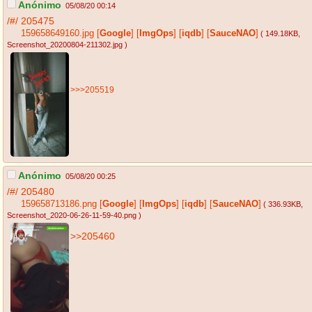
Anónimo
05/08/20 00:14
/#/
205475
159658649160.jpg
[
Google
]
[
ImgOps
]
[
iqdb
]
[
SauceNAO
]
( 149.18KB
,
Screenshot_20200804-211302.jpg
)
>>>205519
Anónimo
05/08/20 00:25
/#/
205480
159658713186.png
[
Google
]
[
ImgOps
]
[
iqdb
]
[
SauceNAO
]
( 336.93KB
,
Screenshot_2020-06-26-11-59-40.png
)
>>205460