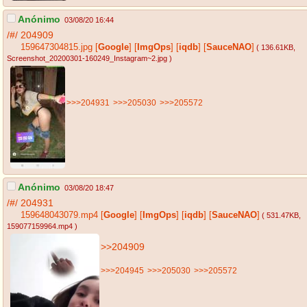
Anónimo
03/08/20 16:44
/#/
204909
159647304815.jpg
[
Google
]
[
ImgOps
]
[
iqdb
]
[
SauceNAO
]
( 136.61KB
,
Screenshot_20200301-160249_Instagram~2.jpg
)
>>>204931
>>>205030
>>>205572
Anónimo
03/08/20 18:47
/#/
204931
159648043079.mp4
[
Google
]
[
ImgOps
]
[
iqdb
]
[
SauceNAO
]
( 531.47KB
,
159077159964.mp4
)
>>204909
>>>204945
>>>205030
>>>205572