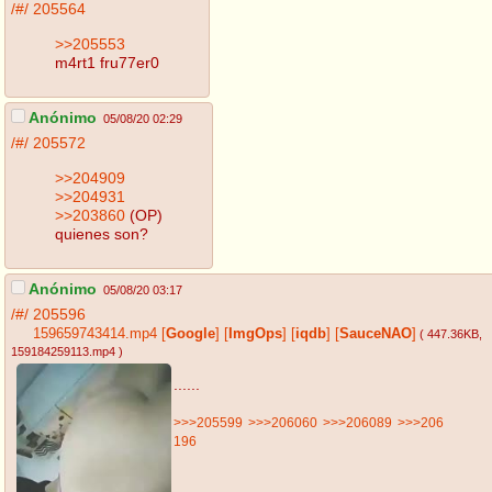
/#/
205564
>>205553
m4rt1 fru77er0
Anónimo
05/08/20 02:29
/#/
205572
>>204909
>>204931
>>203860
(OP)
quienes son?
Anónimo
05/08/20 03:17
/#/
205596
159659743414.mp4
[
Google
]
[
ImgOps
]
[
iqdb
]
[
SauceNAO
]
( 447.36KB
,
159184259113.mp4
)
......
>>>205599
>>>206060
>>>206089
>>>206
196