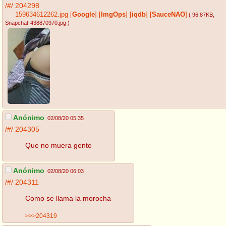
/#/
204298
159634612262.jpg
[
Google
]
[
ImgOps
]
[
iqdb
]
[
SauceNAO
]
( 96.87KB
,
Snapchat-438870970.jpg
)
Anónimo
02/08/20 05:35
/#/
204305
Que no muera gente
Anónimo
02/08/20 06:03
/#/
204311
Como se llama la morocha
>>>204319