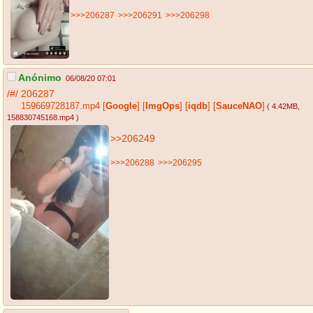
>>>206287
>>>206291
>>>206298
Anónimo
06/08/20 07:01
/#/
206287
159669728187.mp4
[
Google
]
[
ImgOps
]
[
iqdb
]
[
SauceNAO
]
( 4.42MB
,
158830745168.mp4
)
>>206249
>>>206288
>>>206295