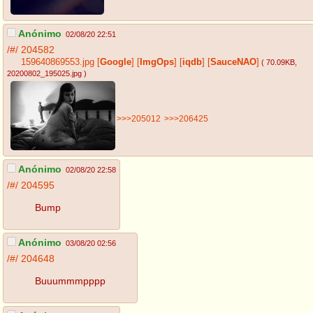
Anónimo
02/08/20 22:51
/#/
204582
159640869553.jpg
[
Google
]
[
ImgOps
]
[
iqdb
]
[
SauceNAO
]
( 70.09KB
,
20200802_195025.jpg
)
>>>205012
>>>206425
Anónimo
02/08/20 22:58
/#/
204595
Bump
Anónimo
03/08/20 02:56
/#/
204648
Buuummmpppp