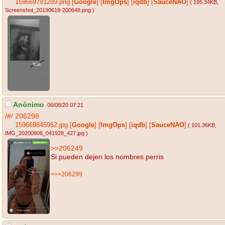
159669791289.png
[
Google
]
[
ImgOps
]
[
iqdb
]
[
SauceNAO
]
( 195.34KB
,
Screenshot_20190618-200648.png
)
Anónimo
06/08/20 07:21
/#/
206298
159669845952.jpg
[
Google
]
[
ImgOps
]
[
iqdb
]
[
SauceNAO
]
( 101.36KB
,
IMG_20200806_041928_427.jpg
)
>>206249
Si pueden dejen los nombres perris
>>>206299