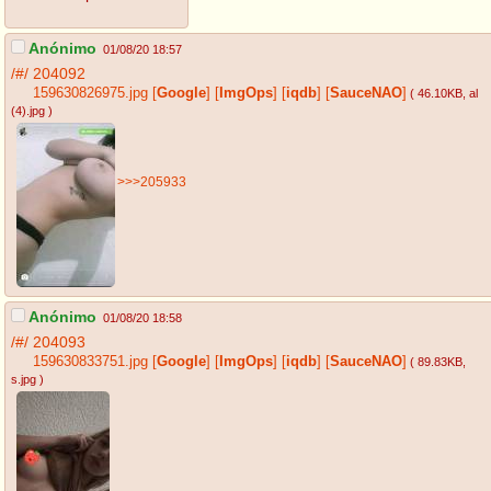
Anónimo
01/08/20 18:57
/#/
204092
159630826975.jpg
[
Google
]
[
ImgOps
]
[
iqdb
]
[
SauceNAO
]
( 46.10KB
, al
(4).jpg
)
>>>205933
Anónimo
01/08/20 18:58
/#/
204093
159630833751.jpg
[
Google
]
[
ImgOps
]
[
iqdb
]
[
SauceNAO
]
( 89.83KB
,
s.jpg
)