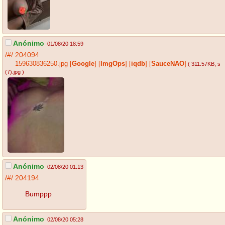
Anónimo
01/08/20 18:59
/#/
204094
159630836250.jpg
[
Google
]
[
ImgOps
]
[
iqdb
]
[
SauceNAO
]
( 311.57KB
, s
(7).jpg
)
Anónimo
02/08/20 01:13
/#/
204194
Bumppp
Anónimo
02/08/20 05:28