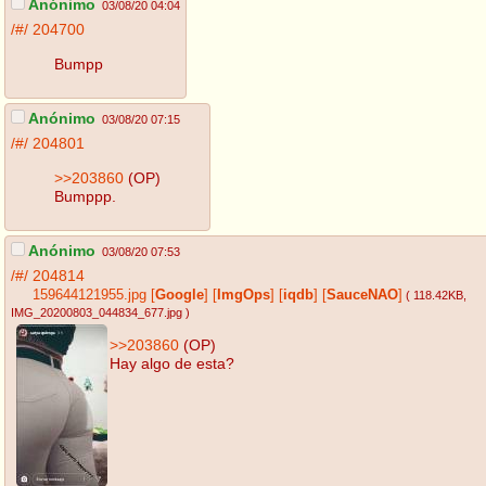
Anónimo
03/08/20 04:04
/#/
204700
Bumpp
Anónimo
03/08/20 07:15
/#/
204801
>>203860
(OP)
Bumppp.
Anónimo
03/08/20 07:53
/#/
204814
159644121955.jpg
[
Google
]
[
ImgOps
]
[
iqdb
]
[
SauceNAO
]
( 118.42KB
,
IMG_20200803_044834_677.jpg
)
>>203860
(OP)
Hay algo de esta?