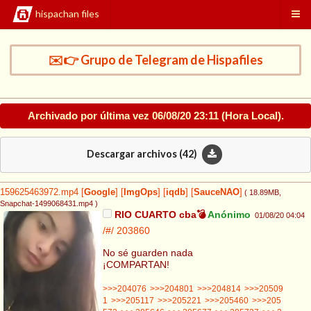
hispachan files
✉️👉 Grupo de Telegram de Hispafiles
Archivado por última vez
06/08/20 23:11
(Hora Local).
Descargar archivos (
42
)
159625463972.mp4
[
Google
]
[
ImgOps
]
[
iqdb
]
[
SauceNAO
]
( 18.89MB
,
Snapchat-1499068431.mp4
)
RIO CUARTO cba💣
Anónimo
01/08/20 04:04
/#/
203860
No sé guarden nada
¡COMPARTAN!
>>>204076
>>>204801
>>>204814
>>>20509
1
>>>205117
>>>205221
>>>205460
>>>205