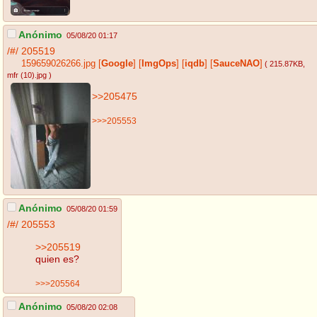
Anónimo
05/08/20 01:17
/#/
205519
159659026266.jpg
[
Google
]
[
ImgOps
]
[
iqdb
]
[
SauceNAO
]
( 215.87KB
,
mfr (10).jpg
)
>>205475
>>>205553
Anónimo
05/08/20 01:59
/#/
205553
>>205519
quien es?
>>>205564
Anónimo
05/08/20 02:08