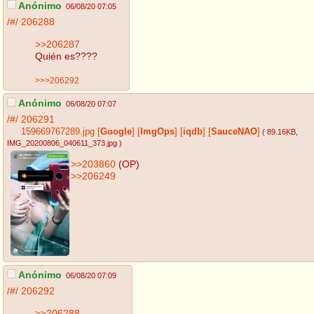
Anónimo
06/08/20 07:05
/#/
206288
>>206287
Quién es????
>>>206292
Anónimo
06/08/20 07:07
/#/
206291
159669767289.jpg
[
Google
]
[
ImgOps
]
[
iqdb
]
[
SauceNAO
]
( 89.16KB
,
IMG_20200806_040611_373.jpg
)
>>203860
(OP)
>>206249
Anónimo
06/08/20 07:09
/#/
206292
>>206288