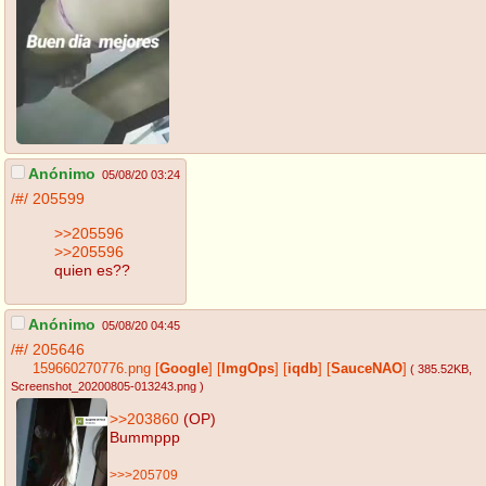
Anónimo
05/08/20 03:24
/#/
205599
>>205596
>>205596
quien es??
Anónimo
05/08/20 04:45
/#/
205646
159660270776.png
[
Google
]
[
ImgOps
]
[
iqdb
]
[
SauceNAO
]
( 385.52KB
,
Screenshot_20200805-013243.png
)
>>203860
(OP)
Bummppp
>>>205709