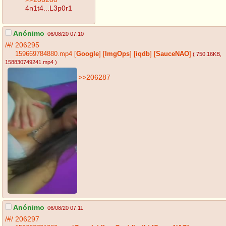
4n1t4...L3p0r1
Anónimo
06/08/20 07:10
/#/
206295
159669784880.mp4
[
Google
]
[
ImgOps
]
[
iqdb
]
[
SauceNAO
]
( 750.16KB
,
158830749241.mp4
)
>>206287
Anónimo
06/08/20 07:11
/#/
206297