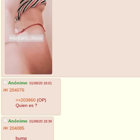
Anónimo
01/08/20 18:01
/#/
204076
>>203860
(OP)
Quien es ?
Anónimo
01/08/20 18:39
/#/
204085
bump