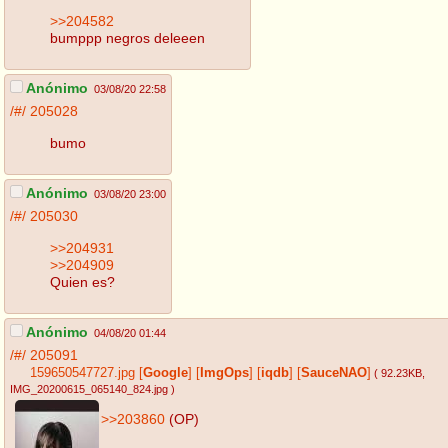
>>204582
bumppp negros deleeen
Anónimo
03/08/20 22:58
/#/
205028
bumo
Anónimo
03/08/20 23:00
/#/
205030
>>204931
>>204909
Quien es?
Anónimo
04/08/20 01:44
/#/
205091
159650547727.jpg
[
Google
]
[
ImgOps
]
[
iqdb
]
[
SauceNAO
]
( 92.23KB
,
IMG_20200615_065140_824.jpg
)
>>203860
(OP)