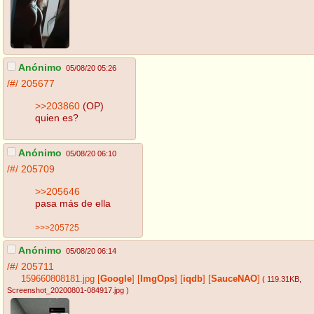
Anónimo
05/08/20 05:26
/#/
205677
>>203860
(OP)
quien es?
Anónimo
05/08/20 06:10
/#/
205709
>>205646
pasa más de ella
>>>205725
Anónimo
05/08/20 06:14
/#/
205711
159660808181.jpg
[
Google
]
[
ImgOps
]
[
iqdb
]
[
SauceNAO
]
( 119.31KB
,
Screenshot_20200801-084917.jpg
)