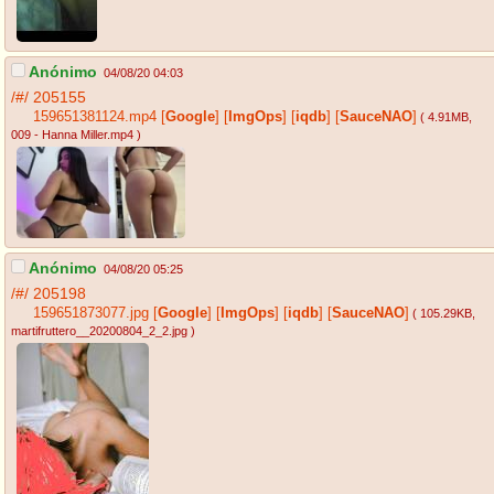
Anónimo
04/08/20 04:03
/#/
205155
159651381124.mp4
[
Google
]
[
ImgOps
]
[
iqdb
]
[
SauceNAO
]
( 4.91MB
,
009 - Hanna Miller.mp4
)
Anónimo
04/08/20 05:25
/#/
205198
159651873077.jpg
[
Google
]
[
ImgOps
]
[
iqdb
]
[
SauceNAO
]
( 105.29KB
,
martifruttero__20200804_2_2.jpg
)