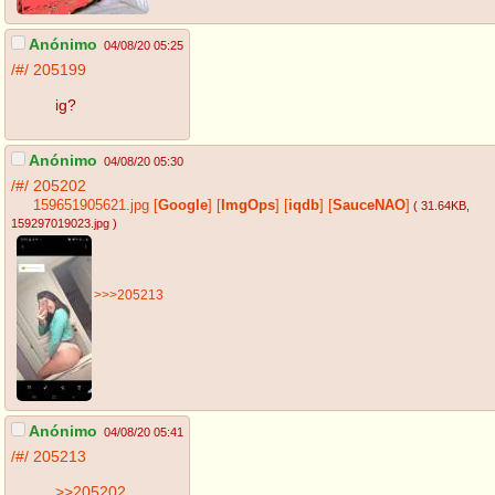
Anónimo
04/08/20 05:25
/#/
205199
ig?
Anónimo
04/08/20 05:30
/#/
205202
159651905621.jpg
[
Google
]
[
ImgOps
]
[
iqdb
]
[
SauceNAO
]
( 31.64KB
,
159297019023.jpg
)
>>>205213
Anónimo
04/08/20 05:41
/#/
205213
>>205202