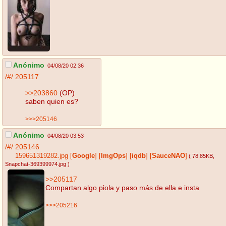
Anónimo
04/08/20 02:36
/#/
205117
>>203860
(OP)
saben quien es?
>>>205146
Anónimo
04/08/20 03:53
/#/
205146
159651319282.jpg
[
Google
]
[
ImgOps
]
[
iqdb
]
[
SauceNAO
]
( 78.85KB
,
Snapchat-369399974.jpg
)
>>205117
Compartan algo piola y paso más de ella e insta
>>>205216