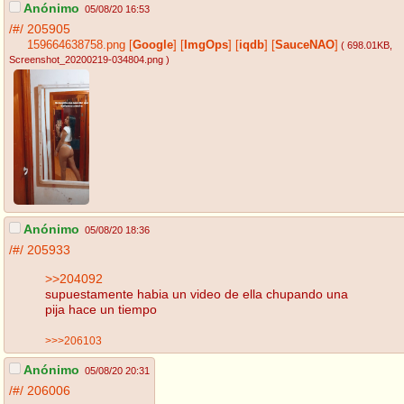
Anónimo
05/08/20 16:53
/#/
205905
159664638758.png
[
Google
]
[
ImgOps
]
[
iqdb
]
[
SauceNAO
]
( 698.01KB
,
Screenshot_20200219-034804.png
)
Anónimo
05/08/20 18:36
/#/
205933
>>204092
supuestamente habia un video de ella chupando una
pija hace un tiempo
>>>206103
Anónimo
05/08/20 20:31
/#/
206006