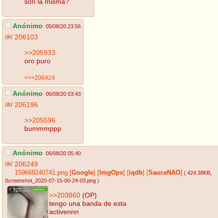
son la misma?
Anónimo
05/08/20 23:56
/#/
206103
>>205933
oro puro
>>>206424
Anónimo
06/08/20 03:43
/#/
206196
>>205596
bummmppp
Anónimo
06/08/20 05:40
/#/
206249
159669240741.png
[
Google
]
[
ImgOps
]
[
iqdb
]
[
SauceNAO
]
( 424.38KB
,
Screenshot_2020-07-15-00-24-03.png
)
>>203860
(OP)
tengo una banda de esta
activennn