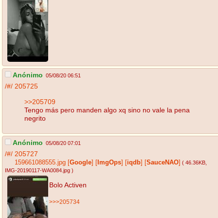
Anónimo
05/08/20 06:51
/#/
205725
>>205709
Tengo más pero manden algo xq sino no vale la pena
negrito
Anónimo
05/08/20 07:01
/#/
205727
159661088555.jpg
[
Google
]
[
ImgOps
]
[
iqdb
]
[
SauceNAO
]
( 46.36KB
,
IMG-20190117-WA0084.jpg
)
Bolo Activen
>>>205734