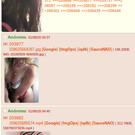
572
>>>205646
>>>205677
>>>205737
>>>2
06097
>>>206249
>>>206291
>>>206299
>>
>206301
>>>206409
>>>206439
>>>206446
Anónimo
01/08/20 04:37
/#/
203877
159625664287.jpg
[
Google
]
[
ImgOps
]
[
iqdb
]
[
SauceNAO
]
( 198.20KB
,
IMG-20180509-WA0005.jpg
)
Anónimo
01/08/20 04:40
/#/
203882
159625685574.mp4
[
Google
]
[
ImgOps
]
[
iqdb
]
[
SauceNAO
]
( 312.78KB
,
158790373036.mp4
)