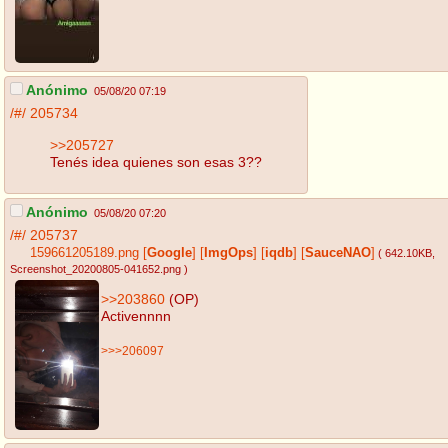
Anónimo
05/08/20 07:19
/#/
205734
>>205727
Tenés idea quienes son esas 3??
Anónimo
05/08/20 07:20
/#/
205737
159661205189.png
[
Google
]
[
ImgOps
]
[
iqdb
]
[
SauceNAO
]
( 642.10KB
,
Screenshot_20200805-041652.png
)
>>203860
(OP)
Activennnn
>>>206097