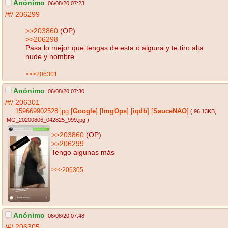
Anónimo
06/08/20 07:23
/#/
206299
>>203860
(OP)
>>206298
Pasa lo mejor que tengas de esta o alguna y te tiro alta
nude y nombre
>>>206301
Anónimo
06/08/20 07:30
/#/
206301
159669902528.jpg
[
Google
]
[
ImgOps
]
[
iqdb
]
[
SauceNAO
]
( 96.13KB
,
IMG_20200806_042825_999.jpg
)
>>203860
(OP)
>>206299
Tengo algunas más
>>>206305
Anónimo
06/08/20 07:48
/#/
206305