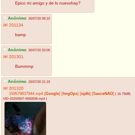
Epico mi amigo y de lo nuevohay?
Anónimo
26/07/20 08:10
/#/
201134
bamp
Anónimo
26/07/20 20:06
/#/
201301
Bummmp
Anónimo
26/07/20 21:19
/#/
201320
159579837944.mp4
[
Google
]
[
ImgOps
]
[
iqdb
]
[
SauceNAO
]
( 16.75MB
,
VID-20200507-WA0008.mp4
)