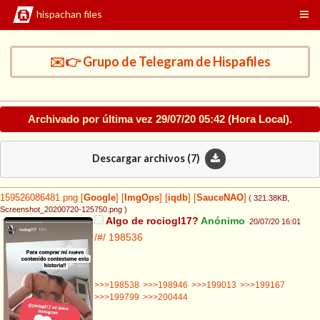
hispachan files
✉️👉 Grupo de Telegram de Hispafiles
Archivado por última vez
29/07/20 05:42
(Hora Local).
Descargar archivos (
7
)
159526086481.png
[
Google
]
[
ImgOps
]
[
iqdb
]
[
SauceNAO
]
( 321.38KB
,
Screenshot_20200720-125750.png
)
Algo de rociogl17?
Anónimo
20/07/20 16:01
/#/
198536
>>>198538
>>>198946
>>>199013
>>>199167
>>>199799
>>>200444