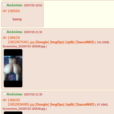
Anónimo
20/07/20 18:52
/#/
198583
bamp
Anónimo
20/07/20 21:32
/#/
198629
159528075461.jpg
[
Google
]
[
ImgOps
]
[
iqdb
]
[
SauceNAO
]
( 101.03KB
,
Screenshot_20200720-182608.jpg
)
Anónimo
20/07/20 21:35
/#/
198630
159528094885.jpg
[
Google
]
[
ImgOps
]
[
iqdb
]
[
SauceNAO
]
( 97.43KB
,
Screenshot_20200720-182638.jpg
)