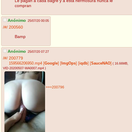
Le pagan a cada bagre y a esta hermosura nunca le
compran
Anónimo
25/07/20 00:05
/#/
200560
Bamp
Anónimo
25/07/20 07:27
/#/
200779
159566206950.mp4
[
Google
]
[
ImgOps
]
[
iqdb
]
[
SauceNAO
]
( 16.66MB
,
VID-20200507-WA0007.mp4
)
>>>200796