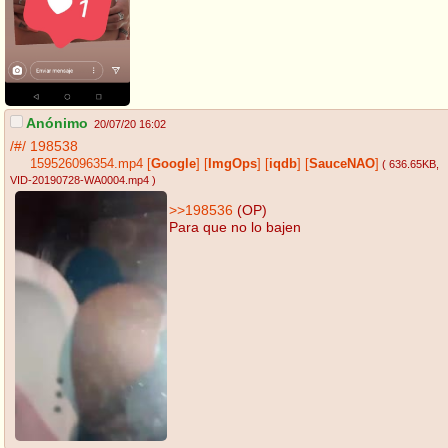
Anónimo
20/07/20 16:02
/#/
198538
159526096354.mp4
[
Google
]
[
ImgOps
]
[
iqdb
]
[
SauceNAO
]
( 636.65KB
,
VID-20190728-WA0004.mp4
)
>>198536
(OP)
Para que no lo bajen