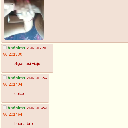
Anónimo
26/07/20 22:09
/#/
201330
Sigan asi viejo
Anónimo
27/07/20 02:42
/#/
201404
epico
Anónimo
27/07/20 04:41
/#/
201464
buena bro