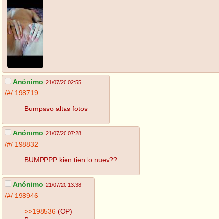
Anónimo
21/07/20 02:55
/#/
198719
Bumpaso altas fotos
Anónimo
21/07/20 07:28
/#/
198832
BUMPPPP kien tien lo nuev??
Anónimo
21/07/20 13:38
/#/
198946
>>198536
(OP)