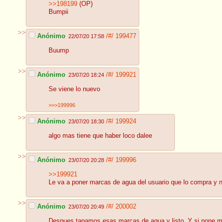
>>198199
(OP)
Bumpii
>>
Anónimo
/#/
199477
22/07/20 17:58
Buump
>>
Anónimo
/#/
199921
23/07/20 18:24
Se viene lo nuevo
>>>199996
>>
Anónimo
/#/
199924
23/07/20 18:30
algo mas tiene que haber loco dalee
>>
Anónimo
/#/
199996
23/07/20 20:28
>>199921
Le va a poner marcas de agua del usuario que lo compra y no 
>>
Anónimo
/#/
200002
23/07/20 20:49
Despues tapamos esas marcas de agua y listo. Y si pone m