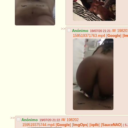
>>
Anónimo
/#/
19820
19/07/20 21:21
159519371763.mp4
[
Google
]
[
I
>>
Anónimo
/#/
198202
19/07/20 21:22
159519375744.mp4
[
Google
]
[
ImgOps
]
[
iqdb
]
[
SauceNAO
]
( 5