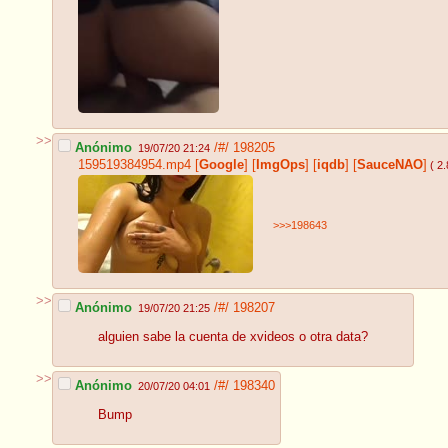
>>
Anónimo
/#/
198205
19/07/20 21:24
159519384954.mp4
[
Google
]
[
ImgOps
]
[
iqdb
]
[
SauceNAO
]
( 2
>>>198643
>>
Anónimo
/#/
198207
19/07/20 21:25
alguien sabe la cuenta de xvideos o otra data?
>>
Anónimo
/#/
198340
20/07/20 04:01
Bump