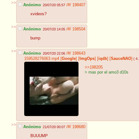
>>
Anónimo
/#/
198407
20/07/20 05:57
xvideos?
>>
Anónimo
/#/
198504
20/07/20 14:05
bump
>>
Anónimo
/#/
198643
20/07/20 22:06
159528276063.mp4
[
Google
]
[
ImgOps
]
[
iqdb
]
[
SauceNAO
]
( 4
>>198205
> mas por el amo3 d10s
>>
Anónimo
/#/
198680
21/07/20 00:07
BUUUMP