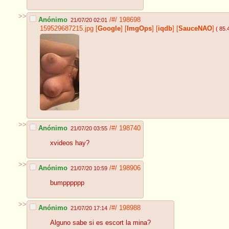
>>
Anónimo
/#/
198698
21/07/20 02:01
159529687215.jpg
[
Google
]
[
ImgOps
]
[
iqdb
]
[
SauceNAO
]
( 85.
>>
Anónimo
/#/
198740
21/07/20 03:55
xvideos hay?
>>
Anónimo
/#/
198906
21/07/20 10:59
bumpppppp
>>
Anónimo
/#/
198988
21/07/20 17:14
Alguno sabe si es escort la mina?