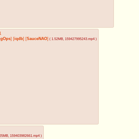
1
mgOps
]
[
iqdb
]
[
SauceNAO
]
( 1.52MB
, 159427995243.mp4
)
.25MB
, 159403982661.mp4
)