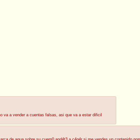
va a vender a cuentas falsas, asi que va a estar dificil
arca de agua sobre su cuerp0 and4t3 a c4g4r si me vendes un contenido nop