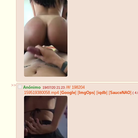
>>
Anónimo
/#/
198204
19/07/20 21:23
159519380058.mp4
[
Google
]
[
ImgOps
]
[
iqdb
]
[
SauceNAO
]
( 4