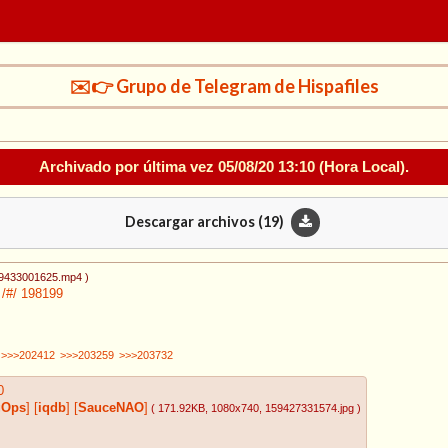
✉️👉 Grupo de Telegram de Hispafiles
Archivado por última vez
05/08/20 13:10
(Hora Local).
Descargar archivos (
19
)
59433001625.mp4
)
/#/
198199
>>>202412
>>>203259
>>>203732
0
gOps
]
[
iqdb
]
[
SauceNAO
]
( 171.92KB
, 1080x740
, 159427331574.jpg
)