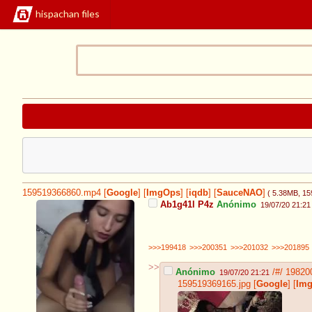
hispachan files
159519366860.mp4
[
Google
]
[
ImgOps
]
[
iqdb
]
[
SauceNAO
]
( 5.38MB
, 1
Ab1g41l P4z
Anónimo
19/07/20 21:21
>>>199418
>>>200351
>>>201032
>>>201895
>>
Anónimo
/#/
19820
19/07/20 21:21
159519369165.jpg
[
Google
]
[
Im