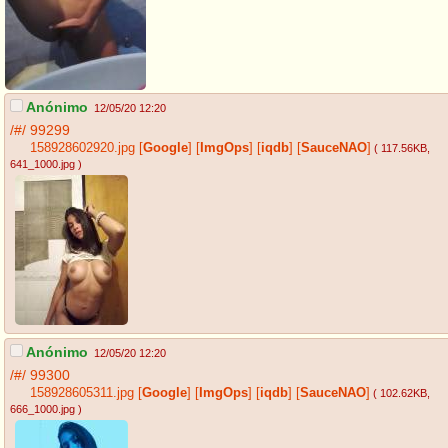
Anónimo
12/05/20 12:20
/#/
99299
158928602920.jpg
[
Google
]
[
ImgOps
]
[
iqdb
]
[
SauceNAO
]
( 117.56KB
,
641_1000.jpg
)
Anónimo
12/05/20 12:20
/#/
99300
158928605311.jpg
[
Google
]
[
ImgOps
]
[
iqdb
]
[
SauceNAO
]
( 102.62KB
,
666_1000.jpg
)