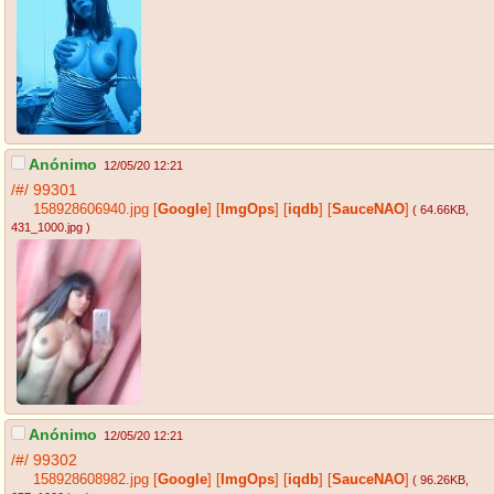
Anónimo
12/05/20 12:21
/#/
99301
158928606940.jpg
[
Google
]
[
ImgOps
]
[
iqdb
]
[
SauceNAO
]
( 64.66KB
,
431_1000.jpg
)
Anónimo
12/05/20 12:21
/#/
99302
158928608982.jpg
[
Google
]
[
ImgOps
]
[
iqdb
]
[
SauceNAO
]
( 96.26KB
,