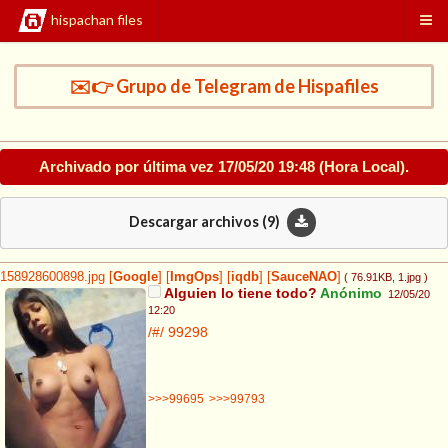
hispachan files
✉️👉 Grupo de Telegram de Hispafiles
Archivado por última vez
17/05/20 19:48
(Hora Local).
Descargar archivos (
9
)
158928600898.jpg
[
Google
]
[
ImgOps
]
[
iqdb
]
[
SauceNAO
]
( 76.91KB
, 1.jpg
)
Alguien lo tiene todo?
Anónimo
12/05/20
12:20
/#/
99298
>>>99695
>>>99793