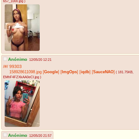
657_1000.jpg
)
Anónimo
12/05/20 12:21
/#/
99303
158928611098.jpg
[
Google
]
[
ImgOps
]
[
iqdb
]
[
SauceNAO
]
( 181.75KB
,
EMhF4FZXkAA0eCI.jpg
)
Anónimo
12/05/20 21:57