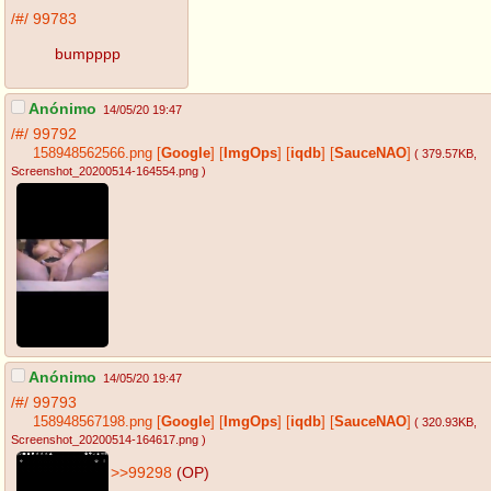
/#/
99783
bumpppp
Anónimo
14/05/20 19:47
/#/
99792
158948562566.png
[
Google
]
[
ImgOps
]
[
iqdb
]
[
SauceNAO
]
( 379.57KB
,
Screenshot_20200514-164554.png
)
Anónimo
14/05/20 19:47
/#/
99793
158948567198.png
[
Google
]
[
ImgOps
]
[
iqdb
]
[
SauceNAO
]
( 320.93KB
,
Screenshot_20200514-164617.png
)
>>99298
(OP)