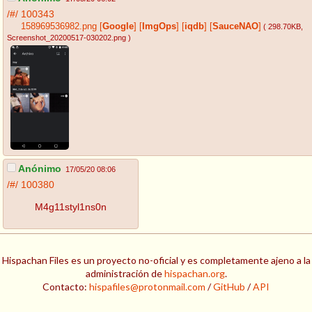
/#/
100343
158969536982.png
[
Google
]
[
ImgOps
]
[
iqdb
]
[
SauceNAO
]
( 298.70KB
,
Screenshot_20200517-030202.png
)
Anónimo
17/05/20 08:06
/#/
100380
M4g11styl1ns0n
Hispachan Files es un proyecto no-oficial y es completamente ajeno a la
administración de
hispachan.org
.
Contacto:
hispafiles@protonmail.com
/
GitHub
/
API