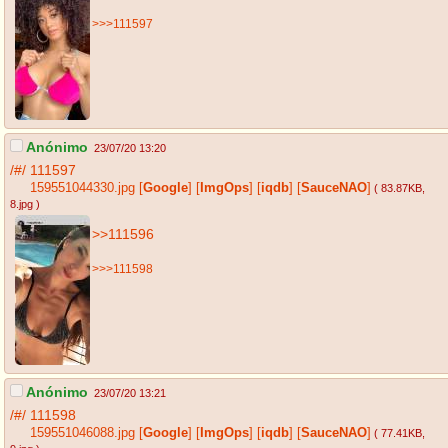
>>>111597
Anónimo
23/07/20 13:20
/#/
111597
159551044330.jpg
[
Google
]
[
ImgOps
]
[
iqdb
]
[
SauceNAO
]
( 83.87KB
,
8.jpg
)
>>111596
>>>111598
Anónimo
23/07/20 13:21
/#/
111598
159551046088.jpg
[
Google
]
[
ImgOps
]
[
iqdb
]
[
SauceNAO
]
( 77.41KB
,