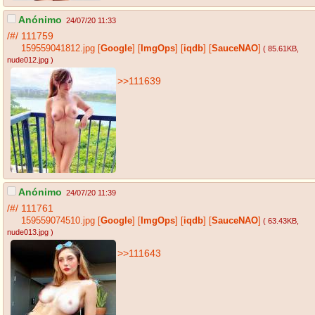
Anónimo
24/07/20 11:33
/#/
111759
159559041812.jpg
[
Google
]
[
ImgOps
]
[
iqdb
]
[
SauceNAO
]
( 85.61KB
,
nude012.jpg
)
>>111639
Anónimo
24/07/20 11:39
/#/
111761
159559074510.jpg
[
Google
]
[
ImgOps
]
[
iqdb
]
[
SauceNAO
]
( 63.43KB
,
nude013.jpg
)
>>111643