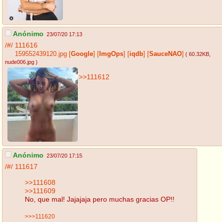
Anónimo
23/07/20 17:13
/#/
111616
159552439120.jpg
[
Google
]
[
ImgOps
]
[
iqdb
]
[
SauceNAO
]
( 60.32KB
,
nude006.jpg
)
>>111612
Anónimo
23/07/20 17:15
/#/
111617
>>111608
>>111609
No, que mal! Jajajaja pero muchas gracias OP!!
>>>111620