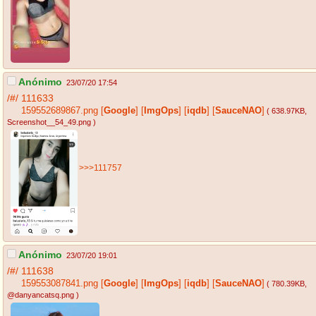
Anónimo
23/07/20 17:54
/#/
111633
159552689867.png
[
Google
]
[
ImgOps
]
[
iqdb
]
[
SauceNAO
]
( 638.97KB
,
Screenshot__54_49.png
)
>>>111757
Anónimo
23/07/20 19:01
/#/
111638
159553087841.png
[
Google
]
[
ImgOps
]
[
iqdb
]
[
SauceNAO
]
( 780.39KB
,
@danyancatsq.png
)