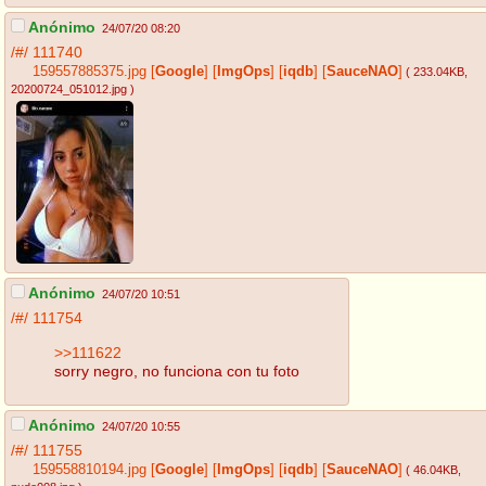
Anónimo
24/07/20 08:20
/#/
111740
159557885375.jpg
[
Google
]
[
ImgOps
]
[
iqdb
]
[
SauceNAO
]
( 233.04KB
,
20200724_051012.jpg
)
Anónimo
24/07/20 10:51
/#/
111754
>>111622
sorry negro, no funciona con tu foto
Anónimo
24/07/20 10:55
/#/
111755
159558810194.jpg
[
Google
]
[
ImgOps
]
[
iqdb
]
[
SauceNAO
]
( 46.04KB
,