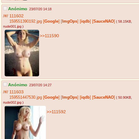
Anónimo
23/07/20 14:18
/#/
111602
159551390192.jpg
[
Google
]
[
ImgOps
]
[
iqdb
]
[
SauceNAO
]
( 58.15KB
,
nude001.jpg
)
>>111590
Anónimo
23/07/20 14:27
/#/
111603
159551447530.jpg
[
Google
]
[
ImgOps
]
[
iqdb
]
[
SauceNAO
]
( 50.90KB
,
nude002.jpg
)
>>111592