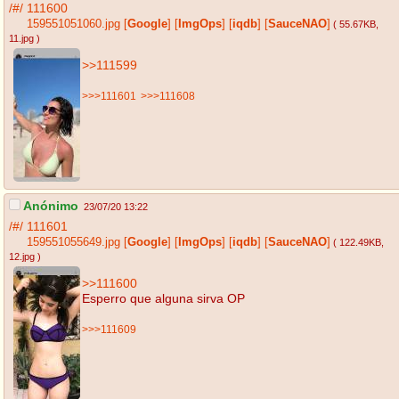
/#/
111600
159551051060.jpg
[
Google
]
[
ImgOps
]
[
iqdb
]
[
SauceNAO
]
( 55.67KB
,
11.jpg
)
>>111599
>>>111601
>>>111608
Anónimo
23/07/20 13:22
/#/
111601
159551055649.jpg
[
Google
]
[
ImgOps
]
[
iqdb
]
[
SauceNAO
]
( 122.49KB
,
12.jpg
)
>>111600
Esperro que alguna sirva OP
>>>111609