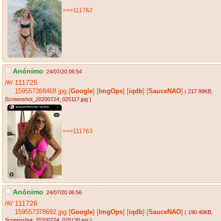
>>>111762
Anónimo
24/07/20 06:54
/#/
111725
159557368468.jpg
[
Google
]
[
ImgOps
]
[
iqdb
]
[
SauceNAO
]
( 217.99KB
,
Screenshot_20200724_025117.jpg
)
>>>111763
Anónimo
24/07/20 06:56
/#/
111726
159557378692.jpg
[
Google
]
[
ImgOps
]
[
iqdb
]
[
SauceNAO
]
( 190.40KB
,
Screenshot_20200724_025138.jpg
)