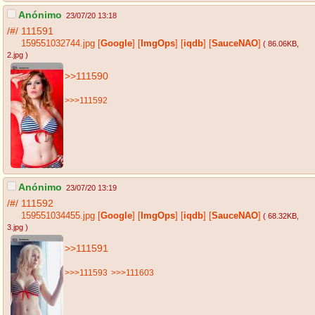
Anónimo
23/07/20 13:18
/#/
111591
159551032744.jpg
[
Google
]
[
ImgOps
]
[
iqdb
]
[
SauceNAO
]
( 86.06KB
,
2.jpg
)
>>111590
>>>111592
Anónimo
23/07/20 13:19
/#/
111592
159551034455.jpg
[
Google
]
[
ImgOps
]
[
iqdb
]
[
SauceNAO
]
( 68.32KB
,
3.jpg
)
>>111591
>>>111593
>>>111603