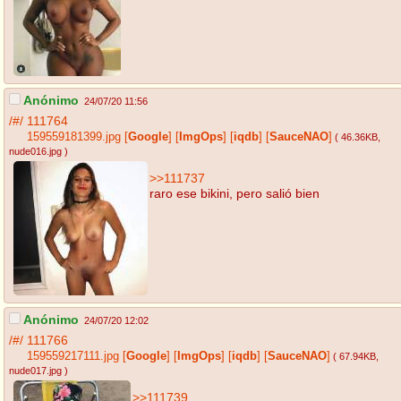
Anónimo
24/07/20 11:56
/#/
111764
159559181399.jpg
[
Google
]
[
ImgOps
]
[
iqdb
]
[
SauceNAO
]
( 46.36KB
,
nude016.jpg
)
>>111737
raro ese bikini, pero salió bien
Anónimo
24/07/20 12:02
/#/
111766
159559217111.jpg
[
Google
]
[
ImgOps
]
[
iqdb
]
[
SauceNAO
]
( 67.94KB
,
nude017.jpg
)
>>111739