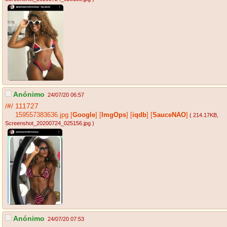
Anónimo
24/07/20 06:57
/#/
111727
159557383636.jpg
[
Google
]
[
ImgOps
]
[
iqdb
]
[
SauceNAO
]
( 214.17KB
,
Screenshot_20200724_025156.jpg
)
Anónimo
24/07/20 07:53