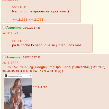
>>111611
Negro no me ignores esta porfavor :(
>>>111624
>>>111754
Anónimo
23/07/20 17:35
/#/
111624
>>111622
pa la noche lo hago, que se junten unos mas
Anónimo
23/07/20 17:36
/#/
111625
159552578637.jpg
[
Google
]
[
ImgOps
]
[
iqdb
]
[
SauceNAO
]
( 223.09KB
,
3AF4A115-A3E4-4F6E-8BBA-F7BB95A5BF3D.jpg
)
>>>111755