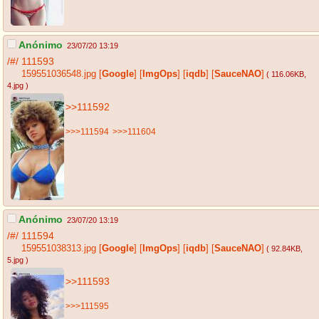
Anónimo
23/07/20 13:19
/#/
111593
159551036548.jpg
[
Google
]
[
ImgOps
]
[
iqdb
]
[
SauceNAO
]
( 116.06KB
,
4.jpg
)
>>111592
>>>111594
>>>111604
Anónimo
23/07/20 13:19
/#/
111594
159551038313.jpg
[
Google
]
[
ImgOps
]
[
iqdb
]
[
SauceNAO
]
( 92.84KB
,
5.jpg
)
>>111593
>>>111595