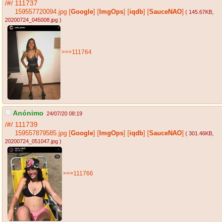
/#/
111737
159557720094.jpg
[
Google
]
[
ImgOps
]
[
iqdb
]
[
SauceNAO
]
( 145.67KB
,
20200724_045008.jpg
)
>>>111764
Anónimo
24/07/20 08:19
/#/
111739
159557879585.jpg
[
Google
]
[
ImgOps
]
[
iqdb
]
[
SauceNAO
]
( 301.46KB
,
20200724_051047.jpg
)
>>>111766