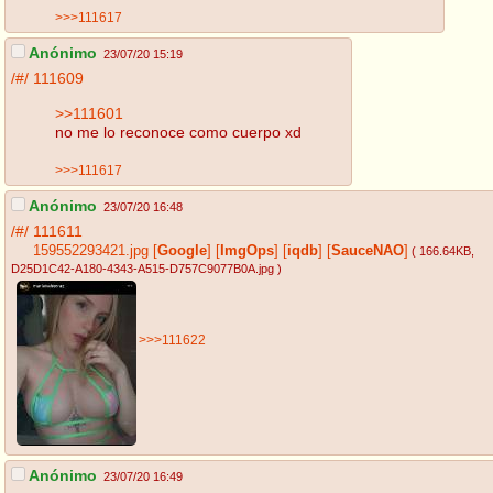
>>>111617
Anónimo
23/07/20 15:19
/#/
111609
>>111601
no me lo reconoce como cuerpo xd
>>>111617
Anónimo
23/07/20 16:48
/#/
111611
159552293421.jpg
[
Google
]
[
ImgOps
]
[
iqdb
]
[
SauceNAO
]
( 166.64KB
,
D25D1C42-A180-4343-A515-D757C9077B0A.jpg
)
>>>111622
Anónimo
23/07/20 16:49