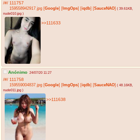
/#/
111757
159558942917.jpg
[
Google
]
[
ImgOps
]
[
iqdb
]
[
SauceNAO
]
( 39.61KB
,
nude010.jpg
)
>>111633
Anónimo
24/07/20 11:27
/#/
111758
159559004837.jpg
[
Google
]
[
ImgOps
]
[
iqdb
]
[
SauceNAO
]
( 48.16KB
,
nude011.jpg
)
>>111638