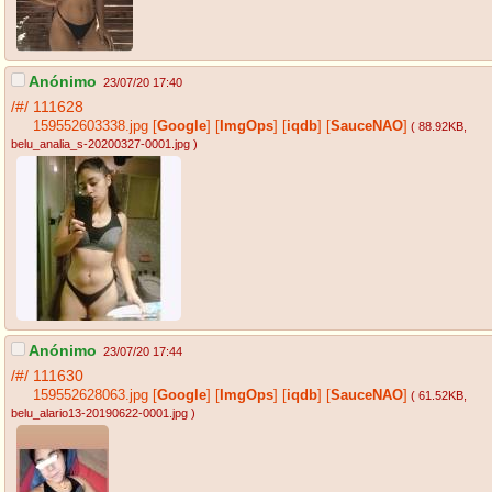
Anónimo
23/07/20 17:40
/#/
111628
159552603338.jpg
[
Google
]
[
ImgOps
]
[
iqdb
]
[
SauceNAO
]
( 88.92KB
,
belu_analia_s-20200327-0001.jpg
)
Anónimo
23/07/20 17:44
/#/
111630
159552628063.jpg
[
Google
]
[
ImgOps
]
[
iqdb
]
[
SauceNAO
]
( 61.52KB
,
belu_alario13-20190622-0001.jpg
)