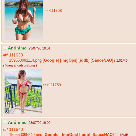
>>>111758
Anónimo
23/07/20 19:01
/#/
111639
159553091114.png
[
Google
]
[
ImgOps
]
[
iqdb
]
[
SauceNAO
]
( 1.01MB
,
@danyancatsq-2.png
)
>>>111759
Anónimo
23/07/20 19:02
/#/
111640
159553095240.png
[
Google
]
[
ImgOps
]
[
iqdb
]
[
SauceNAO
]
( 1.15MB
,