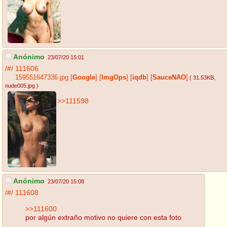
Anónimo
23/07/20 15:01
/#/
111606
159551647336.jpg
[
Google
]
[
ImgOps
]
[
iqdb
]
[
SauceNAO
]
( 31.53KB
,
nude005.jpg
)
>>111598
Anónimo
23/07/20 15:08
/#/
111608
>>111600
por algún extraño motivo no quiere con esta foto