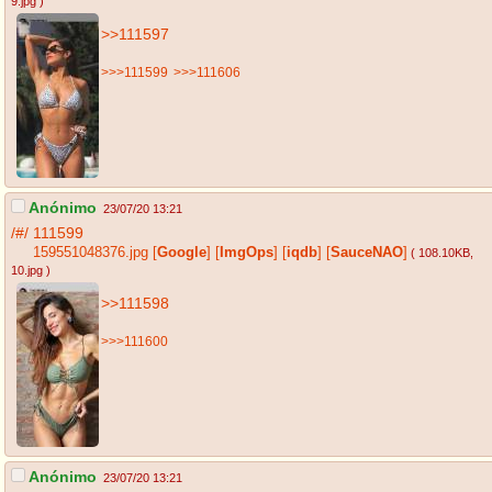
9.jpg
)
>>111597
>>>111599
>>>111606
Anónimo
23/07/20 13:21
/#/
111599
159551048376.jpg
[
Google
]
[
ImgOps
]
[
iqdb
]
[
SauceNAO
]
( 108.10KB
,
10.jpg
)
>>111598
>>>111600
Anónimo
23/07/20 13:21