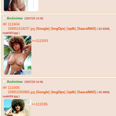
Anónimo
23/07/20 14:39
/#/
111604
159551519237.jpg
[
Google
]
[
ImgOps
]
[
iqdb
]
[
SauceNAO
]
( 62.92KB
,
nude003.jpg
)
>>111593
Anónimo
23/07/20 14:46
/#/
111605
159551560966.jpg
[
Google
]
[
ImgOps
]
[
iqdb
]
[
SauceNAO
]
( 65.48KB
,
nude004.jpg
)
>>111595