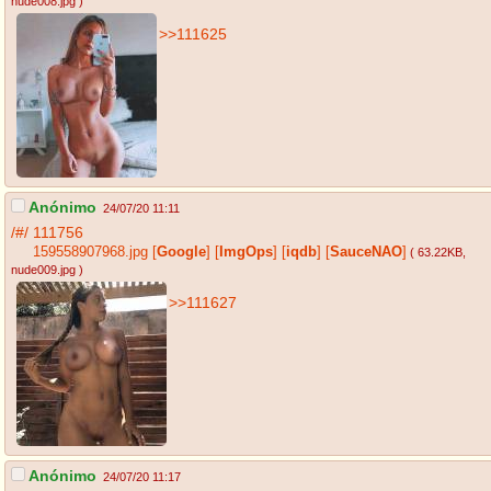
nude008.jpg
)
>>111625
Anónimo
24/07/20 11:11
/#/
111756
159558907968.jpg
[
Google
]
[
ImgOps
]
[
iqdb
]
[
SauceNAO
]
( 63.22KB
,
nude009.jpg
)
>>111627
Anónimo
24/07/20 11:17