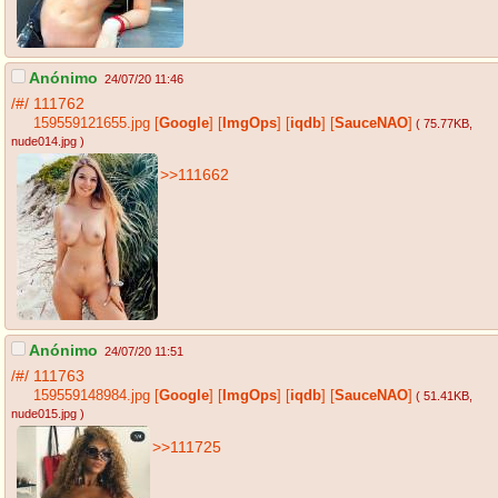
Anónimo
24/07/20 11:46
/#/
111762
159559121655.jpg
[
Google
]
[
ImgOps
]
[
iqdb
]
[
SauceNAO
]
( 75.77KB
,
nude014.jpg
)
>>111662
Anónimo
24/07/20 11:51
/#/
111763
159559148984.jpg
[
Google
]
[
ImgOps
]
[
iqdb
]
[
SauceNAO
]
( 51.41KB
,
nude015.jpg
)
>>111725