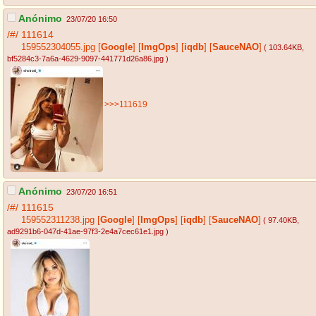
Anónimo
23/07/20 16:50
/#/
111614
159552304055.jpg
[
Google
]
[
ImgOps
]
[
iqdb
]
[
SauceNAO
]
( 103.64KB
,
bf5284c3-7a6a-4629-9097-441771d26a86.jpg
)
>>>111619
Anónimo
23/07/20 16:51
/#/
111615
159552311238.jpg
[
Google
]
[
ImgOps
]
[
iqdb
]
[
SauceNAO
]
( 97.40KB
,
ad9291b6-047d-41ae-97f3-2e4a7cec61e1.jpg
)