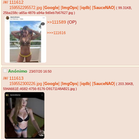
/#/
111612
159552295572.jpg
[
Google
]
[
ImgOps
]
[
iqdb
]
[
SauceNAO
]
( 99.31KB
,
25ba158c-a65a-4876-a94a-9d0eb7b67627.jpg
)
>>111589
(OP)
>>>111616
Anónimo
23/07/20 16:50
/#/
111613
159552300226.jpg
[
Google
]
[
ImgOps
]
[
iqdb
]
[
SauceNAO
]
( 203.36KB
,
594A661E-A582-4756-8176-D9171148AB21.jpg
)