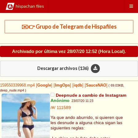
hispachan files
✉️👉 Grupo de Telegram de Hispafiles
Archivado por última vez
28/07/20 12:52
(Hora Local).
Descargar archivos (
136
)
159550339968.mp4
[
Google
]
[
ImgOps
]
[
iqdb
]
[
SauceNAO
]
( 69.03KB
,
deep_nude.mp4
)
Deepnude a cambio de Instagram
Anónimo
23/07/20 11:23
/#/
111589
Ya que ando aburrido, si quieren que
les desnude a alguna chica sigan las
siguientes reglas: