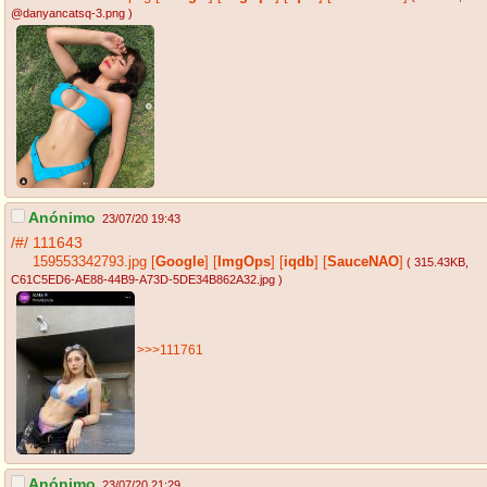
@danyancatsq-3.png
)
Anónimo
23/07/20 19:43
/#/
111643
159553342793.jpg
[
Google
]
[
ImgOps
]
[
iqdb
]
[
SauceNAO
]
( 315.43KB
,
C61C5ED6-AE88-44B9-A73D-5DE34B862A32.jpg
)
>>>111761
Anónimo
23/07/20 21:29