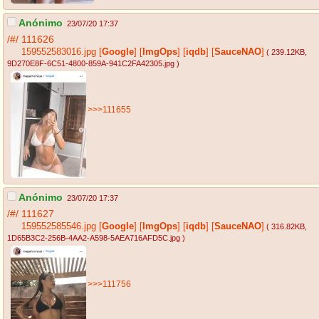
Anónimo
23/07/20 17:37
/#/
111626
159552583016.jpg
[
Google
]
[
ImgOps
]
[
iqdb
]
[
SauceNAO
]
( 239.12KB
,
9D270E8F-6C51-4800-859A-941C2FA42305.jpg
)
>>>111655
Anónimo
23/07/20 17:37
/#/
111627
159552585546.jpg
[
Google
]
[
ImgOps
]
[
iqdb
]
[
SauceNAO
]
( 316.82KB
,
1D65B3C2-256B-4AA2-A598-5AEA716AFD5C.jpg
)
>>>111756