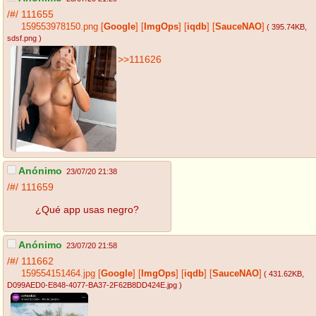
/#/
111655
159553978150.png
[
Google
]
[
ImgOps
]
[
iqdb
]
[
SauceNAO
]
( 395.74KB
,
sdsf.png
)
>>111626
Anónimo
23/07/20 21:38
/#/
111659
¿Qué app usas negro?
Anónimo
23/07/20 21:58
/#/
111662
159554151464.jpg
[
Google
]
[
ImgOps
]
[
iqdb
]
[
SauceNAO
]
( 431.62KB
,
D099AED0-E848-4077-BA37-2F62B8DD424E.jpg
)