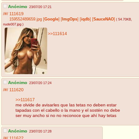
Anónimo
23/07/20 17:21
/#/
111619
159552489659.jpg
[
Google
]
[
ImgOps
]
[
iqdb
]
[
SauceNAO
]
( 54.70KB
,
nude007.jpg
)
>>111614
Anónimo
23/07/20 17:24
/#/
111620
>>111617
me olvide de avisarles que las tetas no deben estar
tapadas con el cabello o la mano y el sostén no debe
ser muy ancho si no no reconoce que ahí hay tetas
Anónimo
23/07/20 17:28
/#/
111622