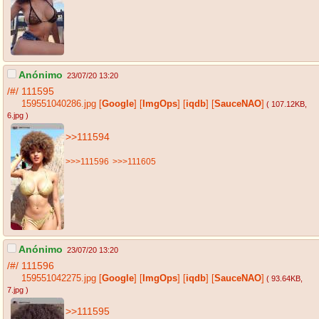
Anónimo
23/07/20 13:20
/#/
111595
159551040286.jpg
[
Google
]
[
ImgOps
]
[
iqdb
]
[
SauceNAO
]
( 107.12KB
,
6.jpg
)
>>111594
>>>111596
>>>111605
Anónimo
23/07/20 13:20
/#/
111596
159551042275.jpg
[
Google
]
[
ImgOps
]
[
iqdb
]
[
SauceNAO
]
( 93.64KB
,
7.jpg
)
>>111595