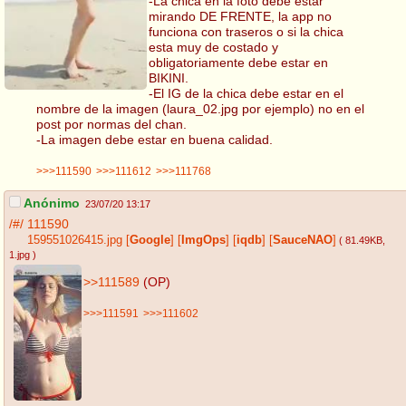
-La chica en la foto debe estar
mirando DE FRENTE, la app no
funciona con traseros o si la chica
esta muy de costado y
obligatoriamente debe estar en
BIKINI.
-El IG de la chica debe estar en el
nombre de la imagen (laura_02.jpg por ejemplo) no en el
post por normas del chan.
-La imagen debe estar en buena calidad.
>>>111590
>>>111612
>>>111768
Anónimo
23/07/20 13:17
/#/
111590
159551026415.jpg
[
Google
]
[
ImgOps
]
[
iqdb
]
[
SauceNAO
]
( 81.49KB
,
1.jpg
)
>>111589
(OP)
>>>111591
>>>111602