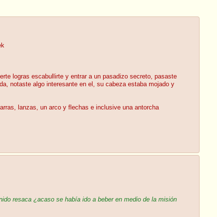
ek
rte logras escabullirte y entrar a un pasadizo secreto, pasaste
a, notaste algo interesante en el, su cabeza estaba mojado y
rras, lanzas, un arco y flechas e inclusive una antorcha
enido resaca ¿acaso se había ido a beber en medio de la misión