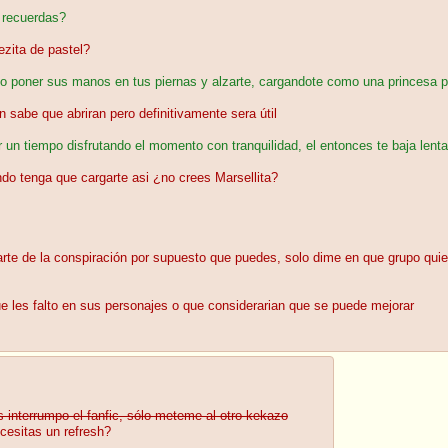
o recuerdas?
zita de pastel?
ego poner sus manos en tus piernas y alzarte, cargandote como una princesa 
 sabe que abriran pero definitivamente sera útil
r un tiempo disfrutando el momento con tranquilidad, el entonces te baja lent
do tenga que cargarte asi ¿no crees Marsellita?
 parte de la conspiración por supuesto que puedes, solo dime en que grupo quie
e les falto en sus personajes o que considerarian que se puede mejorar
s interrumpo el fanfic, sólo meteme al otro kekazo
cesitas un refresh?