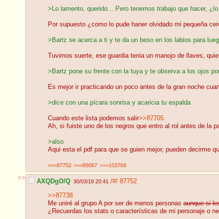
>Lo lamento, querido... Pero tenemos trabajo que hacer, ¿l
Por supuesto ¿como lo pude haner olvidado mi pequeña cere
>Bartz se acerca a ti y te da un beso en los labios para lu
Tuvimos suerte, ese guardia tenia un manojo de llaves, quien
>Bartz pone su frente con la tuya y te observa a los ojos po
Es mejor ir practicando un poco antes de la gran noche cuan
>dice con una pícara sonrisa y acaricia tu espalda
Cuando este lista podemos salir
>>87705
Ah, si fuiste uno de los negros que entro al rol antes de la
>also
Aqui esta el pdf para que se guien mejor, pueden decirme qu
>>>87752
>>>89067
>>>103768
>>
AXQDgO/Q
/#/
87752
30/03/19 20:41
>>87738
Me uniré al grupo A por ser de menos personas
aunque si le
¿Recuerdas los stats o características de mi personaje o ne