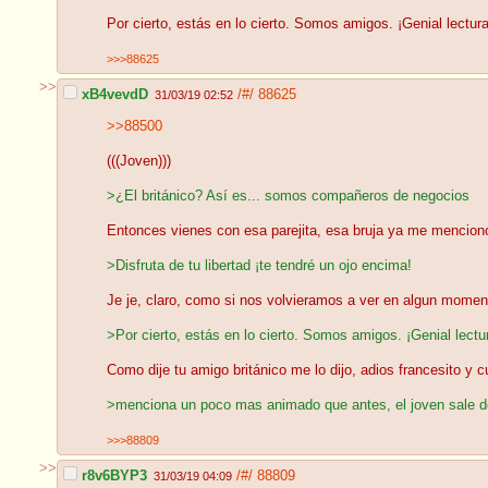
Por cierto, estás en lo cierto. Somos amigos. ¡Genial lectura
>>>88625
>>
xB4vevdD
/#/
88625
31/03/19 02:52
>>88500
(((Joven)))
>¿El británico? Así es... somos compañeros de negocios
Entonces vienes con esa parejita, esa bruja ya me mencionó 
>Disfruta de tu libertad ¡te tendré un ojo encima!
Je je, claro, como si nos volvieramos a ver en algun moment
>Por cierto, estás en lo cierto. Somos amigos. ¡Genial lectu
Como dije tu amigo británico me lo dijo, adios francesito y
>menciona un poco mas animado que antes, el joven sale del
>>>88809
>>
r8v6BYP3
/#/
88809
31/03/19 04:09