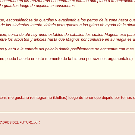
 encerrado en las mazmorras encuentran el camino apropiado a la habitación
de guardias luego de dejarlos inconscientes
osque, escondiéndose de guardias y evadiendo a los perros de la zona hasta q
 de las sirvientas intenta violarla pero gracias a los gritos de ayuda de la s
alacio, cerca de ahí hay unos establos de caballos los cuales Magnus usó para 
len entre los arbustos y arboles hasta que Magnus por confiarse en su magia es
ias y esta a la entrada del palacio donde posiblemente se encuentre con mas 
no puedo hacerlo en este momento de la historia por razones argumentales)
rir, me gustaría reintegrarme (Bellias) luego de tener que dejarlo por temas 
 PADRES DEL FUTUR1.pdf
)