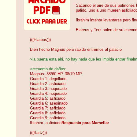
Sacando el aire de sus pulmones h
palido, uno a uno mueren asfixiad
Ibrahim intenta levantarse pero fi
Elareus y Terz salen de su escon
(((Elareus)))
Bien hecho Magnus pero rapido entremos al palacio
>la puerta esta ahi, no hay nada que les impida entrar final
>recuento de daños:
Magnus: 38/60 HP, 38/70 MP
Guardia 1: degollado
Guardia 2: asfixiado
Guardia 3: noqueado
Guardia 4: noqueado
Guardia 5: asfixiado
Guardia 6: asesinado
Guardia 7: asfixiado
Guardia 8: asfixiado
Guardia 9: asfixiado
Ibrahim: asfixiado
Respuesta para Marsella:
(((Bartz)))