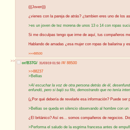
(((Joven)))
¿vienes con la pareja de atrás? ¿tambien eres uno de los a
>es un joven de tez morena de unos 13 o 14 con ropas sucias
Si me disculpas tengo que irme de aquí, tus compañeros me 
Hablando de amadas ¿esa mujer con ropas de bailarina y es
>>>88500
>>
or/B37G/
/#/
88500
31/03/19 01:50
>>88237
>Bellias
>
Al escuchar la voz de otra persona detrás de él, desenfun
enfundó, pero si bajó su filo, demostrando que no tenía inte
(¿Por qué debería de revelarle esa información? Puede ser pe
>Bellias se queda en silencio observando al hombre con un 
¿El británico? Así es... somos compañeros de negocios. Disfr
>Performa el saludo de la esgrima francesa antes de empuñar