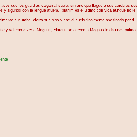
aces que los guardias caigan al suelo, sin aire que llegue a sus cerebros su
os y algunos con la lengua afuera, Ibrahim es el ultimo con vida aunque no l
nalmente sucumbe, cierra sus ojos y cae al suelo finalmente asesinado por ti
dite y voltean a ver a Magnus, Elareus se acerca a Magnus le da unas palma
mente