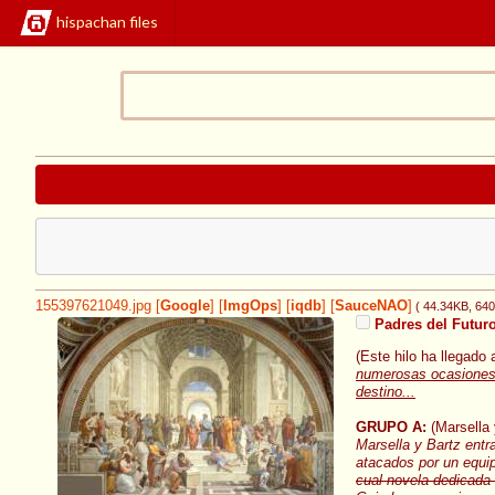
hispachan files
155397621049.jpg
[
Google
]
[
ImgOps
]
[
iqdb
]
[
SauceNAO
]
( 44.34KB
, 64
Padres del Futuro 
(Este hilo ha llegado 
numerosas ocasiones 
destino...
GRUPO A:
(Marsella 
Marsella y Bartz entr
atacados por un equip
cual novela dedicada