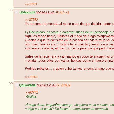
>>>87771
>>
xB4vevdD
/#/
87771
30/03/19 21:01
>>87752
Ya se como te meteria al rol en caso de que decidas estar e
>¿Recuerdas los stats o características de mi personaje o 
Aqui los tengo negro, Bellotas el mago de fuego overpowere
Gracias a que te dormiste en la posada estuviste muy por de
por unas cloacas con mucho olor a mierda y luego a una rec
solo era su cabeza, el único, o unica persona que pudo hab
Sales de la recamara y caminando un poco te encuentras una 
mojada, todos ellos con varias heridas como si fuese empal
Podrias robarles... y quien sabe tal vez encontrar algo buen
>>>87859
>>
QqGekKyz
/#/
87859
30/03/19 21:42
>>87771
>Bellias
>Luego de un larguísimo letargo, despierta en la posada co
o algo por el estilo? Se levantó completamente mareado