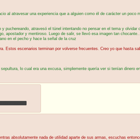
acio al atravesar una experiencia que a alguien como él de carácter un poco m
o y puchereando, atravesó el túnel intentando no pensar en el tema y olvidar
o, apostador y mentiroso. Luego de salir, se llevó esa imagen tan chocante..
ano en el pecho y hace la señal de la cruz
guerra. Estos escenarios terminan por volverse frecuentes. Creo yo que hasta s
 sepultura, lo cual era una excusa, simplemente quería ver si tenían dinero enc
s del verdoso?
uentras absolutamente nada de utilidad aparte de sus armas, escuchas enton