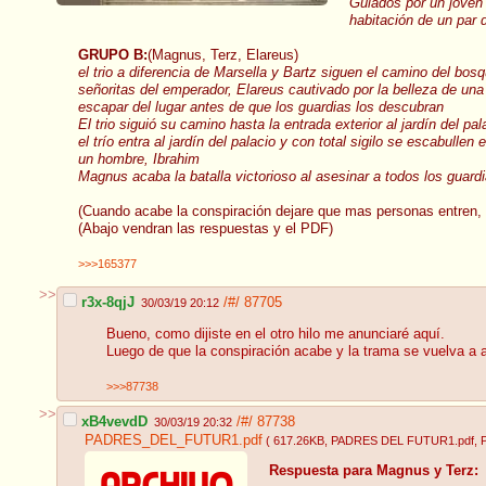
Guiados por un joven
habitación de un par 
GRUPO B:
(Magnus, Terz, Elareus)
el trio a diferencia de Marsella y Bartz siguen el camino del b
señoritas del emperador, Elareus cautivado por la belleza de una
escapar del lugar antes de que los guardias los descubran
El trio siguió su camino hasta la entrada exterior al jardín del p
el trío entra al jardín del palacio y con total sigilo se escabul
un hombre, Ibrahim
Magnus acaba la batalla victorioso al asesinar a todos los guard
(Cuando acabe la conspiración dejare que mas personas entren, 
(Abajo vendran las respuestas y el PDF)
>>>165377
>>
r3x-8qjJ
/#/
87705
30/03/19 20:12
Bueno, como dijiste en el otro hilo me anunciaré aquí.
Luego de que la conspiración acabe y la trama se vuelva a ab
>>>87738
>>
xB4vevdD
/#/
87738
30/03/19 20:32
PADRES_DEL_FUTUR1.pdf
( 617.26KB
, PADRES DEL FUTUR1.pdf
,
Respuesta para Magnus y Terz: