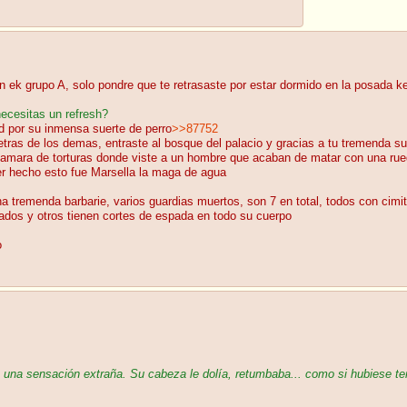
n ek grupo A, solo pondre que te retrasaste por estar dormido en la posada k
necesitas un refresh?
d por su inmensa suerte de perro
>>87752
tras de los demas, entraste al bosque del palacio y gracias a tu tremenda sue
amara de torturas donde viste a un hombre que acaban de matar con una rued
er hecho esto fue Marsella la maga de agua
tremenda barbarie, varios guardias muertos, son 7 en total, todos con cimita
ados y otros tienen cortes de espada en todo su cuerpo
o
n una sensación extraña. Su cabeza le dolía, retumbaba... como si hubiese t