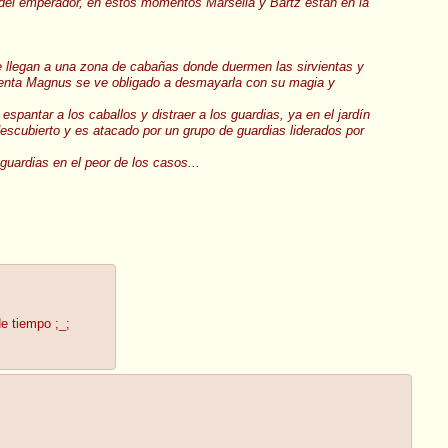
 del emperador, en estos momentos Marsella y Bartz estan en la
ue llegan a una zona de cabañas donde duermen las sirvientas y
irvienta Magnus se ve obligado a desmayarla con su magia y
espantar a los caballos y distraer a los guardias, ya en el jardín
 descubierto y es atacado por un grupo de guardias liderados por
guardias en el peor de los casos...
de tiempo ;_;