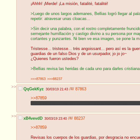
¡Ahhh! ¡Merde! ¡La misión, fatalité, fatalité!
>Luego de unos largos ademanes, Bellias logró llegar al pal
repetir: atravesar unas cloacas...
>Sin decir una palabra, con el rostro completamente fruncid
semejante humillación y castigo divino a su persona por mag
cortantes y punzantes. Ni bien ve esa imagen, se pone la m
Tristesse... tristesse... très angoissant... pero así es la 
guardias de un falso Dios y de un usurpador, jo jo jo~
¿Quienes fueron ustedes?
>Bellias revisa las heridas de cada uno para darles cristiana
>>>87863
>>>88237
>>
QqGekKyz
/#/
87863
30/03/19 21:43
>>87859
Kek ¿por qué mierda el meméfono me pone un espacio ante
>>
xB4vevdD
/#/
88237
30/03/19 23:40
>>87859
Revisas los cuerpos de los guardias, por desgracia no enc