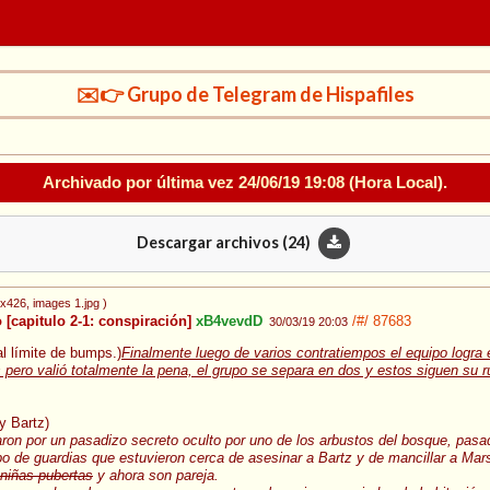
✉️👉 Grupo de Telegram de Hispafiles
Archivado por última vez
24/06/19 19:08
(Hora Local).
Descargar archivos (
24
)
0x426
, images 1.jpg
)
[capitulo 2-1: conspiración]
xB4vevdD
/#/
87683
30/03/19 20:03
al límite de bumps.)
Finalmente luego de varios contratiempos el equipo logra e
pero valió totalmente la pena, el grupo se separa en dos y estos siguen su 
y Bartz)
aron por un pasadizo secreto oculto por uno de los arbustos del bosque, pasa
o de guardias que estuvieron cerca de asesinar a Bartz y de mancillar a Mar
 niñas pubertas
y ahora son pareja.