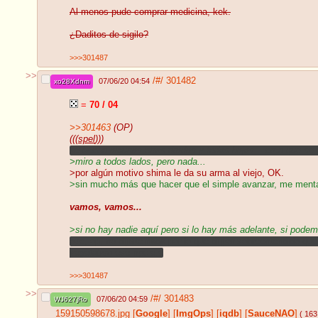
Al menos pude comprar medicina, kek.
¿Daditos de sigilo?
>>>301487
>>
/#/
301482
07/06/20 04:54
xo28Xdnm
=
70 / 04
>>301463
(OP)
(((
spel
)))
he hecho algunas otras tiradas y todas bajas... creo que s
>miro a todos lados, pero nada...
>por algún motivo shima le da su arma al viejo, OK.
>sin mucho más que hacer que el simple avanzar, me mental
vamos, vamos...
>
si no hay nadie aquí pero si lo hay más adelante, si pode
oye, op, no dijiste nada por lo que di por sobreentendido q
vegetativo ese npc e.e
>>>301487
>>
/#/
301483
07/06/20 04:59
WJ627jRo
159150598678.jpg
[
Google
]
[
ImgOps
]
[
iqdb
]
[
SauceNAO
]
( 163