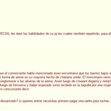
CIAL les daré las habilidades de su pj las cuales también repartirán, para al 
que el comerciante habla mencionado asen encontraría que los barrios bajos 
de en forma de arena en su mayoría hecho de chatarra unida. El mercenario ver
nglomerar a las afueras de la arena. Asen luego de cmaianr llegaría y notarí
 luego de formarse y haber esperado sería recibido en la taquilla por una muj
evo concursante decir
desarmado? si quieres entrar necesitas primero pagar una tarifa para luchar.