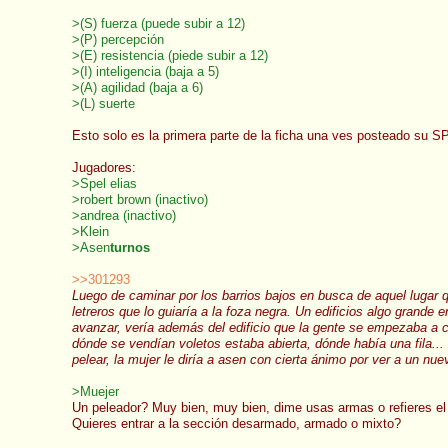
>(S) fuerza (puede subir a 12)
>(P) percepción
>(E) resistencia (piede subir a 12)
>(I) inteligencia (baja a 5)
>(A) agilidad (baja a 6)
>(L) suerte
Esto solo es la primera parte de la ficha una ves posteado su SPE
Jugadores:
>Spel elias
>robert brown (inactivo)
>andrea (inactivo)
>Klein
>Asen
turnos
>>301293
Luego de caminar por los barrios bajos en busca de aquel lugar 
letreros que lo guiaría a la foza negra. Un edificios algo gran
avanzar, vería además del edificio que la gente se empezaba a co
dónde se vendían voletos estaba abierta, dónde había una fila...
pelear, la mujer le diría a asen con cierta ánimo por ver a un nu
>Muejer
Un peleador? Muy bien, muy bien, dime usas armas o refieres el 
Quieres entrar a la sección desarmado, armado o mixto?