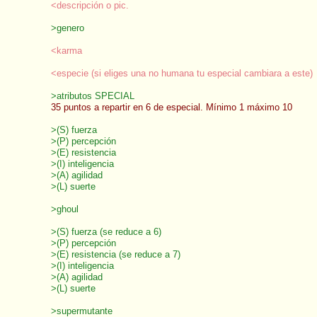
<descripción o pic.
>genero
<karma
<especie (si eliges una no humana tu especial cambiara a este)
>atributos SPECIAL
35 puntos a repartir en 6 de especial. Mínimo 1 máximo 10
>(S) fuerza
>(P) percepción
>(E) resistencia
>(I) inteligencia
>(A) agilidad
>(L) suerte
>ghoul
>(S) fuerza (se reduce a 6)
>(P) percepción
>(E) resistencia (se reduce a 7)
>(I) inteligencia
>(A) agilidad
>(L) suerte
>supermutante