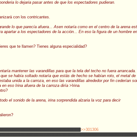
sponderia lo dejaria pasar antes de que los espectadores pudieran.
nizará con los contricantes.
grande lo que parecía afuera... Asen notaría como en el centro de la arena 
apartar a los espectadores de la acción... En eso la figura de un hombre en 
eres que te llamen? Tienes alguna especialidad?
ntaría mantener las varandillas para que la tela del techo no fuera arrancada.
illa que se había soltado notaría que estás de hecho se habían roto, el metal d
estaba unida a la carroza, en eso las varandillas alrededor por fin cederían sol
 en eso Irina afuera de la carroza diría
>Irina
ntro?
todo el sonido de la arena, irina sorprendida alzaria la voz para decir
alieron?
da,
o bueno las mierdas que se me ocurra,kek
>>301306
ue si intentas salir de la cárcel a solo tiros... Probablemente alguien muera
a