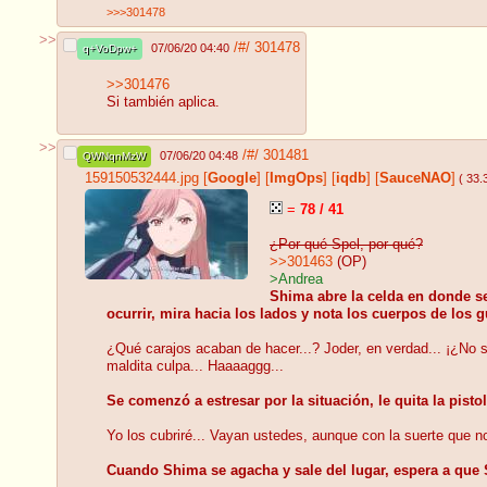
>>>301478
>>
/#/
301478
07/06/20 04:40
q+VoDpw+
>>301476
Si también aplica.
>>
/#/
301481
07/06/20 04:48
QWNqnMzW
159150532444.jpg
[
Google
]
[
ImgOps
]
[
iqdb
]
[
SauceNAO
]
( 33.
=
78 / 41
¿Por qué Spel, por qué?
>>301463
(OP)
>Andrea
Shima abre la celda en donde s
ocurrir, mira hacia los lados y nota los cuerpos de los g
¿Qué carajos acaban de hacer...? Joder, en verdad... ¡¿No se
maldita culpa... Haaaaggg...
Se comenzó a estresar por la situación, le quita la pist
Yo los cubriré... Vayan ustedes, aunque con la suerte que n
Cuando Shima se agacha y sale del lugar, espera a que S