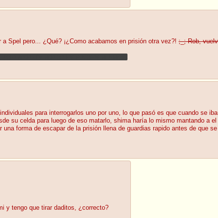
 a Spel pero... ¿Qué? ¡¿Como acabamos en prisión otra vez?!
;_; Rob, vuelv
le, pero ando ubicado en los sucesos actuales.
ividuales para interrogarlos uno por uno, lo que pasó es que cuando se iban a
esde su celda para luego de eso matarlo, shima haría lo mismo mantando a el
r una forma de escapar de la prisión llena de guardias rapido antes de que s
i y tengo que tirar daditos, ¿correcto?