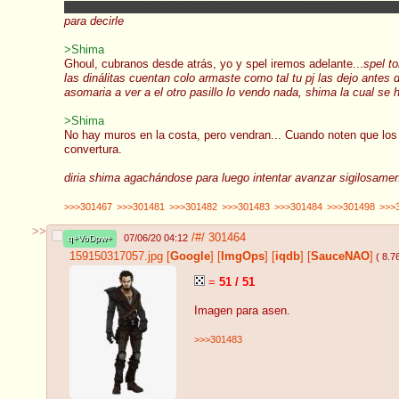
si sigues con esa mememagia tal ves incluso salgas de la prisió
para decirle
>Shima
Ghoul, cubranos desde atrás, yo y spel iremos adelante...
spel t
las dinálitas cuentan colo armaste como tal tu pj las dejo antes de
asomaria a ver a el otro pasillo lo vendo nada, shima la cual se 
>Shima
No hay muros en la costa, pero vendran... Cuando noten que lo
convertura.
diria shima agachándose para luego intentar avanzar sigilosament
>>>301467
>>>301481
>>>301482
>>>301483
>>>301484
>>>301498
>>>
>>
/#/
301464
07/06/20 04:12
q+VoDpw+
159150317057.jpg
[
Google
]
[
ImgOps
]
[
iqdb
]
[
SauceNAO
]
( 8.7
=
51 / 51
Imagen para asen.
>>>301483