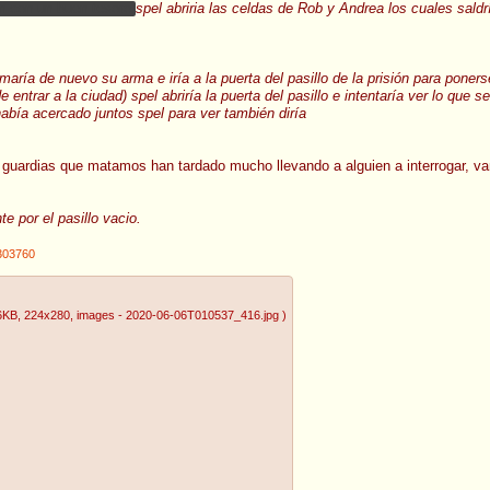
n con un buen tesoro.
spel abriria las celdas de Rob y Andrea los cuales saldrí
omaría de nuevo su arma e iría a la puerta del pasillo de la prisión para pone
 entrar a la ciudad) spel abriría la puerta del pasillo e intentaría ver lo que s
había acercado juntos spel para ver también diría
s guardias que matamos han tardado mucho llevando a alguien a interrogar, 
e por el pasillo vacio.
303760
6KB
, 224x280
, images - 2020-06-06T010537_416.jpg
)