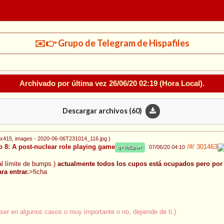
✉️👉 Grupo de Telegram de Hispafiles
Archivado por última vez
26/06/20 02:19
(Hora Local).
Descargar archivos (
60
)
9x415
, images - 2020-06-06T231014_116.jpg
)
8: A post-nuclear role playing game
/#/
301463
07/06/20 04:10
q+VoDpw+
 al límite de bumps.)
actualmente todos los cupos está ocupados pero por s
ra entrar.
>ficha
 ser en algunos casos o muy importante o no, depende de ti.)