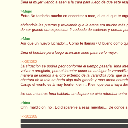
Diria la mujer viendo a asen a la cara para luego de que este re
>Mujer
Entra No tardarás mucho en encontrar a mac, el es el que te orga
abriendole las puertas y revelando que la arena era mucho más 
de ser grande era espaciosa. Y rodeada de cadenas y cercas para 
>Mac
Así que un nuevo luchador... Cómo te llamas? O bueno como qui
Diria el hombre para luego acercase asen para verlo mejor.
>>301302
La situacion se podría peor conforme el tiempo pasaría, Irina inte
volver a arreglarlo, pero al intentar poner en su lugar la varand
manera de unirnos a el otro extremo de la varandilla rota, que si 
abertura de la tela se haría algo más grande y mas arena entraría
Carajo el viento está muy fuerte, klein... Klein que pasa haya de
En eso mientras Irina hablaría un disparo se oiria retumbar entre 
>Irina
Ohh, maldición, hol, Ed disparenle a esas mierdas... De dónde s
>>301305
Ese es el punto negro, sobrevivir a las mierdas que el yermo te 
negro, ya has sobrevivido lo suficiente así que ya has de saber q