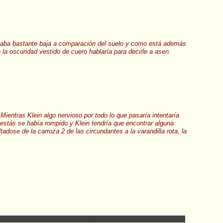
estaba bastante baja a comparación del suelo y como está además
la oscuridad vestido de cuero hablaría para decirle a asen.
 Mientras Klein algo nervioso por todo lo que pasaría intentaría
e estás se había rompido y Klein tendría que encontrar alguna
tadose de la carroza 2 de las circundantes a la varandilla rota, la
l igual que Oliver en el escape del anterior prisión.
aunque bueno