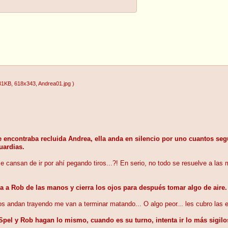
31KB
, 618x343
, Andrea01.jpg
)
e encontraba recluida Andrea, ella anda en silencio por uno cuantos se
uardias.
 cansan de ir por ahí pegando tiros...?! En serio, no todo se resuelve a las 
ola a Rob de las manos y cierra los ojos para después tomar algo de aire.
os andan trayendo me van a terminar matando... O algo peor... les cubro las
pel y Rob hagan lo mismo, cuando es su turno, intenta ir lo más sigilos