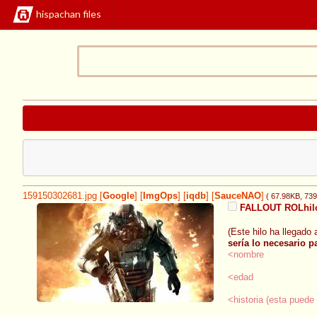
hispachan files
159150302681.jpg
[
Google
]
[
ImgOps
]
[
iqdb
]
[
SauceNAO
]
( 67.98KB
, 73
FALLOUT ROLhilo 
(Este hilo ha llegado
sería lo necesario pa
<nombre
<edad
<historia (esta puede