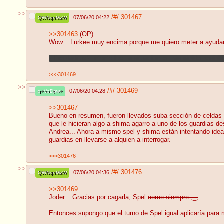
>>
/#/
301467
07/06/20 04:22
QWNqnMzW
>>301463
(OP)
Wow... Lurkee muy encima porque me quiero meter a ayudar
¿Tiro daditos? Intente leer la situación lo más rápido posib
>>>301469
>>
/#/
301469
07/06/20 04:28
q+VoDpw+
>>301467
Bueno en resumen, fueron llevados suba sección de celdas ind
que le hicieran algo a shima agarro a uno de los guardias d
Andrea... Ahora a mismo spel y shima están intentando idea
guardias en llevarse a alquien a interrogar.
>>>301476
>>
/#/
301476
07/06/20 04:36
QWNqnMzW
>>301469
Joder... Gracias por cagarla, Spel
como siempre ;_;
Entonces supongo que el turno de Spel igual aplicaría para m