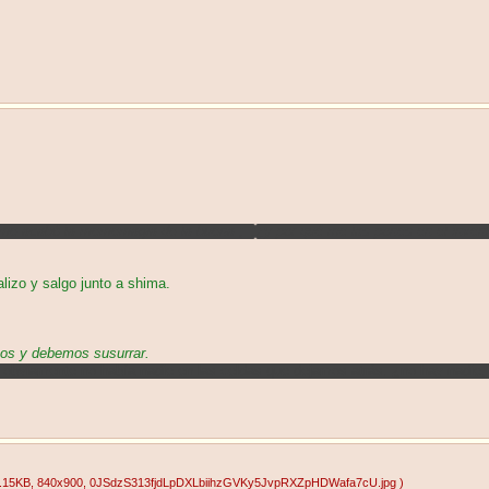
e me acabó la mememagia de la buena ;_;
¿y por qué me las pones en el invent
izo y salgo junto a shima.
mos y debemos susurrar.
ue obviamente no había nadie en las celdas que dejamos atrás. ¿no hay nadie
.15KB
, 840x900
, 0JSdzS313fjdLpDXLbiihzGVKy5JvpRXZpHDWafa7cU.jpg
)