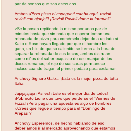
par de sonsos que son estos dos.
Ambos:
¡Pizza pizza el espagueti estaba aquí, ravioli
ravioli con ajonjolí! ¡Ravioli Ravioli dame la formuoli!
>Se la pasan repitiendo lo mismo por unos par de
minutos hasta que sin nada que esperar toman una
rebanada de pizza para comérsela dejando a un lado si
Kaito o Rose hayan llegado por que el hambre les
gana, un hilo de queso calientito se forma a la hora de
separar la rebanada de sus bocas, ambos disfrutan
como niños del sabor exquisito de ese manjar de los
dioses romanos, el rojo de sus caras permanece
incluso cuando tragan el primer pedazo para exclamar.
Anchovy:Signore Galo....¡Esta es la mejor pizza de tutta
Italia!
Jajajajajaja ¡Asi es! ¡Este es el mejor día de todos!
¡Pobrecito Lione que tuvo que perderse el "Viernes de
Pizza! ¡Pero pagar una apuesta es algo de hombres!
¿Crees que llegue a tiempo para el "Domingo de
Arepas"?
Anchovy:Esperemos, de hecho hablando de eso
deberíamos ir al mercado aprovechando que estamos