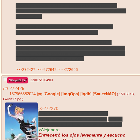
C-Comencemos por Loki, que ya quiero verlo u,w,u
puedes decir que la máscara habla por su mente con él
por cercanía.
KeK, bueno, entonces hay que sacar el Voka que
guarda Xander >:3 para su cumpleaños...
Por cierto, el Biometal de Rex sería el modelo S,
"Infinity Silver" y creo que le queda bien... Digamos que
no tenía las alas, pero que con sus Nanites se las puso
y lo mejoró... Luego pongo la pic...
>>>272427
>>>272642
>>>272696
22/01/20 04:03
N9wpbMXW
/#/
272425
157966582024.jpg
[
Google
]
[
ImgOps
]
[
iqdb
]
[
SauceNAO
]
( 150.66KB
,
Gwen17.jpg
)
>>272270
Transilvania no tiene nada que ver,
obviamente me refería a
la capital
.
¿Lo de
la dracu-sañal a lo Batman es cierto? KEK
>Alejandra
Entrecerró los ojos levemente y escucho