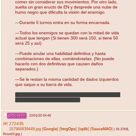
comer sin considerar sus movimientos. Por otro lado,
suelta un gran eructo de EN y desprede una nube de
humo negro que dificulta la visión del enemigo.
—Durante 5 turnos entra en su forma encarnada.
—Todos los enemigos se quedan con la mitad de vida
actual que tengan (Si tienen 300 será 150, si tiene 50
será 25 y así)
—Puede anular una habilidad definitiva y hasta
combinaciones de ellas, comiéndoselas. (No puede
hacerlo con dos definitivas que causen daños
separados.)
—Se le restan la misma cantidad de dados izquierdos
que saque a su barra de vida.
Creo que a llegó el momento de tener una fase batalla
y una purga decente en el rol >:^)
22/01/20 04:46
QRVLAbYR
/#/
272435
157966839449.jpg
[
Google
]
[
ImgOps
]
[
iqdb
]
[
SauceNAO
]
( 33.37KB
,
Rose03.jpg
)