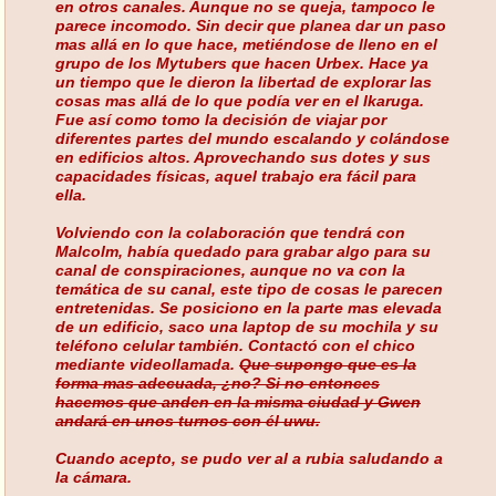
en otros canales. Aunque no se queja, tampoco le
parece incomodo. Sin decir que planea dar un paso
mas allá en lo que hace, metiéndose de lleno en el
grupo de los Mytubers que hacen Urbex. Hace ya
un tiempo que le dieron la libertad de explorar las
cosas mas allá de lo que podía ver en el Ikaruga.
Fue así como tomo la decisión de viajar por
diferentes partes del mundo escalando y colándose
en edificios altos. Aprovechando sus dotes y sus
capacidades físicas, aquel trabajo era fácil para
ella.
Volviendo con la colaboración que tendrá con
Malcolm, había quedado para grabar algo para su
canal de conspiraciones, aunque no va con la
temática de su canal, este tipo de cosas le parecen
entretenidas. Se posiciono en la parte mas elevada
de un edificio, saco una laptop de su mochila y su
teléfono celular también. Contactó con el chico
mediante videollamada.
Que supongo que es la
forma mas adecuada, ¿no? Si no entonces
hacemos que anden en la misma ciudad y Gwen
andará en unos turnos con él uwu.
Cuando acepto, se pudo ver al a rubia saludando a
la cámara.