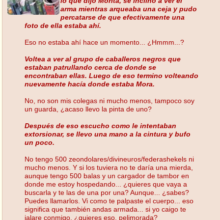
lo que dijo Morita, se inclino a ver el
arma mientras arqueaba una ceja y pudo
percatarse de que efectivamente una
foto de ella estaba ahí.
Eso no estaba ahí hace un momento... ¿Hmmm...?
Voltea a ver al grupo de caballeros negros que
estaban patrullando cerca de donde se
encontraban ellas. Luego de eso termino volteando
nuevamente hacía donde estaba Mora.
No, no son mis colegas ni mucho menos, tampoco soy
un guarda, ¿acaso llevo la pinta de uno?
Después de eso escucho como le intentaban
extorsionar, se llevo una mano a la cintura y bufo
un poco.
No tengo 500 zeondolares/divineuros/federashekels ni
mucho menos. Y si los tuviera no te daría una mierda,
aunque tengo 500 balas y un cargador de tambor en
donde me estoy hospedando... ¿quieres que vaya a
buscarla y te las de una por una? Aunque... ¿sabes?
Puedes llamarlos. Vi como te palpaste el cuerpo... eso
significa que también andas armada... si yo caigo te
jalare conmigo, ¿quieres eso, pelimorada?