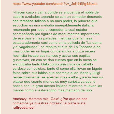
https://www.youtube.com/watch?v=_JoK9lifSg4&t=4s
>Hacen caso y van a donde se encuentra el noble de
cabello azulados topando se con un comedor decorado
con temática italiana a no mas poder, lo primero que
escuchan es una melodía innegablemente italiana
resonando por todo el comedor la cual estaba
acompañada por figuras de monumentos importantes
de ese país en las paredes mientras que la mesa
estaba adornada casi como en la película de "La dama
y el vagabundo", se respira el aire de La Toscana a no
mas poder en un lugar donde el olor a pizza recién
hechicita invade sus narices y activa sus papilas
gustativas, en eso se dan cuenta que en la mesa se
encontraba tanto Galo como una chica de cabello
verdoso con coletas, tanto él como ella llevan un bigote
falso sobre sus labios que asemeja al de Mario y Luigi
respectivamente, se acercan mas a ellos y escuchan su
platica que cuanto menos es muy curiosa ya que lo
hacen con un gran acento italiano mientras mueven las
manos como el estereotipo mas marcado de uno.
Anchovy: Mamma mia, Galo! ¿Por que no nos
comemos ya nuestras pizzas? La pizza si sta
raffreddando!