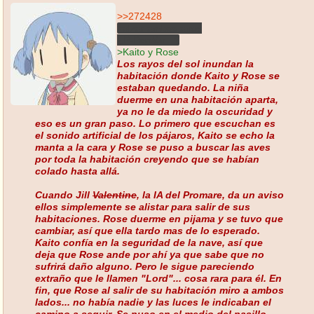
>>272428
>alzar ambas anos
¿P-Perdón...?
>Kaito y Rose
Los rayos del sol inundan la
habitación donde Kaito y Rose se
estaban quedando. La niña
duerme en una habitación aparta,
ya no le da miedo la oscuridad y
eso es un gran paso. Lo primero que escuchan es
el sonido artificial de los pájaros, Kaito se echo la
manta a la cara y Rose se puso a buscar las aves
por toda la habitación creyendo que se habían
colado hasta allá.
Cuando Jill
Valentine
, la IA del Promare, da un aviso
ellos simplemente se alistar para salir de sus
habitaciones. Rose duerme en pijama y se tuvo que
cambiar, así que ella tardo mas de lo esperado.
Kaito confía en la seguridad de la nave, así que
deja que Rose ande por ahí ya que sabe que no
sufrirá daño alguno. Pero le sigue pareciendo
extraño que le llamen "Lord"... cosa rara para él. En
fin, que Rose al salir de su habitación miro a ambos
lados... no había nadie y las luces le indicaban el
camino a seguir. Se puso en el medio del pasillo...