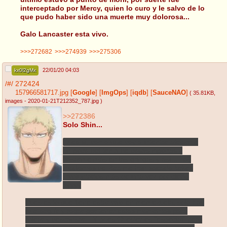
interceptado por Mercy, quien lo curo y le salvo de lo
que pudo haber sido una muerte muy dolorosa...
Galo Lancaster esta vivo.
>>>272682
>>>274939
>>>275306
22/01/20 04:03
kx0l2gMx
/#/
272424
157966581717.jpg
[
Google
]
[
ImgOps
]
[
iqdb
]
[
SauceNAO
]
( 35.81KB
,
images - 2020-01-21T212352_787.jpg
)
>>272386
Solo Shin...
Pues sí, como que voy a intentar alejarme
un poco del tema de cosas niponas y
basarme más en las gringas y así... Los
modismos de Rex me han sacado kekes
involuntarios más de una vez por cierto
ayyyy
Pues es lo que tiene estar vivo en memezuela, solo hay
que seguir y rogar ppr tener estos momentos para
rolear y descansar... Y pues Chester es "especial" pero