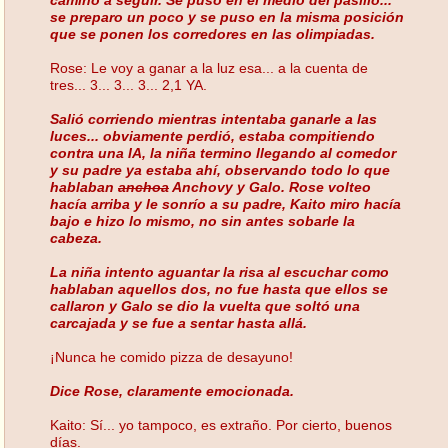
se preparo un poco y se puso en la misma posición
que se ponen los corredores en las olimpiadas.
Rose: Le voy a ganar a la luz esa... a la cuenta de
tres... 3... 3... 3... 2,1 YA.
Salió corriendo mientras intentaba ganarle a las
luces... obviamente perdió, estaba compitiendo
contra una IA, la niña termino llegando al comedor
y su padre ya estaba ahí, observando todo lo que
hablaban
anchoa
Anchovy y Galo. Rose volteo
hacía arriba y le sonrío a su padre, Kaito miro hacía
bajo e hizo lo mismo, no sin antes sobarle la
cabeza.
La niña intento aguantar la risa al escuchar como
hablaban aquellos dos, no fue hasta que ellos se
callaron y Galo se dio la vuelta que soltó una
carcajada y se fue a sentar hasta allá.
¡Nunca he comido pizza de desayuno!
Dice Rose, claramente emocionada.
Kaito: Sí... yo tampoco, es extraño. Por cierto, buenos
días.