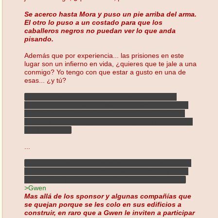
Se acerco hasta Mora y puso un pie arriba del arma.
El otro lo puso a un costado para que los
caballeros negros no puedan ver lo que anda
pisando.
Además que por experiencia... las prisiones en este
lugar son un infierno en vida, ¿quieres que te jale a una
conmigo? Yo tengo con que estar a gusto en una de
esas... ¿y tú?
Shi Tsu tiene una división con los M.S.F ya que el
contrato que hicieron con Misa sigue vigente hasta el
final de la T1. También podrían estar patrullando los
Gurren y PK por ahí, pero no han querido darles uso a
sus NPC'S kek.
...
Aunque se que el mono este es un gorrito de aluminio
no puedo evitar sentir interés por tipos de programas
así, mas por entretenimiento que por otra cosa, kek.
>Gwen
Mas allá de los sponsor y algunas compañías que
se quejan porque se les colo en sus edificios a
construir, en raro que a Gwen le inviten a participar