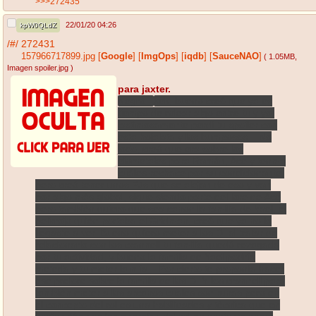
>>>272435
22/01/20 04:26
kpW0QLdZ
/#/
272431
157966717899.jpg
[
Google
]
[
ImgOps
]
[
iqdb
]
[
SauceNAO
]
( 1.05MB
,
Imagen spoiler.jpg
)
para jaxter.
Negro...
kek, bueno creó que ya es
tiempo de rolear algo entre tu y yo,
lastimosamente perdí tu spoiler con
esta hojalata y los bumposos... No
jodo, creó que era sobre los
biometales para Ramón, Ace y tenma
cuáles rechace por su condicionante,
pero creó tener unos PJs que se alejan de eso y van
por algo más global, sigue siendo parte del lore de Ace
pero también quiero que sea canon la familia de Yael, el
pelirrojo quién portaba el Gridman, creó que ya no lo
llegaste a ver. Bueno quiero meter a los D. al tratar de
relacionarlo con los crannell tu familia quedó rezagada
por tu actividad, y bueno la familia de Yael podría
meterla y tu meter la mía... Por cierto te proponía hacer
ese prelore sobre la familia de los D. Y los crannell para
también meter a los arcanos cuales son runas pero en
el concepto del rol es una habilidades y técnica que en