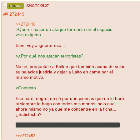
22/01/20 05:27
kx0l2gMx
/#/
272449
>>272446
>Querer hacer un ataque terrorista en el espacio
>sin oxígeno
Bien, voy a ignorar eso...
>¿Por qué nos atacan terroristas?
No sé, pregúntale a Kallen que también acaba de volar
su palacios justicia y dejar a Laito en cama por el
mismo motivo.
>Contexto
Eso haré, negro, no sé por qué piensas que no lo haré
si siempre lo hago con todos mis monos, solo que
ahora mismo no ya que me concentré en la ficha...
¿Satisfecho?
Acabas de darme mucho asco, y eso es muy díficil...
>>>272453