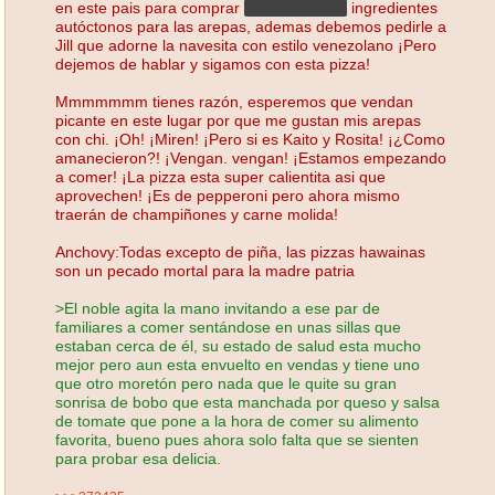
en este pais para comprar
un cerdito uwu
ingredientes
autóctonos para las arepas, ademas debemos pedirle a
Jill que adorne la navesita con estilo venezolano ¡Pero
dejemos de hablar y sigamos con esta pizza!
Mmmmmmm tienes razón, esperemos que vendan
picante en este lugar por que me gustan mis arepas
con chi. ¡Oh! ¡Miren! ¡Pero si es Kaito y Rosita! ¡¿Como
amanecieron?! ¡Vengan. vengan! ¡Estamos empezando
a comer! ¡La pizza esta super calientita asi que
aprovechen! ¡Es de pepperoni pero ahora mismo
traerán de champiñones y carne molida!
Anchovy:Todas excepto de piña, las pizzas hawainas
son un pecado mortal para la madre patria
>El noble agita la mano invitando a ese par de
familiares a comer sentándose en unas sillas que
estaban cerca de él, su estado de salud esta mucho
mejor pero aun esta envuelto en vendas y tiene uno
que otro moretón pero nada que le quite su gran
sonrisa de bobo que esta manchada por queso y salsa
de tomate que pone a la hora de comer su alimento
favorita, bueno pues ahora solo falta que se sienten
para probar esa delicia.