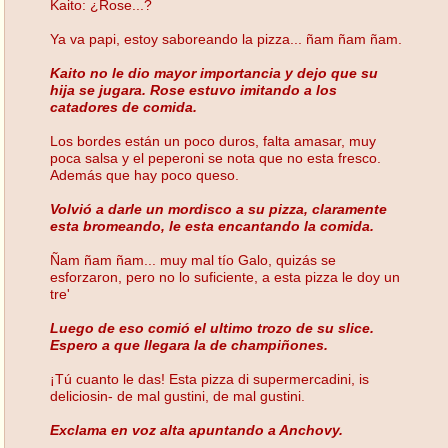
Kaito: ¿Rose...?
Ya va papi, estoy saboreando la pizza... ñam ñam ñam.
Kaito no le dio mayor importancia y dejo que su
hija se jugara. Rose estuvo imitando a los
catadores de comida.
Los bordes están un poco duros, falta amasar, muy
poca salsa y el peperoni se nota que no esta fresco.
Además que hay poco queso.
Volvió a darle un mordisco a su pizza, claramente
esta bromeando, le esta encantando la comida.
Ñam ñam ñam... muy mal tío Galo, quizás se
esforzaron, pero no lo suficiente, a esta pizza le doy un
tre'
Luego de eso comió el ultimo trozo de su slice.
Espero a que llegara la de champiñones.
¡Tú cuanto le das! Esta pizza di supermercadini, is
deliciosin- de mal gustini, de mal gustini.
Exclama en voz alta apuntando a Anchovy.