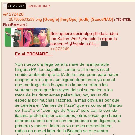
22/01/20 04:07
Ogk1mYK4
/#/
272428
157966603239.png
[
Google
]
[
ImgOps
]
[
iqdb
]
[
SauceNAO
]
( 750.67KB
,
PizzaParty.png
)
Solo quiero decir algo ¡El de la idea
fue Kallen, Ash! ¡Yo solo le sigue la
corriente! ¡Pegale a él! ;_;
kek
>>272249
En el PROMARE....
>Un nuevo día llega para la nave de la imparable
Brigada PK, los pajarillos cantan o al menos es el
sonido ambiente que la IA de la nave pone para hacer
despertar a los que aun siguen durmiendo ya que al
que madruga dios lo ayuda a la par se abren las
ventanas para que los rayos del sol se cuelen a los
rotos de los durmientes peliazules, hoy es un día
especial por muchas razones, la mas obvia es por que
se celebra el "Viernes de Pizza" que es como el "Martes
de Taco" o el "Domingo de Arepa" pero con la comida
italiana preferida por casi todos, otras cosas que hacen
diferente a este día no son tan buenas que digamos, la
primera y menos dolorosa ya que es momentánea
radica en que el líder de la Brigada se encuentra