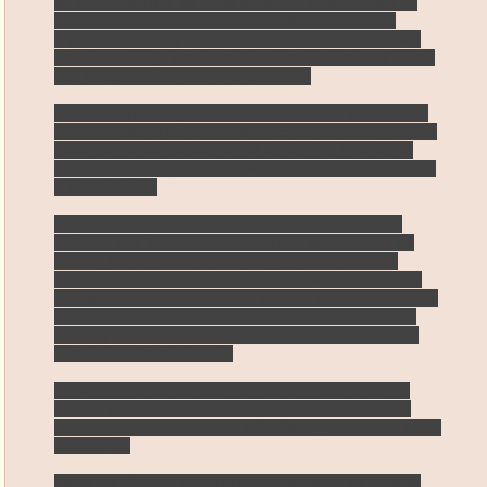
en el mal sentido, se mete en todo y quiere hacer de
todo con todos, obviamente se olvidaría de cosas
importantes más y más, por cierto, hablando de esos
personajes, ¿Quieres que Woru sea un Crannell? Creo
que encajaría bien con mis albinos :3
Me alegra que te guste el NEN, realmente es como mi
hijo, ¿Y quieres saber que lo hace tan especial? es que
es lo que define todo en el rol, el aura, el NEN, es la
propia mememagia... ¡BOOM! PERO NO SE LO DIGAS
A NADE AÚN...
Pues creo que fue porque se basó en una energía
malvada que lo consume todo y que se inspiraba en
dioses, llamó mucho la atención, y hasta nosotros
hicimos algo para relacionarlas... Te diré la verdad, al
principio quería hacer al NEN inmune a la ET pero es lo
que tooooooodos pensaron, por lo que me supo mal
copiar y pegar, así evolucionó al concepto de "duelo"
interno que tiene ahora :3
Sí bien, la familia de Bell me "agrada" siento que se
sale un poco del concepto de ET que es consumirlo
todo, no sé, se me hace anticlimático y por eso no quise
hacerlo yo.
Lo de los Simbiontes ya lo había pensado en meterlo