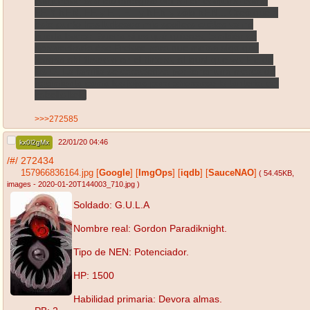
conjunción son las energías del rol en conjunto como
EE Y NEN, EE y ET, ET y NEN y sólo NEN... Creó que a
este punto has lurkeado mis spoilers cuáles ya no
puedo borrar. Bueno si es qué quieres, también se
aprovecharía ése Prelore para que metas algo que
tengas ahí tirado o en el tintero, al igual que yo. Pic de
los D. La familia se caracteriza por tener una marca de
nacimiento
como los jojos
para ahorrarse la tontería del
cabello kek.
>>>272585
22/01/20 04:46
kx0l2gMx
/#/
272434
157966836164.jpg
[
Google
]
[
ImgOps
]
[
iqdb
]
[
SauceNAO
]
( 54.45KB
,
images - 2020-01-20T144003_710.jpg
)
Soldado: G.U.L.A
Nombre real: Gordon Paradiknight.
Tipo de NEN: Potenciador.
HP: 1500
Habilidad primaria: Devora almas.