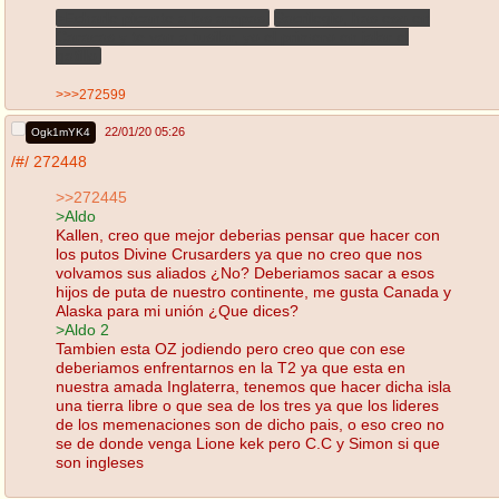
>Echarle picante a las arepas.
Sacrilegio, has eso en
Caracas y te van a fusilar, yo el primero en jalar el
gatillo.
>>>272599
22/01/20 05:26
Ogk1mYK4
/#/
272448
>>272445
>Aldo
Kallen, creo que mejor deberias pensar que hacer con
los putos Divine Crusarders ya que no creo que nos
volvamos sus aliados ¿No? Deberiamos sacar a esos
hijos de puta de nuestro continente, me gusta Canada y
Alaska para mi unión ¿Que dices?
>Aldo 2
Tambien esta OZ jodiendo pero creo que con ese
deberiamos enfrentarnos en la T2 ya que esta en
nuestra amada Inglaterra, tenemos que hacer dicha isla
una tierra libre o que sea de los tres ya que los lideres
de los memenaciones son de dicho pais, o eso creo no
se de donde venga Lione kek pero C.C y Simon si que
son ingleses