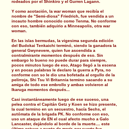
rodeados por el Shinkiro y el Gurren Lagann.
Y como acotación, la war woman que recibía el
nombre de "Semi-diosa" Friedrich, fue vendida a un
incauto hombre conocido como Tenma. No conforme
con eso, también adquirio a Minneapolis, otra war
woman.
En las islas bermudas, la vigesima segunda edición
del Budokai Tenkaichi terminó, siendo la ganadora la
general Gwynevere, quien fue ascendida a
contralmirante momentos después de eso. Sin
embargo lo bueno no puede durar para siempre,
pocos minutos luego de eso, Atago llegó a la escena
y en pocas palabras le declaro la guerra a Pyra, no
conforme con so le dio una bofetada al orgullo de la
pelirroja, Shi Tsu Vi Britannia termino sacando a su
amiga de todo ese embrollo y ambas volvieron al
Ikaruga momentos después...
Casi instantáneamente luego de ese suceso, una
pelea contra el Capitán Getz y Koen se hizo presente,
la cual termino en un secuestro, hacía Sechs, el
autómata de la brigada PK. No conforme con eso,
uso un ataque de EN el cual afecto mucho a Galo
Lancaster, dejándolo al borde de la muerte.... este
último estuvo a punto de morir, por suerte fue