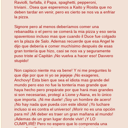
Raviolli, farfalla, il Papa, spaghetti, pepperoni,
triviani...Osea que esperemos a Kaito y Rosita que no
deben tardar en venir, pero es cierto se nos va a enfriar
la pizza.
Signore pero al menos deberíamos comer una
rebanadita o el perro se comerá la mia pizza y eso seria
spaventoso incluso mas que cuando il Duce fue colgado
en la plaza de Salo. Ademas recuerde que esa Angel le
dijo que debería e comer muchísimo después de esas
gran tontería que hizo, casi se nos va y seguramente
puso triste al Capitán ¡No vuelva a hacer eso! Davvero
stupido!
Non capisco niente ma va bene! Y ni me preguntes lo
que dije por que ni yo se jejejeje ¡No exageres,
Anchovy! Esta bien que sea el idiota mas grande del
mundo pero eso no fue la tontería mas grande que
haya hecho pero prepárate por que hará mas grandes
si son necesarias, protegí a Lione y Aiana, es lo único
que importa. ¡Ni me duele! ¡Soy un hombre de acero!
¡No hay nada que pueda con este idiota! ¡Yo luchare
incluso si es contra el universo! ¡Morir no es una opción
para mi! ¡Mi deber es traer un gran mañana al mundo!
¡Ademas de un gran lugar donde vivir! ¡Y LO
CUMPLIRÉ! Pero no espero que lo comprenda una