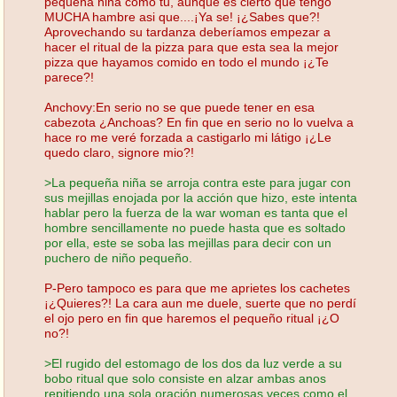
pequeña niña como tu, aunque es cierto que tengo
MUCHA hambre asi que....¡Ya se! ¡¿Sabes que?!
Aprovechando su tardanza deberíamos empezar a
hacer el ritual de la pizza para que esta sea la mejor
pizza que hayamos comido en todo el mundo ¡¿Te
parece?!
Anchovy:En serio no se que puede tener en esa
cabezota ¿Anchoas? En fin que en serio no lo vuelva a
hace ro me veré forzada a castigarlo mi látigo ¡¿Le
quedo claro, signore mio?!
>La pequeña niña se arroja contra este para jugar con
sus mejillas enojada por la acción que hizo, este intenta
hablar pero la fuerza de la war woman es tanta que el
hombre sencillamente no puede hasta que es soltado
por ella, este se soba las mejillas para decir con un
puchero de niño pequeño.
P-Pero tampoco es para que me aprietes los cachetes
¡¿Quieres?! La cara aun me duele, suerte que no perdí
el ojo pero en fin que haremos el pequeño ritual ¡¿O
no?!
>El rugido del estomago de los dos da luz verde a su
bobo ritual que solo consiste en alzar ambas anos
repitiendo una sola oración numerosas veces como el