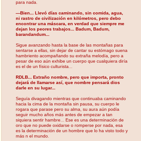
para nada.
—Bien... Llevó días caminando, sin comida, agua,
ni rastro de civilización en kilómetros, pero debo
encontrar una máscara, en verdad que siempre me
dejan los peores trabajos... Badum, Badum,
barandandum...
Sigue avanzando hasta la base de las montañas para
sentarse a ellas, sin dejar de cantar su estómago suena
hambriento acompañando su extraña melodía, pero a
pesar de eso aún exhibe un cuerpo que cualquiera diría
es el de un físico culturista...
RDLB... Extraño nombre, pero que importa, pronto
dejará de llamarse así, que nombre pensará dios
darle en su lugar...
Seguía divagando mientras que continuaba caminando
hacia la cima de la montaña sin pausa, su cuerpo le
rogara que parase pero su alma, su aura aún podía
seguir mucho años más antes de empezar a tan
siquiera sentir hambre... Ese es una determinación de
oro que no puede oxidarse o romperse por nada, esa
es la determinación de un hombre que lo ha visto todo y
más n el mundo.