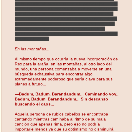
en la secuela, Venom es una de mis personajes... Pero
lo de ultra T me deja pensando, quizá estos se puedan
unir al cuerpo tanto de humanos como de máquinas,
dando un aumento de aura o la liberación de la misma
para usarse... Me gusta lo que pensamos, porque los
Ultra soldados que creé en su momento podrían
tenerlos y que estos les den sus armaduras, WOW, me
acabo de iluminar.
En las montañas...
Al mismo tiempo que ocurría la nueva incorporación de
Rex para la araña, en las montañas, al otro lado del
mundo, una persona comenzaba a moverse en una
búsqueda exhaustiva para encontrar algo
extremadamente poderoso que sería clave para sus
planes a futuro...
—Badum, Badum, Barandandum... Caminando voy...
Badum, Badum, Barandandum... Sin descanso
buscando el caos...
Aquella persona de rubios cabellos se encontraba
cantando mientras caminaba al ritmo de su mala
canción que apenas rima, pero eso no podría
importarle menos ya que su optimismo no disminuirá