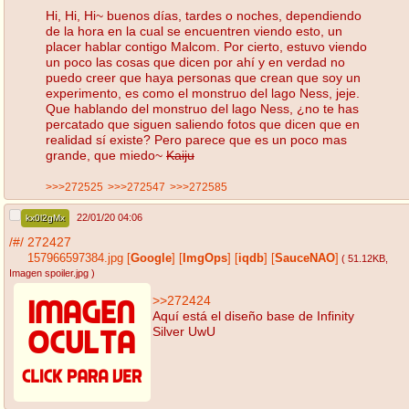
Hi, Hi, Hi~ buenos días, tardes o noches, dependiendo
de la hora en la cual se encuentren viendo esto, un
placer hablar contigo Malcom. Por cierto, estuvo viendo
un poco las cosas que dicen por ahí y en verdad no
puedo creer que haya personas que crean que soy un
experimento, es como el monstruo del lago Ness, jeje.
Que hablando del monstruo del lago Ness, ¿no te has
percatado que siguen saliendo fotos que dicen que en
realidad sí existe? Pero parece que es un poco mas
grande, que miedo~
Kaiju
>>>272525
>>>272547
>>>272585
22/01/20 04:06
kx0l2gMx
/#/
272427
157966597384.jpg
[
Google
]
[
ImgOps
]
[
iqdb
]
[
SauceNAO
]
( 51.12KB
,
Imagen spoiler.jpg
)
>>272424
Aquí está el diseño base de Infinity
Silver UwU