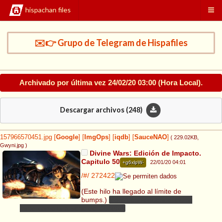
hispachan files
✉️👉 Grupo de Telegram de Hispafiles
Archivado por última vez
24/02/20 03:00
(Hora Local).
Descargar archivos (
248
)
157966570451.jpg
[
Google
]
[
ImgOps
]
[
iqdb
]
[
SauceNAO
]
( 229.02KB
,
Gwyni.jpg
)
Divine Wars: Edición de Impacto.
Capitulo 50
22/01/20 04:01
+g6xlpW-
/#/
272422
(Este hilo ha llegado al límite de
bumps.)
logro desbloqueado: durar
tanto como una serie de Gundam