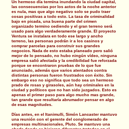
Un hermoso día termina inundando la ciudad capital,
las consecuencias por los actos de la noche anterior
es nula, mas que algo negativo solo se pudo traer
cosas positivas a todo esto. La tasa de criminalidad
bajo en picada, una buena parte del crimen
organizado termino cediendo y el gran terreno será
usado para algo verdaderamente grande. El proyecto
Ventura se instalara en todo ese largo y ancho
terreno, las personas podrán ir a los casinos y
comprar parcelas para construir sus grandes
negocios. Nada de esto estaba planeado pero salió
mejor de lo pensado, no hubo ningún vídeo, ninguna
empresa salió afectada y la credibilidad fue reforzada
porque se encontraron pruebas de lo que fue
anunciado, además que varios atentados contra
distintas personas fueron frustrados con éxito. Sin
embargo eso no significa que todo sea un hermoso
prado de rosas y girasoles, aún hay criminales en la
ciudad y políticos que no han sido juzgados. Esto es
apenas el primer paso para algo mucho mas grande,
tan grande que resultaría abrumador pensar en algo
de esas magnitudes.
Días antes, en el Itanimulli, Simón Lancaster mantuvo
una reunión con el gerente del conglomerado de
empresas multinacionales, Pluto. Se mantuvo una
charla donde se hicieron diferentes tratados en el