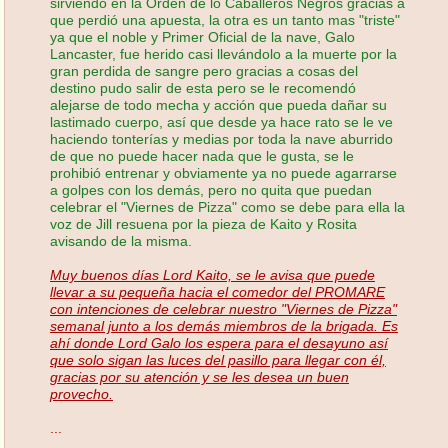
sirviendo en la Orden de lo Caballeros Negros gracias a
que perdió una apuesta, la otra es un tanto mas "triste"
ya que el noble y Primer Oficial de la nave, Galo
Lancaster, fue herido casi llevándolo a la muerte por la
gran perdida de sangre pero gracias a cosas del
destino pudo salir de esta pero se le recomendó
alejarse de todo mecha y acción que pueda dañar su
lastimado cuerpo, así que desde ya hace rato se le ve
haciendo tonterías y medias por toda la nave aburrido
de que no puede hacer nada que le gusta, se le
prohibió entrenar y obviamente ya no puede agarrarse
a golpes con los demás, pero no quita que puedan
celebrar el "Viernes de Pizza" como se debe para ella la
voz de Jill resuena por la pieza de Kaito y Rosita
avisando de la misma.
Muy buenos días Lord Kaito, se le avisa que puede
llevar a su pequeña hacia el comedor del PROMARE
con intenciones de celebrar nuestro "Viernes de Pizza"
semanal junto a los demás miembros de la brigada. Es
ahí donde Lord Galo los espera para el desayuno así
que solo sigan las luces del pasillo para llegar con él,
gracias por su atención y se les desea un buen
provecho.
...