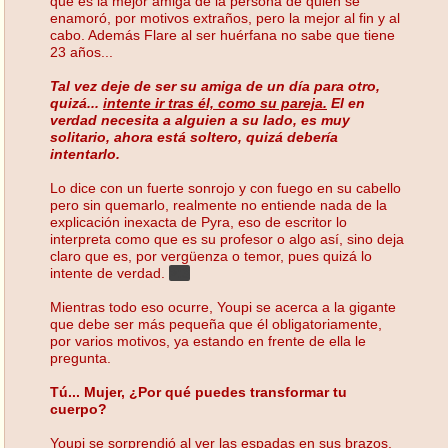
que es la mejor amiga de la persona de quién se
enamoró, por motivos extraños, pero la mejor al fin y al
cabo. Además Flare al ser huérfana no sabe que tiene
23 años...
Tal vez deje de ser su amiga de un día para otro,
quizá...
intente ir tras él, como su pareja.
El en
verdad necesita a alguien a su lado, es muy
solitario, ahora está soltero, quizá debería
intentarlo.
Lo dice con un fuerte sonrojo y con fuego en su cabello
pero sin quemarlo, realmente no entiende nada de la
explicación inexacta de Pyra, eso de escritor lo
interpreta como que es su profesor o algo así, sino deja
claro que es, por vergüenza o temor, pues quizá lo
intente de verdad.
>:3
Mientras todo eso ocurre, Youpi se acerca a la gigante
que debe ser más pequeña que él obligatoriamente,
por varios motivos, ya estando en frente de ella le
pregunta.
Tú... Mujer, ¿Por qué puedes transformar tu
cuerpo?
Youpi se sorprendió al ver las espadas en sus brazos,