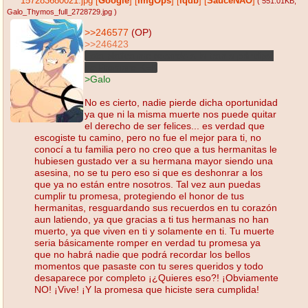
157283680021.jpg
[
Google
]
[
ImgOps
]
[
iqdb
]
[
SauceNAO
]
( 551.01KB
,
Galo_Thymos_full_2728729.jpg
)
>>246577
(OP)
>>246423
Esta platica me recordo a la trama principal
de Promare KEK
>Galo
No es cierto, nadie pierde dicha oportunidad
ya que ni la misma muerte nos puede quitar
el derecho de ser felices... es verdad que
escogiste tu camino, pero no fue el mejor para ti, no
conocí a tu familia pero no creo que a tus hermanitas le
hubiesen gustado ver a su hermana mayor siendo una
asesina, no se tu pero eso si que es deshonrar a los
que ya no están entre nosotros. Tal vez aun puedas
cumplir tu promesa, protegiendo el honor de tus
hermanitas, resguardando sus recuerdos en tu corazón
aun latiendo, ya que gracias a ti tus hermanas no han
muerto, ya que viven en ti y solamente en ti. Tu muerte
seria básicamente romper en verdad tu promesa ya
que no habrá nadie que podrá recordar los bellos
momentos que pasaste con tu seres queridos y todo
desaparece por completo ¡¿Quieres eso?! ¡Obviamente
NO! ¡Vive! ¡Y la promesa que hiciste sera cumplida!