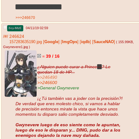
Responde amorcito >:3
>>>246670
04/11/19 02:59
6oy-lMzE
/#/
246624
157283635190.jpg
[
Google
]
[
ImgOps
]
[
iqdb
]
[
SauceNAO
]
( 155.99KB
,
Gwynevere1.jpg
)
=
39 / 16
¿Alguien puede curar a Prince
sa
? Le
quedan 18 de HP...
>>246490
>>246600
>General Gwynevere
¡¿Tú también vas a joder con la precisión?!
De verdad que eres molesto chico, si vamos a hablar
de precisión entonces mirate la vista que hace unos
momentos tu disparo salio completamente desviado.
Gwynevere luego de eso siente como le apuntan,
luego de eso le disparan y... DING, pudo dar a los
enemigos dejando la nave muy dañada.