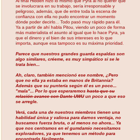
Al final Hidden hizo lo mismo que Pyra al no querer que
se involucrara en su trabajo, sería irresponsable y
peligroso, además, que de entre toda la escena de
confianza con ella no pudo encontrar un momento
dónde poder decirlo... Todo pasó muy rápido para él.
Ya a partir de ahí habla Pitou, viendo un poco de forma
más materialista el asunto al igual que lo hace Pyra, ya
que el dinero y el bien de sus intereses es lo que
importa, aunque esa tampoco es su máxima prioridad.
Parece que nuestros grandes guarda espaldas son
algo similares, créeme, es muy simpático si se le
trata bien...
Ah, claro, también mencionó ese nombre, ¿Pero
que no ella ya estaba en manos de Britannia?
Además que su puntería según él es un poco...
"mala"... Por lo que esperaremos
hasta que su
relación avance con Dante UWU
un poco a que eso
se arregle.
Verá, cada una de nuestros miembros tienen una
habilidad única y valiosa para darnos ventaja, no
buscamos fuerza bruta, o al menos no ahora... Ya
que nos centramos en el gumdamio necesitamos
exploradores, ya que tenemos un método para
encontrarlo fácilmente.