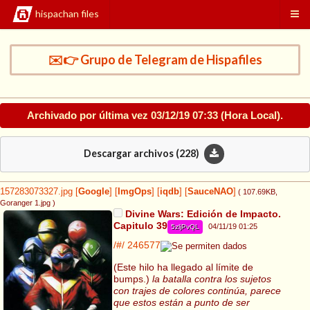
hispachan files
✉️👉 Grupo de Telegram de Hispafiles
Archivado por última vez
03/12/19 07:33
(Hora Local).
Descargar archivos (
228
)
157283073327.jpg
[
Google
]
[
ImgOps
]
[
iqdb
]
[
SauceNAO
]
( 107.69KB
,
Goranger 1.jpg
)
Divine Wars: Edición de Impacto.
Capitulo 39
04/11/19 01:25
5zljPvQL
/#/
246577
(Este hilo ha llegado al límite de
bumps.)
la batalla contra los sujetos
con trajes de colores continúa, parece
que estos están a punto de ser