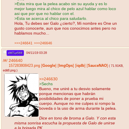
>Esta mira que la pelea acabo sin su ayuda y es lo
mejor luego mira al chico de pelo azul hablar como loco
asi que por que no hablar con el.
>Esta se acerca al chico para saludarlo.
Hola, Tu debes ser Galo ¿cierto?, Mi nombre es One un
gusto conocerte, aun que nos conocimos antes pero no
hablamos mucho...
>>>246641
>>>246646
04/11/19 03:28
xW7Lp568
/#/
246640
157283808423.png
[
Google
]
[
ImgOps
]
[
iqdb
]
[
SauceNAO
]
( 71.91KB
,
edit8.png
)
>>246630
>Sechs
Bueno, me uniré a tu desvio solamente
porque mencionas que habrán
posibilidades de poner a prueba mi
cuerpo. Aunque no me culpes si rompo la
boveda o la uso de arma durante la pelea.
Dice en tono de broma a Galo. Y con esta
misma sonrisa escucha la propuesta de Galo de unirse
a la brigada PK