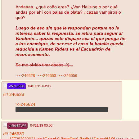
Andaaaa, ¿qué coño eres? ¿Van Hellsing o por qué
andas por ahí con balas de plata? ¿cazas vampiros o
qué?
Luego de eso sin que le respondan porque no le
interesa saber la respuesta, se retira para seguir al
Varidorin... quizás este disparo sea el que ponga fin
a los enemigos, de ser ese el caso la batalla queda
reducida a Kamen Riders vs el Escuadrón de
reconocimiento.
Se me olvido tirar dados :^)...
>>>246628
>>>246653
>>>246656
04/11/19 03:03
xW7Lp568
/#/
246628
>>246624
Creo que dio igual al final que tiraras los dados
04/11/19 03:06
gMbbB7WM
/#/
246630