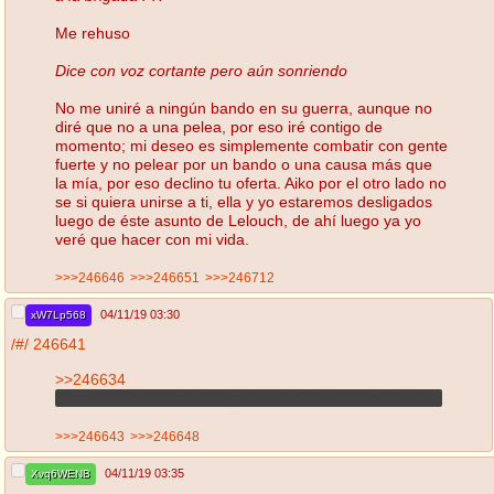
Me rehuso
Dice con voz cortante pero aún sonriendo
No me uniré a ningún bando en su guerra, aunque no
diré que no a una pelea, por eso iré contigo de
momento; mi deseo es simplemente combatir con gente
fuerte y no pelear por un bando o una causa más que
la mía, por eso declino tu oferta. Aiko por el otro lado no
se si quiera unirse a ti, ella y yo estaremos desligados
luego de éste asunto de Lelouch, de ahí luego ya yo
veré que hacer con mi vida.
>>>246646
>>>246651
>>>246712
04/11/19 03:30
xW7Lp568
/#/
246641
>>246634
Negro, ¿cómo luce
el tio golpetazo
One? Sube una pic.
>>>246643
>>>246648
04/11/19 03:35
Xvq6WENB