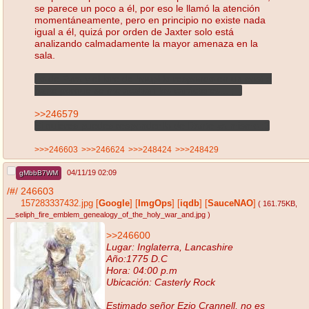
se parece un poco a él, por eso le llamó la atención
momentáneamente, pero en principio no existe nada
igual a él, quizá por orden de Jaxter solo está
analizando calmadamente la mayor amenaza en la
sala.
Lo de Pyra y el lore de Youpi lo respondo en un post a
parte porque se me acaban los carácteres... ;_;
>>246579
Si quieres puedes responder lo de Dante ya mismo :3
>>>246603
>>>246624
>>>248424
>>>248429
04/11/19 02:09
gMbbB7WM
/#/
246603
157283337432.jpg
[
Google
]
[
ImgOps
]
[
iqdb
]
[
SauceNAO
]
( 161.75KB
,
__seliph_fire_emblem_genealogy_of_the_holy_war_and.jpg
)
>>246600
Lugar: Inglaterra, Lancashire
Año:1775 D.C
Hora: 04:00 p.m
Ubicación: Casterly Rock
Estimado señor Ezio Crannell, no es