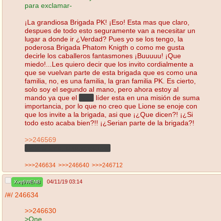
para exclamar-
¡La grandiosa Brigada PK! ¡Eso! Esta mas que claro,
despues de todo esto seguramente van a necesitar un
lugar a donde ir ¿Verdad? Pues yo se los tengo, la
poderosa Brigada Phatom Knigth o como me gusta
decirle los caballeros fantasmones ¡Buuuuu! ¡Que
miedo!...Les quiero decir que los invito cordialmente a
que se vuelvan parte de esta brigada que es como una
familia, no, es una familia, la gran familia PK. Es cierto,
solo soy el segundo al mano, pero ahora estoy al
mando ya que el
boss
líder esta en una misión de suma
importancia, por lo que no creo que Lione se enoje con
que los invite a la brigada, asi que ¡¿Que dicen?! ¡¿Si
todo esto acaba bien?!! ¡¿Serian parte de la brigada?!
>>246569
Mete a One, si quieres uwu
>>>246634
>>>246640
>>>246712
04/11/19 03:14
Xvq6WENB
/#/
246634
>>246630
>One