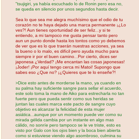
"tsujigiri, ya había escuchado lo de Ronin pero esa no,
se queda en silencio por unos segundos hasta decir.
Sea lo que sea me alegra muchísimo que el odio de tu
corazón no te haya dejado una marca permanente ¡¿Lo
ves?! Aun tienes oportunidad de ser feliz...y si te
entiendo, a mi tampoco me gusta pensar tanto pero
aun un punto donde hasta los tontos como yo debemos
de ver que es lo que traerán nuestras acciones, ya sea
la bueno o lo malo, es difícil pero ayuda mucho para
siempre ir por el buen camino...Por cierto, dices ser
japonesa ¿Verdad? ¡Me encantan las cosas japonesas!
¡Joder! ¡Por aquí tengo cerca mi Matoi! Supongo que
sabes eso ¿Que no? ¡¿Quieres que te lo enseñe?!
>Dice esto antes de morderse la mano, ya cuando en
su palma hay suficiente sangre para sellar el acuerdo,
este solo toma la mano de Aiko para estrecharla no tan
fuerte pero que pueda sentir como sus heridas se
juntan las cuales marca este pacto de sangre cuyo
objetivo es alcanzar la felicidad de esta mujer
asiática...aunque por un momento puede ver como su
mirada gélida cambia por un instante en algo mas
cálido, no sonríe pero tampoco se le ve triste, esto es
visto por Galo con los ojos bien y la boca bien abierta
como si estuviese viendo algo asombroso, culmina su