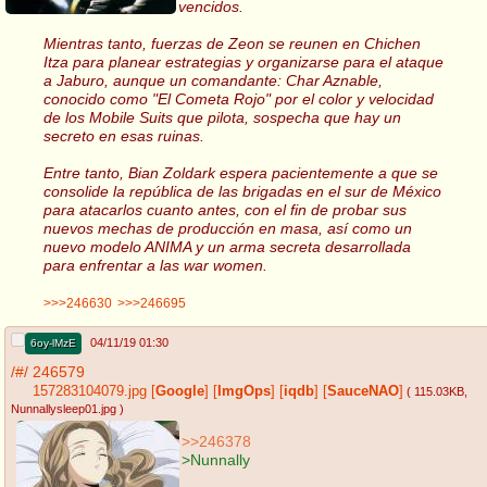
vencidos.
Mientras tanto, fuerzas de Zeon se reunen en Chichen
Itza para planear estrategias y organizarse para el ataque
a Jaburo, aunque un comandante: Char Aznable,
conocido como "El Cometa Rojo" por el color y velocidad
de los Mobile Suits que pilota, sospecha que hay un
secreto en esas ruinas.
Entre tanto, Bian Zoldark espera pacientemente a que se
consolide la república de las brigadas en el sur de México
para atacarlos cuanto antes, con el fin de probar sus
nuevos mechas de producción en masa, así como un
nuevo modelo ANIMA y un arma secreta desarrollada
para enfrentar a las war women.
>>>246630
>>>246695
04/11/19 01:30
6oy-lMzE
/#/
246579
157283104079.jpg
[
Google
]
[
ImgOps
]
[
iqdb
]
[
SauceNAO
]
( 115.03KB
,
Nunnallysleep01.jpg
)
>>246378
>Nunnally