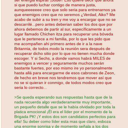
si que puedo luchar contigo de manera justa,
aunqueeeeeee creo que solo seria para entrenarnos ya
que enemigos creo que no seremos ¿Verdad, Aiko? Me
acabo de subir a su tren y me voy a encargar que no se
descarrilé...pero antes deberian saber los dos que por
ahora debemos de partir al sur, específicamente a un
lugar llamado Chichen itza para recuperar una bóveda
que le pertenece a mi familia, por lo que les pido que
me acompañen ahi primero antes de ir a la nave
Britannia, de todos modo la reunión sera después de
recuperar dicho sitio por lo que no tienen mucha donde
escoger. Y si Sechs, a donde vamos habrá MILES de
enemigos a vencer y seguramente muchos serán
bastante fuertes, por eso mismo ire yo personalmente
hasta allá para encargarme de esos cabrones de Zeon,
de hecho en breve nos tendremos que mover así que
no se si quieran ir conmigo, de todos modos creo que
seria lo correcto...
>Se queda esperando sus respuestas hasta que de la
nada recuerda algo verdaderamente muy importante,
un pequeño detalle que se le había olvidado por toda la
platica emocional ¡Él era el líder por el momento de la
Brigada PK! ¡Y estos dos son candidatos perfectos para
ella! Su deber como líder esta mas que claro, esboza
una enorme sonrisa y de momento señala a los dos