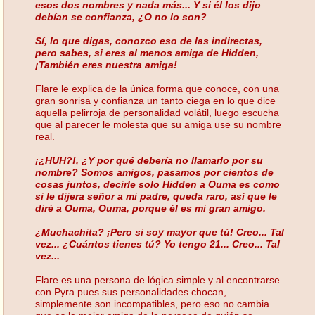
esos dos nombres y nada más... Y si él los dijo
debían se confianza, ¿O no lo son?
Sí, lo que digas, conozco eso de las indirectas,
pero sabes, si eres al menos amiga de Hidden,
¡También eres nuestra amiga!
Flare le explica de la única forma que conoce, con una
gran sonrisa y confianza un tanto ciega en lo que dice
aquella pelirroja de personalidad volátil, luego escucha
que al parecer le molesta que su amiga use su nombre
real.
¡¿HUH?!, ¿Y por qué debería no llamarlo por su
nombre? Somos amigos, pasamos por cientos de
cosas juntos, decirle solo Hidden a Ouma es como
si le dijera señor a mi padre, queda raro, así que le
diré a Ouma, Ouma, porque él es mi gran amigo.
¿Muchachita? ¡Pero si soy mayor que tú! Creo... Tal
vez... ¿Cuántos tienes tú? Yo tengo 21... Creo... Tal
vez...
Flare es una persona de lógica simple y al encontrarse
con Pyra pues sus personalidades chocan,
simplemente son incompatibles, pero eso no cambia