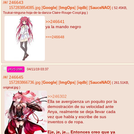
/#/
246643
157283854085.jpg
[
Google
]
[
ImgOps
]
[
iqdb
]
[
SauceNAO
]
( 52.45KB
,
Tsukai-ninguna-hoja-de-la-danza-Claire-Rouge-Cospl.jpg
)
>>246641
ya la mando negro
>>>246648
04/11/19 03:37
pK+5-2MK
/#/
246645
157283866736.jpg
[
Google
]
[
ImgOps
]
[
iqdb
]
[
SauceNAO
]
( 261.51KB
,
original.jpg
)
>>246302
Ella se avergüenza un poquito por la
demostración de su velocidad ante
Anya, realmente se deja llevar cada
vez que habla y escribe de sus
inventos o de ropa.
Eje, je, je... Entonces creo que ya