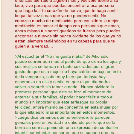
entonces aferrate a alguien mas y vuélvete fuerte a su
lado, vive para que puedas encontrar a esa persona
que haga latir tu corazón de nuevo, que te haga sentir
lo que tal vez creas que ya no puedes sentir. No
conozco mucho de meditación pero considero la mejor
meditación es pasar el tiempo con personas que amas,
ahora mismo tus seres queridos se fueron pero puedes
encontrar a nuevos sin nunca olvidarte de los que ya no
están, siempre teniéndolos en tu cabeza para que te
guíen a la verdad....
>Al escuchar el "No me gusta matar" de Aiko solo
puede sonreír aun mas al punto de que cierra los ojos y
sus mejillas se tornan un tanto colorados por el gran
gusto de que esta mujer no haya caído tan bajo en esto
de la venganza, sabe muy bien que todavia hay
esperanza en ella y confia en que algun dia podra
volver a sonreir sin temer a nada...Nunca olvidara la
promesa personal que este se hizo al momento de
enterrar a sus familias, el poder hacer feliz a todo el
mundo sin importar que este arriesgue su propia
felicidad, ahora mismo se concentra en esta mujer por
lo que ella es lo mas importante en estos momentos.
>Luego dice términos que no entiende, le parecen
geniales pero en verdad no entiende por lo que se le
borra su sonrisa poniendo una expresión de confusión
infantil por intentar pensar en que se supone que es