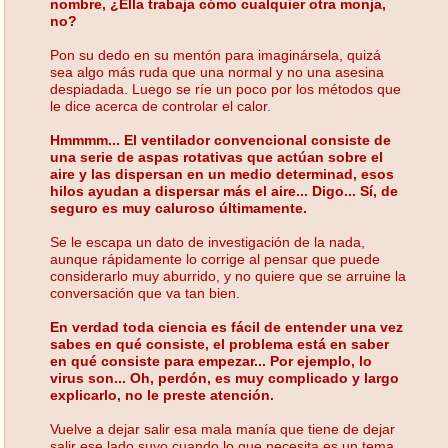
nombre, ¿Ella trabaja cómo cualquier otra monja,
no?
Pon su dedo en su mentón para imaginársela, quizá
sea algo más ruda que una normal y no una asesina
despiadada. Luego se ríe un poco por los métodos que
le dice acerca de controlar el calor.
Hmmmm... El ventilador convencional consiste de
una serie de aspas rotativas que actúan sobre el
aire y las dispersan en un medio determinad, esos
hilos ayudan a dispersar más el aire... Digo... Sí, de
seguro es muy caluroso últimamente.
Se le escapa un dato de investigación de la nada,
aunque rápidamente lo corrige al pensar que puede
considerarlo muy aburrido, y no quiere que se arruine la
conversación que va tan bien.
En verdad toda ciencia es fácil de entender una vez
sabes en qué consiste, el problema está en saber
en qué consiste para empezar... Por ejemplo, lo
virus son... Oh, perdón, es muy complicado y largo
explicarlo, no le preste atención.
Vuelve a dejar salir esa mala manía que tiene de dejar
salir ese lado suyo cuando lo que necesita es un tema