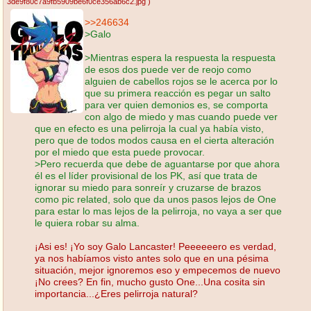
3de9f80c7a9fb5909be6f0ce356ab6c2.jpg
)
>>246634
>Galo
>Mientras espera la respuesta la respuesta
de esos dos puede ver de reojo como
alguien de cabellos rojos se le acerca por lo
que su primera reacción es pegar un salto
para ver quien demonios es, se comporta
con algo de miedo y mas cuando puede ver
que en efecto es una pelirroja la cual ya había visto,
pero que de todos modos causa en el cierta alteración
por el miedo que esta puede provocar.
>Pero recuerda que debe de aguantarse por que ahora
él es el líder provisional de los PK, así que trata de
ignorar su miedo para sonreír y cruzarse de brazos
como pic related, solo que da unos pasos lejos de One
para estar lo mas lejos de la pelirroja, no vaya a ser que
le quiera robar su alma.
¡Asi es! ¡Yo soy Galo Lancaster! Peeeeeero es verdad,
ya nos habíamos visto antes solo que en una pésima
situación, mejor ignoremos eso y empecemos de nuevo
¡No crees? En fin, mucho gusto One...Una cosita sin
importancia...¿Eres pelirroja natural?