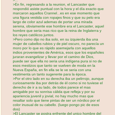
>En fin, regresando a la reunion, el Lancaster que
respondió asiste puntual con la hora y el día exacto que
marcaron aquellos Crannel...es en ese momento que
una figura vestida con ropajes finos y que su pelo era
largo de color azul ademas de portar una mirada
serena, obviamente ese hombre era el Lancaster, aquel
hombre que seria mas rico que la reina de Inglaterra y
los reyes católicos juntos.
>Pero como dijo no iba solo, en su izquierda iba una
mujer de cabellos rubios y de piel oscuro, no parecía un
moro por lo que es rápido asemejarla con aquellos
indios provenientes de América, esos que los españoles
juraran evangelizar y llevar por el camino de Dios,
puede ser que ella no seria una indígena pura si no de
esos mestizos que tanto se vuelven de moda en la
Nueva España, en fin ella se le ve seria con una
vestimenta un tanto sugerente para la época.
>Por el otro lado en su derecha iba un pelirrojo, aunque
curiosamente iba por detrás de él como si no tuviese el
derecho de ir a su lado, de todos parece el mas
amigable por su sonrisa cálida que refleja y por su
apariencia juvenil y jovial, no hay mucho mas que
resaltar solo que tiene pintas de ser un nórdico por el
color inusual de su cabello. (luego pongo pic de esos
dos)
>El Lancaster se postra enfrente del unico hombre del