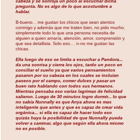
cabeza y se sonroja un poco al escuchar dicha
pregunta. No es algo de lo que acostumbre a
hablar.
B-bueno... me gustan los chicos que sean atentos
conmigo y además que me traten bien, no pido mucho,
simplemente todo lo que una persona necesita de
alguien a quien amaría, atención, amor, comprensión y
que sea detallista. Solo eso.... n-no me gustan las
chicas.
Ella luego de eso se limita a escuchar a Pandora...
da una sonrisa y cierra los ojos, tardo un poco en
conciliar el sueño ya que varios pensamientos
pasaron por su cabeza en los cuales se incluían
paseos por el campo, comer dulces y pasar un
buen rato hablando con todos sus hermanos.
Mientras pensaba eso varías lagrimas de felicidad
salieron. Luego de 30 minutos logro dormir... lo que
no sabía Nunnally es que Anya ahora es mas
inteligente que antes y que es capaz de crear vida
orgánica... si ella es capaz de hacer todo eso
quizás haya la posibilidad de que Nunnally pueda
volver a caminar, algo que según ella ahora mismo
no es posible.
...