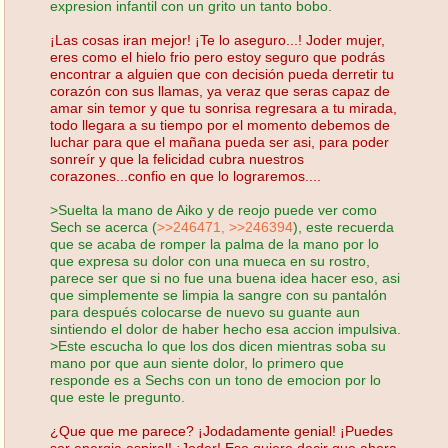
expresion infantil con un grito un tanto bobo.
¡Las cosas iran mejor! ¡Te lo aseguro...! Joder mujer,
eres como el hielo frio pero estoy seguro que podrás
encontrar a alguien que con decisión pueda derretir tu
corazón con sus llamas, ya veraz que seras capaz de
amar sin temor y que tu sonrisa regresara a tu mirada,
todo llegara a su tiempo por el momento debemos de
luchar para que el mañana pueda ser asi, para poder
sonreír y que la felicidad cubra nuestros
corazones...confio en que lo lograremos....
>Suelta la mano de Aiko y de reojo puede ver como
Sech se acerca (
>>246471,
>>246394
), este recuerda
que se acaba de romper la palma de la mano por lo
que expresa su dolor con una mueca en su rostro,
parece ser que si no fue una buena idea hacer eso, asi
que simplemente se limpia la sangre con su pantalón
para después colocarse de nuevo su guante aun
sintiendo el dolor de haber hecho esa accion impulsiva.
>Este escucha lo que los dos dicen mientras soba su
mano por que aun siente dolor, lo primero que
responde es a Sechs con un tono de emocion por lo
que este le pregunto.
¿Que que me parece? ¡Jodadamente genial! ¡Puedes
ser energia espiral! ¡Joder! Eso quiere decir que ahora