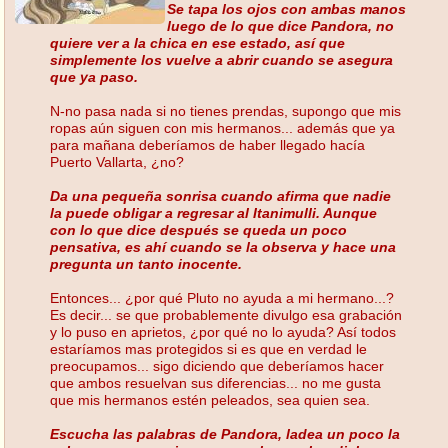
Se tapa los ojos con ambas manos
luego de lo que dice Pandora, no
quiere ver a la chica en ese estado, así que
simplemente los vuelve a abrir cuando se asegura
que ya paso.
N-no pasa nada si no tienes prendas, supongo que mis
ropas aún siguen con mis hermanos... además que ya
para mañana deberíamos de haber llegado hacía
Puerto Vallarta, ¿no?
Da una pequeña sonrisa cuando afirma que nadie
la puede obligar a regresar al Itanimulli. Aunque
con lo que dice después se queda un poco
pensativa, es ahí cuando se la observa y hace una
pregunta un tanto inocente.
Entonces... ¿por qué Pluto no ayuda a mi hermano...?
Es decir... se que probablemente divulgo esa grabación
y lo puso en aprietos, ¿por qué no lo ayuda? Así todos
estaríamos mas protegidos si es que en verdad le
preocupamos... sigo diciendo que deberíamos hacer
que ambos resuelvan sus diferencias... no me gusta
que mis hermanos estén peleados, sea quien sea.
Escucha las palabras de Pandora, ladea un poco la