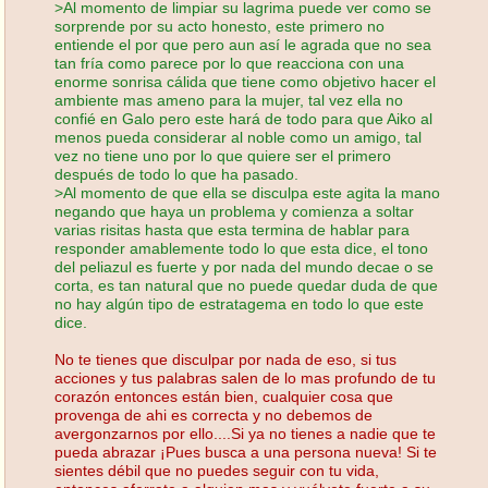
>Al momento de limpiar su lagrima puede ver como se
sorprende por su acto honesto, este primero no
entiende el por que pero aun así le agrada que no sea
tan fría como parece por lo que reacciona con una
enorme sonrisa cálida que tiene como objetivo hacer el
ambiente mas ameno para la mujer, tal vez ella no
confié en Galo pero este hará de todo para que Aiko al
menos pueda considerar al noble como un amigo, tal
vez no tiene uno por lo que quiere ser el primero
después de todo lo que ha pasado.
>Al momento de que ella se disculpa este agita la mano
negando que haya un problema y comienza a soltar
varias risitas hasta que esta termina de hablar para
responder amablemente todo lo que esta dice, el tono
del peliazul es fuerte y por nada del mundo decae o se
corta, es tan natural que no puede quedar duda de que
no hay algún tipo de estratagema en todo lo que este
dice.
No te tienes que disculpar por nada de eso, si tus
acciones y tus palabras salen de lo mas profundo de tu
corazón entonces están bien, cualquier cosa que
provenga de ahi es correcta y no debemos de
avergonzarnos por ello....Si ya no tienes a nadie que te
pueda abrazar ¡Pues busca a una persona nueva! Si te
sientes débil que no puedes seguir con tu vida,