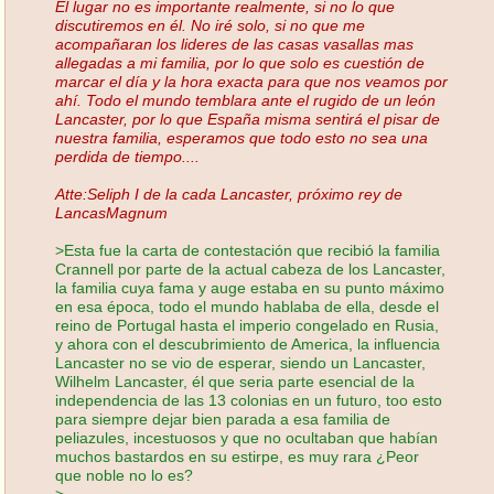
El lugar no es importante realmente, si no lo que
discutiremos en él. No iré solo, si no que me
acompañaran los lideres de las casas vasallas mas
allegadas a mi familia, por lo que solo es cuestión de
marcar el día y la hora exacta para que nos veamos por
ahí. Todo el mundo temblara ante el rugido de un león
Lancaster, por lo que España misma sentirá el pisar de
nuestra familia, esperamos que todo esto no sea una
perdida de tiempo....
Atte:Seliph I de la cada Lancaster, próximo rey de
LancasMagnum
>Esta fue la carta de contestación que recibió la familia
Crannell por parte de la actual cabeza de los Lancaster,
la familia cuya fama y auge estaba en su punto máximo
en esa época, todo el mundo hablaba de ella, desde el
reino de Portugal hasta el imperio congelado en Rusia,
y ahora con el descubrimiento de America, la influencia
Lancaster no se vio de esperar, siendo un Lancaster,
Wilhelm Lancaster, él que seria parte esencial de la
independencia de las 13 colonias en un futuro, too esto
para siempre dejar bien parada a esa familia de
peliazules, incestuosos y que no ocultaban que habían
muchos bastardos en su estirpe, es muy rara ¿Peor
que noble no lo es?
>...