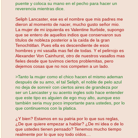
puente y coloca su mano en el pecho para hacer un
reverencia mientras dice.
Seliph Lancaster, ese es el nombre que mis padres me
dieron al momento de nacer, mucho gusto señor mio.
La mujer de mi izquierda es Valentine Iturbide, supongo
que se entero de aquellos indios que conservaron sus
títulos de nobleza posterior a la caída de la gran
Tenochtitlan. Pues ella es descendiente de esos
hombres y mi vasalla mas fiel de todas. Y el pelirrojo es
Alexander Von Cainhurst, otro de nuestros vasallos mas
fieles desde que tuvimos ciertos problemitas, pero
dejemos cosas que no nos competen a un lado.
>Tanto la mujer como el chico hacen el mismo ademan
después de su amo, el tal Seliph, el noble de pelo azul
no deja de sonreír con ciertos aires de grandeza por
ser un Lancaster y su acento ingles solo hace entender
que este tipo es alguien de ego muy alto, aunque eso
también seria muy poco importante para ustedes, por lo
que continuemos con la platica.
¿Y bien? Estamos en su patria por lo que sus reglas,
¿De que quiere empezar a hablar? ¿De mi idea o de lo
que ustedes tienen pensado? Tenemos mucho tiempo
realmente por lo que soy todo oídos....