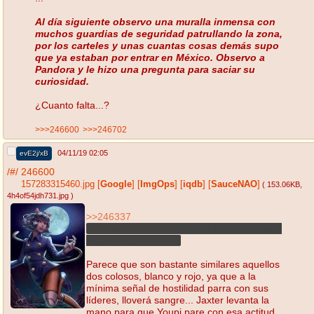
Al día siguiente observo una muralla inmensa con
muchos guardias de seguridad patrullando la zona,
por los carteles y unas cuantas cosas demás supo
que ya estaban por entrar en México. Observo a
Pandora y le hizo una pregunta para saciar su
curiosidad.
¿Cuanto falta...?
>>>246600
>>>246702
04/11/19 02:05
evE2j/xB
/#/
246600
157283315460.jpg
[
Google
]
[
ImgOps
]
[
iqdb
]
[
SauceNAO
]
( 153.06KB
,
4h4of54jdh731.jpg
)
>>246337
Y si alguien hipotéticamente la llamara así...
¿Qué le pasaría? >:3
Parece que son bastante similares aquellos
dos colosos, blanco y rojo, ya que a la
mínima señal de hostilidad parra con sus
líderes, lloverá sangre... Jaxter levanta la
mano para que Youpi pare con esa actitud