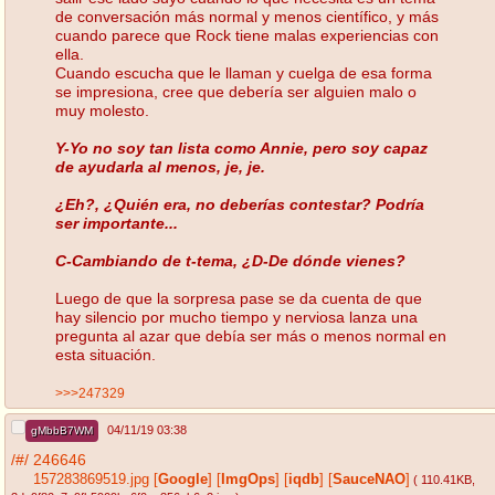
de conversación más normal y menos científico, y más
cuando parece que Rock tiene malas experiencias con
ella.
Cuando escucha que le llaman y cuelga de esa forma
se impresiona, cree que debería ser alguien malo o
muy molesto.
Y-Yo no soy tan lista como Annie, pero soy capaz
de ayudarla al menos, je, je.
¿Eh?, ¿Quién era, no deberías contestar? Podría
ser importante...
C-Cambiando de t-tema, ¿D-De dónde vienes?
Luego de que la sorpresa pase se da cuenta de que
hay silencio por mucho tiempo y nerviosa lanza una
pregunta al azar que debía ser más o menos normal en
esta situación.
>>>247329
04/11/19 03:38
gMbbB7WM
/#/
246646
157283869519.jpg
[
Google
]
[
ImgOps
]
[
iqdb
]
[
SauceNAO
]
( 110.41KB
,