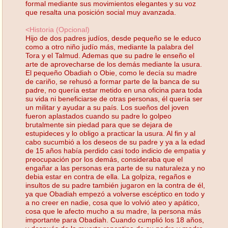
formal mediante sus movimientos elegantes y su voz
que resalta una posición social muy avanzada.
<Historia (Opcional)
Hijo de dos padres judíos, desde pequeño se le educo
como a otro niño judío más, mediante la palabra del
Tora y el Talmud. Ademas que su padre le enseño el
arte de aprovecharse de los demás mediante la usura.
El pequeño Obadiah o Obie, como le decía su madre
de cariño, se rehusó a formar parte de la banca de su
padre, no quería estar metido en una oficina para toda
su vida ni beneficiarse de otras personas, él quería ser
un militar y ayudar a su país. Los sueños del joven
fueron aplastados cuando su padre lo golpeo
brutalmente sin piedad para que se dejara de
estupideces y lo obligo a practicar la usura. Al fin y al
cabo sucumbió a los deseos de su padre y ya a la edad
de 15 años había perdido casi todo indicio de empatia y
preocupación por los demás, consideraba que el
engañar a las personas era parte de su naturaleza y no
debia estar en contra de ella. La golpiza, regaños e
insultos de su padre también jugaron en la contra de él,
ya que Obadiah empezó a volverse escéptico en todo y
a no creer en nadie, cosa que lo volvió ateo y apático,
cosa que le afecto mucho a su madre, la persona más
importante para Obadiah. Cuando cumplió los 18 años,