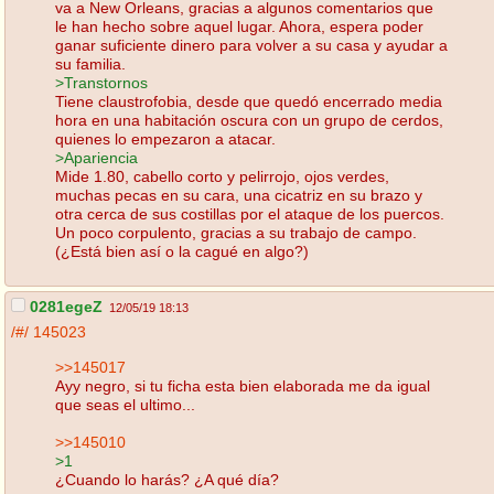
va a New Orleans, gracias a algunos comentarios que
le han hecho sobre aquel lugar. Ahora, espera poder
ganar suficiente dinero para volver a su casa y ayudar a
su familia.
>Transtornos
Tiene claustrofobia, desde que quedó encerrado media
hora en una habitación oscura con un grupo de cerdos,
quienes lo empezaron a atacar.
>Apariencia
Mide 1.80, cabello corto y pelirrojo, ojos verdes,
muchas pecas en su cara, una cicatriz en su brazo y
otra cerca de sus costillas por el ataque de los puercos.
Un poco corpulento, gracias a su trabajo de campo.
(¿Está bien así o la cagué en algo?)
0281egeZ
12/05/19 18:13
/#/
145023
>>145017
Ayy negro, si tu ficha esta bien elaborada me da igual
que seas el ultimo...
>>145010
>1
¿Cuando lo harás? ¿A qué día?