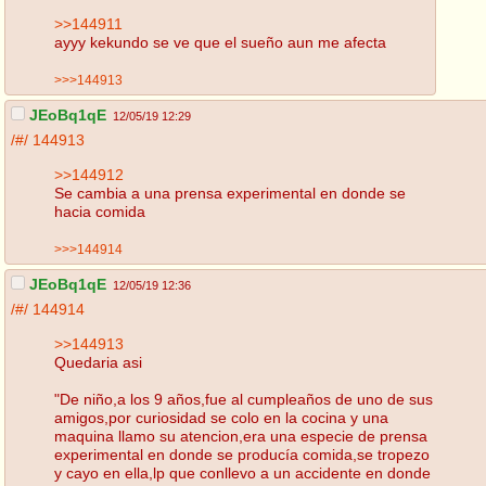
>>144911
ayyy kekundo se ve que el sueño aun me afecta
>>>144913
JEoBq1qE
12/05/19 12:29
/#/
144913
>>144912
Se cambia a una prensa experimental en donde se
hacia comida
>>>144914
JEoBq1qE
12/05/19 12:36
/#/
144914
>>144913
Quedaria asi
"De niño,a los 9 años,fue al cumpleaños de uno de sus
amigos,por curiosidad se colo en la cocina y una
maquina llamo su atencion,era una especie de prensa
experimental en donde se producía comida,se tropezo
y cayo en ella,lp que conllevo a un accidente en donde