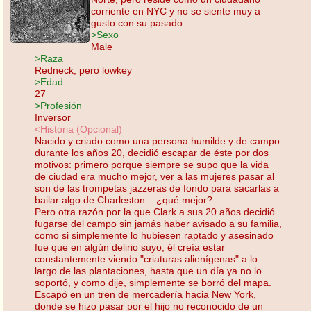
corriente en NYC y no se siente muy a
gusto con su pasado
>Sexo
Male
>Raza
Redneck, pero lowkey
>Edad
27
>Profesión
Inversor
<Historia (Opcional)
Nacido y criado como una persona humilde y de campo
durante los años 20, decidió escapar de éste por dos
motivos: primero porque siempre se supo que la vida
de ciudad era mucho mejor, ver a las mujeres pasar al
son de las trompetas jazzeras de fondo para sacarlas a
bailar algo de Charleston... ¿qué mejor?
Pero otra razón por la que Clark a sus 20 años decidió
fugarse del campo sin jamás haber avisado a su familia,
como si simplemente lo hubiesen raptado y asesinado
fue que en algún delirio suyo, él creía estar
constantemente viendo "criaturas alienígenas" a lo
largo de las plantaciones, hasta que un día ya no lo
soportó, y como dije, simplemente se borró del mapa.
Escapó en un tren de mercadería hacia New York,
donde se hizo pasar por el hijo no reconocido de un