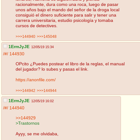
racionalmente, dura como una roca, luego de pasar
unos años bajo el mando del señor de la droga local
consiguió el dinero suficiente para salir y tener una
carrera universitaria, estudio psicología y tomaba
cursos de detectives.
>>>144940
>>>145048
1ErmJyJE
12/05/19 15:34
/#/
144930
OPcito ¿Puedes postear el libro de la reglas, el manual
del jugador? lo subes y pasas el link.
https://anonfile.com/
>>>144942
>>>144944
1ErmJyJE
12/05/19 16:02
/#/
144940
>>144929
>Trastornos
Ayyy, se me olvidaba,