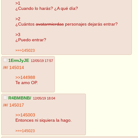
>1
¿Cuando lo harás? ¿A qué día?
>2
¿Cuántos
avatarmierdas
personajes dejarás entrar?
>3
¿Puedo entrar?
>>>145023
1ErmJyJE
12/05/19 17:57
/#/
145014
>>144988
Te amo OP.
R4BMBNB/
12/05/19 18:04
/#/
145017
>>145003
Entonces ni siquiera la hago.
>>>145023