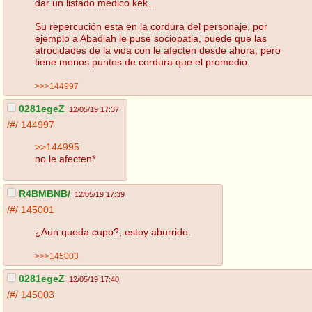
dar un listado medico kek...
Su repercución esta en la cordura del personaje, por
ejemplo a Abadiah le puse sociopatia, puede que las
atrocidades de la vida con le afecten desde ahora, pero
tiene menos puntos de cordura que el promedio.
>>>144997
0281egeZ
12/05/19 17:37
/#/
144997
>>144995
no le afecten*
R4BMBNB/
12/05/19 17:39
/#/
145001
¿Aun queda cupo?, estoy aburrido.
>>>145003
0281egeZ
12/05/19 17:40
/#/
145003