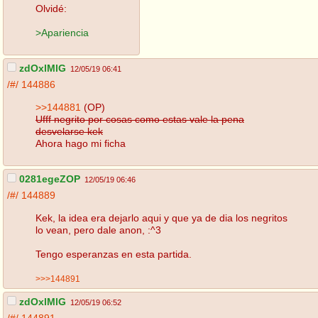
Olvidé:
>Apariencia
zdOxlMlG
12/05/19 06:41
/#/
144886
>>144881
(OP)
Ufff negrito por cosas como estas vale la pena
desvelarse kek
Ahora hago mi ficha
0281egeZOP
12/05/19 06:46
/#/
144889
Kek, la idea era dejarlo aqui y que ya de dia los negritos
lo vean, pero dale anon, :^3
Tengo esperanzas en esta partida.
>>>144891
zdOxlMlG
12/05/19 06:52