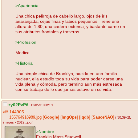
>Apariencia
Una chica pelirroja de cabello largo, ojos de iris
anaranjada, cejas finas y labios pequeños. Tiene una
altura de 1,80, una cadera extensa, y bastante carne en
sus atributos frontales y traseros.
>Profesión
Medica.
>Historia
Una simple chica de Brooklyn, nacida en una familia
nuclear, ella estudio toda su vida para poder darse una
vida plena y cómoda, pero termino aun más estresada
con su trabajo de lo que jamas estuvo en su vida.
zy02PvPA
12/05/19 08:19
/#/
144905
155764918989.jpg
[
Google
]
[
ImgOps
]
[
iqdb
]
[
SauceNAO
]
( 30.39KB
,
images - 2019...jpg
)
>Nombre
Franklin Mass Studwell