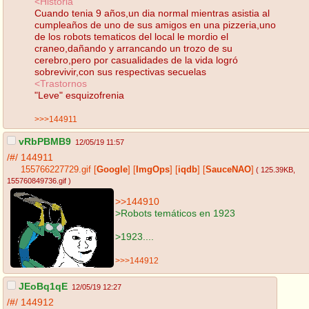
<Historia
Cuando tenia 9 años,un dia normal mientras asistia al
cumpleaños de uno de sus amigos en una pizzeria,uno
de los robots tematicos del local le mordio el
craneo,dañando y arrancando un trozo de su
cerebro,pero por casualidades de la vida logró
sobrevivir,con sus respectivas secuelas
<Trastornos
"Leve" esquizofrenia
>>>144911
vRbPBMB9
12/05/19 11:57
/#/
144911
155766227729.gif
[
Google
]
[
ImgOps
]
[
iqdb
]
[
SauceNAO
]
( 125.39KB
,
155760849736.gif
)
>>144910
>Robots temáticos en 1923
>1923....
>>>144912
JEoBq1qE
12/05/19 12:27
/#/
144912