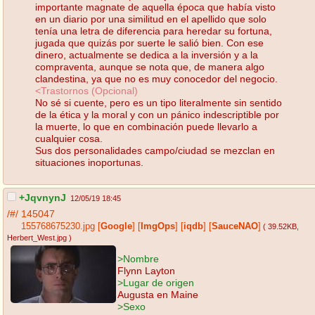
importante magnate de aquella época que había visto
en un diario por una similitud en el apellido que solo
tenía una letra de diferencia para heredar su fortuna,
jugada que quizás por suerte le salió bien. Con ese
dinero, actualmente se dedica a la inversión y a la
compraventa, aunque se nota que, de manera algo
clandestina, ya que no es muy conocedor del negocio.
<Trastornos (Opcional)
No sé si cuente, pero es un tipo literalmente sin sentido
de la ética y la moral y con un pánico indescriptible por
la muerte, lo que en combinación puede llevarlo a
cualquier cosa.
Sus dos personalidades campo/ciudad se mezclan en
situaciones inoportunas.
+JqvnynJ
12/05/19 18:45
/#/
145047
155768675230.jpg
[
Google
]
[
ImgOps
]
[
iqdb
]
[
SauceNAO
]
( 39.52KB
,
Herbert_West.jpg
)
>Nombre
Flynn Layton
>Lugar de origen
Augusta en Maine
>Sexo