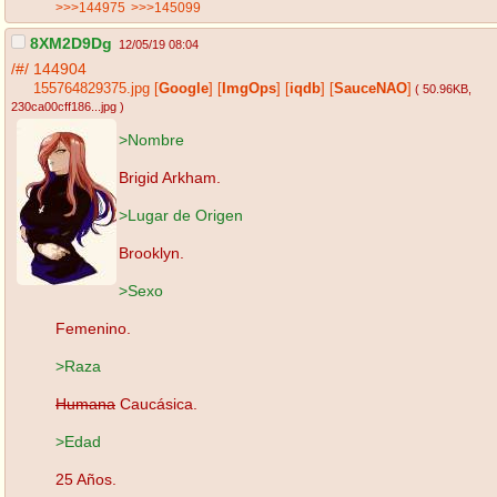
>>>144975
>>>145099
8XM2D9Dg
12/05/19 08:04
/#/
144904
155764829375.jpg
[
Google
]
[
ImgOps
]
[
iqdb
]
[
SauceNAO
]
( 50.96KB
,
230ca00cff186...jpg
)
>Nombre
Brigid Arkham.
>Lugar de Origen
Brooklyn.
>Sexo
Femenino.
>Raza
Humana
Caucásica.
>Edad
25 Años.