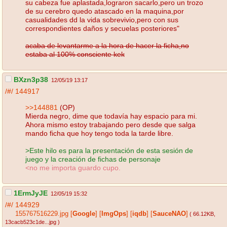
su cabeza fue aplastada,lograron sacarlo,pero un trozo
de su cerebro quedo atascado en la maquina,por
casualidades dd la vida sobrevivio,pero con sus
correspondientes daños y secuelas posteriores"
acaba de levantarme a la hora de hacer la ficha,no
estaba al 100% consciente kek
BXzn3p38
12/05/19 13:17
/#/
144917
>>144881
(OP)
Mierda negro, dime que todavía hay espacio para mi.
Ahora mismo estoy trabajando pero desde que salga
mando ficha que hoy tengo toda la tarde libre.
>Este hilo es para la presentación de esta sesión de
juego y la creación de fichas de personaje
<no me importa guardo cupo.
1ErmJyJE
12/05/19 15:32
/#/
144929
155767516229.jpg
[
Google
]
[
ImgOps
]
[
iqdb
]
[
SauceNAO
]
( 66.12KB
,
13cacb523c1de...jpg
)