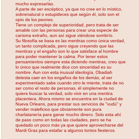
mucho expresarlas.
A parte de ser escéptico, ya que no cree en lo místico,
sobrenatural o estupideces que según él, solo son el
opio de los peones.
Tiene un complejo de superioridad, pero trata de ser
amable con las personas para crear una especie de
carisma extraño, aun así sigue viéndose sombrío.
Su filosofía se basa es las mentiras como única verdad,
un tanto complicada, pero sigue creyendo que las
mentiras y el engaño son lo que satisface al hombre
para poder mantener la calma. Por tener estos
pensamientos siempre esta diciendo mentiras, creo que
lo único que realmente dice con sinceridad es su
nombre. Aun con esta inusual ideología, Obadiah
detesta caer en los engaños de los demás, al ser
experimentado sabe cuando otro le miente, trata de no
ser como el resto de personas, él simplemente no
quiere buscar la verdad, solo vivir en una mentira
placentera.
Ahora mismo se encuentra en la ciudad de
Nueva Orleans, para prestar sus servicios de "vudú" y
vender maleficios que obviamente son pura
charlatanería para ganar mucho dinero. Solo esta ahí
de paso como en todas las ciudades, pero se ha
quedado un poco más ya que quiere aprovecharse del
Mardi Gras para estafar a algunos tontos fiesteros.