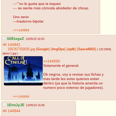
---'''no le gusta que la toquen
--- se siente más cómoda alrededor de chicas
Uno serio
---trastorno bipolar
>>>144984
0281egeZ
12/05/19 16:03
/#/
144942
155767702635.jpg
[
Google
]
[
ImgOps
]
[
iqdb
]
[
SauceNAO
]
( 125.05KB
,
latest-1.jpg
)
>>144930
Solamente el general.
Ok negros, voy a revisar sus fichas y
mas tarde les aviso quienes estan
dentro (ya que la historia amerita un
numero poco extenso de jugadores).
>>>144944
1ErmJyJE
12/05/19 16:06
/#/
144944