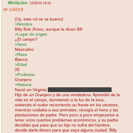
WnVjzJzn
12/05/19 18:10
/#/
145019
(Uy, este rol se ve bueno)
>Nombre
Billy Bob Jhons, aunque le dicen Bill
>Lugar de origen
¿El campo?
>Sexo
Masculino
>Raza
Blanco
>Edad
26
>Profesion
Granjero
>Historia
Nació en Virginia
Country Roads, Take me Hooome
.
Hijo de un Granjero y de una vendedora. Aprendió de la
vida en el campo, durmiendo a la luz de la luna,
sintiendo el sudor recorriendo su frente en los veranos,
mientras cuidaba a sus animales, recogía el heno y las
plantaciones de padre. Pero poco a poco empezaron a
tener unos cuantos problemas económicos, y su padre
decidido que para que su hijo no sufra del hambre,
decide darle dinero para que vaya alguna ciudad. Billy