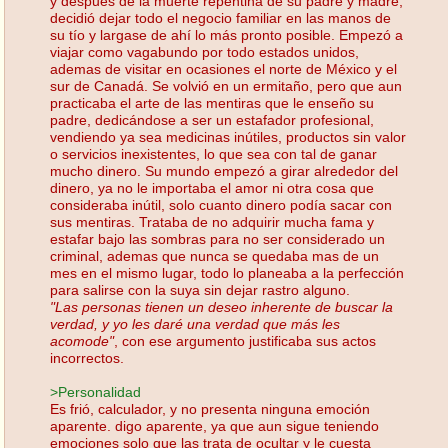
y después de la muerte repentina de su padre y madre,
decidió dejar todo el negocio familiar en las manos de
su tío y largase de ahí lo más pronto posible. Empezó a
viajar como vagabundo por todo estados unidos,
ademas de visitar en ocasiones el norte de México y el
sur de Canadá. Se volvió en un ermitaño, pero que aun
practicaba el arte de las mentiras que le enseño su
padre, dedicándose a ser un estafador profesional,
vendiendo ya sea medicinas inútiles, productos sin valor
o servicios inexistentes, lo que sea con tal de ganar
mucho dinero. Su mundo empezó a girar alrededor del
dinero, ya no le importaba el amor ni otra cosa que
consideraba inútil, solo cuanto dinero podía sacar con
sus mentiras. Trataba de no adquirir mucha fama y
estafar bajo las sombras para no ser considerado un
criminal, ademas que nunca se quedaba mas de un
mes en el mismo lugar, todo lo planeaba a la perfección
para salirse con la suya sin dejar rastro alguno.
"Las personas tienen un deseo inherente de buscar la
verdad, y yo les daré una verdad que más les
acomode"
, con ese argumento justificaba sus actos
incorrectos.
>Personalidad
Es frió, calculador, y no presenta ninguna emoción
aparente. digo aparente, ya que aun sigue teniendo
emociones solo que las trata de ocultar y le cuesta