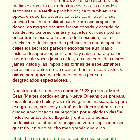
era del Jazz, las faldas cortas, las
mafias extranjeras, la industria electrica, las grandes
autopistas y la terrible prohibicion; pero tambien una
epoca en que los oscuros cultistas caminaban a sus
anchas haciendo realidad sus horrorosos propósitos,
donde las magias oscuras fueron espada y escudo de
sus decrepitos practicantes y aquellos curiosos podian
encontrar la locura a la vuelta de la esquina, con el
crecimiento de las grandes poblaciones que ocupan las
calles los secretos parecen esconderse aun mas o
incluso desaparecer, pero aun hay cabida para que los
susurros de voces jamas oidas, los espectros de colores
jamas vistos y las imposibles formas de espeluznantes
seres indiferentes de la sociedad humana sean vistos y
oidos, pero quiza no relatados nunca por sus
desgraciados espectadores...
Nuestra historia empieza durante 1923 previa al Mardi
Gras (Martes gordo) en una Nueva Orleans que prepara
los salones de baile y las extravagantes mascaradas para
ese gran dia, propios y extraños des fuera y dentro de la
ciudad emocionados se regocijan por el glorioso desfile
inclusive antes de su llegada y entre ceremonias
hedonistas nuestros personajes se veran implicados sin
quererlo, en algo mucho mas grande que ellos.
>Este hilo es para la presentación de esta sesión de