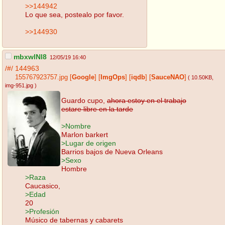
>>144942
Lo que sea, postealo por favor.
>>144930
mbxwlNl8
12/05/19 16:40
/#/
144963
155767923757.jpg
[
Google
]
[
ImgOps
]
[
iqdb
]
[
SauceNAO
]
( 10.50KB
,
img-951.jpg
)
Guardo cupo,
ahora estoy en el trabajo
estare libre en la tarde
>Nombre
Marlon barkert
>Lugar de origen
Barrios bajos de Nueva Orleans
>Sexo
Hombre
>Raza
Caucasico,
>Edad
20
>Profesión
Músico de tabernas y cabarets