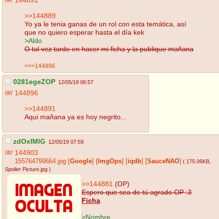
/#/
144891
>>144889
Yo ya le tenia ganas de un rol con esta temática, así
que no quiero esperar hasta el día kek
>Aldo
O tal vez tarde en hacer mi ficha y la publique mañana
>>>144896
0281egeZOP
12/05/19 06:57
/#/
144896
>>144891
Aqui mañana ya es hoy negrito...
zdOxlMlG
12/05/19 07:59
/#/
144903
155764799664.jpg
[
Google
]
[
ImgOps
]
[
iqdb
]
[
SauceNAO
]
( 175.06KB
,
Spoiler Picture.jpg
)
>>144881
(OP)
Espero que sea de tú agrado OP :3
Ficha
>Nombre