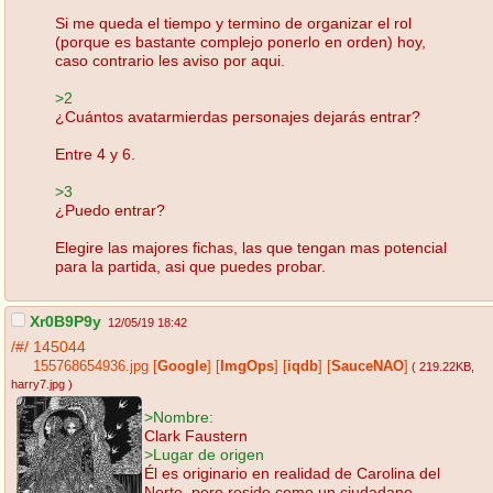
Si me queda el tiempo y termino de organizar el rol
(porque es bastante complejo ponerlo en orden) hoy,
caso contrario les aviso por aqui.
>2
¿Cuántos avatarmierdas personajes dejarás entrar?
Entre 4 y 6.
>3
¿Puedo entrar?
Elegire las majores fichas, las que tengan mas potencial
para la partida, asi que puedes probar.
Xr0B9P9y
12/05/19 18:42
/#/
145044
155768654936.jpg
[
Google
]
[
ImgOps
]
[
iqdb
]
[
SauceNAO
]
( 219.22KB
,
harry7.jpg
)
>Nombre:
Clark Faustern
>Lugar de origen
Él es originario en realidad de Carolina del
Norte, pero reside como un ciudadano