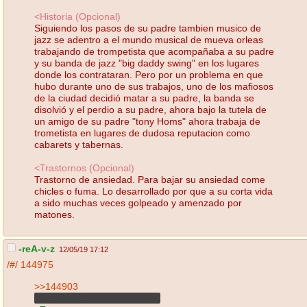
<Historia (Opcional)
Siguiendo los pasos de su padre tambien musico de
jazz se adentro a el mundo musical de mueva orleas
trabajando de trompetista que acompañaba a su padre
y su banda de jazz "big daddy swing" en los lugares
donde los contrataran. Pero por un problema en que
hubo durante uno de sus trabajos, uno de los mafiosos
de la ciudad decidió matar a su padre, la banda se
disolvió y el perdio a su padre, ahora bajo la tutela de
un amigo de su padre "tony Homs" ahora trabaja de
trometista en lugares de dudosa reputacion como
cabarets y tabernas.
<Trastornos (Opcional)
Trastorno de ansiedad. Para bajar su ansiedad come
chicles o fuma. Lo desarrollado por que a su corta vida
a sido muchas veces golpeado y amenzado por
matones.
-reA-v-z
12/05/19 17:12
/#/
144975
>>144903
Por el sueño lo confundí KeK