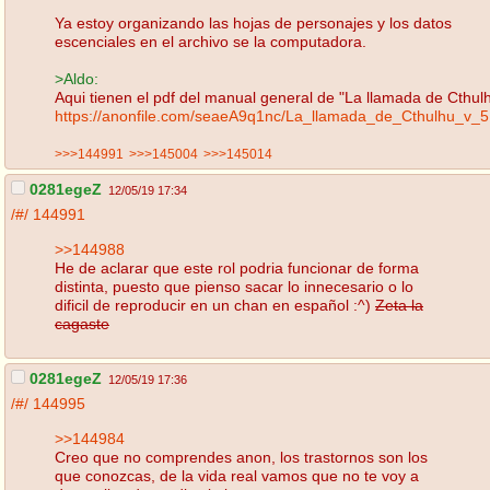
Ya estoy organizando las hojas de personajes y los datos
escenciales en el archivo se la computadora.
>Aldo:
Aqui tienen el pdf del manual general de "La llamada de Cthul
https://anonfile.com/seaeA9q1nc/La_llamada_de_Cthulhu_v_5
>>>144991
>>>145004
>>>145014
0281egeZ
12/05/19 17:34
/#/
144991
>>144988
He de aclarar que este rol podria funcionar de forma
distinta, puesto que pienso sacar lo innecesario o lo
dificil de reproducir en un chan en español :^)
Zeta la
cagaste
0281egeZ
12/05/19 17:36
/#/
144995
>>144984
Creo que no comprendes anon, los trastornos son los
que conozcas, de la vida real vamos que no te voy a