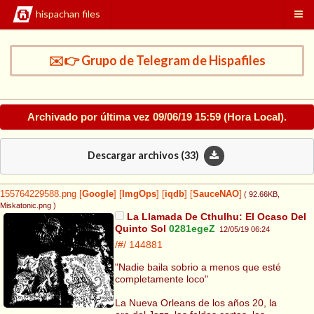
hispachan files
✉️👉 Grupo de Telegram de Hispafiles
Archivado por última vez
09/06/19 15:59
(Hora Local).
Descargar archivos (
33
)
155764229588.png
[
Google
]
[
ImgOps
]
[
iqdb
]
[
SauceNAO
]
( 92.66KB
,
Miskatonic.png
)
La Llamada De Cthulhu: El Ocaso Del
Quinto Sol
0281egeZ
12/05/19 06:24
/#/
144881
"Nadie baila sobrio a menos que esté
completamente loco"
La Nueva Orleans de los años 20, la