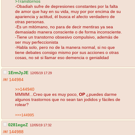
>Transtornos
-Obadiah sufre de depresiones constantes por la falta
de amor que hay en su vida, muy por por encima de su
apariencia y actitud, él busca el afecto verdadero de
otras personas.
-Es un mitómano, no para de decir mentiras ya sea
demasiado manera consciente o de forma inconsciente.
-Tiene un transtorno obsesivo compulsivo, además de
ser muy perfeccionista
-Habla solo, pero no de la manera normal, si no que
tiene debates consigo mismo por sus acciones o otras
cosas, no sé si llamar eso demencia o genialidad
1ErmJyJE
12/05/19 17:29
/#/
144984
>>144940
MMMM...Creo que es muy poco,
OP
¿puedes darme
algunos trastornos que no sean tan jodidos y fáciles de
rolear?
>>>144995
0281egeZ
12/05/19 17:32
/#/
144988