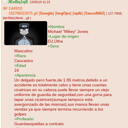
JEoBq1qE
12/05/19 11:23
/#/
144910
155766022675.gif
[
Google
]
[
ImgOps
]
[
iqdb
]
[
SauceNAO
]
( 127.79KB
,
8dcf5bb1f9e4c...gif
)
>Nombre
Michael "Mikey" Jones
>Lugar de origen
EU,Utha
>Sexo
Masculino
>Raza
Caucasico
>Edad
24
>Apariencia
Un delgado pero fuerte,de 1.85 metros,debido a un
accidente es totalmente calvo y tiene unas cuantas
cicatrices en su cabeza,suele llevar siempre un viejo
uniforme de guardia de seguridad,con una gorra para
tapar unas cicatrices(aunque tampoco esta
avergonzado de las mismas),sus manos llevan unas
vendas ya que siempre termina recurriendo a los
golpes
>Profesión
Guardaespaldas a contrato