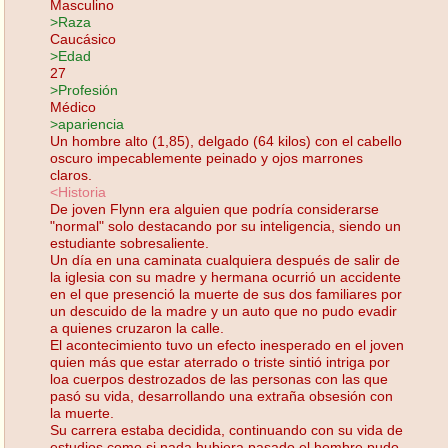
Masculino
>Raza
Caucásico
>Edad
27
>Profesión
Médico
>apariencia
Un hombre alto (1,85), delgado (64 kilos) con el cabello
oscuro impecablemente peinado y ojos marrones
claros.
<Historia
De joven Flynn era alguien que podría considerarse
"normal" solo destacando por su inteligencia, siendo un
estudiante sobresaliente.
Un día en una caminata cualquiera después de salir de
la iglesia con su madre y hermana ocurrió un accidente
en el que presenció la muerte de sus dos familiares por
un descuido de la madre y un auto que no pudo evadir
a quienes cruzaron la calle.
El acontecimiento tuvo un efecto inesperado en el joven
quien más que estar aterrado o triste sintió intriga por
loa cuerpos destrozados de las personas con las que
pasó su vida, desarrollando una extraña obsesión con
la muerte.
Su carrera estaba decidida, continuando con su vida de
estudios como si nada hubiera pasado el hombre pudo