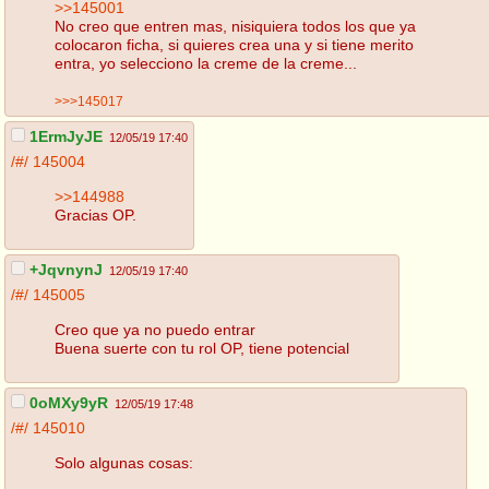
>>145001
No creo que entren mas, nisiquiera todos los que ya
colocaron ficha, si quieres crea una y si tiene merito
entra, yo selecciono la creme de la creme...
>>>145017
1ErmJyJE
12/05/19 17:40
/#/
145004
>>144988
Gracias OP.
+JqvnynJ
12/05/19 17:40
/#/
145005
Creo que ya no puedo entrar
Buena suerte con tu rol OP, tiene potencial
0oMXy9yR
12/05/19 17:48
/#/
145010
Solo algunas cosas: