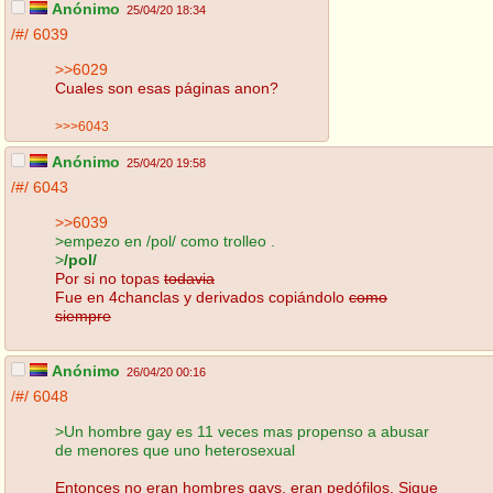
Anónimo
25/04/20 18:34
/#/
6039
>>6029
Cuales son esas páginas anon?
>>>6043
Anónimo
25/04/20 19:58
/#/
6043
>>6039
>empezo en /pol/ como trolleo .
>
/pol/
Por si no topas
todavia
Fue en 4chanclas y derivados copiándolo
como
siempre
Anónimo
26/04/20 00:16
/#/
6048
>Un hombre gay es 11 veces mas propenso a abusar
de menores que uno heterosexual
Entonces no eran hombres gays, eran pedófilos. Sigue