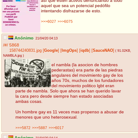
así que estén activos denunciando a todo
aquel que sea un potencial pedófilo
intentando disfrazarse de esto.
>>>6027
>>>6075
Anónimo
21/04/20 04:13
/#/
5868
158744240831.jpg
[
Google
]
[
ImgOps
]
[
iqdb
]
[
SauceNAO
]
( 91.02KB
,
NAMBLA.jpg
)
el nambla (la asocion de hombres
pederastas) era parte de las piedras
angulares del movimiento gay de los
años 70s, muchos de los fundadores
del movimiento politico lgbt eran
parte de nambla. Solo que ahora se han querido lavar
la cara pero desde siempre han estado asociadas
ambas cosas.
Un hombre gay es 11 veces mas propenso a abusar de
menores que uno heterosexual.
>>>5872
>>>5887
>>>6017
Anónimo