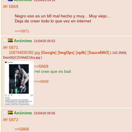
21/04/20 04:14
/#/
5869
Negro eso es un b8 mal hecho y muy... Muy viejo...
Deja de creer todo lo que vez en internet
>>>5871
Anónimo
21/04/20 05:52
/#/
5871
158744836392.jpg
[
Google
]
[
ImgOps
]
[
iqdb
]
[
SauceNAO
]
( 142.35KB
,
Dwm5QC2V4AACUka.jpg
)
>>5869
>el cree que es bait
>>>6009
Anónimo
21/04/20 05:56
/#/
5872
>>5868