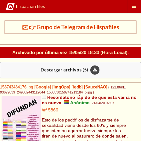
hispachan files
✉️👉 Grupo de Telegram de Hispafiles
Archivado por última vez
15/05/20 18:33
(Hora Local).
Descargar archivos (
5
)
158743484176.jpg
[
Google
]
[
ImgOps
]
[
iqdb
]
[
SauceNAO
]
( 122.86KB
,
93679839_249382443112044_1530330150741213184_o.jpg
)
Recordatorio rápido de que esta vaina no
es nueva.
Anónimo
21/04/20 02:07
/#/
5866
Esto de los pedófilos de disfrazarse de
sexualidad viene desde los 80's y siempre
que intentan agarrar fuerza siempre los
tiran de nuevo al basurero de donde salen,