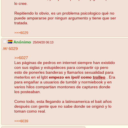
lo cree.
Repitiendo lo obvio, es un problema psicologico qué no
puede ampararse por ningun argumento y tiene que ser
tratada.
>>>6029
Anónimo
25/04/20 06:13
/#/
6029
>>6027
Las pàginas de pedros en internet siempre han existido
con sus siglas y estupideces para compartir cp pero
esto de ponerles banderas y llamarlos sexualidad para
meterlos en el lgbt
empezo en /pol/
como
trolleo
. Era
para engañar a usuarios de tumblr y normiebook y en
varios hilos compartian montones de captures donde
los posteaban.
Como todo, esta llegando a latinoamerica el bait años
despuès con gente que no sabe donde se originó y lo
toman como real.
>>>6039