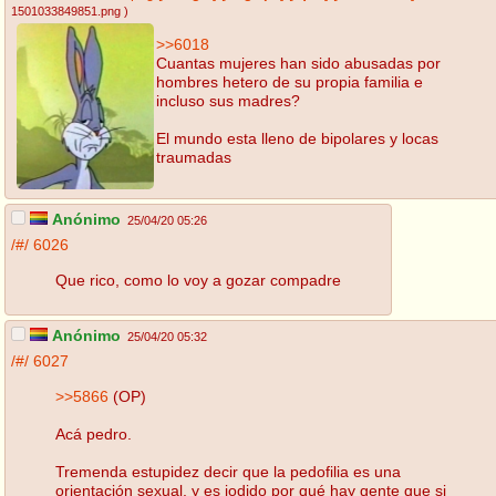
1501033849851.png
)
>>6018
Cuantas mujeres han sido abusadas por
hombres hetero de su propia familia e
incluso sus madres?
El mundo esta lleno de bipolares y locas
traumadas
Anónimo
25/04/20 05:26
/#/
6026
Que rico, como lo voy a gozar compadre
Anónimo
25/04/20 05:32
/#/
6027
>>5866
(OP)
Acá pedro.
Tremenda estupidez decir que la pedofilia es una
orientación sexual, y es jodido por qué hay gente que si