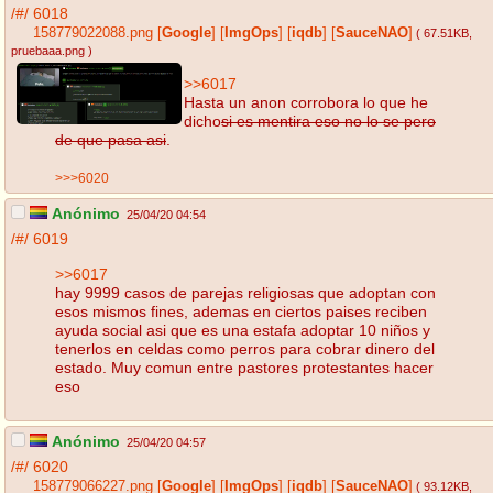
/#/
6018
158779022088.png
[
Google
]
[
ImgOps
]
[
iqdb
]
[
SauceNAO
]
( 67.51KB
,
pruebaaa.png
)
>>6017
Hasta un anon corrobora lo que he
dicho
si es mentira eso no lo se pero
de que pasa asi
.
>>>6020
Anónimo
25/04/20 04:54
/#/
6019
>>6017
hay 9999 casos de parejas religiosas que adoptan con
esos mismos fines, ademas en ciertos paises reciben
ayuda social asi que es una estafa adoptar 10 niños y
tenerlos en celdas como perros para cobrar dinero del
estado. Muy comun entre pastores protestantes hacer
eso
Anónimo
25/04/20 04:57
/#/
6020
158779066227.png
[
Google
]
[
ImgOps
]
[
iqdb
]
[
SauceNAO
]
( 93.12KB
,