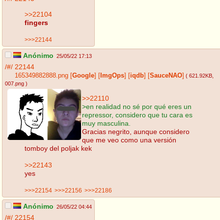
>>22104
fingers
>>>22144
Anónimo
25/05/22 17:13
/#/
22144
165349882888.png
[
Google
]
[
ImgOps
]
[
iqdb
]
[
SauceNAO
]
( 621.92KB
,
007.png
)
>>22110
>en realidad no sé por qué eres un
repressor, considero que tu cara es
muy masculina.
Gracias negrito, aunque considero
que me veo como una versión
tomboy del poljak kek
>>22143
yes
>>>22154
>>>22156
>>>22186
Anónimo
26/05/22 04:44
/#/
22154