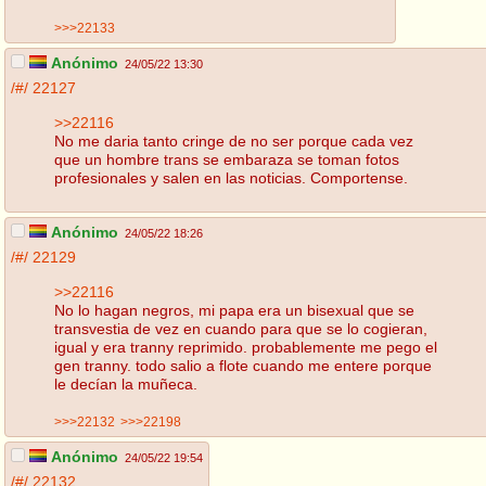
>>>22133
Anónimo
24/05/22 13:30
/#/
22127
>>22116
No me daria tanto cringe de no ser porque cada vez
que un hombre trans se embaraza se toman fotos
profesionales y salen en las noticias. Comportense.
Anónimo
24/05/22 18:26
/#/
22129
>>22116
No lo hagan negros, mi papa era un bisexual que se
transvestia de vez en cuando para que se lo cogieran,
igual y era tranny reprimido. probablemente me pego el
gen tranny. todo salio a flote cuando me entere porque
le decían la muñeca.
>>>22132
>>>22198
Anónimo
24/05/22 19:54
/#/
22132