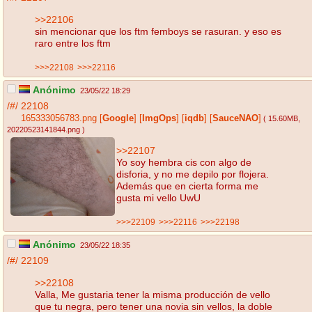
>>22106
sin mencionar que los ftm femboys se rasuran. y eso es
raro entre los ftm
>>>22108
>>>22116
Anónimo
23/05/22 18:29
/#/
22108
165333056783.png
[
Google
]
[
ImgOps
]
[
iqdb
]
[
SauceNAO
]
( 15.60MB
,
20220523141844.png
)
>>22107
Yo soy hembra cis con algo de
disforia, y no me depilo por flojera.
Además que en cierta forma me
gusta mi vello UwU
>>>22109
>>>22116
>>>22198
Anónimo
23/05/22 18:35
/#/
22109
>>22108
Valla, Me gustaria tener la misma producción de vello
que tu negra, pero tener una novia sin vellos, la doble