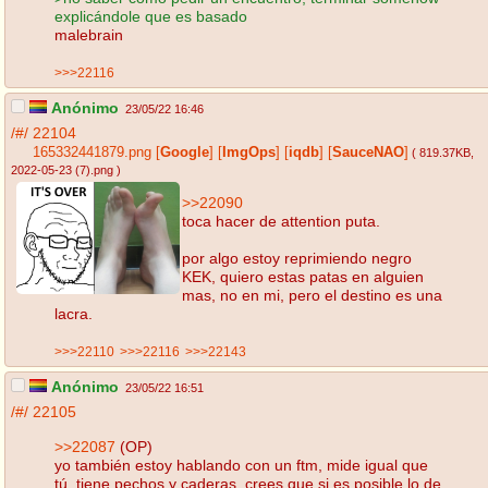
explicándole que es basado
malebrain
>>>22116
Anónimo
23/05/22 16:46
/#/
22104
165332441879.png
[
Google
]
[
ImgOps
]
[
iqdb
]
[
SauceNAO
]
( 819.37KB
,
2022-05-23 (7).png
)
>>22090
toca hacer de attention puta.
por algo estoy reprimiendo negro
KEK, quiero estas patas en alguien
mas, no en mi, pero el destino es una
lacra.
>>>22110
>>>22116
>>>22143
Anónimo
23/05/22 16:51
/#/
22105
>>22087
(OP)
yo también estoy hablando con un ftm, mide igual que
tú, tiene pechos y caderas, crees que si es posible lo de