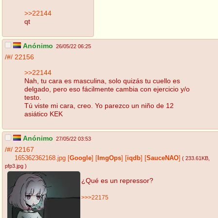
>>22144
qt
Anónimo
26/05/22 06:25
/#/
22156
>>22144
Nah, tu cara es masculina, solo quizás tu cuello es
delgado, pero eso fácilmente cambia con ejercicio y/o
testo.
Tú viste mi cara, creo. Yo parezco un niño de 12
asiático KEK
Anónimo
27/05/22 03:53
/#/
22167
165362362168.jpg
[
Google
]
[
ImgOps
]
[
iqdb
]
[
SauceNAO
]
( 233.61KB
,
pfp3.jpg
)
¿Qué es un repressor?
>>>22175