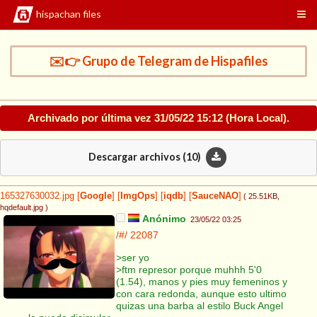
hispachan files
✉️👉 Grupo de Telegram de Hispafiles
Archivado por última vez
31/05/22 15:12
(Hora Local).
Descargar archivos (
10
)
165327630032.jpg
[
Google
]
[
ImgOps
]
[
iqdb
]
[
SauceNAO
]
( 25.51KB
,
hqdefault.jpg
)
Anónimo
23/05/22 03:25
/#/
22087
>ser yo
>ftm represor porque muhhh 5'0
(1.54), manos y pies muy femeninos y
con cara redonda, aunque esto ultimo
quizas una barba al estilo Buck Angel