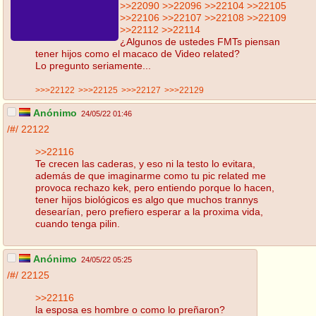
>>22090
>>22096
>>22104
>>22105
>>22106
>>22107
>>22108
>>22109
>>22112
>>22114
¿Algunos de ustedes FMTs piensan
tener hijos como el macaco de Video related?
Lo pregunto seriamente...
>>>22122
>>>22125
>>>22127
>>>22129
Anónimo
24/05/22 01:46
/#/
22122
>>22116
Te crecen las caderas, y eso ni la testo lo evitara,
además de que imaginarme como tu pic related me
provoca rechazo kek, pero entiendo porque lo hacen,
tener hijos biológicos es algo que muchos trannys
desearían, pero prefiero esperar a la proxima vida,
cuando tenga pilin.
Anónimo
24/05/22 05:25
/#/
22125
>>22116
la esposa es hombre o como lo preñaron?