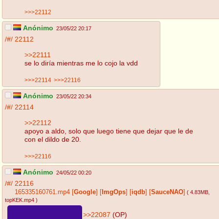
>>>22112
Anónimo
23/05/22 20:17
/#/
22112
>>22111
se lo diría mientras me lo cojo la vdd
>>>22114
>>>22116
Anónimo
23/05/22 20:34
/#/
22114
>>22112
apoyo a aldo, solo que luego tiene que dejar que le de
con el dildo de 20.
>>>22116
Anónimo
24/05/22 00:20
/#/
22116
165335160761.mp4
[
Google
]
[
ImgOps
]
[
iqdb
]
[
SauceNAO
]
( 4.83MB
,
topKEK.mp4
)
>>22087
(OP)