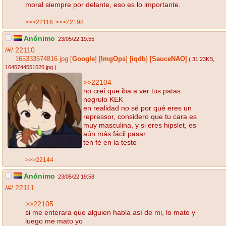
moral siempre por delante, eso es lo importante.
>>>22116
>>>22198
Anónimo
23/05/22 19:55
/#/
22110
165333574816.jpg
[
Google
]
[
ImgOps
]
[
iqdb
]
[
SauceNAO
]
( 31.23KB
,
1645744551526.jpg
)
>>22104
no creí que iba a ver tus patas
negrulo KEK
en realidad no sé por qué eres un
repressor, considero que tu cara es
muy masculina, y si eres hipslet, es
aún más fácil pasar
ten fé en la testo
>>>22144
Anónimo
23/05/22 19:58
/#/
22111
>>22105
si me enterara que alguien habla así de mi, lo mato y
luego me mato yo