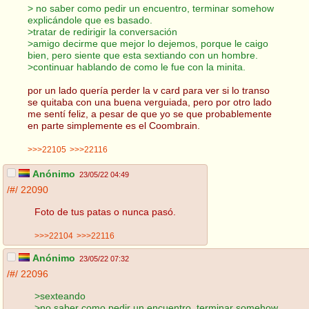
> no saber como pedir un encuentro, terminar somehow
explicándole que es basado.
>tratar de redirigir la conversación
>amigo decirme que mejor lo dejemos, porque le caigo
bien, pero siente que esta sextiando con un hombre.
>continuar hablando de como le fue con la minita.
por un lado quería perder la v card para ver si lo transo
se quitaba con una buena verguiada, pero por otro lado
me sentí feliz, a pesar de que yo se que probablemente
en parte simplemente es el Coombrain.
>>>22105
>>>22116
Anónimo
23/05/22 04:49
/#/
22090
Foto de tus patas o nunca pasó.
>>>22104
>>>22116
Anónimo
23/05/22 07:32
/#/
22096
>sexteando
>no saber como pedir un encuentro, terminar somehow