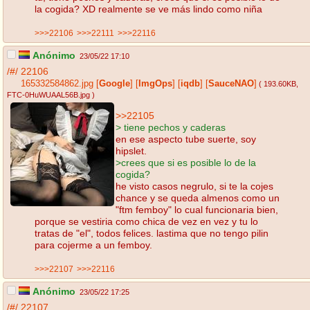
la cogida? XD realmente se ve más lindo como niña
>>>22106
>>>22111
>>>22116
Anónimo
23/05/22 17:10
/#/
22106
165332584862.jpg
[
Google
]
[
ImgOps
]
[
iqdb
]
[
SauceNAO
]
( 193.60KB
,
FTC-0HuWUAAL56B.jpg
)
>>22105
> tiene pechos y caderas
en ese aspecto tube suerte, soy
hipslet.
>crees que si es posible lo de la
cogida?
he visto casos negrulo, si te la cojes
chance y se queda almenos como un
"ftm femboy" lo cual funcionaria bien,
porque se vestiria como chica de vez en vez y tu lo
tratas de "el", todos felices. lastima que no tengo pilin
para cojerme a un femboy.
>>>22107
>>>22116
Anónimo
23/05/22 17:25
/#/
22107