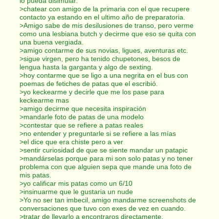
lo pueda disimular.
>chatear con amigo de la primaria con el que recupere
contacto ya estando en el ultimo año de preparatoria.
>Amigo sabe de mis desilusiones de transo, pero verme
como una lesbiana butch y decirme que eso se quita con
una buena vergiada.
>amigo contarme de sus novias, ligues, aventuras etc.
>sigue virgen, pero ha tenido chupetones, besos de
lengua hasta la garganta y algo de sexting.
>hoy contarme que se ligo a una negrita en el bus con
poemas de fetiches de patas que el escribió.
>yo keckearme y decirle que me los pase para
keckearme mas
>amigo decirme que necesita inspiración
>mandarle foto de patas de una modelo
>contestar que se refiere a patas reales
>no entender y preguntarle si se refiere a las mías
>el dice que era chiste pero a ver
>sentir curiosidad de que se siente mandar un patapic
>mandárselas porque para mi son solo patas y no tener
problema con que alguien sepa que mande una foto de
mis patas.
>yo calificar mis patas como un 6/10
>insinuarme que le gustaria un nude
>Yo no ser tan imbecil, amigo mandarme screenshots de
conversaciones que tuvo con exes de vez en cuando.
>tratar de llevarlo a encontraros directamente.