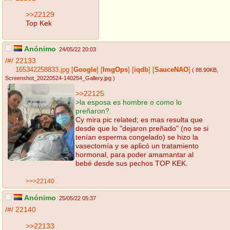
>>22129
Top Kek
Anónimo
24/05/22 20:03
/#/
22133
165342258833.jpg
[
Google
]
[
ImgOps
]
[
iqdb
]
[
SauceNAO
]
( 88.90KB
,
Screenshot_20220524-140254_Gallery.jpg
)
>>22125
>la esposa es hombre o como lo
preñaron?.
Cy mira pic related; es mas resulta que
desde que lo "dejaron preñado" (no se si
tenían esperma congelado) se hizo la
vasectomía y se aplicó un tratamiento
hormonal, para poder amamantar al
bebé desde sus pechos TOP KEK.
>>>22140
Anónimo
25/05/22 05:37
/#/
22140
>>22133