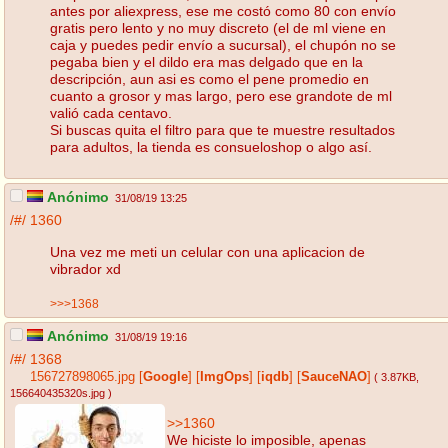
antes por aliexpress, ese me costó como 80 con envío
gratis pero lento y no muy discreto (el de ml viene en
caja y puedes pedir envío a sucursal), el chupón no se
pegaba bien y el dildo era mas delgado que en la
descripción, aun asi es como el pene promedio en
cuanto a grosor y mas largo, pero ese grandote de ml
valió cada centavo.
Si buscas quita el filtro para que te muestre resultados
para adultos, la tienda es consueloshop o algo así.
Anónimo
31/08/19 13:25
/#/
1360
Una vez me meti un celular con una aplicacion de
vibrador xd
>>>1368
Anónimo
31/08/19 19:16
/#/
1368
156727898065.jpg
[
Google
]
[
ImgOps
]
[
iqdb
]
[
SauceNAO
]
( 3.87KB
,
156640435320s.jpg
)
>>1360
We hiciste lo imposible, apenas