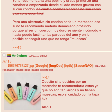
Yo te recomendaría una pepino y si sos primerizo una
zanahoria
empezando desde el lado menos grueso
eso
sí con condón
los cuales seamos sinceros no son caros
y se consiguen fácil
Pero una alternativa sin condón seria un marcador, eso
sí no te recomiendo meterlo demasiado profundo
porque al ser un cuerpo muy duro se siente incómodo y
hasta puede lastimar las paredes del ano y en lo
posible conseguir uno que no tenga "muescas"
>>>15
Anónimo
22/07/19 03:52
/#/
15
156376757127.jpg
[
Google
]
[
ImgOps
]
[
iqdb
]
[
SauceNAO
]
( 81.76KB
,
resaltador-stabilo-boss-pastel-celeste.jpg
)
>>14
Opecito si te decides por un
marcador te recomendaría estos ya
que no son tan largos y no tienen
muescas, eso si cuidado con la tapa
kek
Also 1