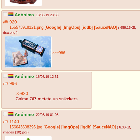
Anónimo
13/08/19 23:33
/#/
920
156573918121.png
[
Google
]
[
ImgOps
]
[
iqdb
]
[
SauceNAO
]
( 659.15KB
,
dsa.png
)
>>>996
Anónimo
16/08/19 12:31
/#/
996
>>920
Calma OP, metete un snikckers
Anónimo
22/08/19 01:08
/#/
1140
156643608395.jpg
[
Google
]
[
ImgOps
]
[
iqdb
]
[
SauceNAO
]
( 6.30KB
,
images (10).jpg
)