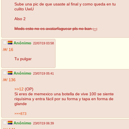
Sube una pic de que usaste al final y como queda en tu
culito UwU
Also 2
Mods esto no es avatarfaguear pls no ban ;_;
Anónimo
22/07/19 03:58
/#/
16
Tu pulgar
Anónimo
23/07/19 05:41
/#/
136
>>12
(OP)
Si eres de memexico una botella de vive 100 se siente
riquísima y entra fácil por su forma y tapa en forma de
glande
>>>873
Anónimo
23/07/19 06:39