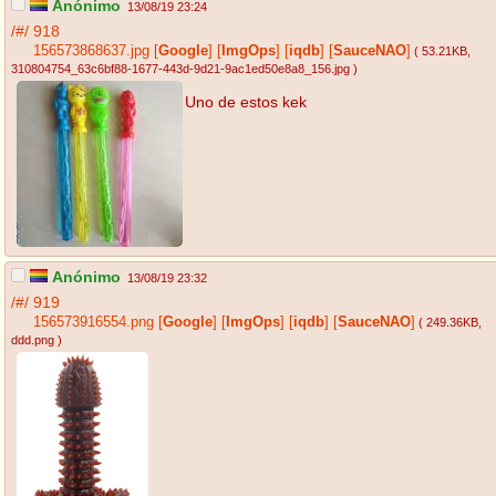
Anónimo
13/08/19 23:24
/#/
918
156573868637.jpg
[
Google
]
[
ImgOps
]
[
iqdb
]
[
SauceNAO
]
( 53.21KB
,
310804754_63c6bf88-1677-443d-9d21-9ac1ed50e8a8_156.jpg
)
Uno de estos kek
Anónimo
13/08/19 23:32
/#/
919
156573916554.png
[
Google
]
[
ImgOps
]
[
iqdb
]
[
SauceNAO
]
( 249.36KB
,
ddd.png
)