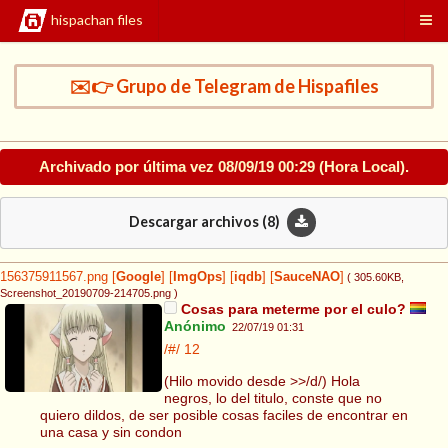
hispachan files
✉️👉 Grupo de Telegram de Hispafiles
Archivado por última vez
08/09/19 00:29
(Hora Local).
Descargar archivos (
8
)
156375911567.png
[
Google
]
[
ImgOps
]
[
iqdb
]
[
SauceNAO
]
( 305.60KB
,
Screenshot_20190709-214705.png
)
Cosas para meterme por el culo?
Anónimo
22/07/19 01:31
/#/
12
(Hilo movido desde >>/d/) Hola
negros, lo del titulo, conste que no
quiero dildos, de ser posible cosas faciles de encontrar en
una casa y sin condon