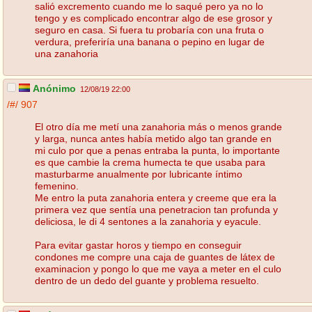
salió excremento cuando me lo saqué pero ya no lo
tengo y es complicado encontrar algo de ese grosor y
seguro en casa. Si fuera tu probaría con una fruta o
verdura, preferiría una banana o pepino en lugar de
una zanahoria
Anónimo
12/08/19 22:00
/#/
907
El otro día me metí una zanahoria más o menos grande
y larga, nunca antes había metido algo tan grande en
mi culo por que a penas entraba la punta, lo importante
es que cambie la crema humecta te que usaba para
masturbarme anualmente por lubricante íntimo
femenino.
Me entro la puta zanahoria entera y creeme que era la
primera vez que sentía una penetracion tan profunda y
deliciosa, le di 4 sentones a la zanahoria y eyacule.
Para evitar gastar horos y tiempo en conseguir
condones me compre una caja de guantes de látex de
examinacion y pongo lo que me vaya a meter en el culo
dentro de un dedo del guante y problema resuelto.