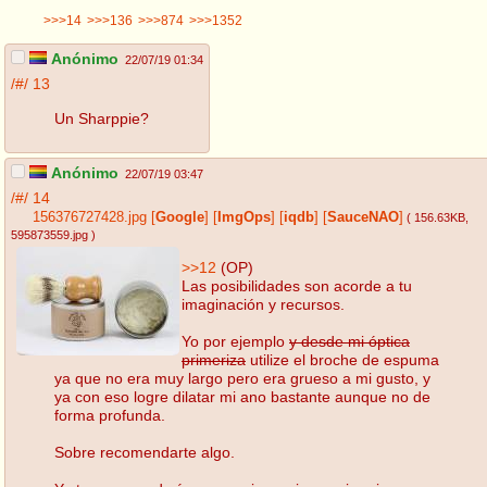
>>>14
>>>136
>>>874
>>>1352
Anónimo
22/07/19 01:34
/#/
13
Un Sharppie?
Anónimo
22/07/19 03:47
/#/
14
156376727428.jpg
[
Google
]
[
ImgOps
]
[
iqdb
]
[
SauceNAO
]
( 156.63KB
,
595873559.jpg
)
>>12
(OP)
Las posibilidades son acorde a tu
imaginación y recursos.
Yo por ejemplo
y desde mi óptica
primeriza
utilize el broche de espuma
ya que no era muy largo pero era grueso a mi gusto, y
ya con eso logre dilatar mi ano bastante aunque no de
forma profunda.
Sobre recomendarte algo.