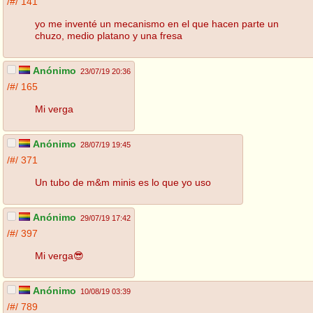
/#/
141
yo me inventé un mecanismo en el que hacen parte un
chuzo, medio platano y una fresa
Anónimo
23/07/19 20:36
/#/
165
Mi verga
Anónimo
28/07/19 19:45
/#/
371
Un tubo de m&m minis es lo que yo uso
Anónimo
29/07/19 17:42
/#/
397
Mi verga😎
Anónimo
10/08/19 03:39
/#/
789