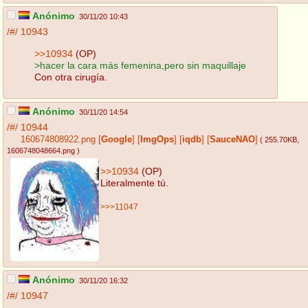
Anónimo
30/11/20 10:43
/#/
10943
>>10934
(OP)
>hacer la cara más femenina,pero sin maquillaje
Con otra cirugía.
Anónimo
30/11/20 14:54
/#/
10944
160674808922.png
[
Google
]
[
ImgOps
]
[
iqdb
]
[
SauceNAO
]
( 255.70KB
,
1606748048664.png
)
>>10934
(OP)
Literalmente tú.
>>>11047
Anónimo
30/11/20 16:32
/#/
10947