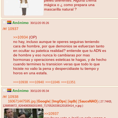
pieles diferentes. Alguna crema
mágica o ¿ como prepara una
mascarilla natural ?
Anónimo
30/11/20 05:26
/#/
10937
>>10934
(OP)
no hay, incluso aunque te operes seguiras teniendo
cara de hombre, por que demonios se esfuerzan tanto
en ocultar su patetica realidad? entiende que tu ADN es
de hombre y eso nunca lo cambiaras por mas
hormonas y operaciones esteticas te hagas, y de hecho
cuando termines tu transicion veras que todo lo que
hiciste no valio la pena y despercidiaste tu tiempo y
horos en una estafa.
>>>10938
>>>10940
>>>11046
>>>11351
Anónimo
30/11/20 05:34
/#/
10938
160671447595.jpg
[
Google
]
[
ImgOps
]
[
iqdb
]
[
SauceNAO
]
( 27.74KB
,
126859872_826408358201993_7170526338120183414_n.jpg
)
>>10937
por favor vete a /pol/ yo solo vengo a