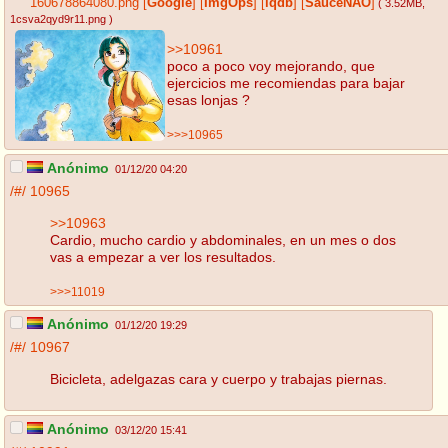
160678864080.png
[
Google
]
[
ImgOps
]
[
iqdb
]
[
SauceNAO
]
( 3.52MB
,
1csva2qyd9r11.png
)
>>10961
poco a poco voy mejorando, que
ejercicios me recomiendas para bajar
esas lonjas ?
>>>10965
Anónimo
01/12/20 04:20
/#/
10965
>>10963
Cardio, mucho cardio y abdominales, en un mes o dos
vas a empezar a ver los resultados.
>>>11019
Anónimo
01/12/20 19:29
/#/
10967
Bicicleta, adelgazas cara y cuerpo y trabajas piernas.
Anónimo
03/12/20 15:41