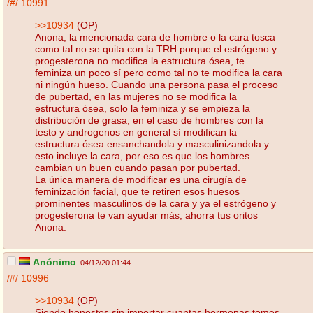
/#/
10991
>>10934
(OP)
Anona, la mencionada cara de hombre o la cara tosca
como tal no se quita con la TRH porque el estrógeno y
progesterona no modifica la estructura ósea, te
feminiza un poco sí pero como tal no te modifica la cara
ni ningún hueso. Cuando una persona pasa el proceso
de pubertad, en las mujeres no se modifica la
estructura ósea, solo la feminiza y se empieza la
distribución de grasa, en el caso de hombres con la
testo y androgenos en general sí modifican la
estructura ósea ensanchandola y masculinizandola y
esto incluye la cara, por eso es que los hombres
cambian un buen cuando pasan por pubertad.
La única manera de modificar es una cirugía de
feminización facial, que te retiren esos huesos
prominentes masculinos de la cara y ya el estrógeno y
progesterona te van ayudar más, ahorra tus oritos
Anona.
Anónimo
04/12/20 01:44
/#/
10996
>>10934
(OP)
Siendo honestos sin importar cuantas hormonas tomes