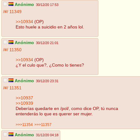
Anónimo
30/12/20 17:53
/#/
11349
>>10934
(OP)
Esto huele a suicidio en 2 años lol.
Anónimo
30/12/20 21:01
/#/
11350
>>10934
(OP)
¿Y el culo que?, ¿Como lo tienes?
Anónimo
30/12/20 23:31
/#/
11351
>>10937
>>10939
Deberías quedarte en /pol/, como dice OP, tú nunca
entenderás lo que es querer ser mujer.
>>>11354
>>>11357
Anónimo
31/12/20 04:18