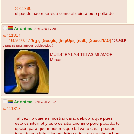
>>11280
el puede hacer su vida como el quiera puto poltardo
Anónimo
27/12/20 17:38
/#/
11314
160909071776.jpg
[
Google
]
[
ImgOps
]
[
iqdb
]
[
SauceNAO
]
( 26.30KB
,
Jaina es puta amigos cuidado.jpg
)
MUESTRA LAS TETAS MI AMOR
Minus
Anónimo
27/12/20 23:22
/#/
11318
Tal vez no quieras mostrar cara, debido a que pues,
esto es internet y esto es sitio anónimo pero para darte
opción para que muestres que tal va tu cara, puedes
tomarte una foto y luego delinear tu cara en photoshop.