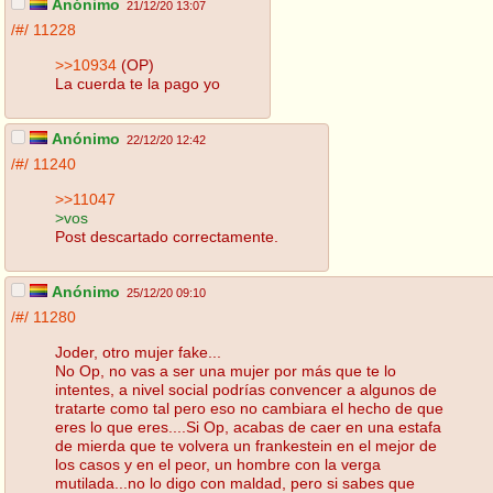
Anónimo
21/12/20 13:07
/#/
11228
>>10934
(OP)
La cuerda te la pago yo
Anónimo
22/12/20 12:42
/#/
11240
>>11047
>vos
Post descartado correctamente.
Anónimo
25/12/20 09:10
/#/
11280
Joder, otro mujer fake...
No Op, no vas a ser una mujer por más que te lo
intentes, a nivel social podrías convencer a algunos de
tratarte como tal pero eso no cambiara el hecho de que
eres lo que eres....Si Op, acabas de caer en una estafa
de mierda que te volvera un frankestein en el mejor de
los casos y en el peor, un hombre con la verga
mutilada...no lo digo con maldad, pero si sabes que