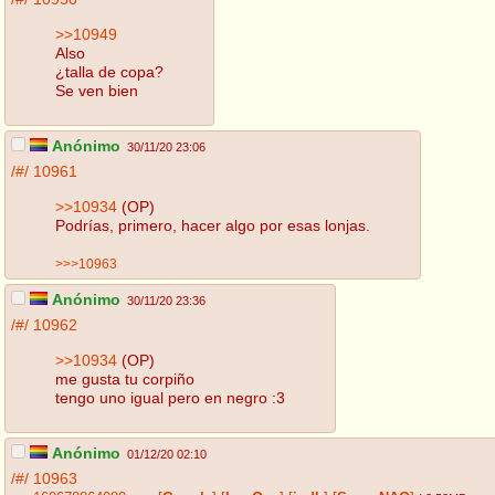
>>10949
Also
¿talla de copa?
Se ven bien
Anónimo
30/11/20 23:06
/#/
10961
>>10934
(OP)
Podrías, primero, hacer algo por esas lonjas.
>>>10963
Anónimo
30/11/20 23:36
/#/
10962
>>10934
(OP)
me gusta tu corpiño
tengo uno igual pero en negro :3
Anónimo
01/12/20 02:10
/#/
10963