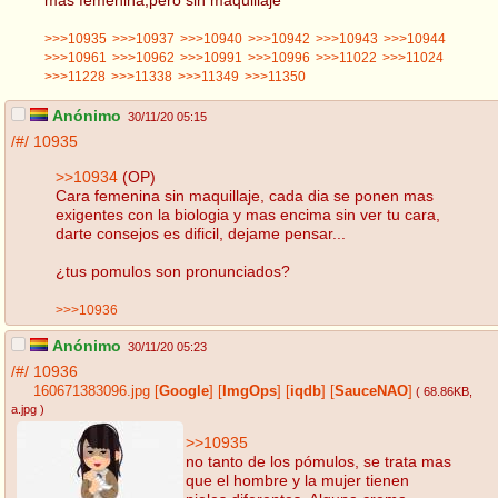
>>>10935
>>>10937
>>>10940
>>>10942
>>>10943
>>>10944
>>>10961
>>>10962
>>>10991
>>>10996
>>>11022
>>>11024
>>>11228
>>>11338
>>>11349
>>>11350
Anónimo
30/11/20 05:15
/#/
10935
>>10934
(OP)
Cara femenina sin maquillaje, cada dia se ponen mas
exigentes con la biologia y mas encima sin ver tu cara,
darte consejos es dificil, dejame pensar...
¿tus pomulos son pronunciados?
>>>10936
Anónimo
30/11/20 05:23
/#/
10936
160671383096.jpg
[
Google
]
[
ImgOps
]
[
iqdb
]
[
SauceNAO
]
( 68.86KB
,
a.jpg
)
>>10935
no tanto de los pómulos, se trata mas
que el hombre y la mujer tienen