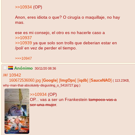
>>10934
(OP)
Anon, eres idiota o que? O cirugía o maquillaje, no hay
mas.
ese es mi consejo, el otro es no hacerle caso a
>>10937
>>10939
ya que solo son trolls que deberian estar en
/pol/ en vez de perder el tiempo.
>>>10947
Anónimo
30/11/20 08:36
/#/
10942
160672536060.jpg
[
Google
]
[
ImgOps
]
[
iqdb
]
[
SauceNAO
]
( 113.23KB
,
why-man-that-absolutely-disgusting_o_5416727.jpg
)
>>10934
(OP)
OP... vas a ser un Frankestein
tampoco vas a
ser una mujer
.