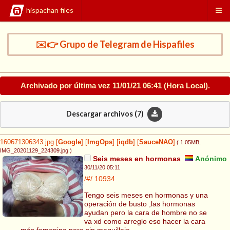
hispachan files
✉️👉 Grupo de Telegram de Hispafiles
Archivado por última vez
11/01/21 06:41
(Hora Local).
Descargar archivos (
7
)
160671306343.jpg
[
Google
]
[
ImgOps
]
[
iqdb
]
[
SauceNAO
]
( 1.05MB
,
IMG_20201129_224309.jpg
)
Seis meses en hormonas
Anónimo
30/11/20 05:11
/#/
10934
Tengo seis meses en hormonas y una
operación de busto ,las hormonas
ayudan pero la cara de hombre no se
va xd como arreglo eso hacer la cara
más femenina,pero sin maquillaje