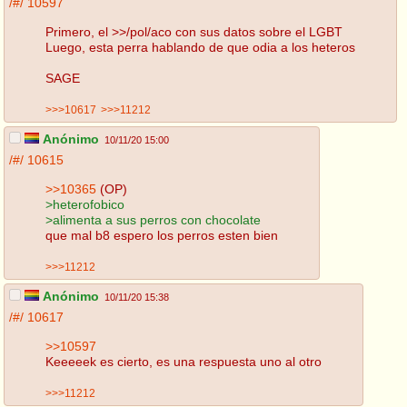
/#/
10597
Primero, el >>/pol/aco con sus datos sobre el LGBT
Luego, esta perra hablando de que odia a los heteros
SAGE
>>>10617
>>>11212
Anónimo
10/11/20 15:00
/#/
10615
>>10365
(OP)
>heterofobico
>alimenta a sus perros con chocolate
que mal b8 espero los perros esten bien
>>>11212
Anónimo
10/11/20 15:38
/#/
10617
>>10597
Keeeeek es cierto, es una respuesta uno al otro
>>>11212