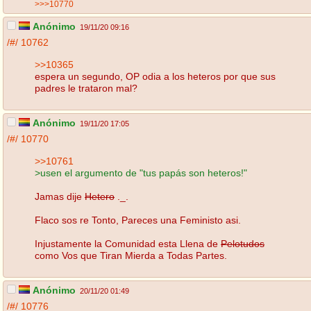
>>>10770
Anónimo
19/11/20 09:16
/#/
10762
>>10365
espera un segundo, OP odia a los heteros por que sus
padres le trataron mal?
Anónimo
19/11/20 17:05
/#/
10770
>>10761
>usen el argumento de "tus papás son heteros!"
Jamas dije
Hetero
._.
Flaco sos re Tonto, Pareces una Feministo asi.
Injustamente la Comunidad esta Llena de
Pelotudos
como Vos que Tiran Mierda a Todas Partes.
Anónimo
20/11/20 01:49
/#/
10776