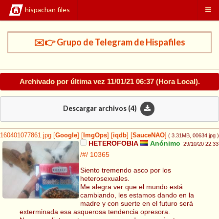
hispachan files
✉️👉 Grupo de Telegram de Hispafiles
Archivado por última vez
11/01/21 06:37
(Hora Local).
Descargar archivos (
4
)
160401077861.jpg
[
Google
]
[
ImgOps
]
[
iqdb
]
[
SauceNAO
]
( 3.31MB
, 00634.jpg
)
HETEROFOBIA
Anónimo
29/10/20 22:33
/#/
10365
Siento tremendo asco por los
heterosexuales.
Me alegra ver que el mundo está
cambiando, les estamos dando en la
madre y con suerte en el futuro será
exterminada esa asquerosa tendencia opresora.