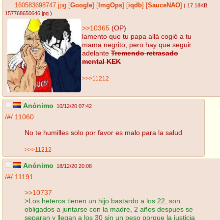
160583698747.jpg
[
Google
]
[
ImgOps
]
[
iqdb
]
[
SauceNAO
]
( 17.18KB
,
157768650646.jpg
)
>>10365
(OP)
lamento que tu papa allá cogió a tu
mama negrito, pero hay que seguir
adelante
Tremendo retrasado
mental KEK
>>>11212
Anónimo
10/12/20 07:42
/#/
11060
No te humilles solo por favor es malo para la salud
>>>11212
Anónimo
18/12/20 20:08
/#/
11191
>>10737
>Los heteros tienen un hijo bastardo a los 22, son
obligados a juntarse con la madre, 2 años despues se
separan y llegan a los 30 sin un peso porque la justicia