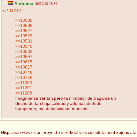
Anónimo
20/12/20 15:34
/#/
11212
>>10505
>>10506
>>10527
>>10529
>>10531
>>10549
>>10582
>>10597
>>10615
>>10617
>>10748
>>10776
>>11060
>>11201
>>11208
Imagínense ser tan pero ta n imbécil de tragarse un
Bocho de tan baja calidad y además de todo
bumpearlo, me decepcionan maricos.
Hispachan Files es un proyecto no-oficial y es completamente ajeno a la