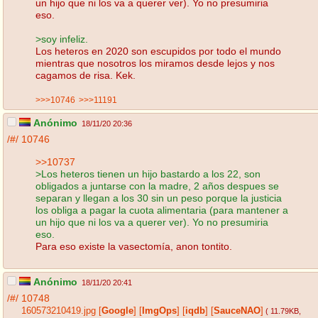
un hijo que ni los va a querer ver). Yo no presumiria
eso.
>soy infeliz.
Los heteros en 2020 son escupidos por todo el mundo
mientras que nosotros los miramos desde lejos y nos
cagamos de risa. Kek.
>>>10746
>>>11191
Anónimo
18/11/20 20:36
/#/
10746
>>10737
>Los heteros tienen un hijo bastardo a los 22, son
obligados a juntarse con la madre, 2 años despues se
separan y llegan a los 30 sin un peso porque la justicia
los obliga a pagar la cuota alimentaria (para mantener a
un hijo que ni los va a querer ver). Yo no presumiria
eso.
Para eso existe la vasectomía, anon tontito.
Anónimo
18/11/20 20:41
/#/
10748
160573210419.jpg
[
Google
]
[
ImgOps
]
[
iqdb
]
[
SauceNAO
]
( 11.79KB
,