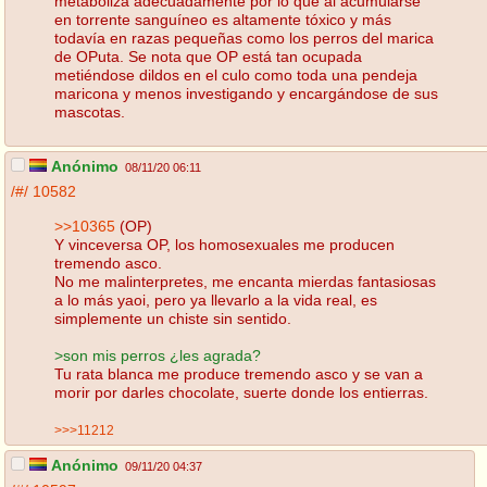
metaboliza adecuadamente por lo que al acumularse
en torrente sanguíneo es altamente tóxico y más
todavía en razas pequeñas como los perros del marica
de OPuta. Se nota que OP está tan ocupada
metiéndose dildos en el culo como toda una pendeja
maricona y menos investigando y encargándose de sus
mascotas.
Anónimo
08/11/20 06:11
/#/
10582
>>10365
(OP)
Y vinceversa OP, los homosexuales me producen
tremendo asco.
No me malinterpretes, me encanta mierdas fantasiosas
a lo más yaoi, pero ya llevarlo a la vida real, es
simplemente un chiste sin sentido.
>son mis perros ¿les agrada?
Tu rata blanca me produce tremendo asco y se van a
morir por darles chocolate, suerte donde los entierras.
>>>11212
Anónimo
09/11/20 04:37