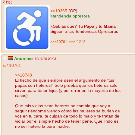
Z.jpg
)
>>10365
(OP)
>tendencia opresora
¿Sabias que? Tu
Papa
y tu
Mama
Siguen a las Tendencias Opresoras
>>>10761
>>>11212
Anónimo
19/11/20 09:03
/#/
10761
>>10748
El hecho de que siempre usen el argumento de "tus
papás son heteros!" Solo prueba que los heteros solo
sirven para tener hijos (y por error en la mayoría de los
casos).
Que mis viejos sean heteros no cambia que voy a
seguir riéndome viendo cómo las mujeres se burlan de
vos en tu cara, te culpan de todo lo malo y te tratan de
violar por el simple hecho de tener pene. Que lindo es
no ser hetero la pura madre.