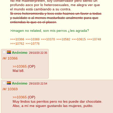
No me malinterpreten, soy conservador pero siento un
profundo asco por lo heterosexuales, me alegra ver que
el mundo está cambiando a su contra.
Si eres heteromierda y lees esto haznos un favor a todas
y suicídate o al menos masturbate analmente para que
entiendas lo que es el placer.
>imagen no related, son mis perros ¿les agrada?
>>>10366
>>>10369
>>>10370
>>>10582
>>>10615
>>>10748
>>>10762
>>>10776
Anónimo
29/10/20 22:35
/#/
10366
>>10365
(OP)
Mal b8.
Anónimo
29/10/20 22:54
/#/
10369
>>10365
(OP)
Muy lindos tus perritos pero no les puede dar chocolate.
Also, a mí me siguen gustando las mujeres, putito.