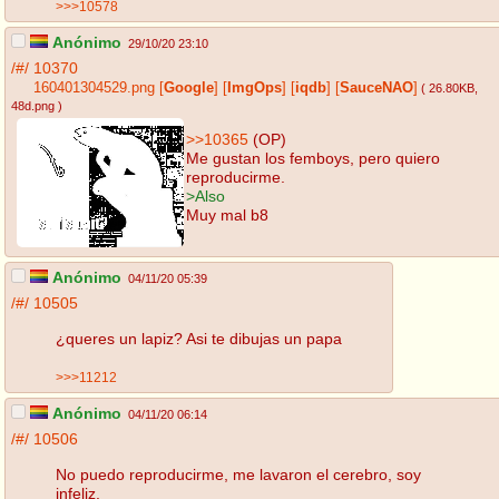
>>>10578
Anónimo
29/10/20 23:10
/#/
10370
160401304529.png
[
Google
]
[
ImgOps
]
[
iqdb
]
[
SauceNAO
]
( 26.80KB
,
48d.png
)
>>10365
(OP)
Me gustan los femboys, pero quiero
reproducirme.
>Also
Muy mal b8
Anónimo
04/11/20 05:39
/#/
10505
¿queres un lapiz? Asi te dibujas un papa
>>>11212
Anónimo
04/11/20 06:14
/#/
10506
No puedo reproducirme, me lavaron el cerebro, soy
infeliz.