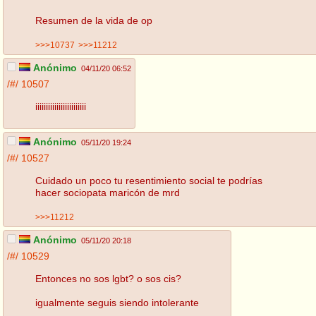
Resumen de la vida de op
>>>10737
>>>11212
Anónimo
04/11/20 06:52
/#/
10507
iiiiiiiiiiiiiiiiiiiiiiii
Anónimo
05/11/20 19:24
/#/
10527
Cuidado un poco tu resentimiento social te podrías
hacer sociopata maricón de mrd
>>>11212
Anónimo
05/11/20 20:18
/#/
10529
Entonces no sos lgbt? o sos cis?
igualmente seguis siendo intolerante