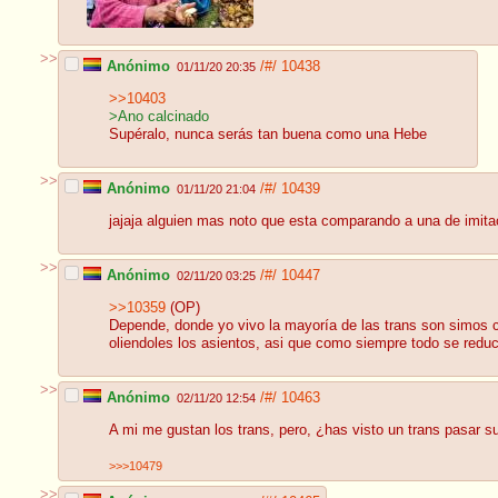
>>
Anónimo
/#/
10438
01/11/20 20:35
>>10403
>Ano calcinado
Supéralo, nunca serás tan buena como una Hebe
>>
Anónimo
/#/
10439
01/11/20 21:04
jajaja alguien mas noto que esta comparando a una de imitac
>>
Anónimo
/#/
10447
02/11/20 03:25
>>10359
(OP)
Depende, donde yo vivo la mayoría de las trans son simos co
oliendoles los asientos, asi que como siempre todo se reduc
>>
Anónimo
/#/
10463
02/11/20 12:54
A mi me gustan los trans, pero, ¿has visto un trans pasar 
>>>10479
>>