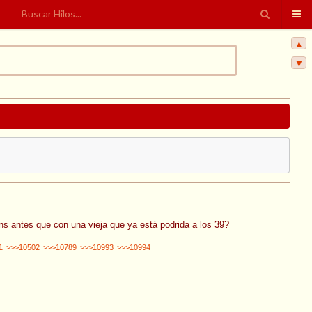
▲
▼
ns antes que con una vieja que ya está podrida a los 39?
1
>>>10502
>>>10789
>>>10993
>>>10994