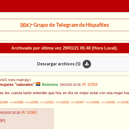
✉️👉 Grupo de Telegram de Hispafiles
Archivado por última vez
29/01/21 05:40
(Hora Local).
Descargar archivos (
5
)
1x423
, trans mujer.jpg
)
mujeres "naturales"
Anónimo
/#/
10359
29/10/20 20:26
s les cuesta tanto entender que hoy en día es mejor estar con una mujer tra
10384
>>>10388
>>>10390
>>>10391
>>>10392
>>>10447
>>>10465
>>>10480
>>>1048
/#/
10360
29/10/20 20:28
OP)