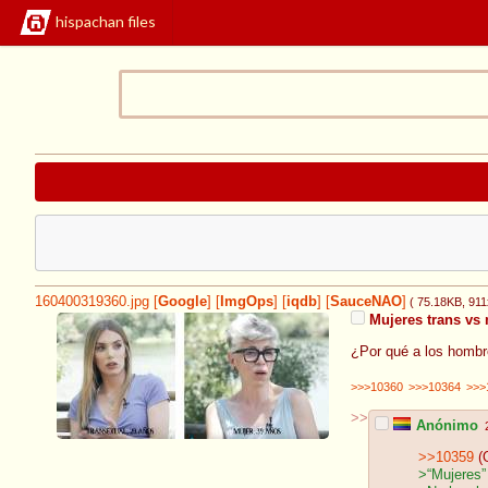
hispachan files
160400319360.jpg
[
Google
]
[
ImgOps
]
[
iqdb
]
[
SauceNAO
]
( 75.18KB
, 91
Mujeres trans vs 
¿Por qué a los hombre
>>>10360
>>>10364
>>>
>>
Anónimo
>>10359
(
>“Mujeres”