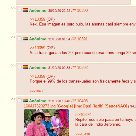
>>
Anónimo
/#/
10390
30/10/20 22:22
>>10359
(OP)
Kek. Esa imagen es puro bulo, las anonas casi siempre env
>>
Anónimo
/#/
10391
31/10/20 01:34
>>10359
(OP)
Si la trans gana a los 29, pero cuando esa trans tenga 39 
>>
Anónimo
/#/
10392
31/10/20 02:38
>>10359
(OP)
Porque el 99% de los transexuales son físicamente feos y s
>>>10403
>>
Anónimo
/#/
10403
31/10/20 19:40
160417320273.jpg
[
Google
]
[
ImgOps
]
[
iqdb
]
[
SauceNAO
]
( 94.
>>10392
Repito, eso solo pasa en tu hoyo
la cara del indio Jerónimo.
>>>10438