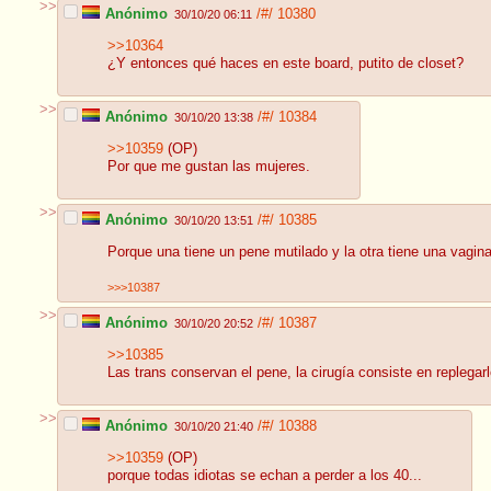
>>
Anónimo
/#/
10380
30/10/20 06:11
>>10364
¿Y entonces qué haces en este board, putito de closet?
>>
Anónimo
/#/
10384
30/10/20 13:38
>>10359
(OP)
Por que me gustan las mujeres.
>>
Anónimo
/#/
10385
30/10/20 13:51
Porque una tiene un pene mutilado y la otra tiene una vagina
>>>10387
>>
Anónimo
/#/
10387
30/10/20 20:52
>>10385
Las trans conservan el pene, la cirugía consiste en replegarl
>>
Anónimo
/#/
10388
30/10/20 21:40
>>10359
(OP)
porque todas idiotas se echan a perder a los 40...