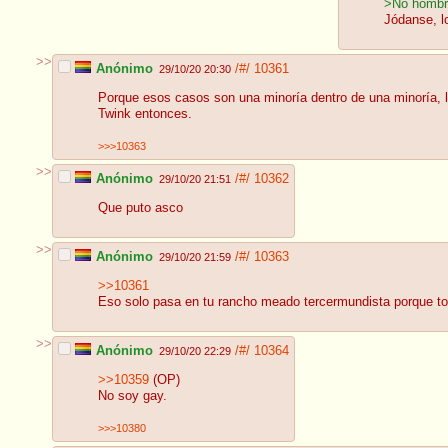
>No hombr
Jódanse, l
>>
Anónimo
/#/
10361
29/10/20 20:30
Porque esos casos son una minoría dentro de una minoría, la
Twink entonces.
>>>10363
>>
Anónimo
/#/
10362
29/10/20 21:51
Que puto asco
>>
Anónimo
/#/
10363
29/10/20 21:59
>>10361
Eso solo pasa en tu rancho meado tercermundista porque t
>>
Anónimo
/#/
10364
29/10/20 22:29
>>10359
(OP)
No soy gay.
>>>10380