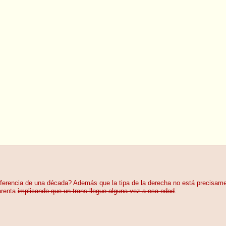
diferencia de una década? Además que la tipa de la derecha no está precisam
uarenta
implicando que un trans llegue alguna vez a esa edad
.