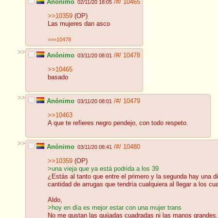
Anónimo
/#/
10465
02/11/20 18:05
>>10359
(OP)
Las mujeres dan asco
>>>10478
>>
Anónimo
/#/
10478
03/11/20 08:01
>>10465
basado
>>
Anónimo
/#/
10479
03/11/20 08:01
>>10463
A que te refieres negro pendejo, con todo respeto.
>>
Anónimo
/#/
10480
03/11/20 08:41
>>10359
(OP)
>una vieja que ya está podrida a los 39
¿Estás al tanto que entre el primero y la segunda hay una 
cantidad de arrugas que tendría cualquiera al llegar a los c
Aldo,
>hoy en día es mejor estar con una mujer trans
No me gustan las quijadas cuadradas ni las manos grandes.