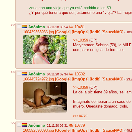
>que con una vieja que ya está podrida a los 39
¿Y por qué tendría que ser justamente una "vieja"? La mejor 
>>
Anónimo
/#/
10481
03/11/20 08:54
160439363936.jpg
[
Google
]
[
ImgOps
]
[
iqdb
]
[
SauceNAO
]
( 109
>>10359
(OP)
Marycarmen Sobrino (59), la MILF p
comparar en igual de términos.
>>
Anónimo
/#/
10502
04/11/20 02:34
160445724972.jpg
[
Google
]
[
ImgOps
]
[
iqdb
]
[
SauceNAO
]
( 23.
>>10359
(OP)
La de la pic tiene 39 años, se ll
Imagínate comparar a un saco de
muero. Quedaste domado, trolo.
>>>10779
>>
Anónimo
/#/
10779
21/11/20 02:31
160592590393.jpg
[
Google
]
[
ImgOps
]
[
iqdb
]
[
SauceNAO
]
( 49.