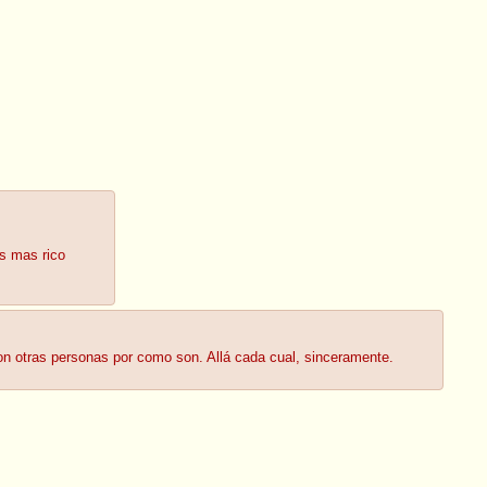
es mas rico
n otras personas por como son. Allá cada cual, sinceramente.