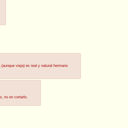
 (aunque vieja) es real y natural hermano
o, no en cortarlo.