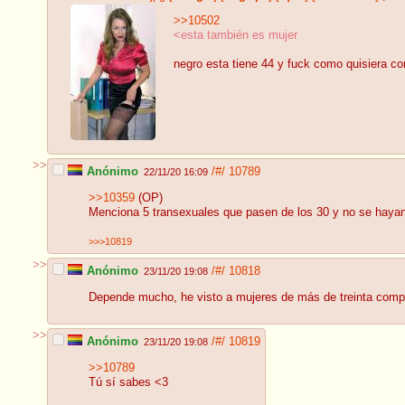
>>10502
<esta también es mujer
negro esta tiene 44 y fuck como quisiera con
>>
Anónimo
/#/
10789
22/11/20 16:09
>>10359
(OP)
Menciona 5 transexuales que pasen de los 30 y no se hayan s
>>>10819
>>
Anónimo
/#/
10818
23/11/20 19:08
Depende mucho, he visto a mujeres de más de treinta compl
>>
Anónimo
/#/
10819
23/11/20 19:08
>>10789
Tú sí sabes <3