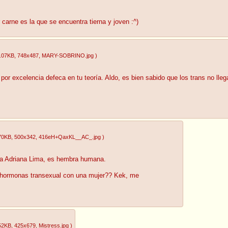
carne es la que se encuentra tierna y joven :^)
.07KB
, 748x487
, MARY-SOBRINO.jpg
)
or excelencia defeca en tu teoría. Aldo, es bien sabido que los trans no lleg
70KB
, 500x342
, 416eH+QaxKL__AC_.jpg
)
ama Adriana Lima, es hembra humana.
 hormonas transexual con una mujer?? Kek, me
52KB
, 425x679
, Mistress.jpg
)