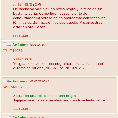
>>1743679
(OP)
De hecho yo ya tuve una novia negra y la relación fué
bastante seria. Como buen descendiente de
conquistador mi obligación es aparearme con todas las
féminas de distinzas étnias que pueda. Mis ancestros
estarían orgullosos.
>>>1744031
Anónimo
01/06/22 02:42
/#/
1744031
>>1743810
Yo igual, estuve con una negra hermosa la cual amaré
el resto de mi vida, VIVAN LAS NEGRITAS.
Anónimo
01/06/22 02:44
/#/
1744037
>estar en una relacion con una negra
Jajajaja miren a este pendejo suicidandose lentamente
>>>1744057
Anónimo