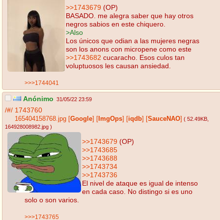
>>1743679
(OP)
BASADO. me alegra saber que hay otros
negros sabios en este chiquero.
>Also
Los únicos que odian a las mujeres negras
son los anons con micropene como este
>>1743682
cucaracho. Esos culos tan
voluptuosos les causan ansiedad.
>>>1744041
Anónimo
31/05/22 23:59
/#/
1743760
165404158768.jpg
[
Google
]
[
ImgOps
]
[
iqdb
]
[
SauceNAO
]
( 52.49KB
,
164928008982.jpg
)
>>1743679
(OP)
>>1743685
>>1743688
>>1743734
>>1743736
El nivel de ataque es igual de intenso
en cada caso. No distingo si es uno
solo o son varios.
>>>1743765