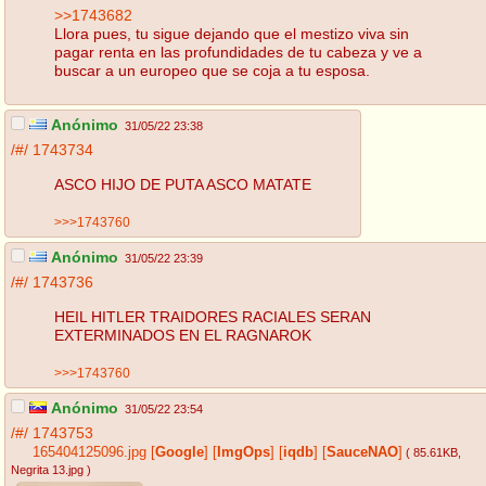
>>1743682
Llora pues, tu sigue dejando que el mestizo viva sin
pagar renta en las profundidades de tu cabeza y ve a
buscar a un europeo que se coja a tu esposa.
Anónimo
31/05/22 23:38
/#/
1743734
ASCO HIJO DE PUTA ASCO MATATE
>>>1743760
Anónimo
31/05/22 23:39
/#/
1743736
HEIL HITLER TRAIDORES RACIALES SERAN
EXTERMINADOS EN EL RAGNAROK
>>>1743760
Anónimo
31/05/22 23:54
/#/
1743753
165404125096.jpg
[
Google
]
[
ImgOps
]
[
iqdb
]
[
SauceNAO
]
( 85.61KB
,
Negrita 13.jpg
)