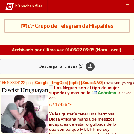
hispachan files
✉️👉 Grupo de Telegram de Hispafiles
Archivado por última vez
01/06/22 06:05
(Hora Local).
Descargar archivos (
5
)
165403634122.png
[
Google
]
[
ImgOps
]
[
iqdb
]
[
SauceNAO
]
( 428.56KB
, yo.png
)
Las Negras son el tipo de mujer
superior y mas bello
Anónimo
31/05/22
22:32
/#/
1743679
Ya les gustaría tener una hermosa
Diosa Africana manga de mestizos
incapaces de estar orgullosos de lo
que son porque MUUHH no soy