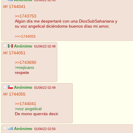
01/06/22 02:45
/#/
1744041
>>1743753
Algún día me despertaré con una DiosSubSahariana y
su voz angelical diciéndome buenos días mi amor,
>>>1744055
Anónimo
01/06/22 02:48
/#/
1744051
>>1743690
>mejicano
respete
Anónimo
01/06/22 02:49
/#/
1744055
>>1744041
>voz angelical
De mono querrás decir.
Anónimo
01/06/22 02:50