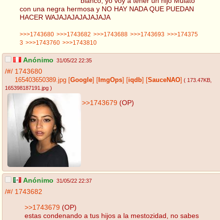
blanco, yo voy a tener un hijo Mulato
con una negra hermosa y NO HAY NADA QUE PUEDAN
HACER WAJAJAJAJAJAJAJA
>>>1743680
>>>1743682
>>>1743688
>>>1743693
>>>174375
3
>>>1743760
>>>1743810
Anónimo
31/05/22 22:35
/#/
1743680
165403650389.jpg
[
Google
]
[
ImgOps
]
[
iqdb
]
[
SauceNAO
]
( 173.47KB
,
165398187191.jpg
)
>>1743679
(OP)
Anónimo
31/05/22 22:37
/#/
1743682
>>1743679
(OP)
estas condenando a tus hijos a la mestozidad, no sabes