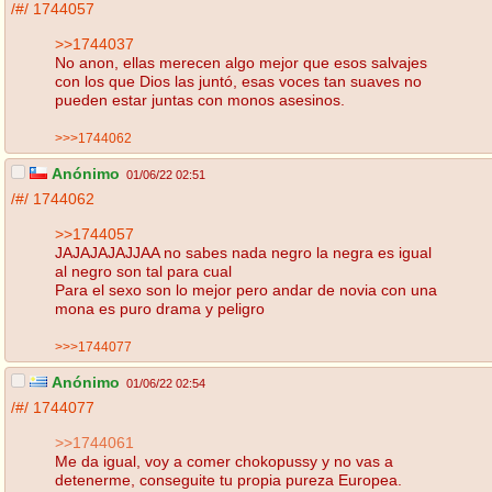
/#/
1744057
>>1744037
No anon, ellas merecen algo mejor que esos salvajes
con los que Dios las juntó, esas voces tan suaves no
pueden estar juntas con monos asesinos.
>>>1744062
Anónimo
01/06/22 02:51
/#/
1744062
>>1744057
JAJAJAJAJJAA no sabes nada negro la negra es igual
al negro son tal para cual
Para el sexo son lo mejor pero andar de novia con una
mona es puro drama y peligro
>>>1744077
Anónimo
01/06/22 02:54
/#/
1744077
>>1744061
Me da igual, voy a comer chokopussy y no vas a
detenerme, conseguite tu propia pureza Europea.