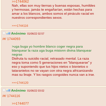
>>1744062
Nah, ellas son muy tiernas y buenas esposas, humildes
y hermosas, jamás te engañarían, están hechas para
amar a los blancos, ambos somos el pináculo racial en
nuestros correspondientes sexos.
>>>1744116
Anónimo
01/06/22 02:57
/#/
1744093
>uga buga yo hombre blanco coger negra para
blanquear la raza uga buga misionn divina blanquear
negras
Disfruta tu suicidio racial, retrasado mental. La raza
negra toma como 5 generaciones en "blanquearse" y
eso y suponiendo que tus hijos nietos o bisnietos o
tataranietos no se vayan con otra negra africanizando
mas su linaje. Y los rasgos congoides nunca van a irse.
>>>1744120
Anónimo
01/06/22 03:02
/#/
1744116
>>1744077