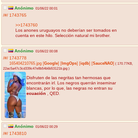
Anónimo
01/06/22 00:01
/#/
1743765
>>1743760
Los anones uruguayos no deberían ser tomados en
cuenta en este hilo. Selección natural mi brother.
Anónimo
01/06/22 00:08
/#/
1743778
165404210765.jpg
[
Google
]
[
ImgOps
]
[
iqdb
]
[
SauceNAO
]
( 170.77KB
,
22ac5a47c3cd339c47e8b54b6b53121b.jpg
)
Disfruten de las negritas tan hermosas que
encontrarán irl. Los negros querrán inseminar
blancas, por lo que, las negras no entran su
ecuación
, QED.
Anónimo
01/06/22 00:29
/#/
1743810