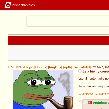
hispachan files
165400216459.jpg
[
Google
]
[
ImgOps
]
[
iqdb
]
[
SauceNAO
]
( 74.76KB
, 90
Está bien y correc
Literalmente nadie ne
Tu no tienes ningún a
>>>1743300
>>>1743302
>>
Anónimo