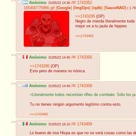
>>
Anónimo
/#/
1743352
31/05/22 14:36
165400776966.gif
[
Google
]
[
ImgOps
]
[
iqdb
]
[
SauceNAO
]
( 1.7
>>1743295
(OP)
Negro de mierda literalmente toda
mejor ve a tu jaula de hippies
>>>1743465
>>
Anónimo
/#/
1743356
31/05/22 14:45
>>1743295
(OP)
Esto pero de manera no irónica.
>>
Anónimo
/#/
1743358
31/05/22 14:49
>Literalmente todos necesitan rifles de combate. Sólo los
Tu no tienes ningún argumento legítimo contra esto.
>>>1743465
>>
Anónimo
/#/
1743409
31/05/22 16:10
Lo bueno de irse Hispa es que no se verá cosas como las d