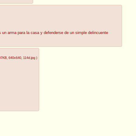
es un arma para la casa y defenderse de un simple delincuente
97KB
, 640x640
, 114d.jpg
)