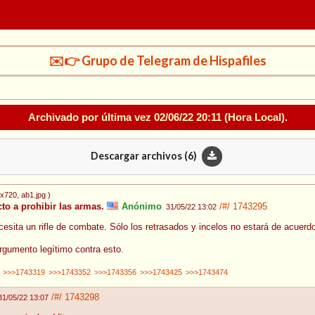
✉️👉 Grupo de Telegram de Hispafiles
Archivado por última vez
02/06/22 20:11
(Hora Local).
Descargar archivos (
6
)
6x720
, ab1.jpg
)
to a prohibir las armas.
Anónimo
/#/
1743295
31/05/22 13:02
cesita un rifle de combate. Sólo los retrasados y incelos no estará de acuerd
rgumento legítimo contra esto.
>>>1743319
>>>1743352
>>>1743356
>>>1743425
>>>1743474
/#/
1743298
31/05/22 13:07