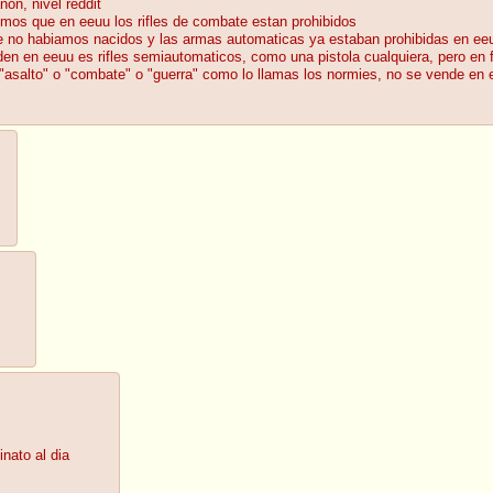
non, nivel reddit
mos que en eeuu los rifles de combate estan prohibidos
te no habiamos nacidos y las armas automaticas ya estaban prohibidas en ee
den en eeuu es rifles semiautomaticos, como una pistola cualquiera, pero en f
e "asalto" o "combate" o "guerra" como lo llamas los normies, no se vende en 
nato al dia