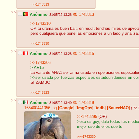
>>>1743313
>>
Anónimo
/#/
1743313
31/05/22 13:26
>>1743310
OP tu drama es buen bait, en reddit tendrias miles de upvot
pero cualquiera que pone las emociones a un lado y analiza,
>>>1743330
>>
Anónimo
/#/
1743315
31/05/22 13:28
>>1743306
> AR15
La variante M4A1 ser arma usada en operaciones especiale
>>ser usada por fuerzas especiales estadounidenses en co
SI ZAMBO
>>>1743323
>>
Anónimo
/#/
1743319
31/05/22 13:40
165400441056.jpg
[
Google
]
[
ImgOps
]
[
iqdb
]
[
SauceNAO
]
( 72.
>>1743295
(OP)
>eso es goy, dale todos tus medio
mejor uso de ellos que tu
>>>1743330