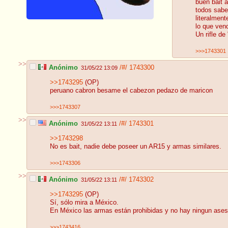
buen bait a
todos sabe
literalmen
lo que ven
Un rifle d
>>>1743301
>>
Anónimo
/#/
1743300
31/05/22 13:09
>>1743295
(OP)
peruano cabron besame el cabezon pedazo de maricon
>>>1743307
>>
Anónimo
/#/
1743301
31/05/22 13:11
>>1743298
No es bait, nadie debe poseer un AR15 y armas similares.
>>>1743306
>>
Anónimo
/#/
1743302
31/05/22 13:11
>>1743295
(OP)
Sí, sólo mira a México.
En México las armas están prohibidas y no hay ningun asesi
>>>1743416