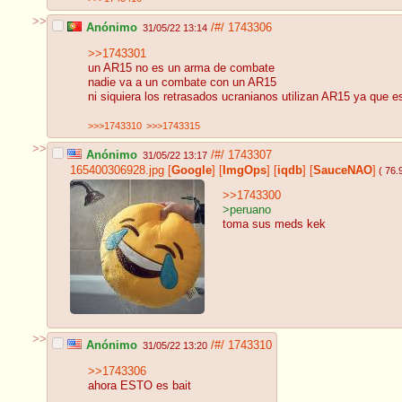
>>
Anónimo
/#/
1743306
31/05/22 13:14
>>1743301
un AR15 no es un arma de combate
nadie va a un combate con un AR15
ni siquiera los retrasados ucranianos utilizan AR15 ya que 
>>>1743310
>>>1743315
>>
Anónimo
/#/
1743307
31/05/22 13:17
165400306928.jpg
[
Google
]
[
ImgOps
]
[
iqdb
]
[
SauceNAO
]
( 76.
>>1743300
>peruano
toma sus meds kek
>>
Anónimo
/#/
1743310
31/05/22 13:20
>>1743306
ahora ESTO es bait