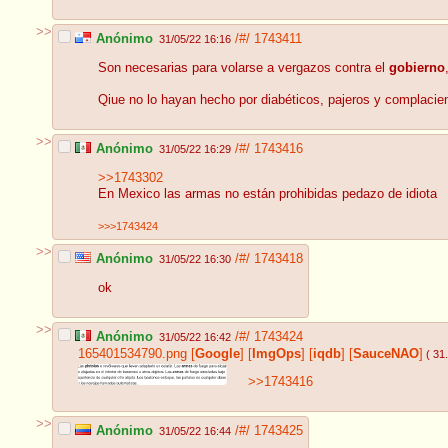
>>
Anónimo
/#/
1743411
31/05/22 16:16
Son necesarias para volarse a vergazos contra el
gobierno
Qiue no lo hayan hecho por diabéticos, pajeros y complacien
>>
Anónimo
/#/
1743416
31/05/22 16:29
>>1743302
En Mexico las armas no están prohibidas pedazo de idiota
>>>1743424
>>
Anónimo
/#/
1743418
31/05/22 16:30
ok
>>
Anónimo
/#/
1743424
31/05/22 16:42
165401534790.png
[
Google
]
[
ImgOps
]
[
iqdb
]
[
SauceNAO
]
( 31
>>1743416
>>
Anónimo
/#/
1743425
31/05/22 16:44