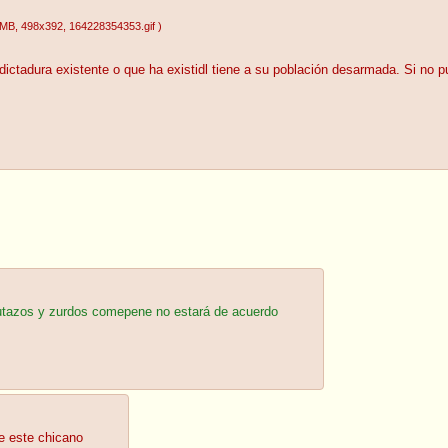
9MB
, 498x392
, 164228354353.gif
)
 dictadura existente o que ha existidl tiene a su población desarmada. Si no 
 putazos y zurdos comepene no estará de acuerdo
e este chicano