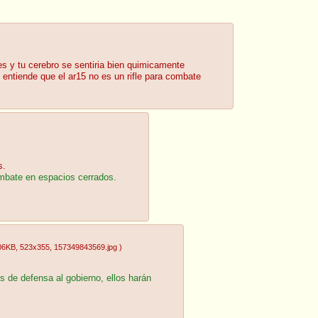
es y tu cerebro se sentiria bien quimicamente
 entiende que el ar15 no es un rifle para combate
s.
mbate en espacios cerrados.
06KB
, 523x355
, 157349843569.jpg
)
s de defensa al gobierno, ellos harán