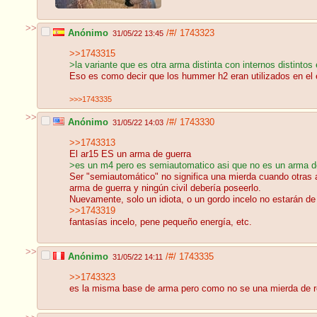
>>
Anónimo
/#/
1743323
31/05/22 13:45
>>1743315
>la variante que es otra arma distinta con internos distintos
Eso es como decir que los hummer h2 eran utilizados en el 
>>>1743335
>>
Anónimo
/#/
1743330
31/05/22 14:03
>>1743313
El ar15 ES un arma de guerra
>es un m4 pero es semiautomatico asi que no es un arma de 
Ser "semiautomático" no significa una mierda cuando otras
arma de guerra y ningún civil debería poseerlo.
Nuevamente, solo un idiota, o un gordo incelo no estarán de
>>1743319
fantasías incelo, pene pequeño energía, etc.
>>
Anónimo
/#/
1743335
31/05/22 14:11
>>1743323
es la misma base de arma pero como no se una mierda de req