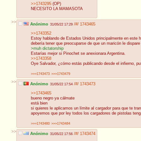
>>1743295
(OP)
NECESITO LA MAMASOTA
>>
Anónimo
/#/
1743465
31/05/22 17:29
>>1743352
Estoy hablando de Estados Unidos principalmente en este hil
debería tener que preocuparse de que un maricón le dispare 
>muh dictatorship
Estarías mejor si Pinochet se anexionara Argentina.
>>1743358
Oye Salvador, ¿cómo estás publicando desde el infierno, pu
>>>1743473
>>>1743479
>>
Anónimo
/#/
1743473
31/05/22 17:54
>>1743465
bueno negro ya cálmate
está bien
si quieres le aplicamos un límite al cargador para que te tran
apoyemos que por ley todos los cargadores de pistolas ten
>>>1743480
>>>1743484
>>
Anónimo
/#/
1743474
31/05/22 17:56