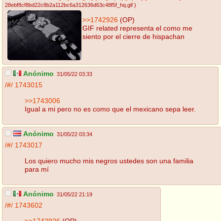
28ebf8cf8bd22c8b2a112bc6a312636d63c48f5f_hq.gif
)
>>1742926
(OP)
GIF related representa el como me
siento por el cierre de hispachan
Anónimo
31/05/22 03:33
/#/
1743015
>>1743006
Igual a mi pero no es como que el mexicano sepa leer.
Anónimo
31/05/22 03:34
/#/
1743017
Los quiero mucho mis negros ustedes son una familia
para mí
Anónimo
31/05/22 21:19
/#/
1743602
>>1742926
(OP)