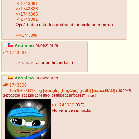
>>1743881
>>1743886
>>1743885
>>1743881
Ojalá todos ustedes pedros de mierda se mueran
>>>1743898
Anónimo
01/06/22 01:29
/#/
1743889
Extrañaré al anon finlandés :(
Anónimo
01/06/22 01:29
/#/
1743890
165404698012.jpg
[
Google
]
[
ImgOps
]
[
iqdb
]
[
SauceNAO
]
( 80.29KB
,
247922039_312128620464590_255580602287926517_n.jpg
)
>>1742926
(OP)
No va a pasar nada