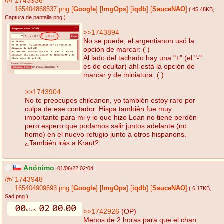
/#/
1743936
165404868537.png
[
Google
]
[
ImgOps
]
[
iqdb
]
[
SauceNAO
]
( 45.48KB
,
Captura de pantalla.png
)
>>1743894
No se puede, el argentianon usó la
opción de marcar: ( )
Al lado del tachado hay una "+" (el "-"
es de ocultar) ahí está la opción de
marcar y de miniatura. ( )
>>1743904
No te preocupes chileanon, yo también estoy raro por
culpa de ese contador. Hispa también fue muy
importante para mi y lo que hizo Loan no tiene perdón
pero espero que podamos salir juntos adelante (no
homo) en el nuevo refugio junto a otros hispanons.
¿También irás a Kraut?
Anónimo
01/06/22 02:04
/#/
1743948
165404909693.png
[
Google
]
[
ImgOps
]
[
iqdb
]
[
SauceNAO
]
( 6.17KB
,
Sad.png
)
>>1742926
(OP)
Menos de 2 horas para que el chan