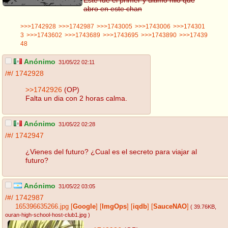
abro en este chan
>>>1742928
>>>1742987
>>>1743005
>>>1743006
>>>174301
3
>>>1743602
>>>1743689
>>>1743695
>>>1743890
>>>17439
48
Anónimo
31/05/22 02:11
/#/
1742928
>>1742926
(OP)
Falta un dia con 2 horas calma.
Anónimo
31/05/22 02:28
/#/
1742947
¿Vienes del futuro? ¿Cual es el secreto para viajar al
futuro?
Anónimo
31/05/22 03:05
/#/
1742987
165396635266.jpg
[
Google
]
[
ImgOps
]
[
iqdb
]
[
SauceNAO
]
( 39.76KB
,
ouran-high-school-host-club1.jpg
)