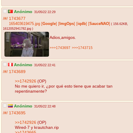
Anónimo
31/05/22 22:29
/#/
1743677
165403619475.jpg
[
Google
]
[
ImgOps
]
[
iqdb
]
[
SauceNAO
]
( 156.62KB
,
1612052941782.jpg
)
Adios,amigos.
>>>1743697
>>>1743715
Anónimo
31/05/22 22:41
/#/
1743689
>>1742926
(OP)
No me quiero ir, ¿por qué esto tiene que acabar tan
repentinamente?
Anónimo
31/05/22 22:48
/#/
1743695
>>1742926
(OP)
Wired-7 y krautchan.rip
>>1743665