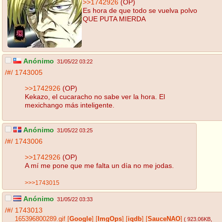
>>1742926
(OP)
Es hora de que todo se vuelva polvo
QUE PUTA MIERDA
Anónimo
31/05/22 03:22
/#/
1743005
>>1742926
(OP)
Kekazo, el cucaracho no sabe ver la hora. El
mexichango más inteligente.
Anónimo
31/05/22 03:25
/#/
1743006
>>1742926
(OP)
A mí me pone que me falta un día no me jodas.
>>>1743015
Anónimo
31/05/22 03:33
/#/
1743013
165396800289.gif
[
Google
]
[
ImgOps
]
[
iqdb
]
[
SauceNAO
]
( 923.06KB
,