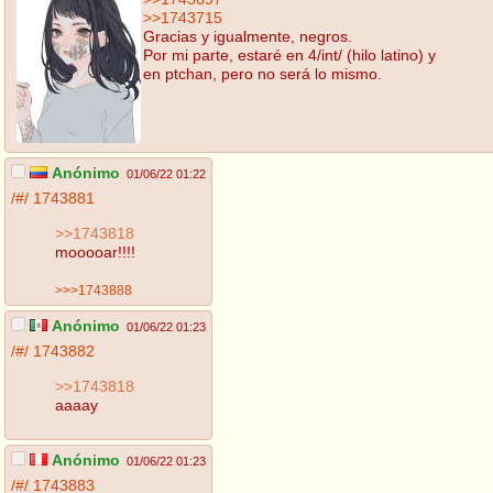
>>1743715
Gracias y igualmente, negros.
Por mi parte, estaré en 4/int/ (hilo latino) y
en ptchan, pero no será lo mismo.
Anónimo
01/06/22 01:22
/#/
1743881
>>1743818
mooooar!!!!
>>>1743888
Anónimo
01/06/22 01:23
/#/
1743882
>>1743818
aaaay
Anónimo
01/06/22 01:23
/#/
1743883