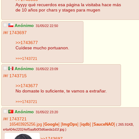
Ayyyy qué recuerdos esa página la visitaba hace más
de 10 años por chars y stages para mugen
Anónimo
31/05/22 22:50
/#/
1743697
>>1743677
Cuídese mucho portuanon.
>>>1743721
Anónimo
31/05/22 23:09
/#/
1743715
>>1743677
No domaste lo suficiente, te vamos a extrañar.
>>>1743721
Anónimo
31/05/22 23:20
/#/
1743721
165403925256.jpg
[
Google
]
[
ImgOps
]
[
iqdb
]
[
SauceNAO
]
( 265.91KB
,
e4a404e22024ef5aafb0f3d6aeda1d1f.jpg
)
>>1743697