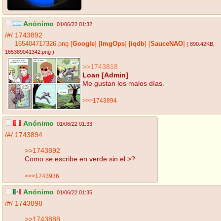
Anónimo
01/06/22 01:32
/#/
1743892
165404717326.png
[
Google
]
[
ImgOps
]
[
iqdb
]
[
SauceNAO
]
( 890.42KB
,
165389041342.png
)
>>1743818
Loan [Admin]
Me gustan los malos días.
>>>1743894
Anónimo
01/06/22 01:33
/#/
1743894
>>1743892
Como se escribe en verde sin el >?
>>>1743936
Anónimo
01/06/22 01:35
/#/
1743898
>>1743888