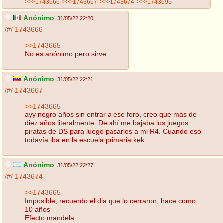
>>>1743666
>>>1743667
>>>1743674
>>>1743695
Anónimo
31/05/22 22:20
/#/
1743666
>>1743665
No es anónimo pero sirve
Anónimo
31/05/22 22:21
/#/
1743667
>>1743665
ayy negro años sin entrar a ese foro, creo que más de
diez años literalmente. De ahí me bajaba los juegos
piratas de DS para luego pasarlos a mi R4. Cuando eso
todavía iba en la escuela primaria kek.
Anónimo
31/05/22 22:27
/#/
1743674
>>1743665
Imposible, recuerdo el dia que lo cerraron, hace como
10 años
Efecto mandela