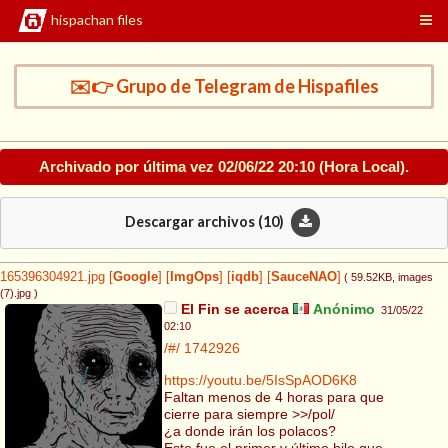
hispachan files
✉️👉 Grupo de Telegram de Hispafiles
Archivado por última vez
02/06/22 20:10
(Hora Local).
Descargar archivos (
10
)
165396304921.jpg
[
Google
]
[
ImgOps
]
[
iqdb
]
[
SauceNAO
]
( 59.52KB
, images
(7).jpg
)
El Fin se acerca
Anónimo
31/05/22
02:10
/#/
1742926
https://youtu.be/5IsSpAOD6K8
Faltan menos de 4 horas para que
cierre para siempre >>/pol/
¿a donde irán los polacos?
Este fue el primer y último hilo que