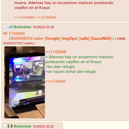
muera. Ademas hay un ecuamono maricon posteando
cepillos en el Kraus
>>>1743994
>>>1744003
Anónimo
01/06/22 02:28
/#/
1743994
165405048316.webm
[
Google
]
[
ImgOps
]
[
iqdb
]
[
SauceNAO
]
( 1.94MB
,
162001477417.webm
)
>>1743948
> Ademas hay un ecuamono maricon
posteando cepillos en el Kraus
>les dan refugio
>se hacen echar del refugio
>>>1744003
Anónimo
01/06/22 02:32