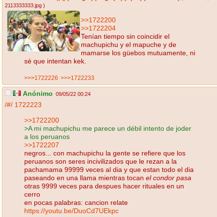
2113333333.jpg
)
>>1722200
>>1722204
Tenían tiempo sin coincidir el
machupichu y el mapuche y de
mamarse los güebos mutuamente, ni
sé que intentan kek.
>>>1722226
>>>1722233
Anónimo
09/05/22 00:24
/#/
1722223
>>1722200
>A mi machupichu me parece un débil intento de joder
a los peruanos
>>1722207
negros... con machupichu la gente se refiere que los
peruanos son seres incivilizados que le rezan a la
pachamama 99999 veces al dia y que estan todo el dia
paseando en una llama mientras tocan
el condor pasa
otras 9999 veces para despues hacer rituales en un
cerro
en pocas palabras: cancion relate
https://youtu.be/DuoCd7UEkpc