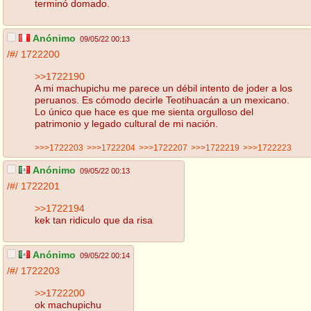
terminó domado.
Anónimo
09/05/22 00:13
/#/
1722200
>>1722190
A mi machupichu me parece un débil intento de joder a los
peruanos. Es cómodo decirle Teotihuacán a un mexicano.
Lo único que hace es que me sienta orgulloso del
patrimonio y legado cultural de mi nación.
>>>1722203
>>>1722204
>>>1722207
>>>1722219
>>>1722223
Anónimo
09/05/22 00:13
/#/
1722201
>>1722194
kek tan ridiculo que da risa
Anónimo
09/05/22 00:14
/#/
1722203
>>1722200
ok machupichu