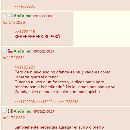
>>>1722231
Anónimo
09/05/22 00:25
/#/
1722226
>>1722219
KEEEEEEEEEK SI PASÓ
Anónimo
09/05/22 00:27
/#/
1722231
>>1722223
Pero de nuevo eso no ofende es muy vago es como
llamarte quetzal o tenoc
O acaso tu ves a un frances y le dices paris pero
refiriendose a lo hediondo? No le llamas hediondo y ya
Wendy sulca es mejor insulto que machupichu
>>>1722235
>>>1722244
>>>1722248
Anónimo
09/05/22 00:27
/#/
1722232
Simplemente necesitas agregar el sufijo o prefijo