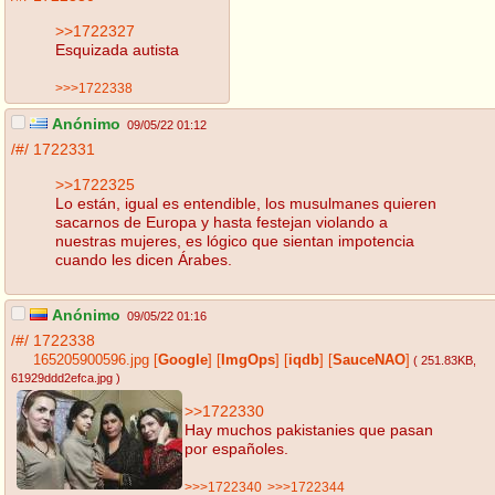
>>1722327
Esquizada autista
>>>1722338
Anónimo
09/05/22 01:12
/#/
1722331
>>1722325
Lo están, igual es entendible, los musulmanes quieren
sacarnos de Europa y hasta festejan violando a
nuestras mujeres, es lógico que sientan impotencia
cuando les dicen Árabes.
Anónimo
09/05/22 01:16
/#/
1722338
165205900596.jpg
[
Google
]
[
ImgOps
]
[
iqdb
]
[
SauceNAO
]
( 251.83KB
,
61929ddd2efca.jpg
)
>>1722330
Hay muchos pakistanies que pasan
por españoles.
>>>1722340
>>>1722344