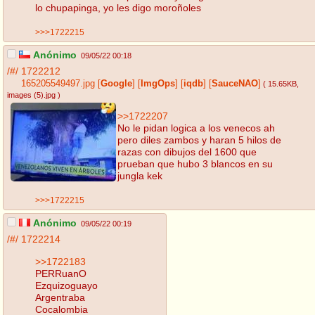
lo chupapinga, yo les digo moroñoles
>>>1722215
Anónimo
09/05/22 00:18
/#/
1722212
165205549497.jpg
[
Google
]
[
ImgOps
]
[
iqdb
]
[
SauceNAO
]
( 15.65KB
,
images (5).jpg
)
>>1722207
No le pidan logica a los venecos ah
pero diles zambos y haran 5 hilos de
razas con dibujos del 1600 que
prueban que hubo 3 blancos en su
jungla kek
>>>1722215
Anónimo
09/05/22 00:19
/#/
1722214
>>1722183
PERRuanO
Ezquizoguayo
Argentraba
Cocalombia