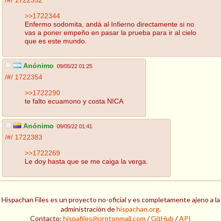
/#/
1722352
>>1722344
Enfermo sodomita, andá al Infierno directamente si no
vas a poner empeño en pasar la prueba para ir al cielo
que es este mundo.
Anónimo
09/05/22 01:25
/#/
1722354
>>1722290
te falto ecuamono y costa NICA
Anónimo
09/05/22 01:41
/#/
1722383
>>1722269
Le doy hasta que se me caiga la verga.
Hispachan Files es un proyecto no-oficial y es completamente ajeno a la
administración de
hispachan.org
.
Contacto:
hispafiles@protonmail.com
/
GitHub
/
API