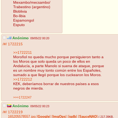
Mexambo/mecsambo/
Trabestino (argentino)
Bloblivia
Bo-libia
Espamongol
Esputo
Anónimo
09/05/22 00:20
/#/
1722215
>>1722211
Moroñol no queda mucho porque persiguieron tanto a
los Moros que solo queda un poco de ellos en
Andalucía, a parte Manolo si suena de ataque, porque
es un nombre muy tonto común entre los Españoles,
sumado a que llegó porque los cuckearon los Moros.
>>1722212
KEK, deberíamos borrar de nuestros países a esos
negros de mierda.
>>>1722247
Anónimo
09/05/22 00:23
/#/
1722219
165205578557.jpg
[
Google
]
[
ImgOps
]
[
iqdb
]
[
SauceNAO
]
( 217.39KB
,