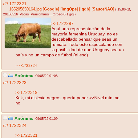
/#/
1722321
165205850164.jpg
[
Google
]
[
ImgOps
]
[
iqdb
]
[
SauceNAO
]
( 15.86KB
,
20100516_Vacas_Vilarromarís__Oroso-8-1.jpg
)
>>1722297
Aquí una representación de la
mayoría femenina Uruguay, no es
descabellado pensar que seas un
rumiate. Todo esto especulando con
la posibilidad de que Uruguay sea un
país y no un campo de fútbol (ni eso)
>>>1722324
Anónimo
09/05/22 01:08
/#/
1722323
>>1722319
Kek, mi dislexia negros, quería poner >>Nivel mínimo
no
Anónimo
09/05/22 01:09
/#/
1722324
>>1722321