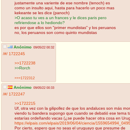
justamente una variente de ese nombre (tenoch) es
como un insulto aqui, hasta para hacerlo un poco mas
kekeante se les dice (panoch)
>O acaso tu ves a un frances y le dices paris pero
refiriendose a lo hediondo?
es por que ellos son "primer mundistas" y los peruanos
no, los peruanos son como quinto mundistas
Anónimo
09/05/22 00:32
/#/
1722245
>>1722238
>>Rorch
>>>1722312
Anónimo
09/05/22 00:33
/#/
1722247
>>1722215
Uf, otra vez con la gilipollez de que los andaluces son más mo
viendo tu bandera supongo que cuando se debatió ese tema t
estarías ordeñando vacas (¿se puede hacer otra cosa en Uru
https://elpais.com/elpais/2019/06/04/ciencia/1559654994_049
Por cierto, espero que no seas el uruguayo que presume de