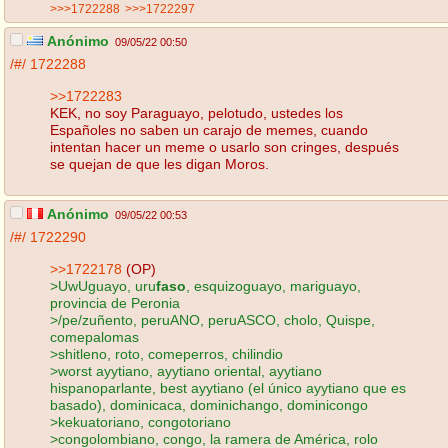
>>>1722288
>>>1722297
Anónimo
09/05/22 00:50
/#/
1722288
>>1722283
KEK, no soy Paraguayo, pelotudo, ustedes los
Españoles no saben un carajo de memes, cuando
intentan hacer un meme o usarlo son cringes, después
se quejan de que les digan Moros.
Anónimo
09/05/22 00:53
/#/
1722290
>>1722178
(OP)
>UwUguayo, uru
faso
, esquizoguayo, mariguayo,
provincia de Peronia
>/pe/zuñento, peruANO, peruASCO, cholo, Quispe,
comepalomas
>shitleno, roto, comeperros, chilindio
>worst ayytiano, ayytiano oriental, ayytiano
hispanoparlante, best ayytiano (el único ayytiano que es
basado), dominicaca, dominichango, dominicongo
>kekuatoriano, congotoriano
>congolombiano, congo, la ramera de América, rolo