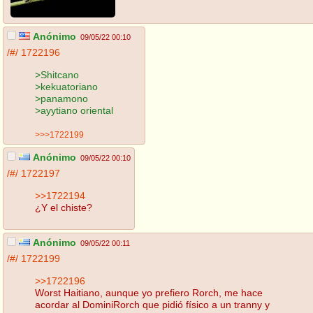
Anónimo
09/05/22 00:10
/#/
1722196
>Shitcano
>kekuatoriano
>panamono
>ayytiano oriental
>>>1722199
Anónimo
09/05/22 00:10
/#/
1722197
>>1722194
¿Y el chiste?
Anónimo
09/05/22 00:11
/#/
1722199
>>1722196
Worst Haitiano, aunque yo prefiero Rorch, me hace
acordar al DominiRorch que pidió físico a un tranny y