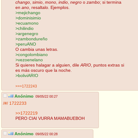
chango
,
simio
,
mono
,
indio
,
negro
o
zambo
; si termina
en
ano
, resaltalo. Ejemplos.
>mejichango
>dominisimio
>ecuamono
>chilindio
>argenegro
>zambondureño
>peruANO
O cambia unas letras.
>congolombiano
>vezoenelano
Si quieres halagar a alguien, dile
ARIO
, puntos extras si
es más oscuro que la noche.
>boliviARIO
>>>1722243
Anónimo
09/05/22 00:27
/#/
1722233
>>1722219
PERO CIAI VURRA MAMABUEBOH
Anónimo
09/05/22 00:28