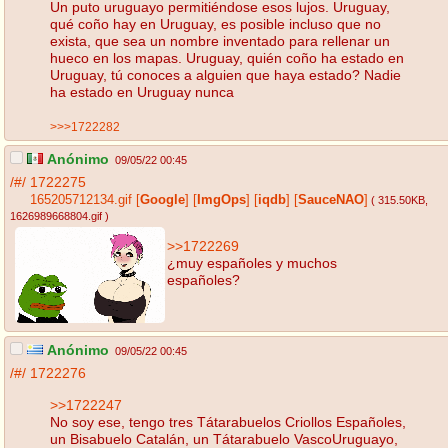
Un puto uruguayo permitiéndose esos lujos. Uruguay,
qué coño hay en Uruguay, es posible incluso que no
exista, que sea un nombre inventado para rellenar un
hueco en los mapas. Uruguay, quién coño ha estado en
Uruguay, tú conoces a alguien que haya estado? Nadie
ha estado en Uruguay nunca
>>>1722282
Anónimo
09/05/22 00:45
/#/
1722275
165205712134.gif
[
Google
]
[
ImgOps
]
[
iqdb
]
[
SauceNAO
]
( 315.50KB
,
1626989668804.gif
)
>>1722269
¿muy españoles y muchos
españoles?
Anónimo
09/05/22 00:45
/#/
1722276
>>1722247
No soy ese, tengo tres Tátarabuelos Criollos Españoles,
un Bisabuelo Catalán, un Tátarabuelo VascoUruguayo,