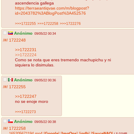
ascendencia gallega
https://terraeantiqvae.com/m/blogpost?
id=2043782%3ABlogPost%3A452576
>>>1722255
>>>1722258
>>>1722276
Anónimo
09/05/22 00:34
/#/
1722248
>>1722231
>>1722224
Como se nota que eres tremendo machupichu y ni
siquiera lo disimulas.
Anónimo
09/05/22 00:36
/#/
1722255
>>1722247
no se enoje moro
>>>1722273
Anónimo
09/05/22 00:38
/#/
1722258
165205671194.mp4
[
Google
]
[
ImgOps
]
[
iqdb
]
[
SauceNAO
]
( 5.01MB
,