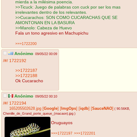
mierda a la milésima poencia.
>>Ticuck: Juego de palabras con cuck por ser los mas
irrelevantes dentro de los relevantes.
>>Cucarachos: SON COMO CUCARACHAS QUE SE
AMONTONAN EN LA BASURA
>>Manolo: Cabeza de Huevo
Fala un tono agresivo en Machupichu
>>>1722200
Anónimo
09/05/22 00:09
/#/
1722192
>>1722187
>>1722188
Ok Cucaracho
Anónimo
09/05/22 00:10
/#/
1722194
165205502628.jpg
[
Google
]
[
ImgOps
]
[
iqdb
]
[
SauceNAO
]
( 90.56KB
,
Chenille_de_Grand_porte_queue_(macaon).jpg
)
Oruguayos
>>>1722197
>>>1722201