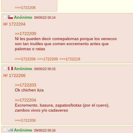
>>>1722206
Anónimo
09/05/22 00:14
/#/
1722204
>>1722200
Ni les pueden decir comepalomas porque los venecos
son tan inutiles que comen excremento antes que
palomas o ratas
>>>1722206
>>>1722209
>>>1722219
Anónimo
09/05/22 00:15
/#/
1722206
>>1722203
Ok chichen itza
>>1722204
Excremento, basura, zapatos/botas (por el cuero),
zambos vivos y/o cadaveres
>>>1722209
Anónimo
09/05/22 00:16