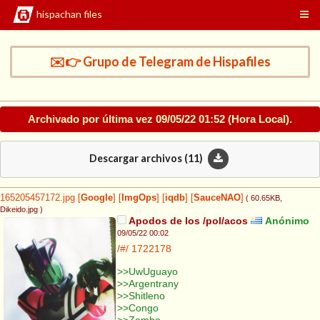
hispachan files
✉️👉 Grupo de Telegram de Hispafiles
Archivado por última vez
09/05/22 01:52
(Hora Local).
Descargar archivos (
11
)
165205457172.jpg
[
Google
]
[
ImgOps
]
[
iqdb
]
[
SauceNAO
]
( 60.65KB
,
Dikeido.jpg
)
Apodos de los /pol/acos
Anónimo
09/05/22 00:02
/#/
1722178
>>UwUguayo
>>Argentrany
>>Shitleno
>>Congo
>>Zambo