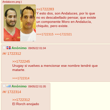
Andaluces.png
)
>>1722283
Y esto dos, son Andaluces, por lo que
no es descabellado pensar, que existe
un componente Moro en Andalucía,
chiquito, pero existe.
>>>1722315
>>>1722321
Anónimo
09/05/22 01:04
/#/
1722312
>>1722245
Urugay si vuelves a mencionar ese nombre tendré que
matarte.
>>>1722314
Anónimo
09/05/22 01:05
/#/
1722314
>>1722312
El Rorch enojado