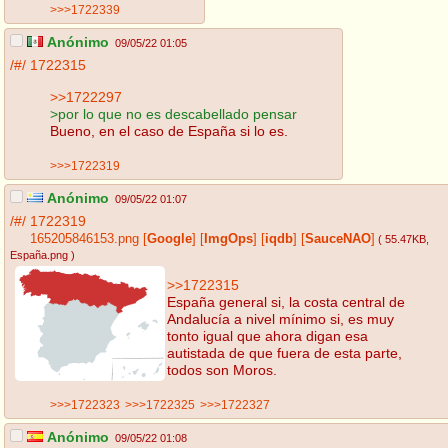
>>>1722339
Anónimo
09/05/22 01:05
/#/
1722315
>>1722297
>por lo que no es descabellado pensar
Bueno, en el caso de España si lo es.
>>>1722319
Anónimo
09/05/22 01:07
/#/
1722319
165205846153.png
[
Google
]
[
ImgOps
]
[
iqdb
]
[
SauceNAO
]
( 55.47KB
,
España.png
)
>>1722315
España general si, la costa central de
Andalucía a nivel mínimo si, es muy
tonto igual que ahora digan esa
autistada de que fuera de esta parte,
todos son Moros.
>>>1722323
>>>1722325
>>>1722327
Anónimo
09/05/22 01:08