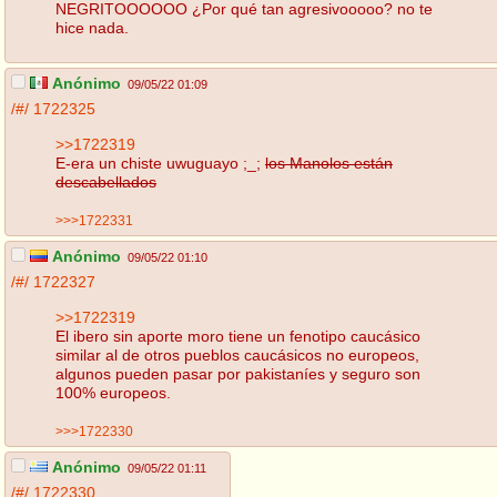
NEGRITOOOOOO ¿Por qué tan agresivooooo? no te
hice nada.
Anónimo
09/05/22 01:09
/#/
1722325
>>1722319
E-era un chiste uwuguayo ;_;
los Manolos están
descabellados
>>>1722331
Anónimo
09/05/22 01:10
/#/
1722327
>>1722319
El ibero sin aporte moro tiene un fenotipo caucásico
similar al de otros pueblos caucásicos no europeos,
algunos pueden pasar por pakistaníes y seguro son
100% europeos.
>>>1722330
Anónimo
09/05/22 01:11
/#/
1722330