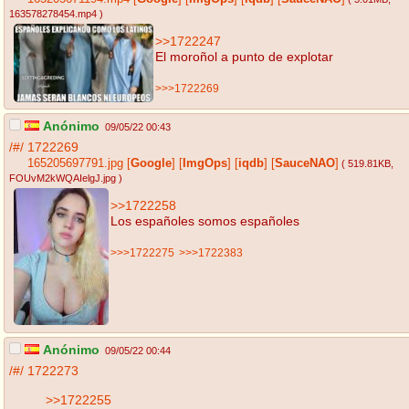
163578278454.mp4
)
>>1722247
El moroñol a punto de explotar
>>>1722269
Anónimo
09/05/22 00:43
/#/
1722269
165205697791.jpg
[
Google
]
[
ImgOps
]
[
iqdb
]
[
SauceNAO
]
( 519.81KB
,
FOUvM2kWQAIelgJ.jpg
)
>>1722258
Los españoles somos españoles
>>>1722275
>>>1722383
Anónimo
09/05/22 00:44
/#/
1722273
>>1722255