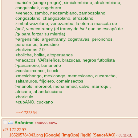
maricón (congo progre), simiolombiano, afrolombiano,
conguitokek, cogeburra
>veneco, zambo, neozambiano, zambozolano,
congozolano, changozolano, afrozolano,
zimbabwezolano, venezambo, la eterna mascota de
/pol/, venecotranny (el tranny de /ve/ que se escapó de
/q/ para forzar su mierda)
>argensimio, argentranny, cogetravas, peronchos,
peronianos, travestino
>bolivianos 2.0
>boliche, bolita, altoperuanos
>macacos, VARsileños, brazucas, negros futbolista
>panamono, bananeño
>costacircence, ticuck
>mexichango, mexicongo, memexicano, cucaracho,
saltamuros, frijolero, comeinsectos
>manolo, moroñol, mohammed, calvo, marroquí,
africano, al-andaluciano
>boriculo
>cubANO, cuckano
>>>1722354
Anónimo
09/05/22 00:57
/#/
1722297
165205784043.png
[
Google
]
[
ImgOps
]
[
iqdb
]
[
SauceNAO
]
( 63.11KB
,