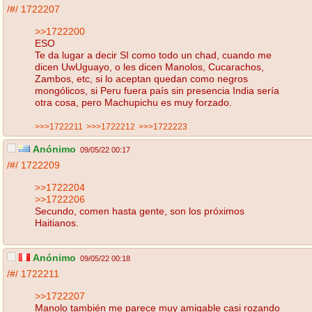
/#/
1722207
>>1722200
ESO
Te da lugar a decir SI como todo un chad, cuando me
dicen UwUguayo, o les dicen Manolos, Cucarachos,
Zambos, etc, si lo aceptan quedan como negros
mongólicos, si Peru fuera país sin presencia India sería
otra cosa, pero Machupichu es muy forzado.
>>>1722211
>>>1722212
>>>1722223
Anónimo
09/05/22 00:17
/#/
1722209
>>1722204
>>1722206
Secundo, comen hasta gente, son los próximos
Haitianos.
Anónimo
09/05/22 00:18
/#/
1722211
>>1722207
Manolo también me parece muy amigable casi rozando