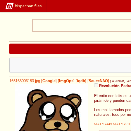
hispachan files
165163006183.jpg
[
Google
]
[
ImgOps
]
[
iqdb
]
[
SauceNAO
]
( 46.09KB
, 64
Revolución Pedr
El coito con lolis es 
pirámide y pueden dar
Los mal llamados pedó
naturales, todo por no
>>>1717449
>>>1717511