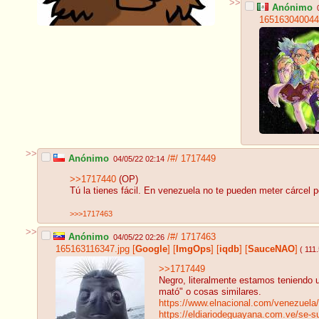
>>
Anónimo
165163040044
>>
Anónimo
/#/
1717449
04/05/22 02:14
>>1717440
(OP)
Tú la tienes fácil. En venezuela no te pueden meter cárcel 
>>>1717463
>>
Anónimo
/#/
1717463
04/05/22 02:26
165163116347.jpg
[
Google
]
[
ImgOps
]
[
iqdb
]
[
SauceNAO
]
( 111
>>1717449
Negro, literalmente estamos teniendo u
mató" o cosas similares.
https://www.elnacional.com/venezuela/
https://eldiariodeguayana.com.ve/se-s