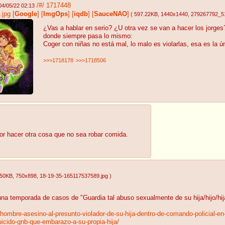
/#/
1717448
04/05/22 02:13
.jpg
[
Google
]
[
ImgOps
]
[
iqdb
]
[
SauceNAO
]
( 597.22KB
, 1440x1440
, 279267792_
¿Vas a hablar en serio? ¿U otra vez se van a hacer los jorge
donde siempre pasa lo mismo:
Coger con niñas no está mal, lo malo es violarlas, esa es la ú
>>>1718178
>>>1718506
por hacer otra cosa que no sea robar comida.
.50KB
, 750x898
, 18-19-35-165117537589.jpg
)
na temporada de casos de "Guardia tal abuso sexualmente de su hija/hijo/hija
hombre-asesino-al-presunto-violador-de-su-hija-dentro-de-comando-policial-e
uicido-gnb-que-embarazo-a-su-propia-hija/