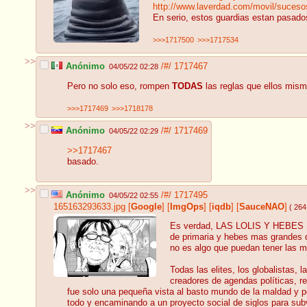
http://www.laverdad.com/movil/sucesos
En serio, estos guardias estan pasad
>>>1717500
>>>1717534
>>
Anónimo
/#/
1717467
04/05/22 02:28
Pero no solo eso, rompen
TODAS
las reglas que ellos mis
>>>1717469
>>>1718178
>>
Anónimo
/#/
1717469
04/05/22 02:29
>>1717467
basado.
>>
Anónimo
/#/
1717495
04/05/22 02:55
165163293633.jpg
[
Google
]
[
ImgOps
]
[
iqdb
]
[
SauceNAO
]
( 264
Es verdad, LAS LOLIS Y HEBES SO
de primaria y hebes mas grandes q
no es algo que puedan tener las m
Todas las elites, los globalistas, 
creadores de agendas políticas, r
fue solo una pequeña vista al basto mundo de la maldad y pe
todo y encaminando a un proyecto social de siglos para subver