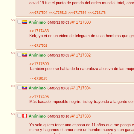
covid-19 fue el punto de partida del orden mundial total, ah
>>>1717504
>>>1717513
>>>1717534
>>>1718178
>>
Anónimo
/#/
1717500
04/05/22 03:03
>>1717463
Kek, yo vi en un video de telegram de unas hembras que gra
>>>1717502
>>
Anónimo
/#/
1717502
04/05/22 03:05
>>1717500
También poco se habla de la naturaleza abusiva de las muje
>>>1718178
>>
Anónimo
/#/
1717504
04/05/22 03:06
>>1717495
Más basado imposible negrín. Estoy trayendo a la gente corr
>>
Anónimo
/#/
1717508
04/05/22 03:10
Yo solo quiero tener una esposa de 11 años que me ponga 
mime y hagamos el amor seré un hombre nuevo y con ganas 