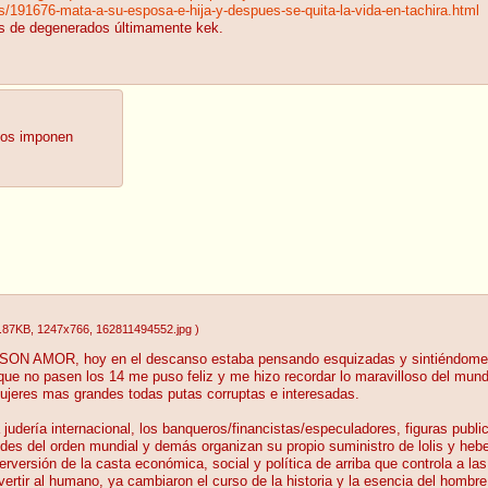
/191676-mata-a-su-esposa-e-hija-y-despues-se-quita-la-vida-en-tachira.html
os de degenerados últimamente kek.
mos imponen
.87KB
, 1247x766
, 162811494552.jpg
)
N AMOR, hoy en el descanso estaba pensando esquizadas y sintiéndome una
ue no pasen los 14 me puso feliz y me hizo recordar lo maravilloso del mundo
ujeres mas grandes todas putas corruptas e interesadas.
la judería internacional, los banqueros/financistas/especuladores, figuras publ
edes del orden mundial y demás organizan su propio suministro de lolis y he
rversión de la casta económica, social y política de arriba que controla a l
tir al humano, ya cambiaron el curso de la historia y la esencia del hombre y 