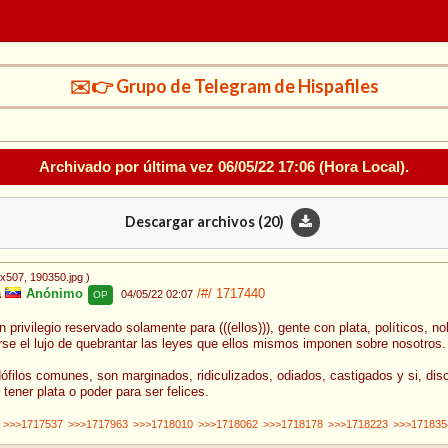
✉️👉 Grupo de Telegram de Hispafiles
Archivado por última vez
06/05/22 17:06
(Hora Local).
Descargar archivos (
20
)
2x507
, 190350.jpg
)
a
Anónimo
/#/
1717440
04/05/22 02:07
OP
un privilegio reservado solamente para (((ellos))), gente con plata, políticos,
se el lujo de quebrantar las leyes que ellos mismos imponen sobre nosotros.
filos comunes, son marginados, ridiculizados, odiados, castigados y si, disc
 tener plata o poder para ser felices.
>>>1717537
>>>1717963
>>>1718010
>>>1718062
>>>1718178
>>>1718223
>>>171835