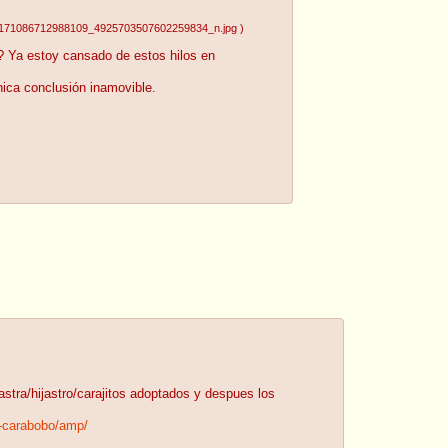
5171086712988109_4925703507602259834_n.jpg
)
s? Ya estoy cansado de estos hilos en
nica conclusión inamovible.
stra/hijastro/carajitos adoptados y despues los
n-carabobo/amp/