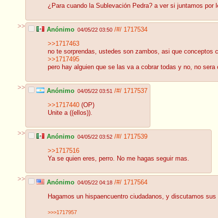
¿Para cuando la Sublevación Pedra? a ver si juntamos por
>>
Anónimo
/#/
1717534
04/05/22 03:50
>>1717463
no te sorprendas, ustedes son zambos, asi que conceptos c
>>1717495
pero hay alguien que se las va a cobrar todas y no, no sera 
>>
Anónimo
/#/
1717537
04/05/22 03:51
>>1717440
(OP)
Unite a ((ellos)).
>>
Anónimo
/#/
1717539
04/05/22 03:52
>>1717516
Ya se quien eres, perro. No me hagas seguir mas.
>>
Anónimo
/#/
1717564
04/05/22 04:18
Hagamos un hispaencuentro ciudadanos, y discutamos sus 
>>>1717957