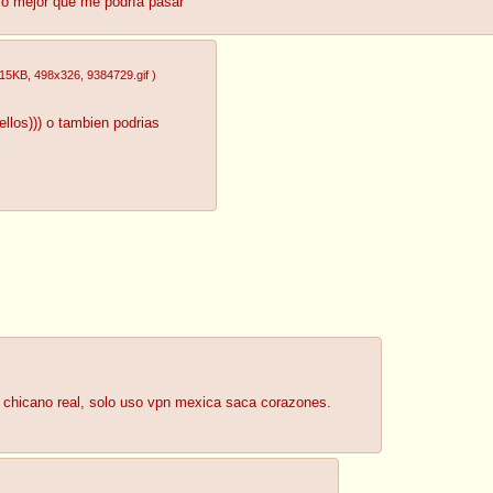
 lo mejor que me podría pasar
.15KB
, 498x326
, 9384729.gif
)
(ellos))) o tambien podrias
 chicano real, solo uso vpn mexica saca corazones.