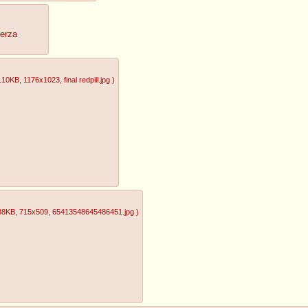
uerza
.10KB
, 1176x1023
, final redpill.jpg
)
38KB
, 715x509
, 65413548645486451.jpg
)