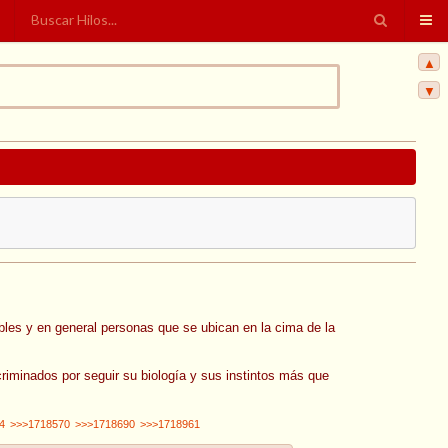
▲
▼
 nobles y en general personas que se ubican en la cima de la
riminados por seguir su biología y sus instintos más que
4
>>>1718570
>>>1718690
>>>1718961