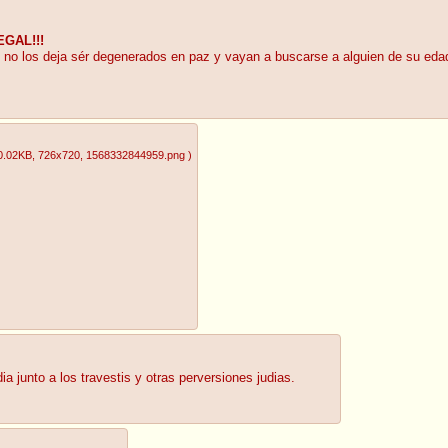
GAL!!!
al no los deja sér degenerados en paz y vayan a buscarse a alguien de su edad
0.02KB
, 726x720
, 1568332844959.png
)
a junto a los travestis y otras perversiones judias.