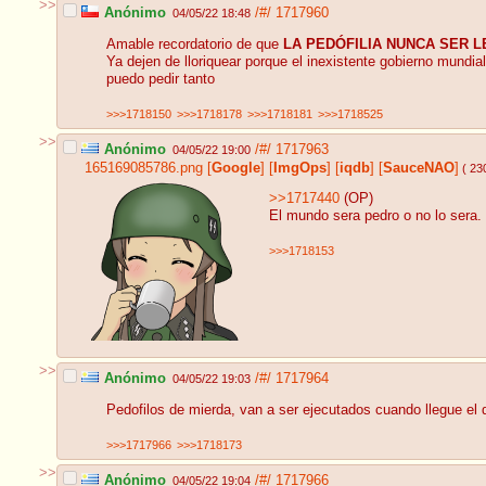
>>
Anónimo
/#/
1717960
04/05/22 18:48
Amable recordatorio de que
LA PEDÓFILIA NUNCA SER LE
Ya dejen de lloriquear porque el inexistente gobierno mundi
puedo pedir tanto
>>>1718150
>>>1718178
>>>1718181
>>>1718525
>>
Anónimo
/#/
1717963
04/05/22 19:00
165169085786.png
[
Google
]
[
ImgOps
]
[
iqdb
]
[
SauceNAO
]
( 23
>>1717440
(OP)
El mundo sera pedro o no lo sera.
>>>1718153
>>
Anónimo
/#/
1717964
04/05/22 19:03
Pedofilos de mierda, van a ser ejecutados cuando llegue el di
>>>1717966
>>>1718173
>>
Anónimo
/#/
1717966
04/05/22 19:04