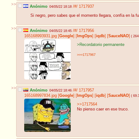
>>
Anónimo
/#/
1717937
04/05/22 18:18
Si negro, pero sabes que el momento llegara, confía en la f
>>
Anónimo
/#/
1717956
04/05/22 18:45
165168993931.jpg
[
Google
]
[
ImgOps
]
[
iqdb
]
[
SauceNAO
]
( 264
>Recordatorio permanente
>>>1717967
>>
Anónimo
/#/
1717957
04/05/22 18:46
165168997834.jpg
[
Google
]
[
ImgOps
]
[
iqdb
]
[
SauceNAO
]
( 69.
>>1717564
No pienso caer en ese truco.