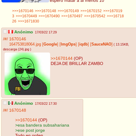
espero matar a al menos 10
>>>1670146
>>>1670148
>>>1670149
>>>1670152
>>>167019
3
>>>1670449
>>>1670490
>>>1670497
>>>1670542
>>>16718
26
>>>1671830
Anónimo
17/03/22 17:29
/#/
1670146
164753818064.jpg
[
Google
]
[
ImgOps
]
[
iqdb
]
[
SauceNAO
]
( 13.15KB
,
descarga (24).jpg
)
>>1670144
(OP)
DEJA DE BRILLAR ZAMBO
Anónimo
17/03/22 17:30
/#/
1670148
>>1670144
(OP)
>esa bandera subsahariana
>ese post jorge
Todo en orden