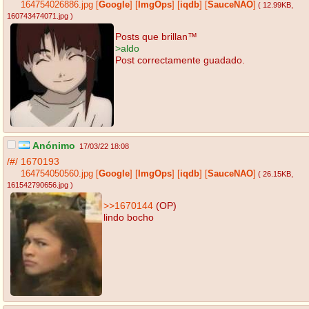
164754026886.jpg
[
Google
]
[
ImgOps
]
[
iqdb
]
[
SauceNAO
]
( 12.99KB
,
160743474071.jpg
)
Posts que brillan™
>aldo
Post correctamente guadado.
Anónimo
17/03/22 18:08
/#/
1670193
164754050560.jpg
[
Google
]
[
ImgOps
]
[
iqdb
]
[
SauceNAO
]
( 26.15KB
,
161542790656.jpg
)
>>1670144
(OP)
lindo bocho