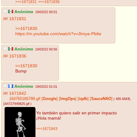
>>>1671831
>>>1671836
Anónimo
19/03/22 00:51
/#/
1671831
>>1671830
https://m.youtube.com/watch?v=JImya-Pbilw
Anónimo
19/03/22 00:56
/#/
1671836
>>1671830
Bump
Anónimo
19/03/22 01:01
/#/
1671842
164765166788.gif
[
Google
]
[
ImgOps
]
[
iqdb
]
[
SauceNAO
]
( 485.66KB
,
164727949825.gif
)
Yo también quiero salir en primer impacto
¡Hola mamá!
>>>1671843