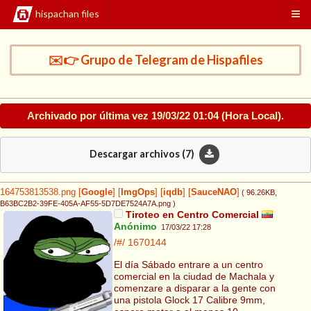
hispachan files
✉️👉 Grupo de Telegram de Hispafiles
Archivado por última vez
19/03/22 01:04
(Hora Local).
Descargar archivos (
7
)
164753813538.png
[
Google
]
[
ImgOps
]
[
iqdb
]
[
SauceNAO
]
( 96.26KB
,
B63BC2B2-39FE-405A-AF55-5D7DE7524A7A.png
)
Tiroteo en Centro Comercial
Anónimo
17/03/22 17:28
/#/
1670144
El día Sábado entrare a un centro
comercial en la ciudad de Machala y
comenzare a disparar a la gente con
una pistola Glock 17 Calibre 9mm,