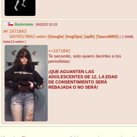
Anónimo
19/03/22 01:03
/#/
1671843
164765178662.webm
[
Google
]
[
ImgOps
]
[
iqdb
]
[
SauceNAO
]
( 2.36MB
,
hebe12.webm
)
>>1671842
Te secundo, solo quiero decirles a los
periodistas:
¡QUE AGUANTEN LAS
ADOLESCENTES DE 12, LA EDAD
DE CONSENTIMIENTO SERÁ
REBAJADA O NO SERÁ!