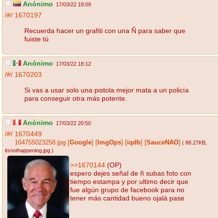
Anónimo
17/03/22 18:09
/#/
1670197
Recuerda hacer un grafiti con una Ñ para saber que
fuiste tú
Anónimo
17/03/22 18:12
/#/
1670203
Si vas a usar solo una pistola mejor mata a un policía
para conseguir otra más potente.
Anónimo
17/03/22 20:50
/#/
1670449
164755023258.jpg
[
Google
]
[
ImgOps
]
[
iqdb
]
[
SauceNAO
]
( 88.27KB
,
itsnothappening.jpg
)
>>1670144
(OP)
espero dejes señal de ñ subas foto con
tiempo estampa y por ultimo decir que
fue algún grupo de facebook para no
tener más cantidad bueno ojalá pase