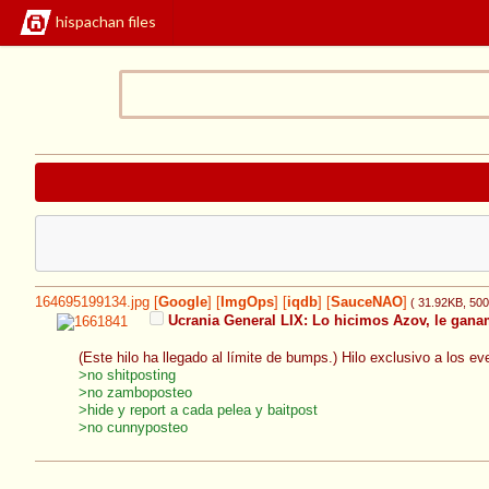
hispachan files
164695199134.jpg
[
Google
]
[
ImgOps
]
[
iqdb
]
[
SauceNAO
]
( 31.92KB
, 50
Ucrania General LIX: Lo hicimos Azov, le gana
(Este hilo ha llegado al límite de bumps.) Hilo exclusivo a los e
>no shitposting
>no zamboposteo
>hide y report a cada pelea y baitpost
>no cunnyposteo