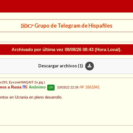
✉️👉 Grupo de Telegram de Hispafiles
Archivado por última vez
08/08/26 08:43
(Hora Local).
Descargar archivos (
1
)
0x293
, EyxzwkNWQAIT-2x.jpg
)
mos a Rusia
Anónimo
/#/
1661841
10/03/22 22:39
OP
ventos en Ucrania en pleno desarrollo.