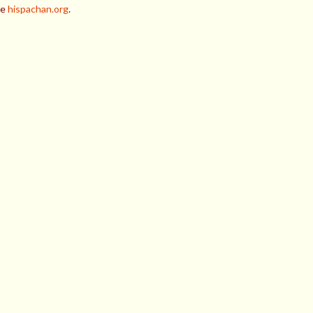
de
hispachan.org
.