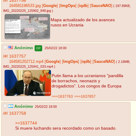
/#/
1637756
164581196533.jpg
[
Google
]
[
ImgOps
]
[
iqdb
]
[
SauceNAO
]
( 197.89KB
,
IMG_20220225_125902_848.jpg
)
Mapa actualizado de los avances
rusos en Ucrania
Anónimo
25/02/22 18:00
OP
/#/
1637757
164581202712.mp4
[
Google
]
[
ImgOps
]
[
iqdb
]
[
SauceNAO
]
( 2.18MB
,
IMG_20220225_125941_033.mp4
)
Putin llama a los ucranianos "pandilla
de borrachos, neonazis y
drogadictos". Los congos de Europa
>>>1637763
>>>1637857
Anónimo
25/02/22 18:00
/#/
1637758
>>1637744
Si muere luchando sera recordado como un basado.