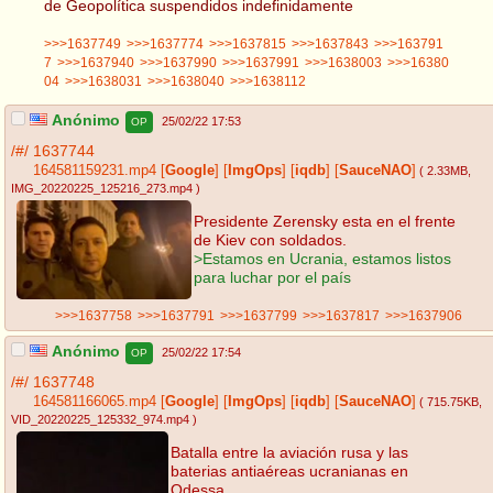
de Geopolítica suspendidos indefinidamente
>>>1637749
>>>1637774
>>>1637815
>>>1637843
>>>163791
7
>>>1637940
>>>1637990
>>>1637991
>>>1638003
>>>16380
04
>>>1638031
>>>1638040
>>>1638112
Anónimo
25/02/22 17:53
OP
/#/
1637744
164581159231.mp4
[
Google
]
[
ImgOps
]
[
iqdb
]
[
SauceNAO
]
( 2.33MB
,
IMG_20220225_125216_273.mp4
)
Presidente Zerensky esta en el frente
de Kiev con soldados.
>Estamos en Ucrania, estamos listos
para luchar por el país
>>>1637758
>>>1637791
>>>1637799
>>>1637817
>>>1637906
Anónimo
25/02/22 17:54
OP
/#/
1637748
164581166065.mp4
[
Google
]
[
ImgOps
]
[
iqdb
]
[
SauceNAO
]
( 715.75KB
,
VID_20220225_125332_974.mp4
)
Batalla entre la aviación rusa y las
baterias antiaéreas ucranianas en
Odessa