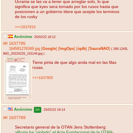
Ucrania se las va a tener que arreglar solo, lo que
significa que kyev sera tomado por los rusos hasta que
posicionen a un gobierno titere que acepte los terminos
de los rusky
>>>1637810
Anónimo
25/02/22 18:12
/#/
1637785
164581276349.jpg
[
Google
]
[
ImgOps
]
[
iqdb
]
[
SauceNAO
]
( 288.12KB
,
IMG_20220225_191149.jpg
)
Tiene pinta de que algo anda mal en las filas
rusas.
>>>1637805
Anónimo
25/02/22 18:14
OP
/#/
1637789
Secretario general de la OTAN Jens Stoltenberg:
>Rusia ha "violado" el Acta Fundacional de la OTAN-