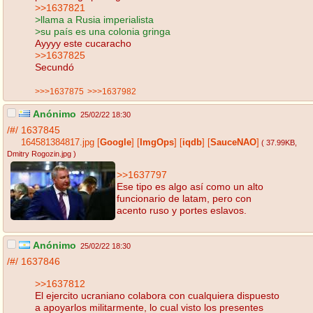
>>1637821
>llama a Rusia imperialista
>su país es una colonia gringa
Ayyyy este cucaracho
>>1637825
Secundó
>>>1637875
>>>1637982
Anónimo
25/02/22 18:30
/#/
1637845
164581384817.jpg
[
Google
]
[
ImgOps
]
[
iqdb
]
[
SauceNAO
]
( 37.99KB
,
Dmitry Rogozin.jpg
)
>>1637797
Ese tipo es algo así como un alto
funcionario de latam, pero con
acento ruso y portes eslavos.
Anónimo
25/02/22 18:30
/#/
1637846
>>1637812
El ejercito ucraniano colabora con cualquiera dispuesto
a apoyarlos militarmente, lo cual visto los presentes