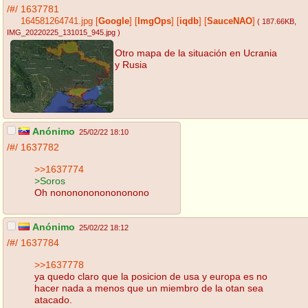
/#/
1637781
164581264741.jpg
[
Google
]
[
ImgOps
]
[
iqdb
]
[
SauceNAO
]
( 187.66KB
,
IMG_20220225_131015_945.jpg
)
Otro mapa de la situación en Ucrania
y Rusia
Anónimo
25/02/22 18:10
/#/
1637782
>>1637774
>Soros
Oh nonononononononono
Anónimo
25/02/22 18:12
/#/
1637784
>>1637778
ya quedo claro que la posicion de usa y europa es no
hacer nada a menos que un miembro de la otan sea
atacado.