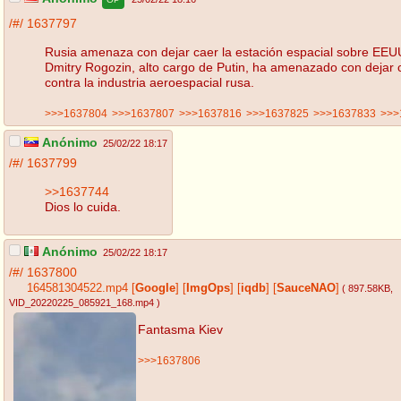
/#/
1637797
Rusia amenaza con dejar caer la estación espacial sobre EEU
Dmitry Rogozin, alto cargo de Putin, ha amenazado con dejar 
contra la industria aeroespacial rusa.
>>>1637804
>>>1637807
>>>1637816
>>>1637825
>>>1637833
>>>
Anónimo
25/02/22 18:17
/#/
1637799
>>1637744
Dios lo cuida.
Anónimo
25/02/22 18:17
/#/
1637800
164581304522.mp4
[
Google
]
[
ImgOps
]
[
iqdb
]
[
SauceNAO
]
( 897.58KB
,
VID_20220225_085921_168.mp4
)
Fantasma Kiev
>>>1637806