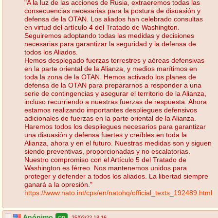
"A la luz de las acciones de Rusia, extraeremos todas las
consecuencias necesarias para la postura de disuasión y
defensa de la OTAN. Los aliados han celebrado consultas
en virtud del artículo 4 del Tratado de Washington.
Seguiremos adoptando todas las medidas y decisiones
necesarias para garantizar la seguridad y la defensa de
todos los Aliados.
Hemos desplegado fuerzas terrestres y aéreas defensivas
en la parte oriental de la Alianza, y medios marítimos en
toda la zona de la OTAN. Hemos activado los planes de
defensa de la OTAN para prepararnos a responder a una
serie de contingencias y asegurar el territorio de la Alianza,
incluso recurriendo a nuestras fuerzas de respuesta. Ahora
estamos realizando importantes despliegues defensivos
adicionales de fuerzas en la parte oriental de la Alianza.
Haremos todos los despliegues necesarios para garantizar
una disuasión y defensa fuertes y creíbles en toda la
Alianza, ahora y en el futuro. Nuestras medidas son y siguen
siendo preventivas, proporcionadas y no escalatorias.
Nuestro compromiso con el Artículo 5 del Tratado de
Washington es férreo. Nos mantenemos unidos para
proteger y defender a todos los aliados. La libertad siempre
ganará a la opresión."
https://www.nato.int/cps/en/natohq/official_texts_192489.html
Anónimo
25/02/22 18:16
OP