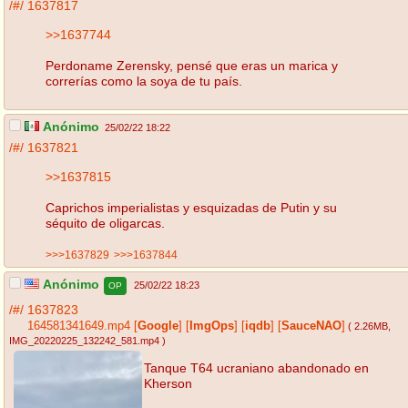
/#/
1637817
>>1637744
Perdoname Zerensky, pensé que eras un marica y
correrías como la soya de tu país.
Anónimo
25/02/22 18:22
/#/
1637821
>>1637815
Caprichos imperialistas y esquizadas de Putin y su
séquito de oligarcas.
>>>1637829
>>>1637844
Anónimo
25/02/22 18:23
OP
/#/
1637823
164581341649.mp4
[
Google
]
[
ImgOps
]
[
iqdb
]
[
SauceNAO
]
( 2.26MB
,
IMG_20220225_132242_581.mp4
)
Tanque T64 ucraniano abandonado en
Kherson