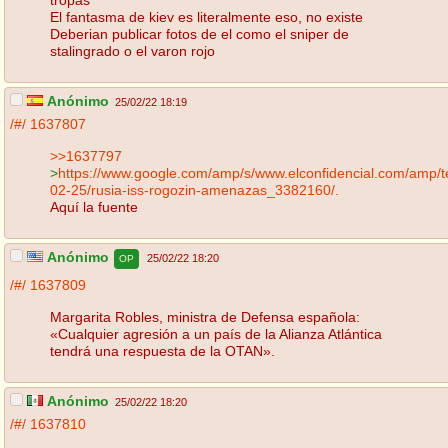
El fantasma de kiev es literalmente eso, no existe
Deberian publicar fotos de el como el sniper de
stalingrado o el varon rojo
Anónimo
25/02/22 18:19
/#/
1637807
>>1637797
>
https://www.google.com/amp/s/www.elconfidencial.com/amp/
02-25/rusia-iss-rogozin-amenazas_3382160/.
Aquí la fuente
Anónimo
25/02/22 18:20
OP
/#/
1637809
Margarita Robles, ministra de Defensa española:
«Cualquier agresión a un país de la Alianza Atlántica
tendrá una respuesta de la OTAN».
Anónimo
25/02/22 18:20
/#/
1637810