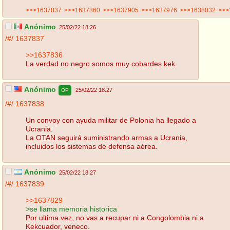
>>>1637837
>>>1637860
>>>1637905
>>>1637976
>>>1638032
>>>
Anónimo
25/02/22 18:26
/#/
1637837
>>1637836
La verdad no negro somos muy cobardes kek
Anónimo
25/02/22 18:27
OP
/#/
1637838
Un convoy con ayuda militar de Polonia ha llegado a
Ucrania.
La OTAN seguirá suministrando armas a Ucrania,
incluidos los sistemas de defensa aérea.
Anónimo
25/02/22 18:27
/#/
1637839
>>1637829
>se llama memoria historica
Por ultima vez, no vas a recupar ni a Congolombia ni a
Kekcuador, veneco.