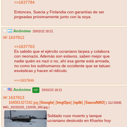
>>1637784
Entonces, Suecia y Finlandia con garantías de ser
jorgeadas próximamente junto con la soya.
Anónimo
25/02/22 18:21
/#/
1637812
>>1637763
Es sabido que el ejército ucraniano larpea y colabora
con neonazis. Además son eslavos, saben mejor que
nadie quién es nazi o no, ahí esa gente está armada,
no como los subhumanos de occidente que se tatuan
esvásticas y hacen el ridículo.
>>>1637846
Anónimo
25/02/22 18:21
OP
/#/
1637813
164581327242.jpg
[
Google
]
[
ImgOps
]
[
iqdb
]
[
SauceNAO
]
( 112.55KB
,
IMG_20220225_132035_560.jpg
)
Soldado ruso muerto y tanque
ucraniano destruido en Kharkiv hoy