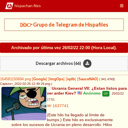
hispachan files
✉️👉 Grupo de Telegram de Hispafiles
Archivado por última vez
26/02/22 22:00
(Hora Local).
Descargar archivos (
66
)
164581150694.png
[
Google
]
[
ImgOps
]
[
iqdb
]
[
SauceNAO
]
( 941.47KB
,
Capture+_2022-02-25-12-49-29.png
)
Ucrania General VII: ¿Estan listos para
ver arder Kiev?
Anónimo
25/02/22
OP
17:51
/#/
1637741
(Este hilo ha llegado al límite de
bumps.) Este hilo es exclusivamente
sobre los sucesos de Ucrania en pleno desarrollo. Hilos