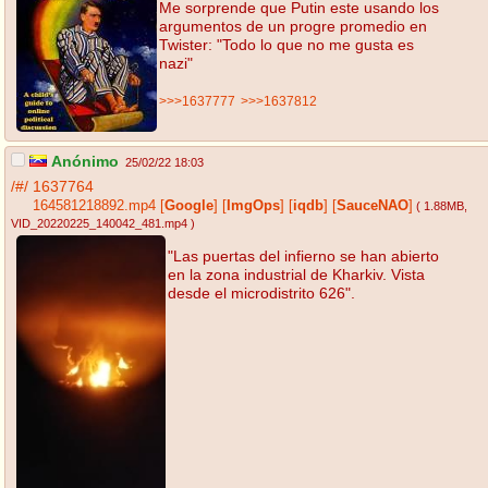
Me sorprende que Putin este usando los
argumentos de un progre promedio en
Twister: "Todo lo que no me gusta es
nazi"
>>>1637777
>>>1637812
Anónimo
25/02/22 18:03
/#/
1637764
164581218892.mp4
[
Google
]
[
ImgOps
]
[
iqdb
]
[
SauceNAO
]
( 1.88MB
,
VID_20220225_140042_481.mp4
)
"Las puertas del infierno se han abierto
en la zona industrial de Kharkiv. Vista
desde el microdistrito 626".