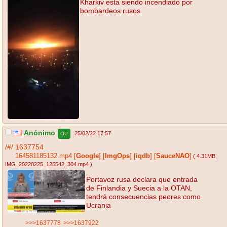
Kharkiv esta siendo incendiado por
bombardeos rusos
Anónimo
25/02/22 17:57
OP
/#/
1637754
164581185132.mp4
[
Google
]
[
ImgOps
]
[
iqdb
]
[
SauceNAO
]
( 4.31MB
,
IMG_20220225_125542_304.mp4
)
Portavoz rusa declara que entrada
de Finlandia y Suecia a la OTAN,
tendrá consecuencias peores como
Ucrania
>>>1637778
>>>1637922