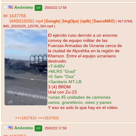
Anónimo
25/02/22 17:58
OP
/#/
1637755
164581192561.mp4
[
Google
]
[
ImgOps
]
[
iqdb
]
[
SauceNAO
]
( 467.87KB
,
IMG_20220225_125705_564.mp4
)
El ejército ruso derrotó a un enorme
convoy de equipo militar de las
Fuerzas Armadas de Ucrania cerca de
la ciudad de Alyoshka en la región de
Kherson. Entre el equipo ucraniano
destruido:
>T-64BV
>MLRS "Grad"
>5 Sam "Osa"
>Sanitario MT-LB
3 (4) BRDM
Ural con Zu-23
>unas 45 unidades de camiones
varios, graneleros, oises y panes.
Y eso es solo lo que hay en el vídeo.
>>>1637910
>>>1637931
Anónimo
25/02/22 17:59
OP