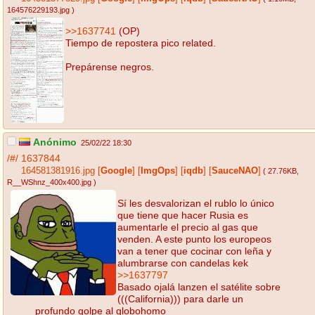
164576229193.jpg
)
>>1637741
(OP)
Tiempo de repostera pico related.
Prepárense negros.
Anónimo
25/02/22 18:30
/#/
1637844
164581381916.jpg
[
Google
]
[
ImgOps
]
[
iqdb
]
[
SauceNAO
]
( 27.76KB
,
R__WShnz_400x400.jpg
)
Sí les desvalorizan el rublo lo único
que tiene que hacer Rusia es
aumentarle el precio al gas que
venden. A este punto los europeos
van a tener que cocinar con leña y
alumbrarse con candelas kek
>>1637797
Basado ojalá lanzen el satélite sobre
(((California))) para darle un
profundo golpe al globohomo