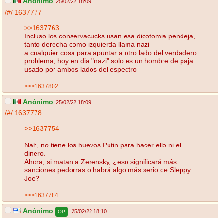
Anónimo
25/02/22 18:09
/#/
1637777
>>1637763
Incluso los conservacucks usan esa dicotomia pendeja,
tanto derecha como izquierda llama nazi
a cualquier cosa para apuntar a otro lado del verdadero
problema, hoy en dia "nazi" solo es un hombre de paja
usado por ambos lados del espectro
>>>1637802
Anónimo
25/02/22 18:09
/#/
1637778
>>1637754
Nah, no tiene los huevos Putin para hacer ello ni el
dinero.
Ahora, si matan a Zerensky, ¿eso significará más
sanciones pedorras o habrá algo más serio de Sleppy
Joe?
>>>1637784
Anónimo
25/02/22 18:10
OP