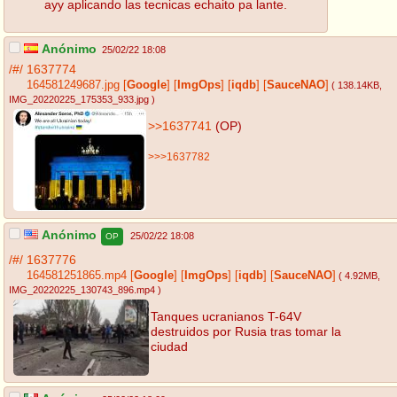
ayy aplicando las tecnicas echaito pa lante.
Anónimo
25/02/22 18:08
/#/
1637774
164581249687.jpg
[
Google
]
[
ImgOps
]
[
iqdb
]
[
SauceNAO
]
( 138.14KB
,
IMG_20220225_175353_933.jpg
)
>>1637741
(OP)
>>>1637782
Anónimo
25/02/22 18:08
OP
/#/
1637776
164581251865.mp4
[
Google
]
[
ImgOps
]
[
iqdb
]
[
SauceNAO
]
( 4.92MB
,
IMG_20220225_130743_896.mp4
)
Tanques ucranianos T-64V
destruidos por Rusia tras tomar la
ciudad