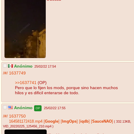
Anónimo
25/02/22 17:54
/#/
1637749
>>1637741
(OP)
Pero que lo fijen los mods, porque sino hacen muchos
hilos y es dificil enterarse de todo.
Anónimo
25/02/22 17:55
OP
/#/
1637750
164581172418.mp4
[
Google
]
[
ImgOps
]
[
iqdb
]
[
SauceNAO
]
( 332.13KB
,
VID_20220225_125456_210.mp4
)