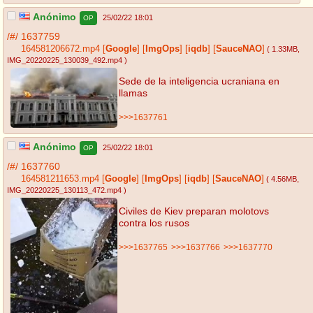
Anónimo
25/02/22 18:01
OP
/#/
1637759
164581206672.mp4
[
Google
]
[
ImgOps
]
[
iqdb
]
[
SauceNAO
]
( 1.33MB
,
IMG_20220225_130039_492.mp4
)
Sede de la inteligencia ucraniana en
llamas
>>>1637761
Anónimo
25/02/22 18:01
OP
/#/
1637760
164581211653.mp4
[
Google
]
[
ImgOps
]
[
iqdb
]
[
SauceNAO
]
( 4.56MB
,
IMG_20220225_130113_472.mp4
)
Civiles de Kiev preparan molotovs
contra los rusos
>>>1637765
>>>1637766
>>>1637770