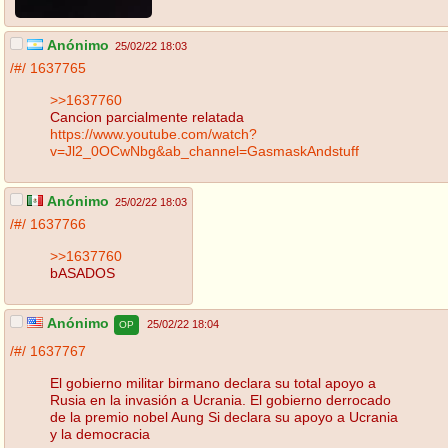
Anónimo
25/02/22 18:03
/#/
1637765
>>1637760
Cancion parcialmente relatada
https://www.youtube.com/watch?
v=Jl2_0OCwNbg&ab_channel=GasmaskAndstuff
Anónimo
25/02/22 18:03
/#/
1637766
>>1637760
bASADOS
Anónimo
25/02/22 18:04
OP
/#/
1637767
El gobierno militar birmano declara su total apoyo a
Rusia en la invasión a Ucrania. El gobierno derrocado
de la premio nobel Aung Si declara su apoyo a Ucrania
y la democracia