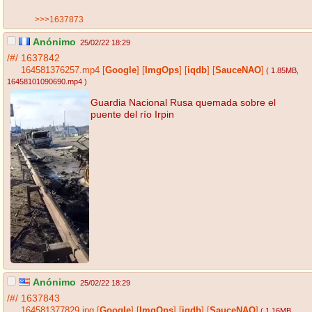
>>>1637873
Anónimo
25/02/22 18:29
/#/
1637842
164581376257.mp4
[
Google
]
[
ImgOps
]
[
iqdb
]
[
SauceNAO
]
( 1.85MB
,
16458101090690.mp4
)
Guardia Nacional Rusa quemada sobre el
puente del río Irpin
Anónimo
25/02/22 18:29
/#/
1637843
164581377829.jpg
[
Google
]
[
ImgOps
]
[
iqdb
]
[
SauceNAO
]
( 1.16MB
,