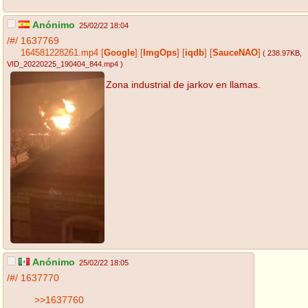
Anónimo
25/02/22 18:04
/#/
1637769
164581228261.mp4
[
Google
]
[
ImgOps
]
[
iqdb
]
[
SauceNAO
]
( 238.97KB
,
VID_20220225_190404_844.mp4
)
Zona industrial de jarkov en llamas.
Anónimo
25/02/22 18:05
/#/
1637770
>>1637760