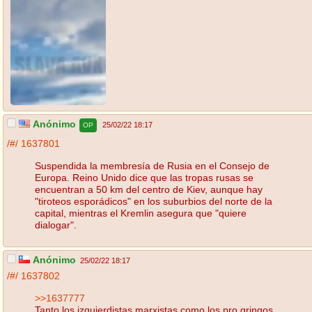
Anónimo
25/02/22 18:17
OP
/#/
1637801
Suspendida la membresía de Rusia en el Consejo de
Europa. Reino Unido dice que las tropas rusas se
encuentran a 50 km del centro de Kiev, aunque hay
"tiroteos esporádicos" en los suburbios del norte de la
capital, mientras el Kremlin asegura que "quiere
dialogar".
Anónimo
25/02/22 18:17
/#/
1637802
>>1637777
Tanto los izquierdistas marxistas como los pro gringos