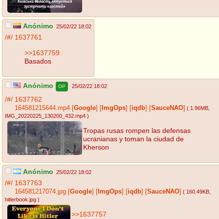
Anónimo
25/02/22 18:02
/#/
1637761
>>1637759
Basados
Anónimo
25/02/22 18:02
OP
/#/
1637762
164581215644.mp4
[
Google
]
[
ImgOps
]
[
iqdb
]
[
SauceNAO
]
( 1.96MB
,
IMG_20220225_130200_432.mp4
)
Tropas rusas rompen las defensas
ucranianas y toman la ciudad de
Kherson
Anónimo
25/02/22 18:02
/#/
1637763
164581217074.jpg
[
Google
]
[
ImgOps
]
[
iqdb
]
[
SauceNAO
]
( 160.49KB
,
hitlerbook.jpg
)
>>1637757