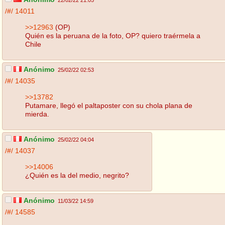
22/02/22 21:05
/#/
14011
>>12963
(OP)
Quién es la peruana de la foto, OP? quiero traérmela a
Chile
Anónimo
25/02/22 02:53
/#/
14035
>>13782
Putamare, llegó el paltaposter con su chola plana de
mierda.
Anónimo
25/02/22 04:04
/#/
14037
>>14006
¿Quién es la del medio, negrito?
Anónimo
11/03/22 14:59
/#/
14585