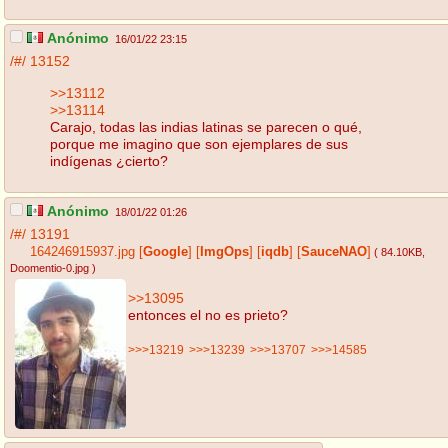
Anónimo
16/01/22 23:15
/#/
13152
>>13112
>>13114
Carajo, todas las indias latinas se parecen o qué,
porque me imagino que son ejemplares de sus
indígenas ¿cierto?
Anónimo
18/01/22 01:26
/#/
13191
164246915937.jpg
[
Google
]
[
ImgOps
]
[
iqdb
]
[
SauceNAO
]
( 84.10KB
,
Doomentio-0.jpg
)
>>13095
entonces el no es prieto?
>>>13219
>>>13239
>>>13707
>>>14585