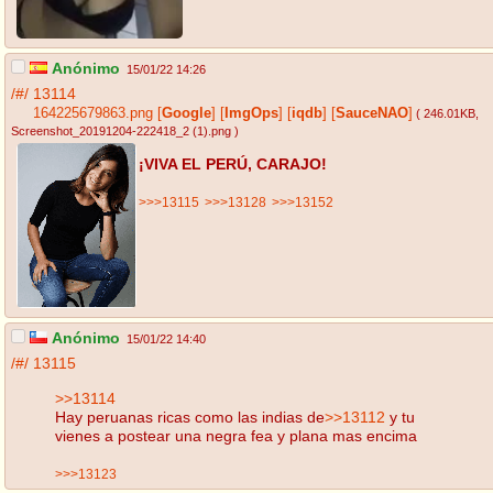
Anónimo
15/01/22 14:26
/#/
13114
164225679863.png
[
Google
]
[
ImgOps
]
[
iqdb
]
[
SauceNAO
]
( 246.01KB
,
Screenshot_20191204-222418_2 (1).png
)
¡VIVA EL PERÚ, CARAJO!
>>>13115
>>>13128
>>>13152
Anónimo
15/01/22 14:40
/#/
13115
>>13114
Hay peruanas ricas como las indias de
>>13112
y tu
vienes a postear una negra fea y plana mas encima
>>>13123