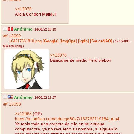
>>13078
Alicia Condori Mallqui
Anónimo
14/01/22 16:10
/#/
13092
164217661810.png
[
Google
]
[
ImgOps
]
[
iqdb
]
[
SauceNAO
]
( 144.94KB
,
8341289.png
)
>>13078
Básicamente medio Perú webon
Anónimo
14/01/22 16:27
/#/
13093
>>12963
(OP)
https://anonfiles.com/bdncqeB0x7/163762119184_mp4
Yo tenia toda una carpeta de ella en mi antigua
computadora, ya no recuerdo su nombre, si alguien lo
sabe díganlo para disfrute de todos porque sus videos y