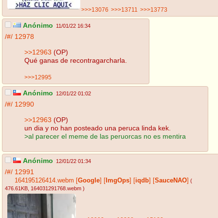
>>>13076
>>>13711
>>>13773
Anónimo
11/01/22 16:34
/#/
12978
>>12963
(OP)
Qué ganas de recontragarcharla.
>>>12995
Anónimo
12/01/22 01:02
/#/
12990
>>12963
(OP)
un dia y no han posteado una peruca linda kek.
>al parecer el meme de las peruorcas no es mentira
Anónimo
12/01/22 01:34
/#/
12991
164195126414.webm
[
Google
]
[
ImgOps
]
[
iqdb
]
[
SauceNAO
]
(
476.61KB
, 164031291768.webm
)