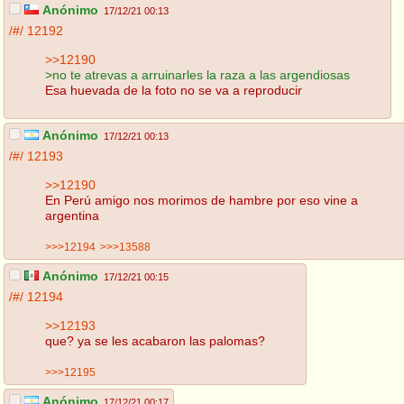
Anónimo
17/12/21 00:13
/#/
12192
>>12190
>no te atrevas a arruinarles la raza a las argendiosas
Esa huevada de la foto no se va a reproducir
Anónimo
17/12/21 00:13
/#/
12193
>>12190
En Perú amigo nos morimos de hambre por eso vine a
argentina
>>>12194
>>>13588
Anónimo
17/12/21 00:15
/#/
12194
>>12193
que? ya se les acabaron las palomas?
>>>12195
Anónimo
17/12/21 00:17