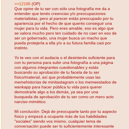
>>12186
(OP)
Que opine de tu ser con sólo una fotografía me da a
entender que tenés creencias y/o preocupaciones
materialistas, pero al parecer estás preocupado por tu
apariencia por el hecho de que querés conseguir una
mujer para tu vida. Pero eres amable, eso es algo que
se valora mucho pero ten cuidado de no caer en eso de
ser un gobernado, una mujer busca un macho que
pueda protejerla a ella y/o a su futura familia casi por
instinto.
Yo te veo con el audacia o el desinterés suficiente para
con tu persona para subir una fotografía a una página
con algunos integrantes cuestionables y estás
buscando su aprobación de tu faceta de tu ser
físico/material, así que probablemente usas las
memehistorias de minitastagram o los memeestados de
wankapp para hacer pública tu vida para querer
demostrarle algo a los demás, ya sea por una
busqueda de aprobación de tu ser como un mero acto
narciso-mimético.
Mi conclución: Dejá de preocuparte tanto por tu aspecto
físico y empezá a ocuparte más de tus habilidades
"sociales" siendo vos mismo, cualquier tema de
conversación puede ser lo suficientemente interesante