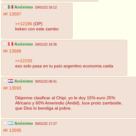
Anónimo
29/01/22 18:12
/#/
13587
>>12186
(OP)
kekeo con este zambo
Anónimo
29/01/22 18:36
/#/
13588
>>12193
eso solo pasa en tu país argentino economia caida
Anónimo
30/01/22 08:41
/#/
13593
Déjenme clasificar al Chipi, yo le doy 15% euro 25%
Africano y 60% Amerindio (Andid), luce proto zamboide,
que Dios lo bendiga al pobre.
Anónimo
30/01/22 17:27
/#/
13595