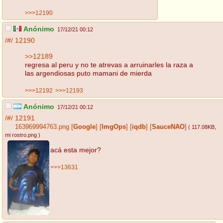
>>>12190
Anónimo
17/12/21 00:12
/#/
12190
>>12189
regresa al peru y no te atrevas a arruinarles la raza a
las argendiosas puto mamani de mierda
>>>12192
>>>12193
Anónimo
17/12/21 00:12
/#/
12191
163969994763.png
[
Google
]
[
ImgOps
]
[
iqdb
]
[
SauceNAO
]
( 117.08KB
,
mi rostro.png
)
acá esta mejor?
>>>13631