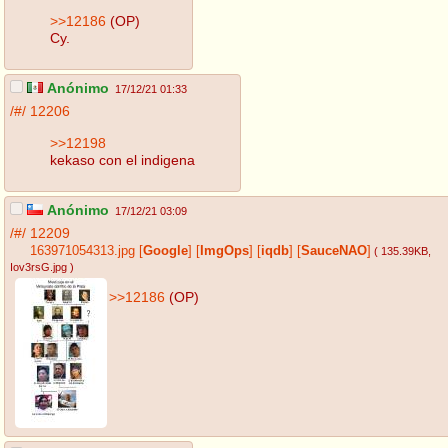
>>12186
(OP)
Cy.
Anónimo
17/12/21 01:33
/#/
12206
>>12198
kekaso con el indigena
Anónimo
17/12/21 03:09
/#/
12209
163971054313.jpg
[
Google
]
[
ImgOps
]
[
iqdb
]
[
SauceNAO
]
( 135.39KB
,
Iov3rsG.jpg
)
>>12186
(OP)