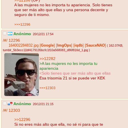
A las mujeres no les importa tu apariencia. Solo tienes
que ser más alto que ellas y una persona decente y
seguro de ti mismo.
>>>12296
Anónimo
20/12/21 17:54
/#/
12296
164002284832.jpg
[
Google
]
[
ImgOps
]
[
iqdb
]
[
SauceNAO
]
( 162.07KB
,
tumblr_5b3ecc11bf4179135bcfc1f10a568083_d86f816d_1.jpg
)
>>12282
>A las mujeres no les importa tu
apariencia
<Solo tienes que ser más alto que ellas
Esa trisomia 21 si se puede ver KEK
>>>12303
Anónimo
20/12/21 21:15
/#/
12303
>>12296
Si no eres más alto que ella, no sé ni para que te