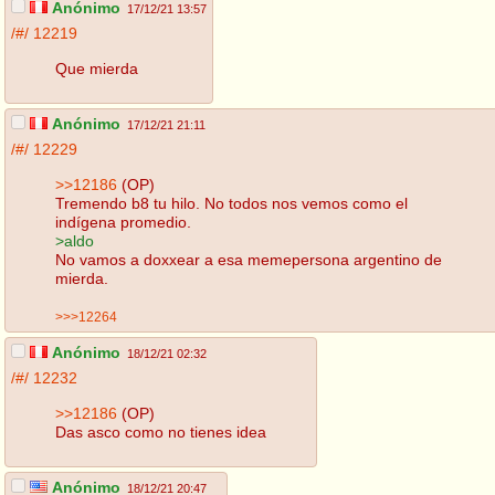
Anónimo
17/12/21 13:57
/#/
12219
Que mierda
Anónimo
17/12/21 21:11
/#/
12229
>>12186
(OP)
Tremendo b8 tu hilo. No todos nos vemos como el
indígena promedio.
>aldo
No vamos a doxxear a esa memepersona argentino de
mierda.
>>>12264
Anónimo
18/12/21 02:32
/#/
12232
>>12186
(OP)
Das asco como no tienes idea
Anónimo
18/12/21 20:47