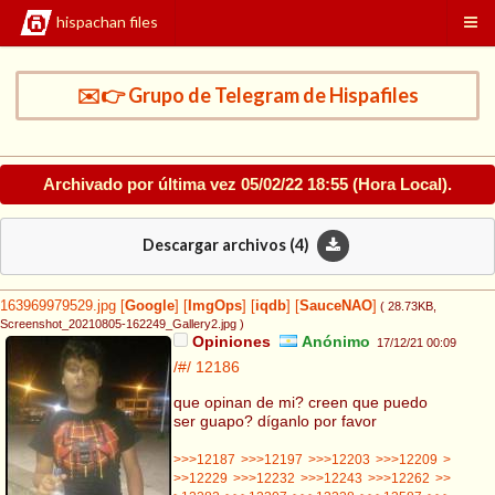
hispachan files
✉️👉 Grupo de Telegram de Hispafiles
Archivado por última vez
05/02/22 18:55
(Hora Local).
Descargar archivos (
4
)
163969979529.jpg
[
Google
]
[
ImgOps
]
[
iqdb
]
[
SauceNAO
]
( 28.73KB
,
Screenshot_20210805-162249_Gallery2.jpg
)
Opiniones
Anónimo
17/12/21 00:09
/#/
12186
que opinan de mi? creen que puedo
ser guapo? díganlo por favor
>>>12187
>>>12197
>>>12203
>>>12209
>
>>12229
>>>12232
>>>12243
>>>12262
>>