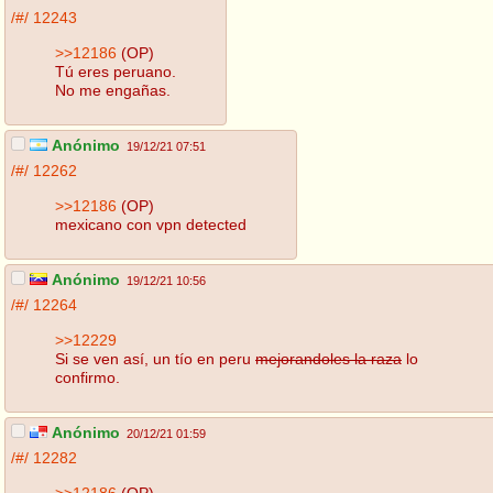
/#/
12243
>>12186
(OP)
Tú eres peruano.
No me engañas.
Anónimo
19/12/21 07:51
/#/
12262
>>12186
(OP)
mexicano con vpn detected
Anónimo
19/12/21 10:56
/#/
12264
>>12229
Si se ven así, un tío en peru
mejorandoles la raza
lo
confirmo.
Anónimo
20/12/21 01:59
/#/
12282
>>12186
(OP)