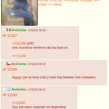
>12282
>>>12307
>>>13228
>>>13587
>>>
13595
>>>13636
Anónimo
17/12/21 00:10
/#/
12187
>>12186
(OP)
che nosotros venimos de los barcos
>>>12189
Anónimo
17/12/21 00:10
/#/
12188
Ayyyy con la inca cola y todo top kekaso mis costados
Anónimo
17/12/21 00:11
/#/
12189
>>12187
Soy peruano viviendo en Argentina