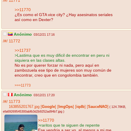
/#/
11771
>>11770
¿Es como el GTA vice city? ¿Hay asesinatos seriales
así como en Dexter?
Anónimo
03/12/21 17:16
/#/
11772
>>11737
>Lastima que es muy dificil de encontrar en peru ni
siquiera en las clases altas.
No es por querer forzar ni nada, pero aquí en
zambozuela ese tipo de mujeres son muy común de
encontrar, creo que en congolombia también.
>>>11773
Anónimo
03/12/21 17:20
/#/
11773
163855201767.jpg
[
Google
]
[
ImgOps
]
[
iqdb
]
[
SauceNAO
]
( 124.78KB
,
efa69269545300abfb3d2b9252ad94b7.jpg
)
>>11770
>raritos que te siguen de repente
Ese vendria a ser yo, al menos a mi me