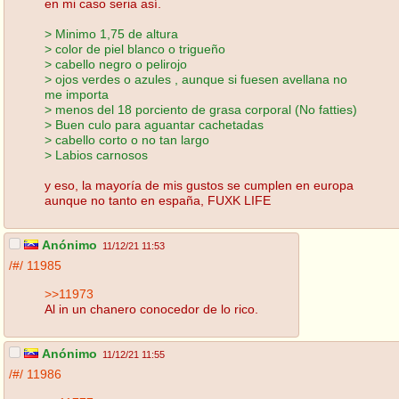
en mi caso seria así.
> Minimo 1,75 de altura
> color de piel blanco o trigueño
> cabello negro o pelirojo
> ojos verdes o azules , aunque si fuesen avellana no
me importa
> menos del 18 porciento de grasa corporal (No fatties)
> Buen culo para aguantar cachetadas
> cabello corto o no tan largo
> Labios carnosos
y eso, la mayoría de mis gustos se cumplen en europa
aunque no tanto en españa, FUXK LIFE
Anónimo
11/12/21 11:53
/#/
11985
>>11973
Al in un chanero conocedor de lo rico.
Anónimo
11/12/21 11:55
/#/
11986