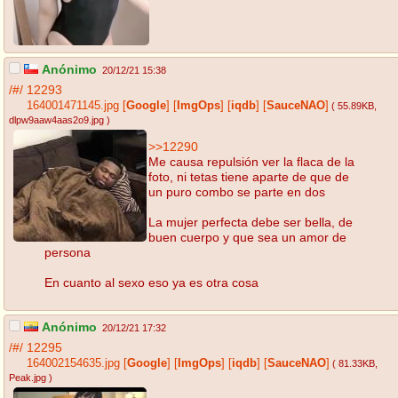
Anónimo
20/12/21 15:38
/#/
12293
164001471145.jpg
[
Google
]
[
ImgOps
]
[
iqdb
]
[
SauceNAO
]
( 55.89KB
,
dlpw9aaw4aas2o9.jpg
)
>>12290
Me causa repulsión ver la flaca de la
foto, ni tetas tiene aparte de que de
un puro combo se parte en dos
La mujer perfecta debe ser bella, de
buen cuerpo y que sea un amor de
persona
En cuanto al sexo eso ya es otra cosa
Anónimo
20/12/21 17:32
/#/
12295
164002154635.jpg
[
Google
]
[
ImgOps
]
[
iqdb
]
[
SauceNAO
]
( 81.33KB
,
Peak.jpg
)