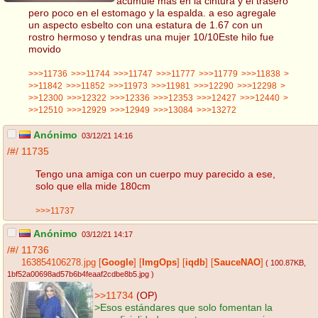
acumule mas en la cintura y el trasero
pero poco en el estomago y la espalda. a eso agregale
un aspecto esbelto con una estatura de 1.67 con un
rostro hermoso y tendras una mujer 10/10Este hilo fue
movido
>>>11736
>>>11744
>>>11747
>>>11777
>>>11779
>>>11838
>
>>11842
>>>11852
>>>11973
>>>11981
>>>12290
>>>12298
>
>>12300
>>>12322
>>>12336
>>>12353
>>>12427
>>>12440
>
>>12510
>>>12929
>>>12949
>>>13084
>>>13272
Anónimo
03/12/21 14:16
/#/
11735
Tengo una amiga con un cuerpo muy parecido a ese,
solo que ella mide 180cm
>>>11737
Anónimo
03/12/21 14:17
/#/
11736
163854106278.jpg
[
Google
]
[
ImgOps
]
[
iqdb
]
[
SauceNAO
]
( 100.87KB
,
1bf52a00698ad57b6b4feaaf2cdbe8b5.jpg
)
>>11734
(OP)
>Esos estándares que solo fomentan la