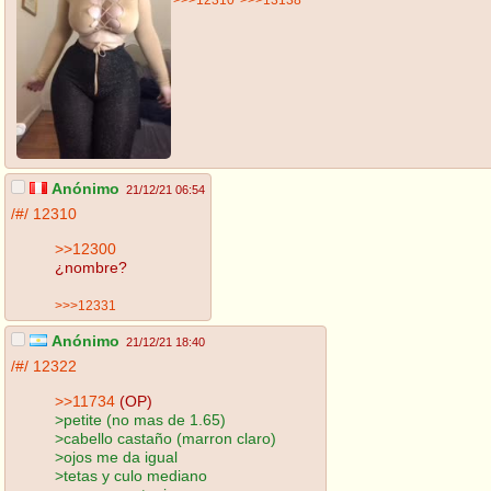
Anónimo
21/12/21 06:54
/#/
12310
>>12300
¿nombre?
>>>12331
Anónimo
21/12/21 18:40
/#/
12322
>>11734
(OP)
>petite (no mas de 1.65)
>cabello castaño (marron claro)
>ojos me da igual
>tetas y culo mediano