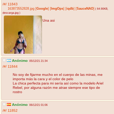
/#/
11843
163873552828.jpg
[
Google
]
[
ImgOps
]
[
iqdb
]
[
SauceNAO
]
( 64.90KB
,
descarga.jpg
)
Una asi
Anónimo
05/12/21 21:34
/#/
11844
No soy de fijarme mucho en el cuerpo de las minas, me
importa más la cara y el color de pelo
La chica perfecta para mi sería así como la modelo Ariel
Rebel, por alguna razón me atrae siempre ese tipo de
rostro
Anónimo
06/12/21 01:06
/#/
11852