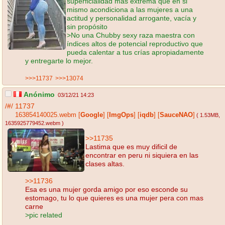
superficialidad mas extrema que en si
mismo acondiciona a las mujeres a una
actitud y personalidad arrogante, vacía y
sin propósito
>No una Chubby sexy raza maestra con
índices altos de potencial reproductivo que
pueda calentar a tus crías apropiadamente
y entregarte lo mejor.
>>>11737
>>>13074
Anónimo
03/12/21 14:23
/#/
11737
163854140025.webm
[
Google
]
[
ImgOps
]
[
iqdb
]
[
SauceNAO
]
( 1.53MB
,
1635925779452.webm
)
>>11735
Lastima que es muy dificil de
encontrar en peru ni siquiera en las
clases altas.
>>11736
Esa es una mujer gorda amigo por eso esconde su
estomago, tu lo que quieres es una mujer pera con mas
carne
>pic related