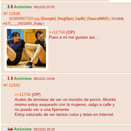
Anónimo
05/12/21 07:07
/#/
11838
163868807183.jpg
[
Google
]
[
ImgOps
]
[
iqdb
]
[
SauceNAO
]
( 70.53KB
,
m171____20211003_19.jpg
)
>>11734
(OP)
Pues a mi me gustan así...
Anónimo
05/12/21 19:40
/#/
11842
>>11734
(OP)
Acabó de terminar de ver un montón de porno. Ahorita
mismo estoy asqueado con la mujeres, salgo a calle y
no puedo ver a una fijamente.
Estoy saturado de ver tantos culos y tetas en internet.
Anónimo
05/12/21 20:18