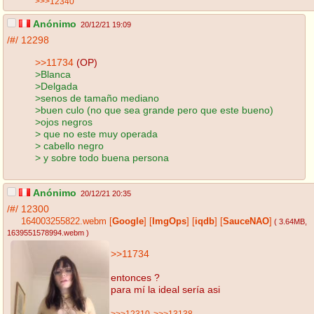
>>>12340
Anónimo
20/12/21 19:09
/#/
12298
>>11734
(OP)
>Blanca
>Delgada
>senos de tamaño mediano
>buen culo (no que sea grande pero que este bueno)
>ojos negros
> que no este muy operada
> cabello negro
> y sobre todo buena persona
Anónimo
20/12/21 20:35
/#/
12300
164003255822.webm
[
Google
]
[
ImgOps
]
[
iqdb
]
[
SauceNAO
]
( 3.64MB
,
1639551578994.webm
)
>>11734
entonces ?
para mí la ideal sería asi
>>>12310
>>>13138