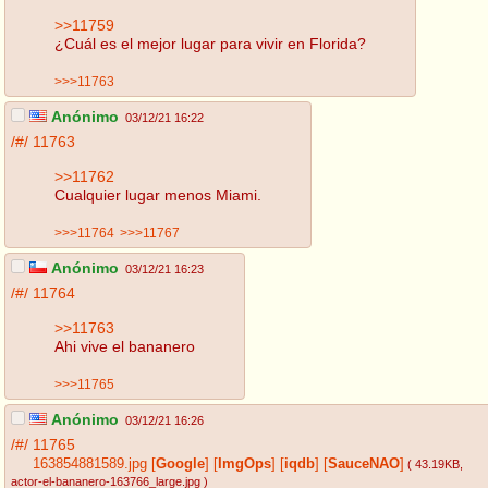
>>11759
¿Cuál es el mejor lugar para vivir en Florida?
>>>11763
Anónimo
03/12/21 16:22
/#/
11763
>>11762
Cualquier lugar menos Miami.
>>>11764
>>>11767
Anónimo
03/12/21 16:23
/#/
11764
>>11763
Ahi vive el bananero
>>>11765
Anónimo
03/12/21 16:26
/#/
11765
163854881589.jpg
[
Google
]
[
ImgOps
]
[
iqdb
]
[
SauceNAO
]
( 43.19KB
,
actor-el-bananero-163766_large.jpg
)