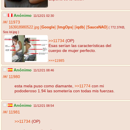
Anónimo
11/12/21 02:30
/#/
11973
163918980522.jpg
[
Google
]
[
ImgOps
]
[
iqdb
]
[
SauceNAO
]
( 772.37KB
,
Sos lol.jpg
)
>>11734
(OP)
Esas serían las características del
cuerpo de mujer perfecto.
>>>11985
Anónimo
11/12/21 08:46
/#/
11980
esta mela puso como diamante,
>>11774
con mi
pododeroso 1.94 las sometería con todas mis fuerzas.
Anónimo
11/12/21 08:54
/#/
11981
>>11734
(OP)