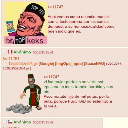
>>11747
Aqui vemos como un indio manlet
con la testosterona por los suelos
demuestra su homosexualidad como
buen indio que es.
Anónimo
03/12/21 15:41
/#/
11751
163854607894.gif
[
Google
]
[
ImgOps
]
[
iqdb
]
[
SauceNAO
]
( 270.27KB
,
1626825021984.gif
)
>>11747
>Una mujer perfecta se vería así
>postea un indio trannie horrible y con
ets
Asco matate hijo de mil putas, por la
puta, porque FujiCHAD no esterilizo a
tu vieja.
Anónimo
03/12/21 15:42