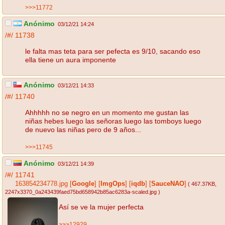
>>>11772
Anónimo
03/12/21 14:24
/#/
11738
le falta mas teta para ser pefecta es 9/10, sacando eso
ella tiene un aura imponente
Anónimo
03/12/21 14:33
/#/
11740
Ahhhhh no se negro en un momento me gustan las
niñas hebes luego las señoras luego las tomboys luego
de nuevo las niñas pero de 9 años...
>>>11745
Anónimo
03/12/21 14:39
/#/
11741
163854234778.jpg
[
Google
]
[
ImgOps
]
[
iqdb
]
[
SauceNAO
]
( 467.37KB
,
2247x3370_0a243439faed75bd658942b85ac6283a-scaled.jpg
)
Así se ve la mujer perfecta
>>>12929