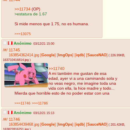
>>11734
(OP)
>estatura de 1.67
Si mide menos que 1.75, no es humana.
>>>13075
Anónimo
03/12/21 15:00
/#/
11745
163854362414.jpg
[
Google
]
[
ImgOps
]
[
iqdb
]
[
SauceNAO
]
( 226.99KB
,
163710416814.jpg
)
>>11740
A mi también me gustan de esa
edad, ayer vi a una caminando sola y
no veas negro, me imagine toda una
vida con ella, la hice madre y todo...
Mierda que horrible esto de no poder estar con una
>>>11746
>>>11786
Anónimo
03/12/21 15:13
/#/
11746
163854439468.jpg
[
Google
]
[
ImgOps
]
[
iqdb
]
[
SauceNAO
]
( 201.42KB
,
163822816751.jpg
)