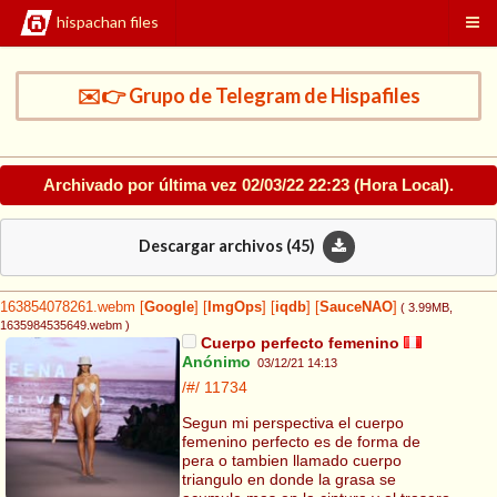
hispachan files
✉️👉 Grupo de Telegram de Hispafiles
Archivado por última vez
02/03/22 22:23
(Hora Local).
Descargar archivos (
45
)
163854078261.webm
[
Google
]
[
ImgOps
]
[
iqdb
]
[
SauceNAO
]
( 3.99MB
,
1635984535649.webm
)
Cuerpo perfecto femenino
Anónimo
03/12/21 14:13
/#/
11734
Segun mi perspectiva el cuerpo
femenino perfecto es de forma de
pera o tambien llamado cuerpo
triangulo en donde la grasa se