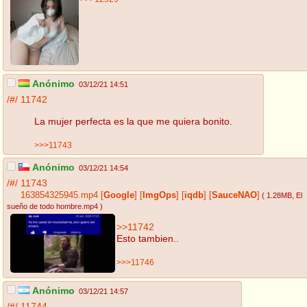
Anónimo
03/12/21 14:51
/#/
11742
La mujer perfecta es la que me quiera bonito.
>>>11743
Anónimo
03/12/21 14:54
/#/
11743
163854325945.mp4
[
Google
]
[
ImgOps
]
[
iqdb
]
[
SauceNAO
]
( 1.28MB
, El
sueño de todo hombre.mp4
)
>>11742
Esto tambien..
>>>11746
Anónimo
03/12/21 14:57
/#/
11744