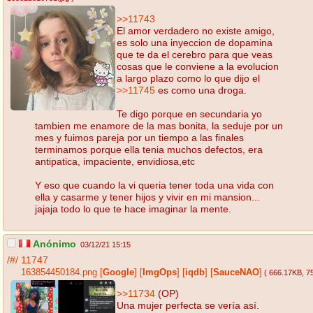
>>11743
El amor verdadero no existe amigo,
es solo una inyeccion de dopamina
que te da el cerebro para que veas
cosas que le conviene a la evolucion
a largo plazo como lo que dijo el
>>11745
es como una droga.
Te digo porque en secundaria yo
tambien me enamore de la mas bonita, la seduje por un
mes y fuimos pareja por un tiempo a las finales
terminamos porque ella tenia muchos defectos, era
antipatica, impaciente, envidiosa,etc
Y eso que cuando la vi queria tener toda una vida con
ella y casarme y tener hijos y vivir en mi mansion...
jajaja todo lo que te hace imaginar la mente.
Anónimo
03/12/21 15:15
/#/
11747
163854450184.png
[
Google
]
[
ImgOps
]
[
iqdb
]
[
SauceNAO
]
( 666.17KB
, 7
>>11734
(OP)
Una mujer perfecta se vería así.