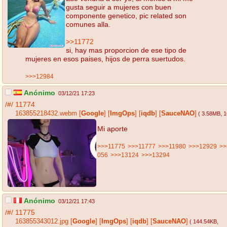
gusta seguir a mujeres con buen
componente genetico, pic related son
comunes alla.
>>11772
si, hay mas proporcion de ese tipo de
mujeres en esos paises, hijos de perra suertudos.
>>>12984
Anónimo
03/12/21 17:23
/#/
11774
163855218432.webm
[
Google
]
[
ImgOps
]
[
iqdb
]
[
SauceNAO
]
( 3.58MB
, 
Mi aporte
>>>11775
>>>11777
>>>11980
>>>12929
>>
056
>>>13124
>>>13294
Anónimo
03/12/21 17:43
/#/
11775
163855343012.jpg
[
Google
]
[
ImgOps
]
[
iqdb
]
[
SauceNAO
]
( 144.54KB
,