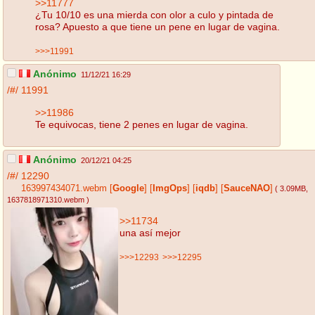
>>11777
¿Tu 10/10 es una mierda con olor a culo y pintada de
rosa? Apuesto a que tiene un pene en lugar de vagina.
>>>11991
Anónimo
11/12/21 16:29
/#/
11991
>>11986
Te equivocas, tiene 2 penes en lugar de vagina.
Anónimo
20/12/21 04:25
/#/
12290
163997434071.webm
[
Google
]
[
ImgOps
]
[
iqdb
]
[
SauceNAO
]
( 3.09MB
,
1637818971310.webm
)
>>11734
una así mejor
>>>12293
>>>12295