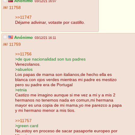
Anónimo
03/12/21 16:07
/#/
11758
>>11747
Déjame adivinar, votaste por castillo.
Anónimo
03/12/21 16:11
/#/
11759
>>11756
>de que nacionalidad son tus padres
Venezolanos.
>abuelos
Los papas de mama son italianos,de hecho ella es
blanca con ojos verdes mientras mi padre es mestizo
pero su padre era de Portugal
>etnia
Castizo me imagino aunque si me vez a mi y a mis 2
hermanos no tenemos nada en comun,mi hermana
mayor es una copia de mi mama,yo me parezco a papa
y mi hermano menor a mis tios.
>>11757
>green card
No,estoy en proceso de sacar pasaporte europeo por