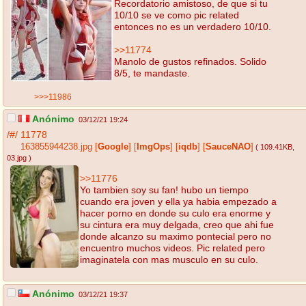
Recordatorio amistoso, de que si tu
10/10 se ve como pic related
entonces no es un verdadero 10/10.
>>11774
Manolo de gustos refinados. Solido
8/5, te mandaste.
>>>11986
Anónimo
03/12/21 19:24
/#/
11778
163855944238.jpg
[
Google
]
[
ImgOps
]
[
iqdb
]
[
SauceNAO
]
( 109.41KB
,
03.jpg
)
>>11776
Yo tambien soy su fan! hubo un tiempo
cuando era joven y ella ya habia empezado a
hacer porno en donde su culo era enorme y
su cintura era muy delgada, creo que ahi fue
donde alcanzo su maximo pontecial pero no
encuentro muchos videos. Pic related pero
imaginatela con mas musculo en su culo.
Anónimo
03/12/21 19:37