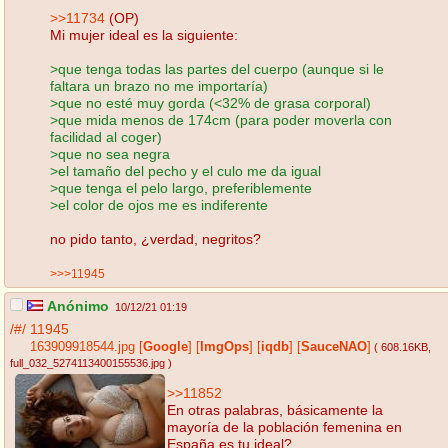
>>11734
(OP)
Mi mujer ideal es la siguiente:
>que tenga todas las partes del cuerpo (aunque si le
faltara un brazo no me importaría)
>que no esté muy gorda (<32% de grasa corporal)
>que mida menos de 174cm (para poder moverla con
facilidad al coger)
>que no sea negra
>el tamaño del pecho y el culo me da igual
>que tenga el pelo largo, preferiblemente
>el color de ojos me es indiferente
no pido tanto, ¿verdad, negritos?
>>>11945
Anónimo
10/12/21 01:19
/#/
11945
163909918544.jpg
[
Google
]
[
ImgOps
]
[
iqdb
]
[
SauceNAO
]
( 608.16KB
,
full_032_5274113400155536.jpg
)
>>11852
En otras palabras, básicamente la
mayoría de la población femenina en
España es tu ideal?