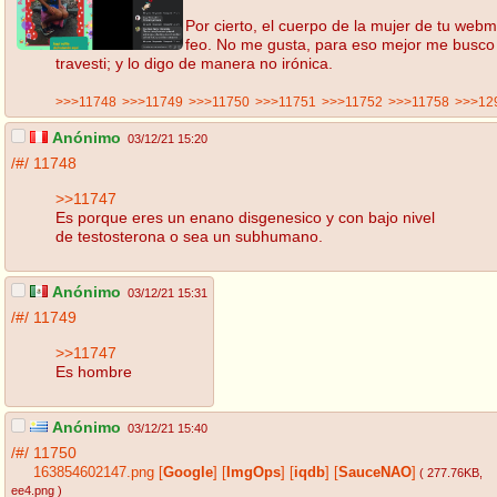
Por cierto, el cuerpo de la mujer de tu webm
feo. No me gusta, para eso mejor me busco
travesti; y lo digo de manera no irónica.
>>>11748
>>>11749
>>>11750
>>>11751
>>>11752
>>>11758
>>>12
Anónimo
03/12/21 15:20
/#/
11748
>>11747
Es porque eres un enano disgenesico y con bajo nivel
de testosterona o sea un subhumano.
Anónimo
03/12/21 15:31
/#/
11749
>>11747
Es hombre
Anónimo
03/12/21 15:40
/#/
11750
163854602147.png
[
Google
]
[
ImgOps
]
[
iqdb
]
[
SauceNAO
]
( 277.76KB
,
ee4.png
)