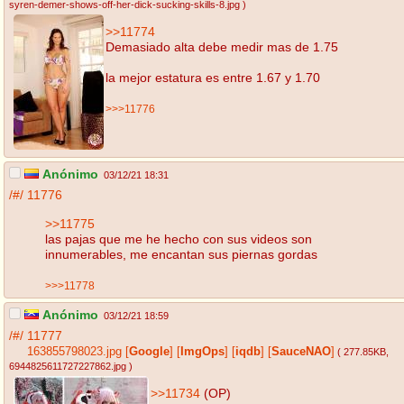
syren-demer-shows-off-her-dick-sucking-skills-8.jpg
)
>>11774
Demasiado alta debe medir mas de 1.75
la mejor estatura es entre 1.67 y 1.70
>>>11776
Anónimo
03/12/21 18:31
/#/
11776
>>11775
las pajas que me he hecho con sus videos son
innumerables, me encantan sus piernas gordas
>>>11778
Anónimo
03/12/21 18:59
/#/
11777
163855798023.jpg
[
Google
]
[
ImgOps
]
[
iqdb
]
[
SauceNAO
]
( 277.85KB
,
6944825611727227862.jpg
)
>>11734
(OP)