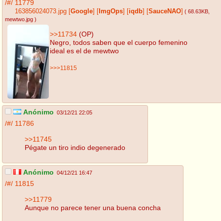
/#/
11779
163856024073.jpg
[
Google
]
[
ImgOps
]
[
iqdb
]
[
SauceNAO
]
( 68.63KB
,
mewtwo.jpg
)
>>11734
(OP)
Negro, todos saben que el cuerpo femenino
ideal es el de mewtwo
>>>11815
Anónimo
03/12/21 22:05
/#/
11786
>>11745
Pégate un tiro indio degenerado
Anónimo
04/12/21 16:47
/#/
11815
>>11779
Aunque no parece tener una buena concha