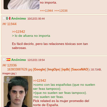
no importa.
>>>11944
>>>12036
Anónimo
10/12/21 00:44
/#/
11944
>>11942
> lo de afuera no importa
Es fácil decirlo, pero las relaciones tóxicas son tan
sabrosas.
Anónimo
12/12/21 19:54
/#/
12036
163933887629.jpg
[
Google
]
[
ImgOps
]
[
iqdb
]
[
SauceNAO
]
( 10.71KB
,
images.jpg
)
>>11942
>como con las españolas (que no suelen
ser feas tampoco).
>(que no suelen ser feas tampoco).
>no suelen ser feas.
Pick related es la mujer promedio del
norte de España.