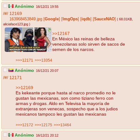
Anónimo
16/12/21 19:55
/#/
12169
163968453849.jpg
[
Google
]
[
ImgOps
]
[
iqdb
]
[
SauceNAO
]
( 68.01KB
,
aliciaface123.jpg
)
>>12167
En México las reinas de belleza
venezolanas solo sirven de sacos de
semen de los narcos.
>>>12171
>>>13354
Anónimo
16/12/21 20:07
/#/
12171
>>12169
Es kekeante porque hasta al narco promedio no le
gustan las mexicanas, son como tiziano ferro con
armas y drogas. Aldo en Televisa la mayoría de
extranjeras son venecas, sospecho que a los judios
mexicanos tampoco les gustan las mexicanas
>>>12172
>>>12175
>>>13464
Anónimo
16/12/21 20:12