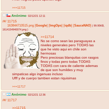
>>>11715
Anónimo
02/12/21 12:11
/#/
11715
163844710515.png
[
Google
]
[
ImgOps
]
[
iqdb
]
[
SauceNAO
]
( 99.95KB
,
1614154940074.png
)
>>11714
No se como sean las paraguayas a
niveles generales pero TODAS las
que he visto aqui en chile son
hermosas
Pero preciosas blanquitas con rasgos
finos y todas pero todas TODAS
TODAS con cara de caliente ademas
de que son humildes y muy
simpaticas algo ingenuas incluso
Ufff y de cuerpo tambien estan riquisimas
>>>11717
Anónimo
02/12/21 12:36
/#/
11717
>>11715