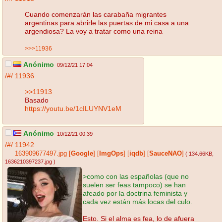
Cuando comenzarán las carabaña migrantes
argentinas para abrirle las puertas de mi casa a una
argendiosa? La voy a tratar como una reina
>>>11936
Anónimo
09/12/21 17:04
/#/
11936
>>11913
Basado
https://youtu.be/1cILUYNV1eM
Anónimo
10/12/21 00:39
/#/
11942
163909677497.jpg
[
Google
]
[
ImgOps
]
[
iqdb
]
[
SauceNAO
]
( 134.66KB
,
1636210397237.jpg
)
>como con las españolas (que no
suelen ser feas tampoco) se han
afeado por la doctrina feminista y
cada vez están más locas del culo.
Esto. Si el alma es fea, lo de afuera