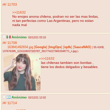
/#/
11703
>>11632
No enojes anona chilena, podran no ser las mas lindas,
ni tan perfectas como Las Argentinas, pero no estan
nada mal
Anónimo
02/12/21 03:15
/#/
11708
163841492834.jpg
[
Google
]
[
ImgOps
]
[
iqdb
]
[
SauceNAO
]
( 55.41KB
,
137676395_1131118037320787_3917742273653348771_n.jpg
)
>>11632
las chilenas tambien son bonitas ,
tiene los dedos delgados y besables.
Anónimo
02/12/21 12:02
/#/
11714