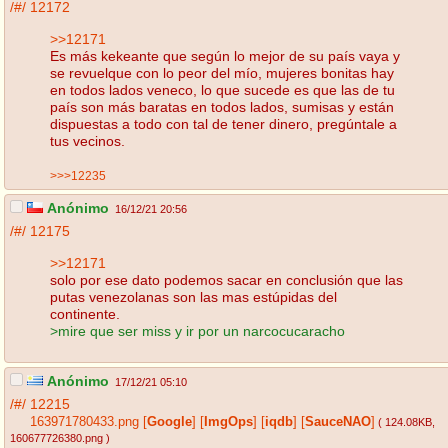
/#/
12172
>>12171
Es más kekeante que según lo mejor de su país vaya y
se revuelque con lo peor del mío, mujeres bonitas hay
en todos lados veneco, lo que sucede es que las de tu
país son más baratas en todos lados, sumisas y están
dispuestas a todo con tal de tener dinero, pregúntale a
tus vecinos.
>>>12235
Anónimo
16/12/21 20:56
/#/
12175
>>12171
solo por ese dato podemos sacar en conclusión que las
putas venezolanas son las mas estúpidas del
continente.
>mire que ser miss y ir por un narcocucaracho
Anónimo
17/12/21 05:10
/#/
12215
163971780433.png
[
Google
]
[
ImgOps
]
[
iqdb
]
[
SauceNAO
]
( 124.08KB
,
160677726380.png
)