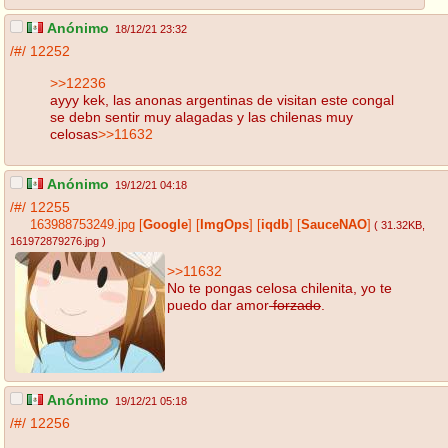
Anónimo
18/12/21 23:32
/#/
12252
>>12236
ayyy kek, las anonas argentinas de visitan este congal
se debn sentir muy alagadas y las chilenas muy
celosas
>>11632
Anónimo
19/12/21 04:18
/#/
12255
163988753249.jpg
[
Google
]
[
ImgOps
]
[
iqdb
]
[
SauceNAO
]
( 31.32KB
,
161972879276.jpg
)
>>11632
No te pongas celosa chilenita, yo te
puedo dar amor
forzado
.
Anónimo
19/12/21 05:18
/#/
12256