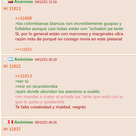
Anónimo
04/12/21 12:16
/#/
11813
>>11808
>las colombianas blancas son increíblemente guapas y
follables aunque casi todas están con "echaitos´pa lante
Si, por lo general están con marrones y marginales ultra
razón más de porqué no consigo novia en este platanal
>>>11822
Anónimo
04/12/21 20:18
/#/
11822
>>11813
>ser tú
>vivir en sicariolombia
>país donde abundan los asesinos a sueldo
<no mandar a matar al echaito pa' lante que está con la
que te gusta y quedartela
Te falta creatividad y maldad, negrito
Anónimo
05/12/21 06:26
/#/
11837