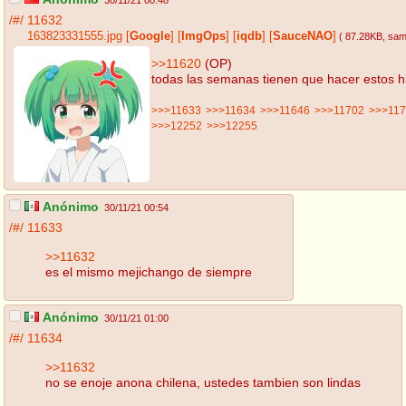
30/11/21 00:48
/#/
11632
163823331555.jpg
[
Google
]
[
ImgOps
]
[
iqdb
]
[
SauceNAO
]
( 87.28KB
, sa
>>11620
(OP)
todas las semanas tienen que hacer estos hi
>>>11633
>>>11634
>>>11646
>>>11702
>>>11
>>>12252
>>>12255
Anónimo
30/11/21 00:54
/#/
11633
>>11632
es el mismo mejichango de siempre
Anónimo
30/11/21 01:00
/#/
11634
>>11632
no se enoje anona chilena, ustedes tambien son lindas