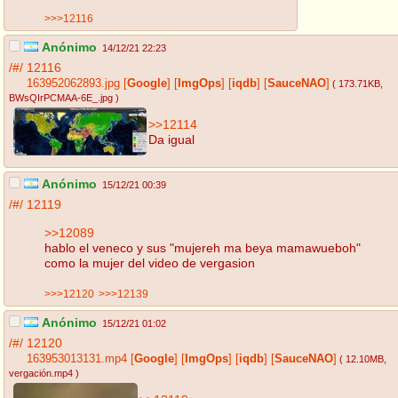
>>>12116
Anónimo
14/12/21 22:23
/#/
12116
163952062893.jpg
[
Google
]
[
ImgOps
]
[
iqdb
]
[
SauceNAO
]
( 173.71KB
,
BWsQIrPCMAA-6E_.jpg
)
>>12114
Da igual
Anónimo
15/12/21 00:39
/#/
12119
>>12089
hablo el veneco y sus "mujereh ma beya mamawueboh"
como la mujer del video de vergasion
>>>12120
>>>12139
Anónimo
15/12/21 01:02
/#/
12120
163953013131.mp4
[
Google
]
[
ImgOps
]
[
iqdb
]
[
SauceNAO
]
( 12.10MB
,
vergación.mp4
)