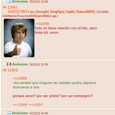
Anónimo
30/11/21 22:36
/#/
11661
163831178974.jpg
[
Google
]
[
ImgOps
]
[
iqdb
]
[
SauceNAO
]
( 53.50KB
,
63446de3a75cace3a44546eab18066ec.jpg
)
>>11658
Esto no tiene relación con el hilo, pero
linda loli, anon.
Anónimo
30/11/21 22:39
/#/
11662
>>11656
>es verdad que ninguno de ustedes podra siquiera
acercarse a una
porque anon? por ser prieto? por ser extranjero?
>>>11668
>>>11910
Anónimo
01/12/21 01:45