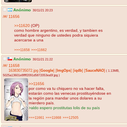
Anónimo
30/11/21 20:23
/#/
11656
>>11620
(OP)
como hombre argentino, es verdad, y tambien es
verdad que ninguno de ustedes podra siquiera
acercarse a una
>>>11658
>>>11662
Anónimo
30/11/21 21:22
/#/
11658
163830735072.jpg
[
Google
]
[
ImgOps
]
[
iqdb
]
[
SauceNAO
]
( 1.13MB
,
5025a13601e8ffff2091d5872053ea5f.jpg
)
>>11656
por como va tu chiquero no va hacer falta,
estarán como las venecas prostituyéndose en
la región para mandar unos dolares a su
mierdero país.
>aldo espero prostitutas lolis de su país
>>>11661
>>>11668
>>>12505