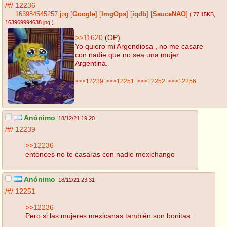
/#/
12236
163984545257.jpg
[
Google
]
[
ImgOps
]
[
iqdb
]
[
SauceNAO
]
( 77.15KB
,
163969994638.jpg
)
>>11620
(OP)
Yo quiero mi Argendiosa , no me casare
con nadie que no sea una mujer
Argentina.
>>>12239
>>>12251
>>>12252
>>>12256
Anónimo
18/12/21 19:20
/#/
12239
>>12236
entonces no te casaras con nadie mexichango
Anónimo
18/12/21 23:31
/#/
12251
>>12236
Pero si las mujeres mexicanas también son bonitas.