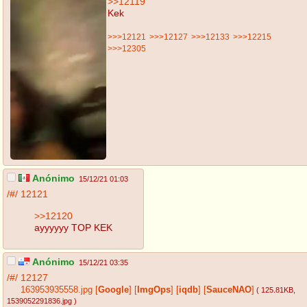
>>12119
Kek
>>>12121
>>>12127
>>>12133
>>>12215
>>>12305
Anónimo
15/12/21 01:03
/#/
12121
>>12120
ayyyyyy TOP KEK
Anónimo
15/12/21 03:35
/#/
12127
163953935558.jpg
[
Google
]
[
ImgOps
]
[
iqdb
]
[
SauceNAO
]
( 125.81KB
,
1539052291836.jpg
)