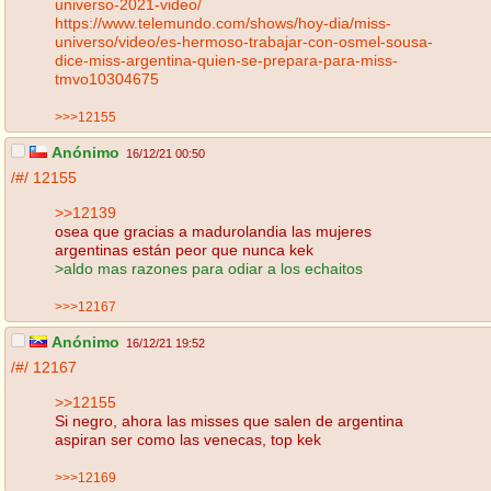
universo-2021-video/
https://www.telemundo.com/shows/hoy-dia/miss-
universo/video/es-hermoso-trabajar-con-osmel-sousa-
dice-miss-argentina-quien-se-prepara-para-miss-
tmvo10304675
>>>12155
Anónimo
16/12/21 00:50
/#/
12155
>>12139
osea que gracias a madurolandia las mujeres
argentinas están peor que nunca kek
>aldo mas razones para odiar a los echaitos
>>>12167
Anónimo
16/12/21 19:52
/#/
12167
>>12155
Si negro, ahora las misses que salen de argentina
aspiran ser como las venecas, top kek
>>>12169