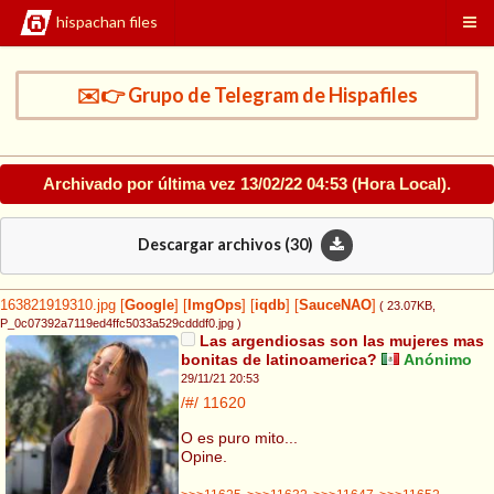
hispachan files
✉️👉 Grupo de Telegram de Hispafiles
Archivado por última vez
13/02/22 04:53
(Hora Local).
Descargar archivos (
30
)
163821919310.jpg
[
Google
]
[
ImgOps
]
[
iqdb
]
[
SauceNAO
]
( 23.07KB
,
P_0c07392a7119ed4ffc5033a529cdddf0.jpg
)
Las argendiosas son las mujeres mas
bonitas de latinoamerica?
Anónimo
29/11/21 20:53
/#/
11620
O es puro mito...
Opine.