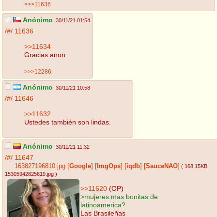
>>>11636
Anónimo
30/11/21 01:54
/#/
11636
>>11634
Gracias anon
>>>12286
Anónimo
30/11/21 10:58
/#/
11646
>>11632
Ustedes también son lindas.
Anónimo
30/11/21 11:32
/#/
11647
163827196810.jpg
[
Google
]
[
ImgOps
]
[
iqdb
]
[
SauceNAO
]
( 168.15KB
,
15305942825619.jpg
)
>>11620
(OP)
>mujeres mas bonitas de
latinoamerica?
Las Brasileñas