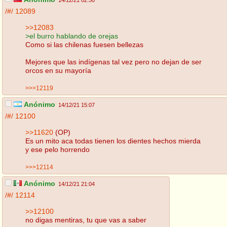
14/12/21 02:50
/#/
12089
>>12083
>el burro hablando de orejas
Como si las chilenas fuesen bellezas
Mejores que las indígenas tal vez pero no dejan de ser
orcos en su mayoría
>>>12119
Anónimo
14/12/21 15:07
/#/
12100
>>11620
(OP)
Es un mito aca todas tienen los dientes hechos mierda
y ese pelo horrendo
>>>12114
Anónimo
14/12/21 21:04
/#/
12114
>>12100
no digas mentiras, tu que vas a saber