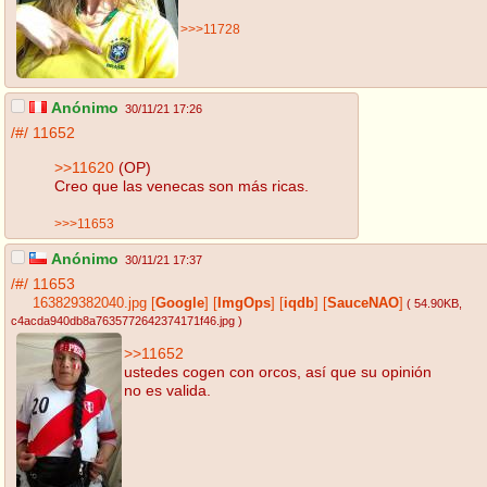
>>>11728
Anónimo
30/11/21 17:26
/#/
11652
>>11620
(OP)
Creo que las venecas son más ricas.
>>>11653
Anónimo
30/11/21 17:37
/#/
11653
163829382040.jpg
[
Google
]
[
ImgOps
]
[
iqdb
]
[
SauceNAO
]
( 54.90KB
,
c4acda940db8a7635772642374171f46.jpg
)
>>11652
ustedes cogen con orcos, así que su opinión
no es valida.