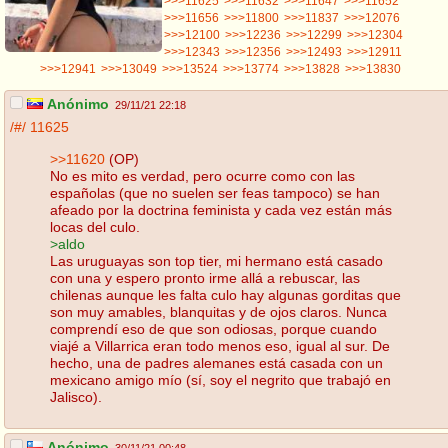
>>>11625
>>>11632
>>>11647
>>>11652
>>>11656
>>>11800
>>>11837
>>>12076
>>>12100
>>>12236
>>>12299
>>>12304
>>>12343
>>>12356
>>>12493
>>>12911
>>>12941
>>>13049
>>>13524
>>>13774
>>>13828
>>>13830
Anónimo
29/11/21 22:18
/#/
11625
>>11620
(OP)
No es mito es verdad, pero ocurre como con las
españolas (que no suelen ser feas tampoco) se han
afeado por la doctrina feminista y cada vez están más
locas del culo.
>aldo
Las uruguayas son top tier, mi hermano está casado
con una y espero pronto irme allá a rebuscar, las
chilenas aunque les falta culo hay algunas gorditas que
son muy amables, blanquitas y de ojos claros. Nunca
comprendí eso de que son odiosas, porque cuando
viajé a Villarrica eran todo menos eso, igual al sur. De
hecho, una de padres alemanes está casada con un
mexicano amigo mío (sí, soy el negrito que trabajó en
Jalisco).
Anónimo