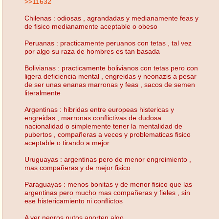
>>11632
Chilenas : odiosas , agrandadas y medianamente feas y
de fisico medianamente aceptable o obeso
Peruanas : practicamente peruanos con tetas , tal vez
por algo su raza de hombres es tan basada
Bolivianas : practicamente bolivianos con tetas pero con
ligera deficiencia mental , engreidas y neonazis a pesar
de ser unas enanas marronas y feas , sacos de semen
literalmente
Argentinas : hibridas entre europeas histericas y
engreidas , marronas conflictivas de dudosa
nacionalidad o simplemente tener la mentalidad de
pubertos , compañeras a veces y problematicas fisico
aceptable o tirando a mejor
Uruguayas : argentinas pero de menor engreimiento ,
mas compañeras y de mejor fisico
Paraguayas : menos bonitas y de menor fisico que las
argentinas pero mucho mas compañeras y fieles , sin
ese histericamiento ni conflictos
A ver negros putos aporten algo