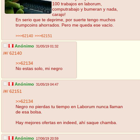
100 trabajos en laborum,
computrabajo y bumeran y nada,
carajo!
En serio que te deprime, por suerte tengo muchos
trumpcoins ahorrados. Pero me queda ese vacío.
>>>62140
>>>62151
Anónimo
31/05/19 01:32
/#/
62140
>>62134
No estas solo, mi negro
Anónimo
31/05/19 04:47
/#/
62151
>>62134
Negro no pierdas tu tiempo en Laborum nunca llaman
de esa bolsa.
Hay mejores ofertas en indeed, ahí saque chamba.
Anónimo
17/06/19 20:59