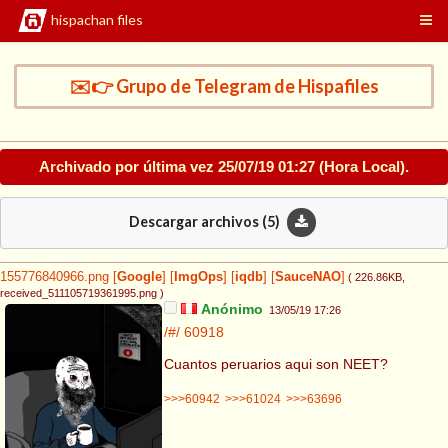
hispachan files
✉️👉 Grupo de Telegram de Hispafiles
Archivado por última vez
25/07/19 01:27
(Hora Local).
Descargar archivos (
5
)
155776840966.png
[
Google
]
[
ImgOps
]
[
iqdb
]
[
SauceNAO
]
( 226.86KB
,
received_511105719361995.png
)
Anónimo
13/05/19 17:26
/#/
60918
Cuantos peruarios aqui son NEET?
>>>60942
>>>61024
>>>63696