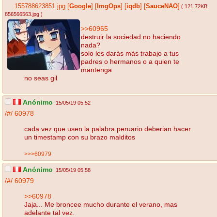
155788623851.jpg
[
Google
]
[
ImgOps
]
[
iqdb
]
[
SauceNAO
]
( 121.72KB
,
856566563.jpg
)
>>60965
destruir la sociedad no haciendo
nada?
solo les darás más trabajo a tus
padres o hermanos o a quien te
mantenga
no seas gil
Anónimo
15/05/19 05:52
/#/
60978
cada vez que usen la palabra peruario deberian hacer
un timestamp con su brazo malditos
>>>60979
Anónimo
15/05/19 05:58
/#/
60979
>>60978
Jaja... Me broncee mucho durante el verano, mas
adelante tal vez.