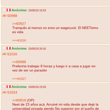
Anónimo
15/05/19 15:53
/#/
60988
>>60927
Tranquilo al menos no eres un wagecuck. El NEETismo
es vida
>>>61016
Anónimo
15/05/19 20:10
/#/
61016
>>60988
Preferiria trabajar 8 horas y luego ir a casa a jugar en
vez de ser un parasito
>>>61027
Anónimo
15/05/19 23:03
/#/
61024
>>60918
(OP)
Neet de 23 años acá. Arruiné mi vida desde que dejé la
universidad privada siendo 5to superior por el sueño de