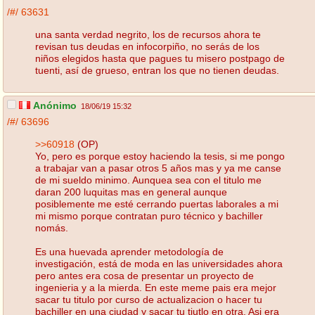
/#/
63631
una santa verdad negrito, los de recursos ahora te
revisan tus deudas en infocorpiño, no serás de los
niños elegidos hasta que pagues tu misero postpago de
tuenti, así de grueso, entran los que no tienen deudas.
Anónimo
18/06/19 15:32
/#/
63696
>>60918
(OP)
Yo, pero es porque estoy haciendo la tesis, si me pongo
a trabajar van a pasar otros 5 años mas y ya me canse
de mi sueldo minimo. Aunquea sea con el titulo me
daran 200 luquitas mas en general aunque
posiblemente me esté cerrando puertas laborales a mi
mi mismo porque contratan puro técnico y bachiller
nomás.
Es una huevada aprender metodología de
investigación, está de moda en las universidades ahora
pero antes era cosa de presentar un proyecto de
ingenieria y a la mierda. En este meme pais era mejor
sacar tu titulo por curso de actualizacion o hacer tu
bachiller en una ciudad y sacar tu tiutlo en otra. Asi era