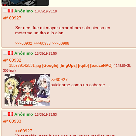
Anónimo
13/05/19 23:18
/#/
60927
Ser neet fue mi mayor error ahora solo pienso en
meterme un tiro a lo alan
>>>60932
>>>60933
>>>60988
Anónimo
13/05/19 23:50
/#/
60932
155779142531.jpg
[
Google
]
[
ImgOps
]
[
iqdb
]
[
SauceNAO
]
( 248.89KB
,
306.jpg
)
>>60927
suicidarse como un cobarde ...
Anónimo
13/05/19 23:53
/#/
60933
>>60927
Yo también, pero luego veo a mi primo médico cuya