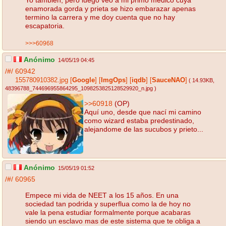
enamorada gorda y prieta se hizo embarazar apenas
termino la carrera y me doy cuenta que no hay
escapatoria.
>>>60968
Anónimo
14/05/19 04:45
/#/
60942
155780910382.jpg
[
Google
]
[
ImgOps
]
[
iqdb
]
[
SauceNAO
]
( 14.93KB
,
48396788_744696955864295_1098253825128529920_n.jpg
)
>>60918
(OP)
Aquí uno, desde que nací mi camino
como wizard estaba predestinado,
alejandome de las sucubos y prieto...
Anónimo
15/05/19 01:52
/#/
60965
Empece mi vida de NEET a los 15 años. En una
sociedad tan podrida y superflua como la de hoy no
vale la pena estudiar formalmente porque acabaras
siendo un esclavo mas de este sistema que te obliga a