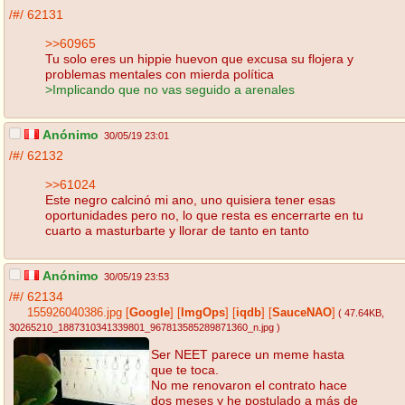
/#/
62131
>>60965
Tu solo eres un hippie huevon que excusa su flojera y
problemas mentales con mierda política
>Implicando que no vas seguido a arenales
Anónimo
30/05/19 23:01
/#/
62132
>>61024
Este negro calcinó mi ano, uno quisiera tener esas
oportunidades pero no, lo que resta es encerrarte en tu
cuarto a masturbarte y llorar de tanto en tanto
Anónimo
30/05/19 23:53
/#/
62134
155926040386.jpg
[
Google
]
[
ImgOps
]
[
iqdb
]
[
SauceNAO
]
( 47.64KB
,
30265210_1887310341339801_967813585289871360_n.jpg
)
Ser NEET parece un meme hasta
que te toca.
No me renovaron el contrato hace
dos meses y he postulado a más de