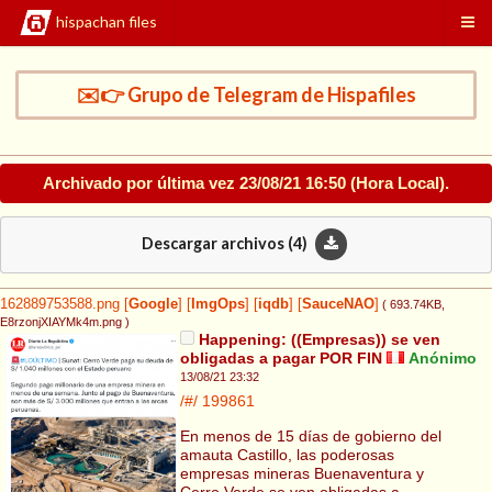
hispachan files
✉️👉 Grupo de Telegram de Hispafiles
Archivado por última vez
23/08/21 16:50
(Hora Local).
Descargar archivos (
4
)
162889753588.png
[
Google
]
[
ImgOps
]
[
iqdb
]
[
SauceNAO
]
( 693.74KB
,
E8rzonjXIAYMk4m.png
)
Happening: ((Empresas)) se ven
obligadas a pagar POR FIN
Anónimo
13/08/21 23:32
/#/
199861
En menos de 15 días de gobierno del
amauta Castillo, las poderosas
empresas mineras Buenaventura y
Cerro Verde se ven obligadas a