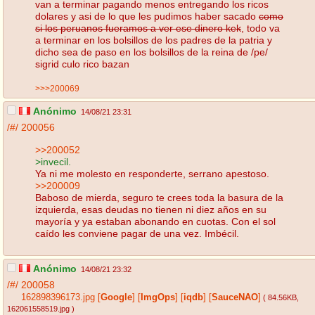
van a terminar pagando menos entregando los ricos
dolares y asi de lo que les pudimos haber sacado
como
si los peruanos fueramos a ver ese dinero kek
, todo va
a terminar en los bolsillos de los padres de la patria y
dicho sea de paso en los bolsillos de la reina de /pe/
sigrid culo rico bazan
>>>200069
Anónimo
14/08/21 23:31
/#/
200056
>>200052
>invecil.
Ya ni me molesto en responderte, serrano apestoso.
>>200009
Baboso de mierda, seguro te crees toda la basura de la
izquierda, esas deudas no tienen ni diez años en su
mayoría y ya estaban abonando en cuotas. Con el sol
caído les conviene pagar de una vez. Imbécil.
Anónimo
14/08/21 23:32
/#/
200058
162898396173.jpg
[
Google
]
[
ImgOps
]
[
iqdb
]
[
SauceNAO
]
( 84.56KB
,
162061558519.jpg
)