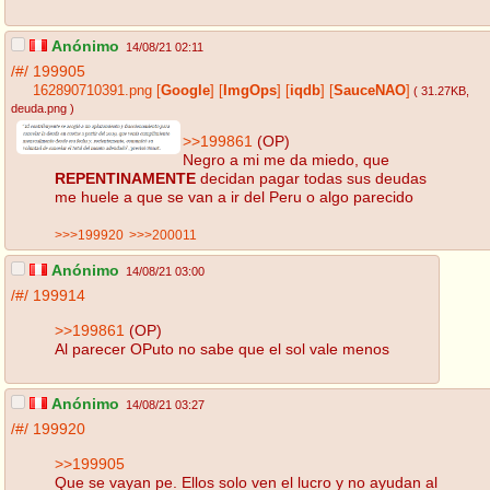
Anónimo
14/08/21 02:11
/#/
199905
162890710391.png
[
Google
]
[
ImgOps
]
[
iqdb
]
[
SauceNAO
]
( 31.27KB
,
deuda.png
)
>>199861
(OP)
Negro a mi me da miedo, que
REPENTINAMENTE
decidan pagar todas sus deudas
me huele a que se van a ir del Peru o algo parecido
>>>199920
>>>200011
Anónimo
14/08/21 03:00
/#/
199914
>>199861
(OP)
Al parecer OPuto no sabe que el sol vale menos
Anónimo
14/08/21 03:27
/#/
199920
>>199905
Que se vayan pe. Ellos solo ven el lucro y no ayudan al