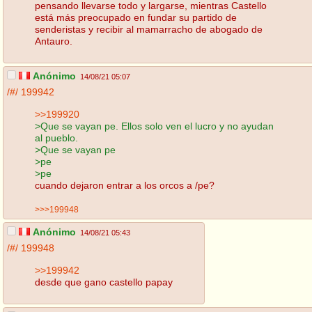
pensando llevarse todo y largarse, mientras Castello
está más preocupado en fundar su partido de
senderistas y recibir al mamarracho de abogado de
Antauro.
Anónimo
14/08/21 05:07
/#/
199942
>>199920
>Que se vayan pe. Ellos solo ven el lucro y no ayudan
al pueblo.
>Que se vayan pe
>pe
>pe
cuando dejaron entrar a los orcos a /pe?
>>>199948
Anónimo
14/08/21 05:43
/#/
199948
>>199942
desde que gano castello papay