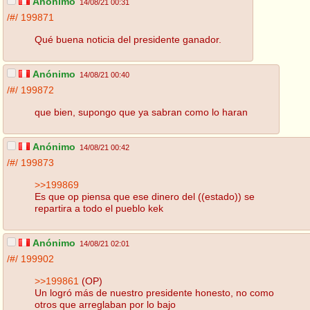
Anónimo
14/08/21 00:31
/#/
199871
Qué buena noticia del presidente ganador.
Anónimo
14/08/21 00:40
/#/
199872
que bien, supongo que ya sabran como lo haran
Anónimo
14/08/21 00:42
/#/
199873
>>199869
Es que op piensa que ese dinero del ((estado)) se
repartira a todo el pueblo kek
Anónimo
14/08/21 02:01
/#/
199902
>>199861
(OP)
Un logró más de nuestro presidente honesto, no como
otros que arreglaban por lo bajo