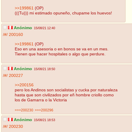
>>199861
(OP)
(((Tu))) mi estimado opuneño, chupame los huevos!
Anónimo
15/08/21 12:40
/#/
200160
>>199861
(OP)
Eso en una asesoria o en bonos se va en un mes.
Tienen que hacer hospitales o algo que perdure.
Anónimo
15/08/21 18:50
/#/
200227
>>200156
pero los Andinos son socialistas y cucka por naturaleza
hasta que son civilizados por eñ hombre criollo como
los de Gamarra o la Victoria
>>>200230
>>>200296
Anónimo
15/08/21 18:53
/#/
200230