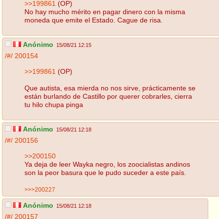
>>199861
(OP)
No hay mucho mérito en pagar dinero con la misma
moneda que emite el Estado. Cague de risa.
Anónimo
15/08/21 12:15
/#/
200154
>>199861
(OP)
Que autista, esa mierda no nos sirve, prácticamente se
están burlando de Castillo por querer cobrarles, cierra
tu hilo chupa pinga
Anónimo
15/08/21 12:18
/#/
200156
>>200150
Ya deja de leer Wayka negro, los zoocialistas andinos
son la peor basura que le pudo suceder a este país.
>>>200227
Anónimo
15/08/21 12:18
/#/
200157