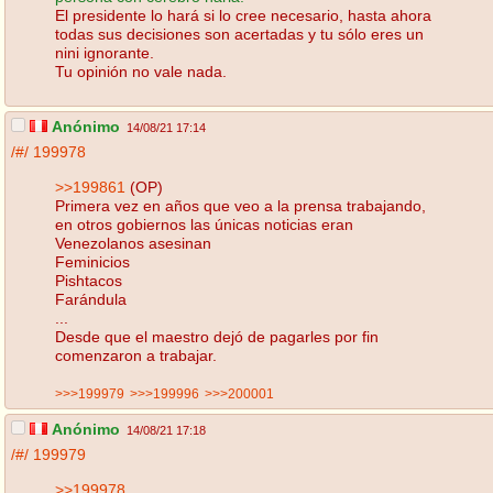
El presidente lo hará si lo cree necesario, hasta ahora
todas sus decisiones son acertadas y tu sólo eres un
nini ignorante.
Tu opinión no vale nada.
Anónimo
14/08/21 17:14
/#/
199978
>>199861
(OP)
Primera vez en años que veo a la prensa trabajando,
en otros gobiernos las únicas noticias eran
Venezolanos asesinan
Feminicios
Pishtacos
Farándula
...
Desde que el maestro dejó de pagarles por fin
comenzaron a trabajar.
>>>199979
>>>199996
>>>200001
Anónimo
14/08/21 17:18
/#/
199979
>>199978