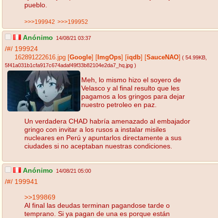
pueblo.
>>>199942
>>>199952
Anónimo
14/08/21 03:37
/#/
199924
162891222616.jpg
[
Google
]
[
ImgOps
]
[
iqdb
]
[
SauceNAO
]
( 54.99KB
,
5f41a031b1cfa917c674adaf49f33b82104e2da7_hq.jpg
)
Meh, lo mismo hizo el soyero de
Velasco y al final resulto que les
pagamos a los gringos para dejar
nuestro petroleo en paz.
Un verdadera CHAD habría amenazado al embajador
gringo con invitar a los rusos a instalar misiles
nucleares en Perú y apuntarlos directamente a sus
ciudades si no aceptaban nuestras condiciones.
Anónimo
14/08/21 05:00
/#/
199941
>>199869
Al final las deudas terminan pagandose tarde o
temprano. Si ya pagan de una es porque están