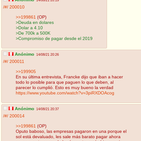
14/08/21 20:19
/#/
200010
>>199861
(OP)
>Deuda en dolares
>Dolar a 4.10
>De 700k a 500K
>Compromiso de pagar desde el 2019
Anónimo
14/08/21 20:26
/#/
200011
>>199905
En su última entrevista, Francke dijo que iban a hacer
todo lo posible para que paguen lo que deben, al
parecer lo cumplió. Esto es muy bueno la verdad
https://www.youtube.com/watch?v=3piRXDOAcog
Anónimo
14/08/21 20:37
/#/
200014
>>199861
(OP)
Oputo baboso, las empresas pagaron en una porque el
sol está devaluado, les sale más barato pagar ahora