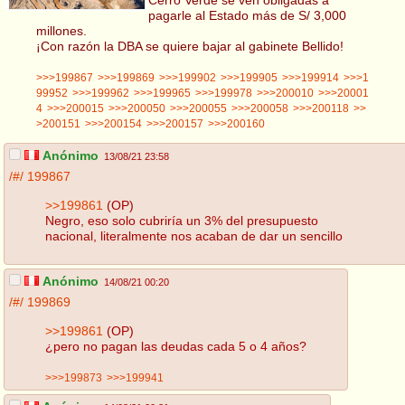
pagarle al Estado más de S/ 3,000
millones.
¡Con razón la DBA se quiere bajar al gabinete Bellido!
>>>199867
>>>199869
>>>199902
>>>199905
>>>199914
>>>1
99952
>>>199962
>>>199965
>>>199978
>>>200010
>>>20001
4
>>>200015
>>>200050
>>>200055
>>>200058
>>>200118
>>
>200151
>>>200154
>>>200157
>>>200160
Anónimo
13/08/21 23:58
/#/
199867
>>199861
(OP)
Negro, eso solo cubriría un 3% del presupuesto
nacional, literalmente nos acaban de dar un sencillo
Anónimo
14/08/21 00:20
/#/
199869
>>199861
(OP)
¿pero no pagan las deudas cada 5 o 4 años?
>>>199873
>>>199941