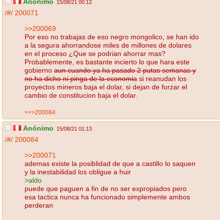
Anónimo
15/08/21 00:12
/#/
200071
>>200069
Por eso no trabajas de eso negro mongolico, se han ido
a la segura ahorrandose miles de millones de dolares
en el proceso ¿Que se podrian ahorrar mas?
Probablemente, es bastante incierto lo que hara este
gobierno
aun cuando ya ha pasado 2 putas semanas y
no ha dicho ni pinga de la economia
si reanudan los
proyectos mineros baja el dolar, si dejan de forzar el
cambio de constitucion baja el dolar.
>>>200084
Anónimo
15/08/21 01:13
/#/
200084
>>200071
ademas existe la posiblidad de que a castillo lo saquen
y la inestabilidad los obligue a huir
>aldo
puede que paguen a fin de no ser expropiados pero
esa tactica nunca ha funcionado simplemente ambos
perderan