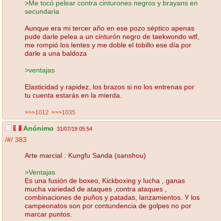
>Me tocó pelear contra cinturones negros y brayans en
secundaria
Aunque era mi tercer año en ese pozo séptico apenas
pude darle pelea a un cinturón negro de taekwondo wtf,
me rompió los lentes y me doble el tobillo ese día por
darle a una baldoza
>ventajas
Elasticidad y rapidez, los brazos si no los entrenas por
tu cuenta estarás en la mierda.
>>>1012
>>>1035
Anónimo
31/07/19 05:54
/#/
383
Arte marcial : Kungfu Sanda (sanshou)
>Ventajas
Es una fusión de boxeo, Kickboxing y lucha , ganas
mucha variedad de ataques ,contra ataques ,
combinaciones de puños y patadas, lanzamientos. Y los
campeonatos son por contundencia de golpes no por
marcar puntos.