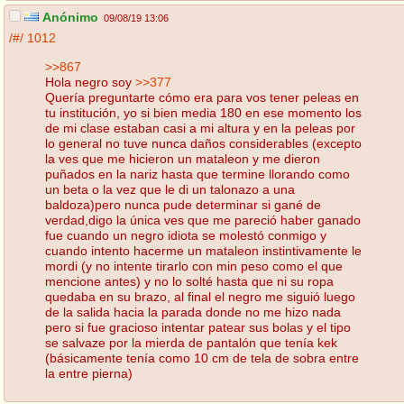
Anónimo
09/08/19 13:06
/#/
1012
>>867
Hola negro soy
>>377
Quería preguntarte cómo era para vos tener peleas en
tu institución, yo si bien media 180 en ese momento los
de mi clase estaban casi a mi altura y en la peleas por
lo general no tuve nunca daños considerables (excepto
la ves que me hicieron un mataleon y me dieron
puñados en la nariz hasta que termine llorando como
un beta o la vez que le di un talonazo a una
baldoza)pero nunca pude determinar si gané de
verdad,digo la única ves que me pareció haber ganado
fue cuando un negro idiota se molestó conmigo y
cuando intento hacerme un mataleon instintivamente le
mordi (y no intente tirarlo con min peso como el que
mencione antes) y no lo solté hasta que ni su ropa
quedaba en su brazo, al final el negro me siguió luego
de la salida hacia la parada donde no me hizo nada
pero si fue gracioso intentar patear sus bolas y el tipo
se salvaze por la mierda de pantalón que tenía kek
(básicamente tenía como 10 cm de tela de sobra entre
la entre pierna)