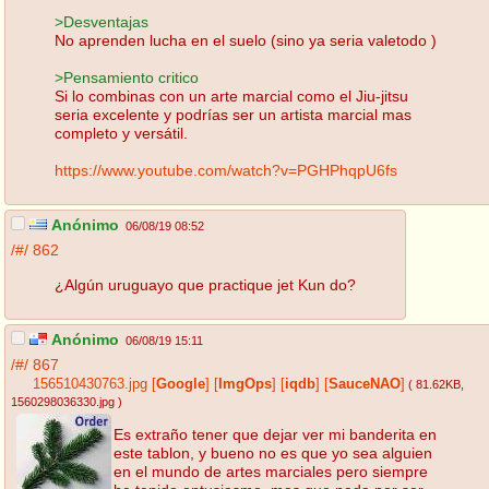
>Desventajas
No aprenden lucha en el suelo (sino ya seria valetodo )
>Pensamiento critico
Si lo combinas con un arte marcial como el Jiu-jitsu
seria excelente y podrías ser un artista marcial mas
completo y versátil.
https://www.youtube.com/watch?v=PGHPhqpU6fs
Anónimo
06/08/19 08:52
/#/
862
¿Algún uruguayo que practique jet Kun do?
Anónimo
06/08/19 15:11
/#/
867
156510430763.jpg
[
Google
]
[
ImgOps
]
[
iqdb
]
[
SauceNAO
]
( 81.62KB
,
1560298036330.jpg
)
Es extraño tener que dejar ver mi banderita en
este tablon, y bueno no es que yo sea alguien
en el mundo de artes marciales pero siempre