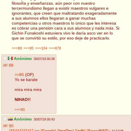
filosofía y enseñanzas, aún peor con nuestro
tercermundismo llegan a existir maestros vulgares e
ignorantes, que creen que maltratando exageradamente
a sus alumnos ellos llegaran a ganar muchas
competencias u otros maestros lo único que les interesa
es cobrar una pensión cara a sus alumnos y nada más. Si
Gichin Funakoshi estuviera vivo le daría asco ver en lo
que se convirtió su estilo, por eso deje de practicarlo.
>>>88
>>>95
>>>104
>>>878
Anónimo
30/07/19 00:38
/#/
88
>>85
(OP)
Yo se karate
mira mira mira
NIHAO!!
>>>90
Anónimo
30/07/19 00:43
/#/
90