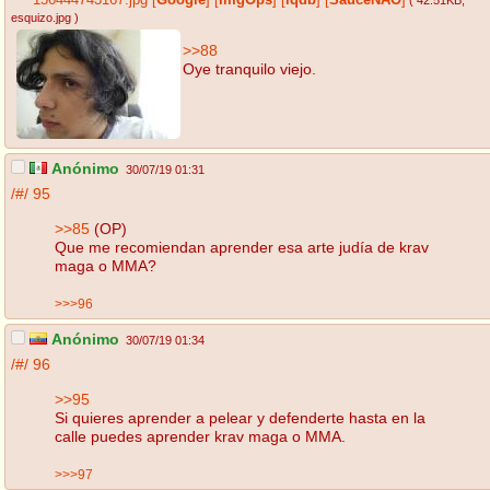
156444743167.jpg
[
Google
]
[
ImgOps
]
[
iqdb
]
[
SauceNAO
]
( 42.51KB
,
esquizo.jpg
)
>>88
Oye tranquilo viejo.
Anónimo
30/07/19 01:31
/#/
95
>>85
(OP)
Que me recomiendan aprender esa arte judía de krav
maga o MMA?
>>>96
Anónimo
30/07/19 01:34
/#/
96
>>95
Si quieres aprender a pelear y defenderte hasta en la
calle puedes aprender krav maga o MMA.
>>>97