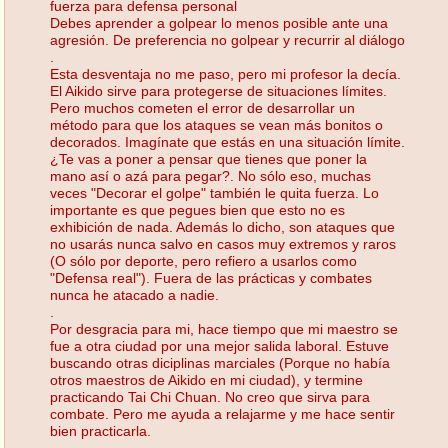
fuerza para defensa personal
Debes aprender a golpear lo menos posible ante una
agresión. De preferencia no golpear y recurrir al diálogo
.
Esta desventaja no me paso, pero mi profesor la decía.
El Aikido sirve para protegerse de situaciones límites.
Pero muchos cometen el error de desarrollar un
método para que los ataques se vean más bonitos o
decorados. Imagínate que estás en una situación límite.
¿Te vas a poner a pensar que tienes que poner la
mano así o azá para pegar?. No sólo eso, muchas
veces "Decorar el golpe" también le quita fuerza. Lo
importante es que pegues bien que esto no es
exhibición de nada. Además lo dicho, son ataques que
no usarás nunca salvo en casos muy extremos y raros
(O sólo por deporte, pero refiero a usarlos como
"Defensa real"). Fuera de las prácticas y combates
nunca he atacado a nadie.
.
Por desgracia para mi, hace tiempo que mi maestro se
fue a otra ciudad por una mejor salida laboral. Estuve
buscando otras diciplinas marciales (Porque no había
otros maestros de Aikido en mi ciudad), y termine
practicando Tai Chi Chuan. No creo que sirva para
combate. Pero me ayuda a relajarme y me hace sentir
bien practicarla.