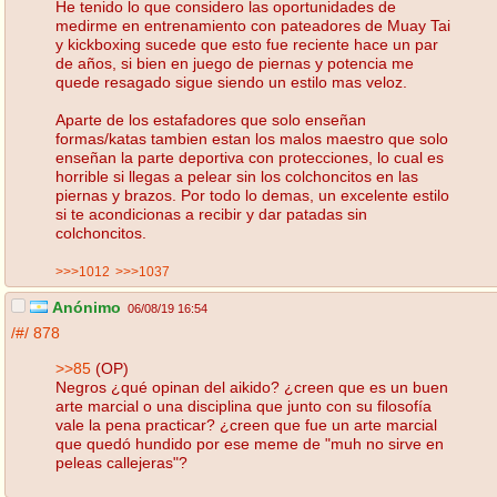
He tenido lo que considero las oportunidades de
medirme en entrenamiento con pateadores de Muay Tai
y kickboxing sucede que esto fue reciente hace un par
de años, si bien en juego de piernas y potencia me
quede resagado sigue siendo un estilo mas veloz.
Aparte de los estafadores que solo enseñan
formas/katas tambien estan los malos maestro que solo
enseñan la parte deportiva con protecciones, lo cual es
horrible si llegas a pelear sin los colchoncitos en las
piernas y brazos. Por todo lo demas, un excelente estilo
si te acondicionas a recibir y dar patadas sin
colchoncitos.
>>>1012
>>>1037
Anónimo
06/08/19 16:54
/#/
878
>>85
(OP)
Negros ¿qué opinan del aikido? ¿creen que es un buen
arte marcial o una disciplina que junto con su filosofía
vale la pena practicar? ¿creen que fue un arte marcial
que quedó hundido por ese meme de "muh no sirve en
peleas callejeras"?