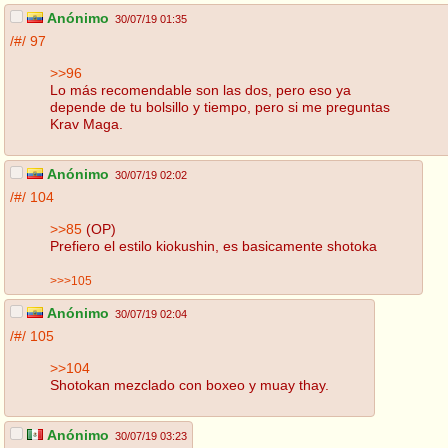
Anónimo
30/07/19 01:35
/#/
97
>>96
Lo más recomendable son las dos, pero eso ya
depende de tu bolsillo y tiempo, pero si me preguntas
Krav Maga.
Anónimo
30/07/19 02:02
/#/
104
>>85
(OP)
Prefiero el estilo kiokushin, es basicamente shotoka
>>>105
Anónimo
30/07/19 02:04
/#/
105
>>104
Shotokan mezclado con boxeo y muay thay.
Anónimo
30/07/19 03:23