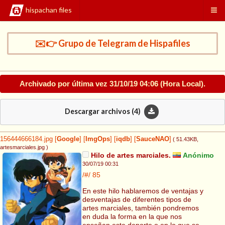
hispachan files
✉️👉 Grupo de Telegram de Hispafiles
Archivado por última vez
31/10/19 04:06
(Hora Local).
Descargar archivos (
4
)
156444666184.jpg
[
Google
]
[
ImgOps
]
[
iqdb
]
[
SauceNAO
]
( 51.43KB
,
artesmarciales.jpg
)
Hilo de artes marciales.
Anónimo
30/07/19 00:31
/#/
85
En este hilo hablaremos de ventajas y
desventajas de diferentes tipos de
artes marciales, también pondremos
en duda la forma en la que nos
enseñan este deporte o en lo que se