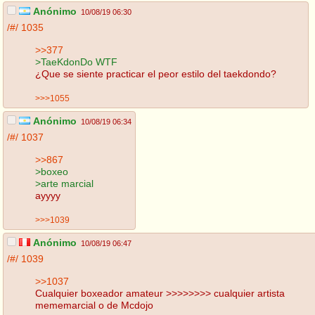
Anónimo
10/08/19 06:30
/#/
1035
>>377
>TaeKdonDo WTF
¿Que se siente practicar el peor estilo del taekdondo?
>>>1055
Anónimo
10/08/19 06:34
/#/
1037
>>867
>boxeo
>arte marcial
ayyyy
>>>1039
Anónimo
10/08/19 06:47
/#/
1039
>>1037
Cualquier boxeador amateur >>>>>>>> cualquier artista
mememarcial o de Mcdojo