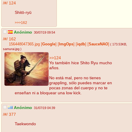
/#/
124
Shitō-ryū
>>>162
Anónimo
30/07/19 09:54
/#/
162
156448047365.jpg
[
Google
]
[
ImgOps
]
[
iqdb
]
[
SauceNAO
]
( 173.53KB
,
samurai.jpg
)
>>124
Yo también hice Shito Ryu mucho
años.
No está mal, pero no tienes
grappling, sólo puedes marcar en
pocas zonas del cuerpo y no te
enseñan ni a bloquear una low kick.
Anónimo
31/07/19 04:39
/#/
377
Taekwondo