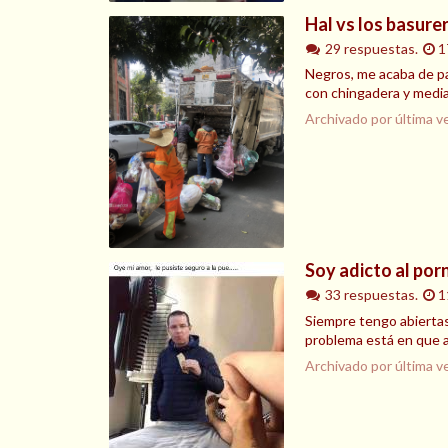
Hal vs los basure
29 respuestas.
1
Negros, me acaba de pa
con chingadera y media
Archivado por última v
Soy adicto al por
33 respuestas.
1
Siempre tengo abiertas
problema está en que as
Archivado por última v