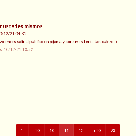
r ustedes mismos
0/12/21 04:32
 zoomers salir al publico en pijama y con unos tenis tan culeros?
ez
10/12/21 10:52
1
-10
10
11
12
+10
93