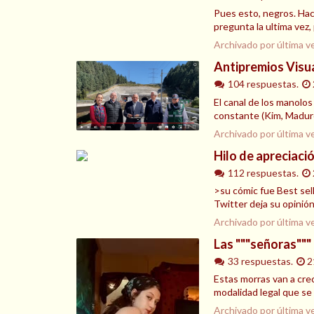
Pues esto, negros. Hac
pregunta la ultima vez,
Archivado por última v
Antipremios Visua
104 respuestas.
El canal de los manolos
constante (Kim, Maduro
Archivado por última v
Hilo de apreciaci
112 respuestas.
>su cómic fue Best sel
Twitter deja su opinión
Archivado por última v
Las """señoras"""
33 respuestas.
2
Estas morras van a crec
modalidad legal que se 
Archivado por última v