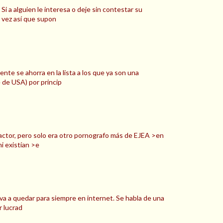
a alguien le interesa o deje sin contestar su
a vez así que supon
nte se ahorra en la lista a los que ya son una
 de USA) por princip
ractor, pero solo era otro pornografo más de EJEA >en
i existían >e
 va a quedar para siempre en internet. Se habla de una
r lucrad