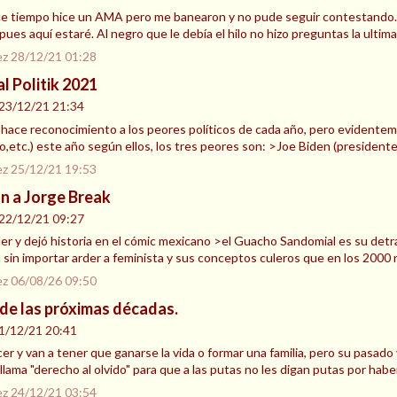
e tiempo hice un AMA pero me banearon y no pude seguir contestando. Si 
 pues aquí estaré. Al negro que le debía el hilo no hizo preguntas la ultim
ez
28/12/21 01:28
l Politik 2021
23/12/21 21:34
 hace reconocimiento a los peores políticos de cada año, pero evidenteme
,etc.) este año según ellos, los tres peores son: >Joe Biden (presidente
ez
25/12/21 19:53
ón a Jorge Break
22/12/21 09:27
ler y dejó historia en el cómic mexicano >el Guacho Sandomial es su det
 sin importar arder a feminista y sus conceptos culeros que en los 2000 n
ez
06/08/26 09:50
 de las próximas décadas.
1/12/21 20:41
er y van a tener que ganarse la vida o formar una familia, pero su pasado
llama "derecho al olvido" para que a las putas no les digan putas por habe
ez
24/12/21 03:54