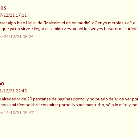
ros
7/12/21 17:11
sar algo bien Hal el de "Malcolm el de en medio". >Cer yo meroles >oír e
 que ya no sirve >llegar al camión >estar ahí los weyes basureros curán
ez
24/12/21 06:24
no
1/12/21 22:45
 alrededor de 20 pestañas de paginas porno, y no puedo dejar de ver po
ocio mi tiempo libre con mirar porno. No me masturbo, sólo lo miro y me 
ez
14/12/21 05:47