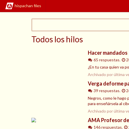
hispachan files
Todos los hilos
Hacer mandados
65 respuestas.
2
¿En tu casa quien va p
Archivado por última v
Verga deforme par
39 respuestas.
2
Negros, como le hago p
para enseñársela al cib
Archivado por última v
AMA Profesor de 
146 respuestas.