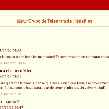
✉️👉 Grupo de Telegram de Hispafiles
8/12/21 05:02
or la coca o quien hace los mandados? Estoy pensando en contratar a una
ez
30/12/21 06:47
a el cibernético
6/12/21 23:01
ara quitarme la fimosis, pensé que era el único que tenía ese problema h
ernético, como le hago para dejar de tener el pito así, sin volverme judio
ez
30/12/21 04:53
escuela 2
24/12/21 20:47