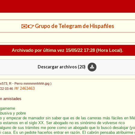
✉️👉 Grupo de Telegram de Hispafiles
Archivado por última vez
15/05/22 17:28
(Hora Local).
Descargar archivos (
20
)
9x573
, R - Perro mmmmmhhhh.jpg
)
/#/
2463463
/22 03:46
on amistades
bogameme
 abusiva y pobre
o y empezar de mamador sin saber que es de las carreras más fáciles en Méx
o estamos en el siglo XX. Ser abogado no es sinónimo de volverse rico
alguno de sus trámites me pone como un abogado que lo buscó desalojar (yo
mi casa. Es un pedote hacerlos entrar en razón. El cabrón pensaba atribuir