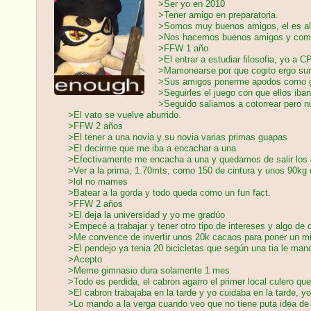
>Ser yo en 2010
>Tener amigo en preparatoria.
>Somos muy buenos amigos, el es alf
>Nos hacemos buenos amigos y compa
>FFW 1 año
>El entrar a estudiar filosofia, yo a 
>Mamonearse por que cogito ergo s
>Sus amigos ponerme apodos como go
>Seguirles el juego con que ellos iba
>Seguido saliamos a cotorrear pero n
>El vato se vuelve aburrido.
>FFW 2 años
>El tener a una novia y su novia varias primas guapas
>El decirme que me iba a encachar a una
>Efectivamente me encacha a una y quedamos de salir los 
>Ver a la prima, 1.70mts, como 150 de cintura y unos 90kg
>lol no mames
>Batear a la gorda y todo queda como un fun fact.
>FFW 2 años
>El deja la universidad y yo me gradúo
>Empecé a trabajar y tener otro tipo de intereses y algo de 
>Me convence de invertir unos 20k cacaos para poner un m
>El pendejo ya tenia 20 bicicletas que según una tia le ma
>Acepto
>Meme gimnasio dura solamente 1 mes
>Todo es perdida, el cabron agarro el primer local culero qu
>El cabron trabajaba en la tarde y yo cuidaba en la tarde, y
>Lo mando a la verga cuando veo que no tiene puta idea d