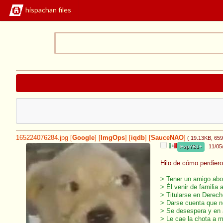
hispachan files
165224076284.jpg
[
Google
]
[
ImgOps
]
[
iqdb
]
[
SauceNAO
]
( 19.13KB
, 65
11/05
l+zpYB1+
Hilo de cómo perdier
> Tener un amigo a
> Él venir de familia
> Titularse en Derech
> Darse cuenta que n
> Se desespera y en 
> Le cae la chota a 