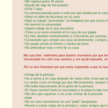
>Me regresa putos 4k pesos
>Desde ahí deje de frecuentarlo
>FFW 7 años
>La semana pasada pase a verlo por que estaba por la casa
>Abrió un taller de bicicletas en su casa
>Dejó un trabajo "prometedor" en bridgeton por que mucho 
>No terminó la universidad
>Agarra trabajo de lo que encuentra
>Tiene a su novia viviendo en la casa de sus papás
>Es feliz dandole mantenimiento a 3 bicicletas por semana.
>Comentarle que compré una casa recientemente, compre un
>Se queda viendo al infinito y cambia de tema
>No profundizar mas e irme de su casa
Me caía bien, realmente pase buenos momentos por que ten
Universidad me volví mas asertivo y me ayudo bastante, en f
Ahi va otra Greentext por que estoy esperando a que se lav
>Amigo de la primaria
>Va a verme a mi casa después de varios años (creo que te
>Lo recibo como mi Amigo por que efectivamente, aunque n
>Me habla basicamente de la gente de la primaria
>El chavo terminó hasta la secundaria y la prepa la dejo tru
>Me dice que vayamos a ver a las morras de la primaria
>lolok
>No se como terminamos en una "peda" banquetera
>Reunió a varias viejas de la primaria y viejos amigos que 