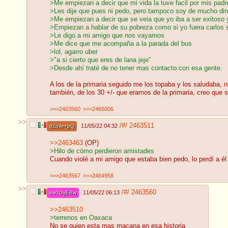
>Me empiezan a decir que mi vida la tuve facil por mis padre
>Les dije que pues ni pedo, pero tampoco soy de mucho din
>Me empiezan a decir que se veia que yo iba a ser exitoso y
>Empiezan a hablar de su pobreza como si yo fuera carlos sl
>Le digo a mi amigo que nos vayamos
>Me dice que me acompaña a la parada del bus
>lol, agarro uber
>"a si cierto que eres de lana jeje"
>Desde ahí traté de no tener mas contacto con esa gente.
A los de la primaria seguido me los topaba y los saludaba, 
también, de los 30 +/- que eramos de la primaria, creo que 
>>>2463560
>>>2465006
>>
/#/
2463511
11/05/22 04:32
dZoJe+pQ
>>2463463
(OP)
>Hilo de cómo perdieron amistades
Cuando violé a mi amigo que estaba bien pedo, lo perdí a 
>>>2463567
>>>2464958
>>
/#/
2463560
11/05/22 06:13
ew1OyEBw
>>2463510
>terrenos en Oaxaca
No se quien esta mas macana en esa historia