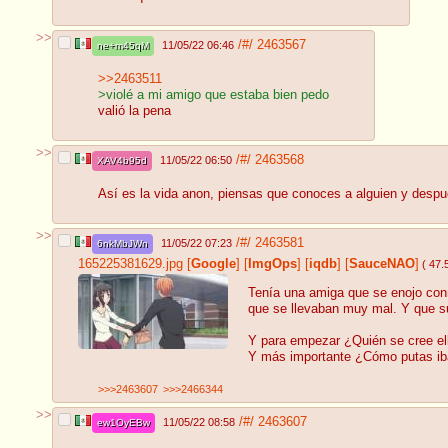
>>
/#/
2463567
11/05/22 06:46
ne+m45qM
>>2463511
>violé a mi amigo que estaba bien pedo
valió la pena
>>
/#/
2463568
11/05/22 06:50
XAV4b95d
Así es la vida anon, piensas que conoces a alguien y despué
>>
/#/
2463581
11/05/22 07:23
6nkMbJWn
165225381629.jpg
[
Google
]
[
ImgOps
]
[
iqdb
]
[
SauceNAO
]
( 47.
Tenía una amiga que se enojo conm
que se llevaban muy mal. Y que s
Y para empezar ¿Quién se cree el
Y más importante ¿Cómo putas iba 
>>>2463607
>>>2466344
>>
/#/
2463607
11/05/22 08:58
ew1OyEBw