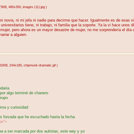
73KB
, 480x350
, images (11).jpg
)
novia, ni mi jefa ni nadie para decirme que hacer. Igualmente es de esas v
universitarios tiene, ni trabajo, ni familia que la soporte. Ya la vi hace unos
mujer, pero ahora es un mayor desastre de mujer, no me sorprendería el día q
arrar a alguien.
.32KB
, 244x180
, chipmunk-dramatic.gif
)
daria
or algo terminé de chanero
grupo
ima y curiosidad
as forzada que he escuchado hasta la fecha
n"+
a a ser marcada por dos autistas, este wey y yo