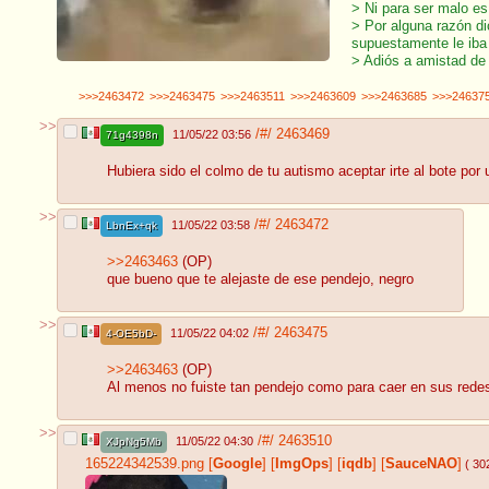
> Ni para ser malo e
> Por alguna razón di
supuestamente le iba
> Adiós a amistad de
>>>2463472
>>>2463475
>>>2463511
>>>2463609
>>>2463685
>>>24637
>>
/#/
2463469
11/05/22 03:56
71g4398n
Hubiera sido el colmo de tu autismo aceptar irte al bote por 
>>
/#/
2463472
11/05/22 03:58
LbnEx+qk
>>2463463
(OP)
que bueno que te alejaste de ese pendejo, negro
>>
/#/
2463475
11/05/22 04:02
4-OE5bD-
>>2463463
(OP)
Al menos no fuiste tan pendejo como para caer en sus rede
>>
/#/
2463510
11/05/22 04:30
XJpNg5Mb
165224342539.png
[
Google
]
[
ImgOps
]
[
iqdb
]
[
SauceNAO
]
( 30