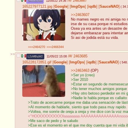
/#/
2463667
11/05/22 14:36
6nkMbJWn
165227977121.jpg
[
Google
]
[
ImgOps
]
[
iqdb
]
[
SauceNAO
]
( 34.
>>2463607
No mames negro es mi amiga no mi 
irse de su casa porque ni estudios 
Osea ya era antes un desastre de 
dejarse embarazar para intentar am
Si asi de jodida está su vida.
>>>2464270
>>>2466344
>>
/#/
2463685
11/05/22 15:08
L2zMBqW2
165228172851.gif
[
Google
]
[
ImgOps
]
[
iqdb
]
[
SauceNAO
]
( 548
>>2463463
(OP)
>Ser yo (creo)
>Ser 2010
>Estar en segundo de memesecun
>No tener muchos amigos porque p
>Hay otro betoso perdedor en mi 
>Nadie le habla porque es callaito
>Trato de acercarme porque me daba una sensación de lást
>Al momento de hablarle, siento que todo pasa muy rapido.
>Voltea, me sonríe de oreja a oreja y me dice con la voz m
<"HOOOOOOOOOOlaaaaaaaa AAAAAAAAAAAAAAAnoooo
>Me saco de pedo y le saludo
>Ese es el momento en el que me doy cuenta que mi vida ib