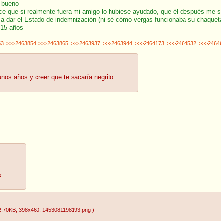
s bueno
ce que si realmente fuera mi amigo lo hubiese ayudado, que él después me s
 a dar el Estado de indemnización (ni sé cómo vergas funcionaba su chaquet
 15 años
53
>>>2463854
>>>2463865
>>>2463937
>>>2463944
>>>2464173
>>>2464532
>>>2464
unos años y creer que te sacaría negrito.
s.
2.70KB
, 398x460
, 1453081198193.png
)