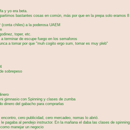
a y yo era beta.
rtimos bastantes cosas en común, más por que en la prepa solo eramos 8 c
CP (conta chiles) a la poderosa UAEM
um
dinez, toper, etc.
n a terminar de escupe fuego en los semaforos
unca a tomar por que "muh cogito ergo sum, tomar es muy pleb"
4
 de sobrepeso
dinero
ini gimnasio con Spinning y clases de zumba
ndo dinero del gabacho para comprarlas
e encontro, cero publicidad, cero mercadeo, nomas lo abrió.
o le pagaba al pendejo instructor. En la mañana el daba las clases de spinning
e como manejar un negocio