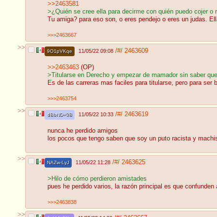
>>2463581
>¿Quién se cree ella para decirme con quién puedo cojer o 
Tu amiga? para eso son, o eres pendejo o eres un judas. Ell
>>>2463667
>>
/#/
2463609
11/05/22 09:08
9O1pVKqe
>>2463463
(OP)
>Titularse en Derecho y empezar de mamador sin saber que 
Es de las carreras mas faciles para titularse, pero para ser 
>>>2463754
>>
/#/
2463619
11/05/22 10:33
dBbND+0B
nunca he perdido amigos
los pocos que tengo saben que soy un puto racista y machis
>>
/#/
2463625
11/05/22 11:28
NAZw-LyJ
>Hilo de cómo perdieron amistades
pues he perdido varios, la razón principal es que confunden 
>>>2463838
>>