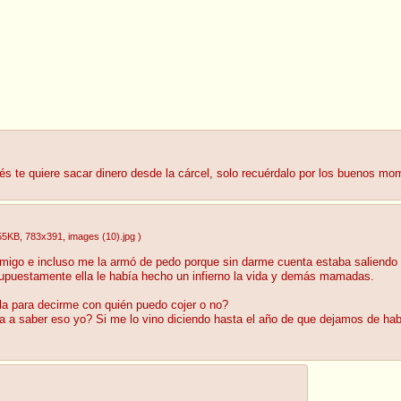
s te quiere sacar dinero desde la cárcel, solo recuérdalo por los buenos mome
55KB
, 783x391
, images (10).jpg
)
igo e incluso me la armó de pedo porque sin darme cuenta estaba saliendo c
upuestamente ella le había hecho un infierno la vida y demás mamadas.
la para decirme con quién puedo cojer o no?
a saber eso yo? Si me lo vino diciendo hasta el año de que dejamos de habl