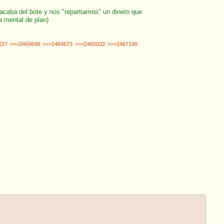
acaba del bote y nos "repartiamos" un dinero que
a mental de plan)
637
>>>2464648
>>>2464673
>>>2465032
>>>2467146