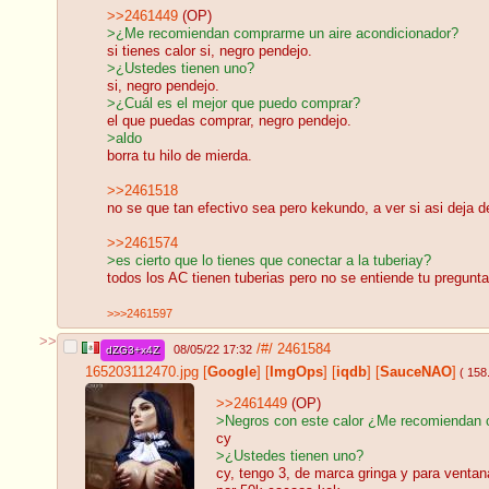
>>2461449
(OP)
>¿Me recomiendan comprarme un aire acondicionador?
si tienes calor si, negro pendejo.
>¿Ustedes tienen uno?
si, negro pendejo.
>¿Cuál es el mejor que puedo comprar?
el que puedas comprar, negro pendejo.
>aldo
borra tu hilo de mierda.
>>2461518
no se que tan efectivo sea pero kekundo, a ver si asi deja d
>>2461574
>es cierto que lo tienes que conectar a la tuberiay?
todos los AC tienen tuberias pero no se entiende tu pregunta 
>>>2461597
>>
/#/
2461584
08/05/22 17:32
dZG3+x4Z
165203112470.jpg
[
Google
]
[
ImgOps
]
[
iqdb
]
[
SauceNAO
]
( 158
>>2461449
(OP)
>Negros con este calor ¿Me recomiendan 
cy
>¿Ustedes tienen uno?
cy, tengo 3, de marca gringa y para venta