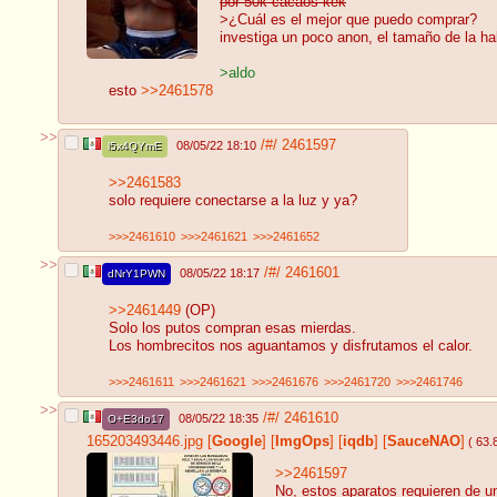
por 50k cacaos kek
>¿Cuál es el mejor que puedo comprar?
investiga un poco anon, el tamaño de la habi
>aldo
esto
>>2461578
>>
/#/
2461597
08/05/22 18:10
l5x4QYmE
>>2461583
solo requiere conectarse a la luz y ya?
>>>2461610
>>>2461621
>>>2461652
>>
/#/
2461601
08/05/22 18:17
dNrY1PWN
>>2461449
(OP)
Solo los putos compran esas mierdas.
Los hombrecitos nos aguantamos y disfrutamos el calor.
>>>2461611
>>>2461621
>>>2461676
>>>2461720
>>>2461746
>>
/#/
2461610
08/05/22 18:35
O+E3do17
165203493446.jpg
[
Google
]
[
ImgOps
]
[
iqdb
]
[
SauceNAO
]
( 63.
>>2461597
No, estos aparatos requieren de un