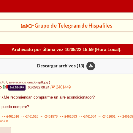
✉️👉 Grupo de Telegram de Hispafiles
Archivado por última vez
10/05/22 15:59
(Hora Local).
Descargar archivos (
13
)
8x437
, aire-acondicionado-split.jpg
)
o
/#/
2461449
08/05/22 08:24
2okJGdR9
r ¿Me recomiendan comprarme un aire acondicionador?
?
e puedo comprar?
>>>2461516
>>>2461518
>>>2461578
>>>2461583
>>>2461584
>>>2461601
>>>246165
62900