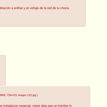
tación a enfriar y el voltaje de la red de tu choza
88KB
, 739x415
, images (32).jpg
)
a instalacion especial, mejor deja que un hombre lo