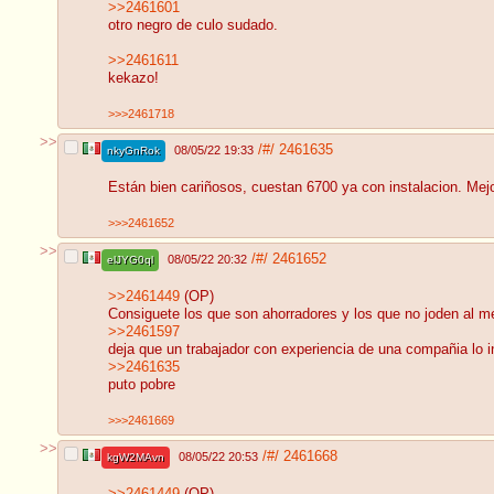
>>2461601
otro negro de culo sudado.
>>2461611
kekazo!
>>>2461718
>>
/#/
2461635
08/05/22 19:33
nkyGnRok
Están bien cariñosos, cuestan 6700 ya con instalacion. Mejor
>>>2461652
>>
/#/
2461652
08/05/22 20:32
elJYG0ql
>>2461449
(OP)
Consiguete los que son ahorradores y los que no joden al me
>>2461597
deja que un trabajador con experiencia de una compañia lo ins
>>2461635
puto pobre
>>>2461669
>>
/#/
2461668
08/05/22 20:53
kgW2MAvn
>>2461449
(OP)