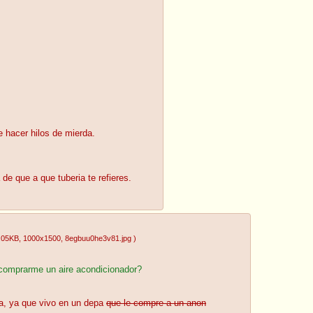
e hacer hilos de mierda.
de que a que tuberia te refieres.
.05KB
, 1000x1500
, 8egbuu0he3v81.jpg
)
comprarme un aire acondicionador?
na, ya que vivo en un depa
que le compre a un anon