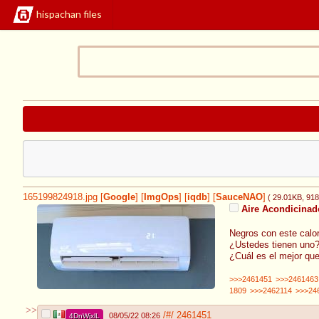
hispachan files
165199824918.jpg
[
Google
]
[
ImgOps
]
[
iqdb
]
[
SauceNAO
]
( 29.01KB
, 91
Aire Acondicinad
Negros con este calo
¿Ustedes tienen uno
¿Cuál es el mejor qu
>>>2461451
>>>2461463
1809
>>>2462114
>>>24
>>
/#/
2461451
08/05/22 08:26
4DnWjxlL