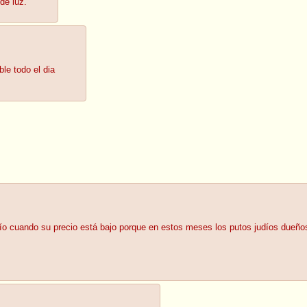
de luz.
le todo el dia
ío cuando su precio está bajo porque en estos meses los putos judíos dueños