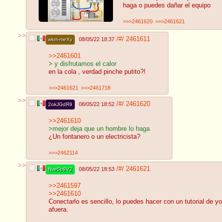
haga o puedes dañar el equipo
>>>2461620
>>>2461621
>>
/#/
2461611
08/05/22 18:37
wkm-meXy
>>2461601
> y disfrutamos el calor
en la cola , verdad pinche putito?!
>>>2461621
>>>2461718
>>
/#/
2461620
08/05/22 18:52
2okJGdR9
>>2461610
>mejor deja que un hombre lo haga
¿Un fontanero o un electricista?
>>>2462114
>>
/#/
2461621
08/05/22 18:53
Nve5b9V2
>>2461597
>>2461610
Conectarlo es sencillo, lo puedes hacer con un tutorial de y
afuera.