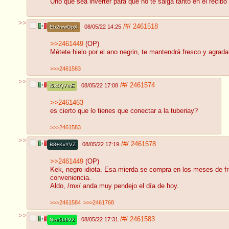
Uno que sea inverter para que no te salga tanto en el recibo 
>>
/#/
2461518
08/05/22 14:25
Eb2mwOpX
>>2461449
(OP)
Métete hielo por el ano negrin, te mantendrá fresco y agradab
>>>2461583
>>
/#/
2461574
08/05/22 17:08
l5x4QYmE
>>2461463
es cierto que lo tienes que conectar a la tuberiay?
>>>2461583
>>
/#/
2461578
08/05/22 17:19
B8+KvYVZ
>>2461449
(OP)
Kek, negro idiota. Esa mierda se compra en los meses de fr
conveniencia.
Aldo, /mx/ anda muy pendejo el día de hoy.
>>>2461584
>>>2461768
>>
/#/
2461583
08/05/22 17:31
Nve5b9V2