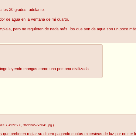
 los 30 grados, adelante.
ador de agua en la ventana de mi cuarto.
ompleja, pero no requieren de nada más, los que son de agua son un poco más
omingo leyendo mangas como una persona civilizada
81KB
, 492x500
, 3bdbhu5vxh041.jpg
)
tos que prefieren reglar su dinero pagando cuotas excesivas de luz por no ser 