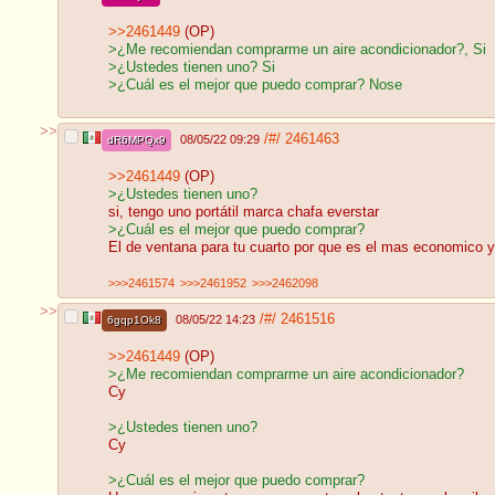
>>2461449
(OP)
>¿Me recomiendan comprarme un aire acondicionador?, Si
>¿Ustedes tienen uno? Si
>¿Cuál es el mejor que puedo comprar? Nose
>>
/#/
2461463
08/05/22 09:29
dR6MPQx9
>>2461449
(OP)
>¿Ustedes tienen uno?
si, tengo uno portátil marca chafa everstar
>¿Cuál es el mejor que puedo comprar?
El de ventana para tu cuarto por que es el mas economico y
>>>2461574
>>>2461952
>>>2462098
>>
/#/
2461516
08/05/22 14:23
6gqp1Ok8
>>2461449
(OP)
>¿Me recomiendan comprarme un aire acondicionador?
Cy
>¿Ustedes tienen uno?
Cy
>¿Cuál es el mejor que puedo comprar?