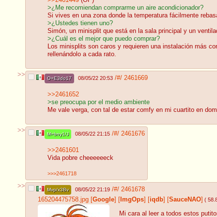
>¿Me recomiendan comprarme un aire acondicionador?
Si vives en una zona donde la temperatura fácilmente rebasa
>¿Ustedes tienen uno?
Simón, un minisplit que está en la sala principal y un ventil
>¿Cuál es el mejor que puedo comprar?
Los minisplits son caros y requieren una instalación más c
rellenándolo a cada rato.
>>
/#/
2461669
08/05/22 20:53
O+E3do17
>>2461652
>se preocupa por el medio ambiente
Me vale verga, con tal de estar comfy en mi cuartito en d
>>
/#/
2461676
08/05/22 21:15
M+bny1/J
>>2461601
Vida pobre cheeeeeeck
>>>2461718
>>
/#/
2461678
08/05/22 21:19
Mvp/x3Bv
165204475758.jpg
[
Google
]
[
ImgOps
]
[
iqdb
]
[
SauceNAO
]
( 58.
Mi cara al leer a todos estos puti