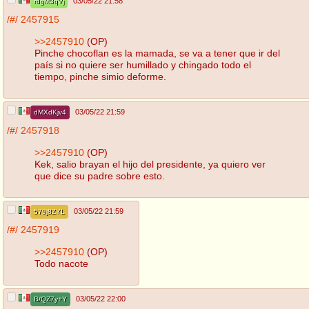
03/05/22 21:58
rdgM3qVj
/#/
2457915
>>2457910
(OP)
Pinche chocoflan es la mamada, se va a tener que ir del
país si no quiere ser humillado y chingado todo el
tiempo, pinche simio deforme.
03/05/22 21:59
dMXdKjv4
/#/
2457918
>>2457910
(OP)
Kek, salio brayan el hijo del presidente, ya quiero ver
que dice su padre sobre esto.
03/05/22 21:59
579j8ZYL
/#/
2457919
>>2457910
(OP)
Todo nacote
03/05/22 22:00
B/QZ7y+Y