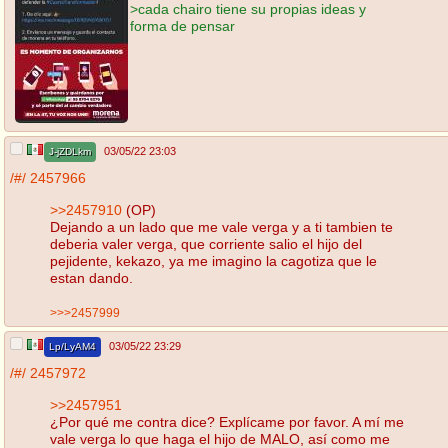
>cada chairo tiene su propias ideas y
forma de pensar
03/05/22 23:03
J-jZDLkm
/#/
2457966
>>2457910
(OP)
Dejando a un lado que me vale verga y a ti tambien te
deberia valer verga, que corriente salio el hijo del
pejidente, kekazo, ya me imagino la cagotiza que le
estan dando.
>>>2457999
03/05/22 23:29
Lp/LyAM4
/#/
2457972
>>2457951
¿Por qué me contra dice? Explícame por favor. A mí me
vale verga lo que haga el hijo de MALO, así como me