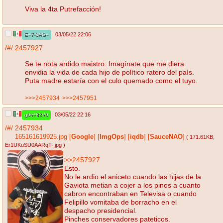
Viva la 4ta Putrefacción!
03/05/22 22:06
E+7-3AG+
/#/
2457927
Se te nota ardido maistro. Imagínate que me diera
envidia la vida de cada hijo de político ratero del país.
Puta madre estaría con el culo quemado como el tuyo.
>>>2457934
>>>2457951
03/05/22 22:16
g9v+82V9
/#/
2457934
165161619925.jpg
[
Google
]
[
ImgOps
]
[
iqdb
]
[
SauceNAO
]
( 171.61KB
,
Er1UKuSU0AARqT-.jpg
)
>>2457927
Esto.
No le ardio el aniceto cuando las hijas de la
Gaviota metian a cojer a los pinos a cuanto
cabron encontraban en Televisa o cuando
Felipillo vomitaba de borracho en el
despacho presidencial.
Pinches conservadores pateticos.