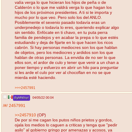
valía verga lo que hicieran los hijos de peña o de
Calderón o lo que me valdrá verga lo que hagan los
hijos de los próximos presidentes. A ti si te importa y
mucho por lo que veo. Pero solo los del ANLO.
Posiblemente el sexenio pasado todavía eras un
underpnedejo o todavía lo eres, queriendo explicar algo
sin sentido. Enfócate en ti chavo, en tu puta perra
familia de pendejos y en acabar la prepa o lo que estés
estudiando y deja de fijarte en lo que hacen los ricos
cabrón. Si hay personas mediocres son los que hablan
de objetos, pero los mediocres y ardidos son los que
hablan de otras personas. La envidia de no ser lo que
ellos son, el ardor de culo y tener que venir a un chan a
poner tiempo y esfuerzo en abrir un hilo para preguntar
si les arde el culo por ver al chocoflan en no se que
mierda esté haciendo.
>>>2457991
04/05/22 00:04
BgMN6bpl
/#/
2457991
>>2457910
(OP)
De por si me cagan los putos niños prietos y gordos,
ojala los medios lo caguen a criticas y tenga que "pedir
asilo" al gobierno gringo por amenazas y acosos, ya