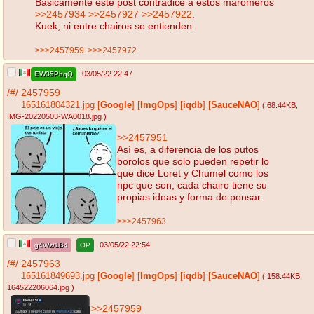
Básicamente este post contradice a estos maromeros
>>2457934
>>2457927
>>2457922
.
Kuek, ni entre chairos se entienden.
>>>2457959
>>>2457972
03/05/22 22:47
EW35PbqQ
/#/
2457959
165161804321.jpg
[
Google
]
[
ImgOps
]
[
iqdb
]
[
SauceNAO
]
( 68.44KB
,
IMG-20220503-WA0018.jpg
)
>>2457951
Así es, a diferencia de los putos
borolos que solo pueden repetir lo
que dice Loret y Chumel como los
npc que son, cada chairo tiene su
propias ideas y forma de pensar.
>>>2457963
03/05/22 22:54
g4Wz/1B4
OP
/#/
2457963
165161849693.jpg
[
Google
]
[
ImgOps
]
[
iqdb
]
[
SauceNAO
]
( 158.44KB
,
164522206064.jpg
)
>>2457959