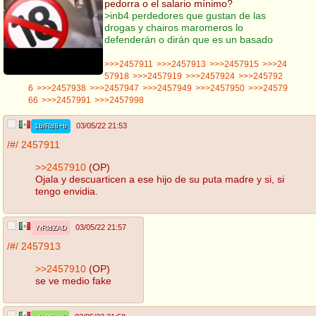
pedorra o el salario mínimo?
>inb4 perdedores que gustan de las
drogas y chairos maromeros lo
defenderán o dirán que es un basado
>>>2457911
>>>2457913
>>>2457915
>>>24
57918
>>>2457919
>>>2457924
>>>245792
6
>>>2457938
>>>2457947
>>>2457949
>>>2457950
>>>24579
66
>>>2457991
>>>2457998
03/05/22 21:53
1b/Rd8+b
/#/
2457911
>>2457910
(OP)
Ojala y descuarticen a ese hijo de su puta madre y si, si
tengo envidia.
03/05/22 21:57
YrRldZAD
/#/
2457913
>>2457910
(OP)
se ve medio fake