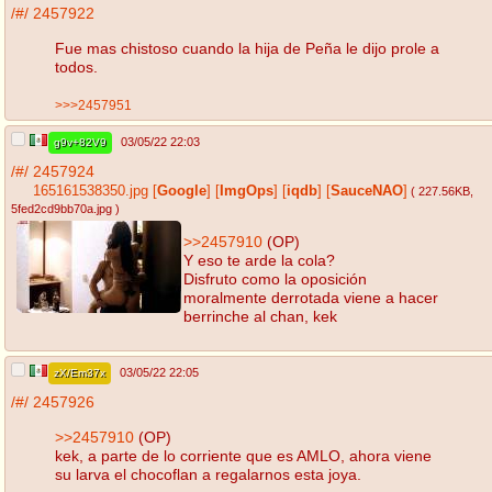
/#/
2457922
Fue mas chistoso cuando la hija de Peña le dijo prole a
todos.
>>>2457951
03/05/22 22:03
g9v+82V9
/#/
2457924
165161538350.jpg
[
Google
]
[
ImgOps
]
[
iqdb
]
[
SauceNAO
]
( 227.56KB
,
5fed2cd9bb70a.jpg
)
>>2457910
(OP)
Y eso te arde la cola?
Disfruto como la oposición
moralmente derrotada viene a hacer
berrinche al chan, kek
03/05/22 22:05
zX/Em37x
/#/
2457926
>>2457910
(OP)
kek, a parte de lo corriente que es AMLO, ahora viene
su larva el chocoflan a regalarnos esta joya.