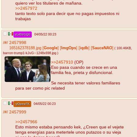
quiero ver los titulares de mañana.
>>2457972
tanto texto solo para decir que no pagas impuestos ni
trabajas
04/05/22 00:23
zL45V1Q0
/#/
2457998
165162378188.jpg
[
Google
]
[
ImgOps
]
[
iqdb
]
[
SauceNAO
]
( 100.46KB
,
barron-trump1-kJvG--1248x698.jpg
)
>>2457910
(OP)
Eso pasa cuando se crece en una
familia fea, prieta y disfuncional.
Se necesita tener valores familiares
para ser como pic related
04/05/22 00:23
-yOpew7K
/#/
2457999
>>2457966
Esto mismo estaba pensando kek, ¿Creen que el vejete
tenga energías para metertele unos putazos o su vieja