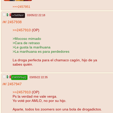
>>>2457951
03/05/22 22:18
v-5d0NzV
/#/
2457938
>>2457910
(OP)
>Mocoso mimado
>Cara de retraso
>Le gusta la marihuana
>La marihuana es para perdedores
La droga perfecta para el chamaco cagón, hijo de ya
sabes quién.
03/05/22 22:35
EW35PbqQ
/#/
2457947
>>2457910
(OP)
Ps la verdad me vale verga.
Yo voté por AMLO, no por su hijo.
Aparte, todos los zoomers son una bola de drogadictos.