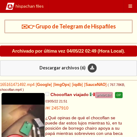
hispachan files
✉️👉 Grupo de Telegram de Hispafiles
Archivado por última vez
04/05/22 02:49
(Hora Local).
Descargar archivos (
6
)
165161471492.mp4
[
Google
]
[
ImgOps
]
[
iqdb
]
[
SauceNAO
]
( 767.78KB
,
chocoflan.mp4
)
Chocoflan viajado
g4Wz/1B4
OP
03/05/22 21:51
/#/
2457910
¿Qué opinas de qué el chocoflan se
puede dar estos lujos mientras tú, en tu
posición de borrego chairo apoya a su
papá mientras sobrevives con una beca