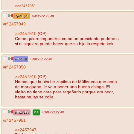
>>>2457951
03/05/22 22:39
XpXkLjK4
/#/
2457949
>>2457910
(OP)
Como quiere imponerse como un presidente poderoso
si ni siquiera puede hacer que su hijo lo respete kek
03/05/22 22:40
n-KXrld8
/#/
2457950
>>2457910
(OP)
Nomas que la pinche zopilota de Müller vea que anda
de mariguano, le va a poner una buena chinga. El
viejito no tiene cara para regañarlo porque era peor,
hasta mulas se cojia.
03/05/22 22:40
g4Wz/1B4
OP
/#/
2457951
>>2457947