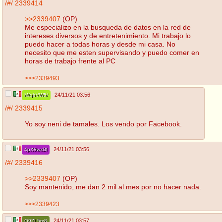
/#/
2339414
>>2339407
(OP)
Me especializo en la busqueda de datos en la red de
intereses diversos y de entretenimiento. Mi trabajo lo
puedo hacer a todas horas y desde mi casa. No
necesito que me esten supervisando y puedo comer en
horas de trabajo frente al PC
>>>2339493
24/11/21 03:56
M/qbVW5/
/#/
2339415
Yo soy neni de tamales. Los vendo por Facebook.
24/11/21 03:56
4pX8wxDl
/#/
2339416
>>2339407
(OP)
Soy mantenido, me dan 2 mil al mes por no hacer nada.
>>>2339423
24/11/21 03:57
Q9ZL5rx8