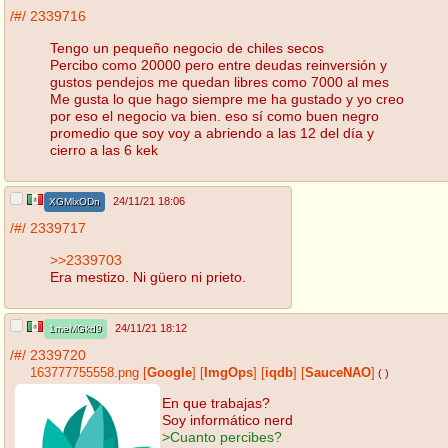
/#/
2339716
Tengo un pequeño negocio de chiles secos
Percibo como 20000 pero entre deudas reinversión y
gustos pendejos me quedan libres como 7000 al mes
Me gusta lo que hago siempre me ha gustado y yo creo
por eso el negocio va bien. eso sí como buen negro
promedio que soy voy a abriendo a las 12 del día y
cierro a las 6 kek
24/11/21 18:06
XGMlxODn
/#/
2339717
>>2339703
Era mestizo. Ni güero ni prieto.
24/11/21 18:12
1meMGkd9
/#/
2339720
163777755558.png
[
Google
]
[
ImgOps
]
[
iqdb
]
[
SauceNAO
]
( )
En que trabajas?
Soy informático nerd
>Cuanto percibes?