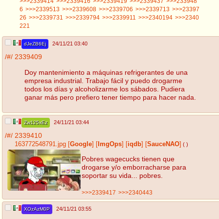
>>>2339414
>>>2339416
>>>2339419
>>>2339437
>>>233948
6
>>>2339513
>>>2339608
>>>2339706
>>>2339713
>>>23397
26
>>>2339731
>>>2339794
>>>2339911
>>>2340194
>>>2340
221
24/11/21 03:40
dJeZB6Ej
/#/
2339409
Doy mantenimiento a máquinas refrigerantes de una
empresa industrial. Trabajo fácil y puedo drogarme
todos los días y alcoholizarme los sábados. Pudiera
ganar más pero prefiero tener tiempo para hacer nada.
24/11/21 03:44
Zw125xEz
/#/
2339410
163772548791.jpg
[
Google
]
[
ImgOps
]
[
iqdb
]
[
SauceNAO
]
( )
Pobres wagecucks tienen que
drogarse y/o emborracharse para
soportar su vida... pobres.
>>>2339417
>>>2340443
24/11/21 03:55
XOzAzM0P