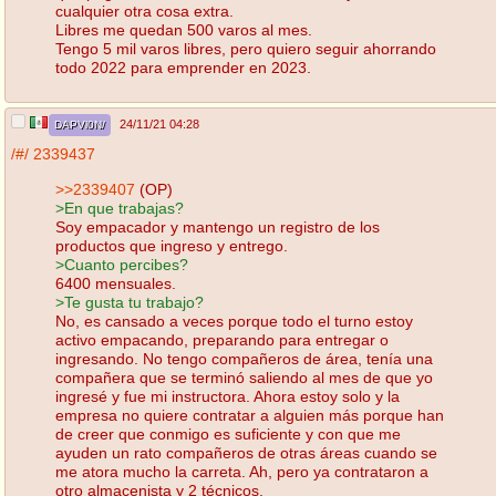
cualquier otra cosa extra.
Libres me quedan 500 varos al mes.
Tengo 5 mil varos libres, pero quiero seguir ahorrando
todo 2022 para emprender en 2023.
24/11/21 04:28
DAPVl0N/
/#/
2339437
>>2339407
(OP)
>En que trabajas?
Soy empacador y mantengo un registro de los
productos que ingreso y entrego.
>Cuanto percibes?
6400 mensuales.
>Te gusta tu trabajo?
No, es cansado a veces porque todo el turno estoy
activo empacando, preparando para entregar o
ingresando. No tengo compañeros de área, tenía una
compañera que se terminó saliendo al mes de que yo
ingresé y fue mi instructora. Ahora estoy solo y la
empresa no quiere contratar a alguien más porque han
de creer que conmigo es suficiente y con que me
ayuden un rato compañeros de otras áreas cuando se
me atora mucho la carreta. Ah, pero ya contrataron a
otro almacenista y 2 técnicos.