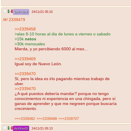
24/11/21 05:10
DAPVl0N/
/#/
2339479
>>2339458
>alas 8-10 horas al dia de lunes a viernes o sabado
>15k
netos
>30k mensuales
Mierda, y yo percibiendo 6000 al mes...
>>2339469
Igual soy de Nuevo León.
>>2339470
Sí, pero la idea es irlo pagando mientras trabajo de
uber.
>>2339470
¿A qué puestos debería mandar? porque no tengo
conocimientos ni experiencia en una chingada, pero sí
ganas de aprender y que me negreen porque buscaría
crecimiento.
>>>2339482
>>>2339488
>>>2339707
24/11/21 05:13
4pX8wxDl