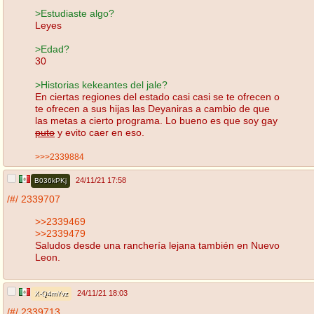
>Estudiaste algo?
Leyes
>Edad?
30
>Historias kekeantes del jale?
En ciertas regiones del estado casi casi se te ofrecen o
te ofrecen a sus hijas las Deyaniras a cambio de que
las metas a cierto programa. Lo bueno es que soy gay
puto
y evito caer en eso.
>>>2339884
24/11/21 17:58
B036kPKj
/#/
2339707
>>2339469
>>2339479
Saludos desde una ranchería lejana también en Nuevo
Leon.
24/11/21 18:03
X-Q4mYvz
/#/
2339713