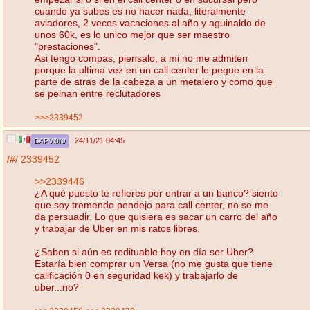
cuando ya subes es no hacer nada, literalmente
aviadores, 2 veces vacaciones al año y aguinaldo de
unos 60k, es lo unico mejor que ser maestro
"prestaciones".
Asi tengo compas, piensalo, a mi no me admiten
porque la ultima vez en un call center le pegue en la
parte de atras de la cabeza a un metalero y como que
se peinan entre reclutadores
>>>2339452
24/11/21 04:45
DAPVl0N/
/#/
2339452
>>2339446
¿A qué puesto te refieres por entrar a un banco? siento
que soy tremendo pendejo para call center, no se me
da persuadir. Lo que quisiera es sacar un carro del año
y trabajar de Uber en mis ratos libres.
¿Saben si aún es redituable hoy en día ser Uber?
Estaría bien comprar un Versa (no me gusta que tiene
calificación 0 en seguridad kek) y trabajarlo de
uber...no?