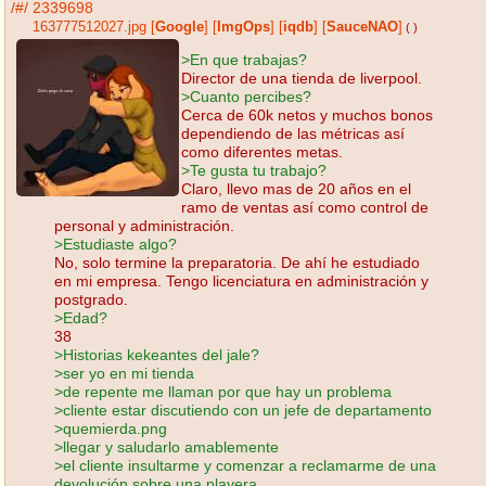
/#/
2339698
163777512027.jpg
[
Google
]
[
ImgOps
]
[
iqdb
]
[
SauceNAO
]
( )
>En que trabajas?
Director de una tienda de liverpool.
>Cuanto percibes?
Cerca de 60k netos y muchos bonos
dependiendo de las métricas así
como diferentes metas.
>Te gusta tu trabajo?
Claro, llevo mas de 20 años en el
ramo de ventas así como control de
personal y administración.
>Estudiaste algo?
No, solo termine la preparatoria. De ahí he estudiado
en mi empresa. Tengo licenciatura en administración y
postgrado.
>Edad?
38
>Historias kekeantes del jale?
>ser yo en mi tienda
>de repente me llaman por que hay un problema
>cliente estar discutiendo con un jefe de departamento
>quemierda.png
>llegar y saludarlo amablemente
>el cliente insultarme y comenzar a reclamarme de una
devolución sobre una playera