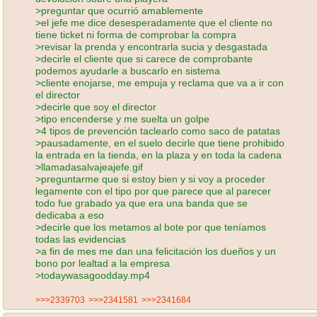
>preguntar que ocurrió amablemente
>el jefe me dice desesperadamente que el cliente no
tiene ticket ni forma de comprobar la compra
>revisar la prenda y encontrarla sucia y desgastada
>decirle el cliente que si carece de comprobante
podemos ayudarle a buscarlo en sistema
>cliente enojarse, me empuja y reclama que va a ir con
el director
>decirle que soy el director
>tipo encenderse y me suelta un golpe
>4 tipos de prevención taclearlo como saco de patatas
>pausadamente, en el suelo decirle que tiene prohibido
la entrada en la tienda, en la plaza y en toda la cadena
>llamadasalvajeajefe.gif
>preguntarme que si estoy bien y si voy a proceder
legamente con el tipo por que parece que al parecer
todo fue grabado ya que era una banda que se
dedicaba a eso
>decirle que los metamos al bote por que teníamos
todas las evidencias
>a fin de mes me dan una felicitación los dueños y un
bono por lealtad a la empresa
>todaywasagoodday.mp4
>>>2339703
>>>2341581
>>>2341684