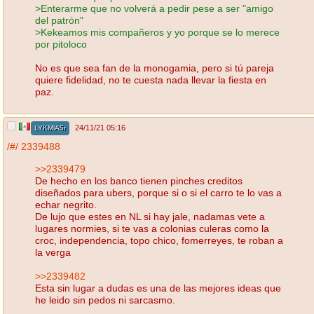
>Enterarme que no volverá a pedir pese a ser "amigo
del patrón"
>Kekeamos mis compañeros y yo porque se lo merece
por pitoloco
No es que sea fan de la monogamia, pero si tú pareja
quiere fidelidad, no te cuesta nada llevar la fiesta en
paz.
24/11/21 05:16
LYKMlA5r
/#/
2339488
>>2339479
De hecho en los banco tienen pinches creditos
diseñados para ubers, porque si o si el carro te lo vas a
echar negrito.
De lujo que estes en NL si hay jale, nadamas vete a
lugares normies, si te vas a colonias culeras como la
croc, independencia, topo chico, fomerreyes, te roban a
la verga
>>2339482
Esta sin lugar a dudas es una de las mejores ideas que
he leido sin pedos ni sarcasmo.