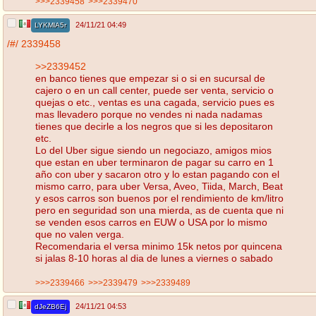
>>>2339458
>>>2339470
24/11/21 04:49
LYKMlA5r
/#/
2339458
>>2339452
en banco tienes que empezar si o si en sucursal de
cajero o en un call center, puede ser venta, servicio o
quejas o etc., ventas es una cagada, servicio pues es
mas llevadero porque no vendes ni nada nadamas
tienes que decirle a los negros que si les depositaron
etc.
Lo del Uber sigue siendo un negociazo, amigos mios
que estan en uber terminaron de pagar su carro en 1
año con uber y sacaron otro y lo estan pagando con el
mismo carro, para uber Versa, Aveo, Tiida, March, Beat
y esos carros son buenos por el rendimiento de km/litro
pero en seguridad son una mierda, as de cuenta que ni
se venden esos carros en EUW o USA por lo mismo
que no valen verga.
Recomendaria el versa minimo 15k netos por quincena
si jalas 8-10 horas al dia de lunes a viernes o sabado
>>>2339466
>>>2339479
>>>2339489
24/11/21 04:53
dJeZB6Ej