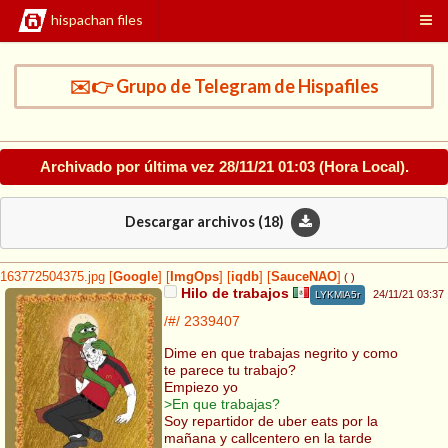
hispachan files
✉️👉 Grupo de Telegram de Hispafiles
Archivado por última vez
28/11/21 01:03
(Hora Local).
Descargar archivos (
18
)
163772504375.jpg
[
Google
]
[
ImgOps
]
[
iqdb
]
[
SauceNAO
]
( )
Hilo de trabajos
24/11/21 03:37
LYKMlA5r
/#/
2339407
Dime en que trabajas negrito y como
te parece tu trabajo?
Empiezo yo
>En que trabajas?
Soy repartidor de uber eats por la
mañana y callcentero en la tarde