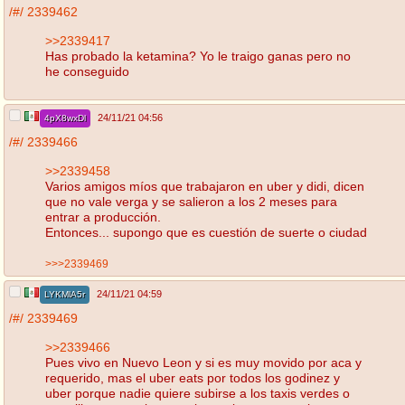
/#/
2339462
>>2339417
Has probado la ketamina? Yo le traigo ganas pero no
he conseguido
24/11/21 04:56
4pX8wxDl
/#/
2339466
>>2339458
Varios amigos míos que trabajaron en uber y didi, dicen
que no vale verga y se salieron a los 2 meses para
entrar a producción.
Entonces... supongo que es cuestión de suerte o ciudad
>>>2339469
24/11/21 04:59
LYKMlA5r
/#/
2339469
>>2339466
Pues vivo en Nuevo Leon y si es muy movido por aca y
requerido, mas el uber eats por todos los godinez y
uber porque nadie quiere subirse a los taxis verdes o