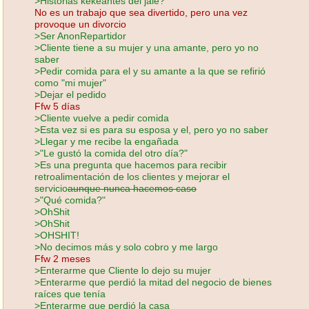
>Historias kekeantes del jale?
No es un trabajo que sea divertido, pero una vez
provoque un divorcio
>Ser AnonRepartidor
>Cliente tiene a su mujer y una amante, pero yo no
saber
>Pedir comida para el y su amante a la que se refirió
como "mi mujer"
>Dejar el pedido
Ffw 5 días
>Cliente vuelve a pedir comida
>Esta vez si es para su esposa y el, pero yo no saber
>Llegar y me recibe la engañada
>"Le gustó la comida del otro día?"
>Es una pregunta que hacemos para recibir
retroalimentación de los clientes y mejorar el
servicio
aunque nunca hacemos caso
>"Qué comida?"
>OhShit
>OhShit
>OHSHIT!
>No decimos más y solo cobro y me largo
Ffw 2 meses
>Enterarme que Cliente lo dejo su mujer
>Enterarme que perdió la mitad del negocio de bienes
raíces que tenía
>Enterarme que perdió la casa