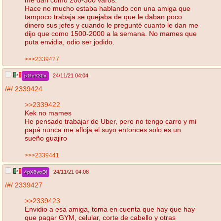
Hace no mucho estaba hablando con una amiga que
tampoco trabaja se quejaba de que le daban poco
dinero sus jefes y cuando le pregunté cuanto le dan me
dijo que como 1500-2000 a la semana. No mames que
puta envidia, odio ser jodido.
>>>2339427
24/11/21 04:04
jxGeY30x
/#/
2339424
>>2339422
Kek no mames
He pensado trabajar de Uber, pero no tengo carro y mi
papá nunca me afloja el suyo entonces solo es un
sueño guajiro
>>>2339441
24/11/21 04:08
4pX8wxDl
/#/
2339427
>>2339423
Envidio a esa amiga, toma en cuenta que hay que hay
que pagar GYM, celular, corte de cabello y otras