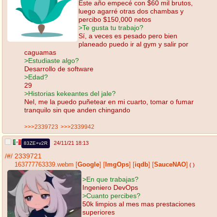
Este año empecé con $60 mil brutos,
luego agarré otras dos chambas y
percibo $150,000 netos
>Te gusta tu trabajo?
Sí, a veces es pesado pero bien
planeado puedo ir al gym y salir por
caguamas
>Estudiaste algo?
Desarrollo de software
>Edad?
29
>Historias kekeantes del jale?
Nel, me la puedo puñetear en mi cuarto, tomar o fumar
tranquilo sin que anden chingando
>>>2339723
>>>2339942
24/11/21 18:13
83ZE+v2R
/#/
2339721
163777763339.webm
[
Google
]
[
ImgOps
]
[
iqdb
]
[
SauceNAO
]
( )
>En que trabajas?
Ingeniero DevOps
>Cuanto percibes?
50k limpios al mes mas prestaciones
superiores