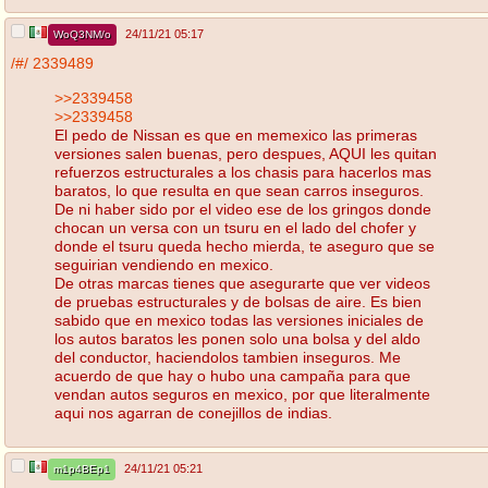
24/11/21 05:17
WoQ3NM/o
/#/
2339489
>>2339458
>>2339458
El pedo de Nissan es que en memexico las primeras
versiones salen buenas, pero despues, AQUI les quitan
refuerzos estructurales a los chasis para hacerlos mas
baratos, lo que resulta en que sean carros inseguros.
De ni haber sido por el video ese de los gringos donde
chocan un versa con un tsuru en el lado del chofer y
donde el tsuru queda hecho mierda, te aseguro que se
seguirian vendiendo en mexico.
De otras marcas tienes que asegurarte que ver videos
de pruebas estructurales y de bolsas de aire. Es bien
sabido que en mexico todas las versiones iniciales de
los autos baratos les ponen solo una bolsa y del aldo
del conductor, haciendolos tambien inseguros. Me
acuerdo de que hay o hubo una campaña para que
vendan autos seguros en mexico, por que literalmente
aqui nos agarran de conejillos de indias.
24/11/21 05:21
m1p4BEp1