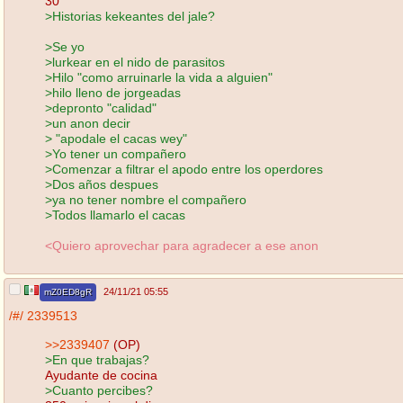
30
>Historias kekeantes del jale?
>Se yo
>lurkear en el nido de parasitos
>Hilo "como arruinarle la vida a alguien"
>hilo lleno de jorgeadas
>depronto "calidad"
>un anon decir
> "apodale el cacas wey"
>Yo tener un compañero
>Comenzar a filtrar el apodo entre los operdores
>Dos años despues
>ya no tener nombre el compañero
>Todos llamarlo el cacas
<Quiero aprovechar para agradecer a ese anon
24/11/21 05:55
mZ0ED8gR
/#/
2339513
>>2339407
(OP)
>En que trabajas?
Ayudante de cocina
>Cuanto percibes?