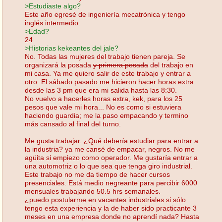
>Estudiaste algo?
Este año egresé de ingeniería mecatrónica y tengo
inglés intermedio.
>Edad?
24
>Historias kekeantes del jale?
No. Todas las mujeres del trabajo tienen pareja. Se
organizará la posada
y primera posada
del trabajo en
mi casa. Ya me quiero salir de este trabajo y entrar a
otro. El sábado pasado me hicieron hacer horas extra
desde las 3 pm que era mi salida hasta las 8:30.
No vuelvo a hacerles horas extra, kek, para los 25
pesos que vale mi hora... No es como si estuviera
haciendo guardia; me la paso empacando y termino
más cansado al final del turno.
Me gusta trabajar. ¿Qué debería estudiar para entrar a
la industria? ya me cansé de empacar, negros. No me
agüita si empiezo como operador. Me gustaría entrar a
una automotriz o lo que sea que tenga giro industrial.
Este trabajo no me da tiempo de hacer cursos
presenciales. Está medio negreante para percibir 6000
mensuales trabajando 50.5 hrs semanales.
¿puedo postularme en vacantes industriales si sólo
tengo esta experiencia y la de haber sido practicante 3
meses en una empresa donde no aprendí nada? Hasta