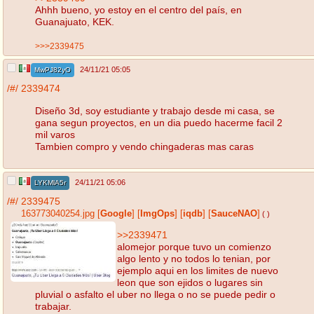
Ahhh bueno, yo estoy en el centro del país, en
Guanajuato, KEK.
>>>2339475
24/11/21 05:05
MwPJ82yO
/#/
2339474
Diseño 3d, soy estudiante y trabajo desde mi casa, se
gana segun proyectos, en un dia puedo hacerme facil 2
mil varos
Tambien compro y vendo chingaderas mas caras
24/11/21 05:06
LYKMlA5r
/#/
2339475
163773040254.jpg
[
Google
]
[
ImgOps
]
[
iqdb
]
[
SauceNAO
]
( )
>>2339471
alomejor porque tuvo un comienzo
algo lento y no todos lo tenian, por
ejemplo aqui en los limites de nuevo
leon que son ejidos o lugares sin
pluvial o asfalto el uber no llega o no se puede pedir o
trabajar.