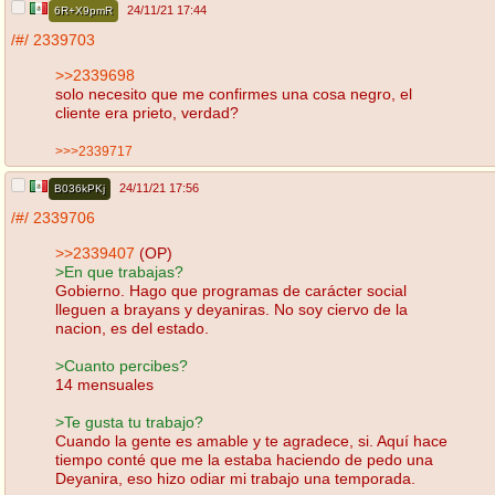
24/11/21 17:44
6R+X9pmR
/#/
2339703
>>2339698
solo necesito que me confirmes una cosa negro, el
cliente era prieto, verdad?
>>>2339717
24/11/21 17:56
B036kPKj
/#/
2339706
>>2339407
(OP)
>En que trabajas?
Gobierno. Hago que programas de carácter social
lleguen a brayans y deyaniras. No soy ciervo de la
nacion, es del estado.
>Cuanto percibes?
14 mensuales
>Te gusta tu trabajo?
Cuando la gente es amable y te agradece, si. Aquí hace
tiempo conté que me la estaba haciendo de pedo una
Deyanira, eso hizo odiar mi trabajo una temporada.