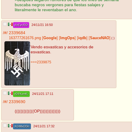
buscaba negros vergones para fiestas salajes y
literalmente le reventaban el ano.
24/11/21 16:50
doEyrJ5D
/#/
2339684
163777261676.png
[
Google
]
[
ImgOps
]
[
iqdb
]
[
SauceNAO
]
( )
Vendo esvasticas y accesorios de
esvasticas.
>>>2339875
24/11/21 17:11
rG9XxmK-
/#/
2339690
(((((((((((((OP))))))))))))))
24/11/21 17:32
XGMlxODn