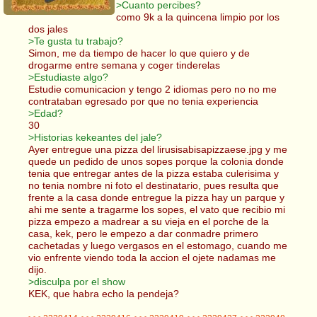
>Cuanto percibes?
como 9k a la quincena limpio por los
dos jales
>Te gusta tu trabajo?
Simon, me da tiempo de hacer lo que quiero y de
drogarme entre semana y coger tinderelas
>Estudiaste algo?
Estudie comunicacion y tengo 2 idiomas pero no no me
contrataban egresado por que no tenia experiencia
>Edad?
30
>Historias kekeantes del jale?
Ayer entregue una pizza del lirusisabisapizzaese.jpg y me
quede un pedido de unos sopes porque la colonia donde
tenia que entregar antes de la pizza estaba culerisima y
no tenia nombre ni foto el destinatario, pues resulta que
frente a la casa donde entregue la pizza hay un parque y
ahi me sente a tragarme los sopes, el vato que recibio mi
pizza empezo a madrear a su vieja en el porche de la
casa, kek, pero le empezo a dar conmadre primero
cachetadas y luego vergasos en el estomago, cuando me
vio enfrente viendo toda la accion el ojete nadamas me
dijo.
>disculpa por el show
KEK, que habra echo la pendeja?