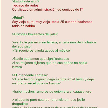
>Estudiaste algo?
Técnico de redes
Certificado en administración de equipos de IT
>Edad?
Soy viejo puto, muy viejo, tenia 25 cuando hacíamos
raids en habbo.
>Historias kekeantes del jale?
>un dia le pusieron un letrero, a cada uno de los baños
del 2do piso:
>"Si requieres ayuda acude al médico"
>Nadie sabíamos que significaba eso
>Las mujeres dijieron que en sus baños no habia
letrero.
>El intendente confeso:
>"Hace tiempo alguien caga sangre en el baño y deja
un charco en el bote de basura"
>hubo muchos rumores de quien era el cagasangre
> el adunto paro cuando renuncio un ruco jotillo
drogadicto
>después llegaron rumores de que los fines de semana