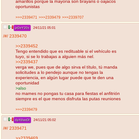
amarillos porque la mayoria son brayans o oajacos
oportunistas
>>>2339471
>>>2339479
>>>2339707
24/11/21 05:01
jxGeY30x
/#/
2339470
>>2339452
Tengo entendido que es redituable si el vehículo es
tuyo, si se lo trabajas a alguien más nel.
>>2339437
verga we, pues que de algo sirva el título, tú manda
solicitudes a lo pendejo aunque no tengas la
experiencia, en algún lugar puede que te den una
oportunidad
>also
no mames no pongas tu casa para fiestas el anfitrión
siempre es el que menos disfruta las putas reuniones
>>>2339479
24/11/21 05:02
4pX8wxDl
/#/
2339471
>>2339469