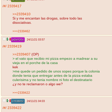
/#/
2339417
>>2339410
Si y me encantan las drogas, sobre todo las
disociativas.
>>>2339462
24/11/21 03:57
jxGeY30x
/#/
2339419
>>2339407
(OP)
> el vato que recibio mi pizza empezo a madrear a su
vieja en el porche de la casa
kek
>me quede un pedido de unos sopes porque la colonia
donde tenia que entregar antes de la pizza estaba
culerisima y no tenia nombre ni foto el destinatario
¿y no te reclamaron o algo we?
>>>2339422
24/11/21 04:03
LYKMlA5r
/#/
2339422