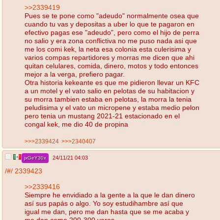
>>2339419
Pues se te pone como "adeudo" normalmente osea que
cuando tu vas y depositas a uber lo que te pagaron en
efectivo pagas ese "adeudo", pero como el hijo de perra
no salio y era zona conflictiva no me puso nada asi que
me los comi kek, la neta esa colonia esta culerisima y
varios compas repartidores y morras me dicen que ahi
quitan celulares, comida, dinero, motos y todo entonces
mejor a la verga, prefiero pagar.
Otra historia kekeante es que me pidieron llevar un KFC
a un motel y el vato salio en pelotas de su habitacion y
su morra tambien estaba en pelotas, la morra la tenia
peludisima y el vato un micropene y estaba medio pelon
pero tenia un mustang 2021-21 estacionado en el
congal kek, me dio 40 de propina
>>>2339424
>>>2340407
24/11/21 04:03
jxGeY30x
/#/
2339423
>>2339416
Siempre he envidiado a la gente a la que le dan dinero
así sus papás o algo. Yo soy estudihambre así que
igual me dan, pero me dan hasta que se me acaba y
me dan como 200-300 varos.