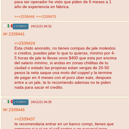
para ser operador he visto que piden de 6 meses a 1
año de experiencia en fábrica.
>>>2339446
>>>2339470
24/11/21 04:32
LYKMlA5r
/#/
2339441
>>2339424
Esta chido anonsito, no tienes compas de jale molestos
o creidos, puedes jalar lo que tu quieras, minimo por 4-
5 horas de jale te llevas unos $400 que esta por encima
del salario minimo, si andas en zonas chiditas de tu
ciudad o estado las propinas estan vergas de 20-50
pesos la neta saque una moto del coppel y la termine
de pagar en 4 meses con el puro uber eats, despues
entre a un jale, te lo recomiendo ademas no te piden
nada para sacar el credito.
24/11/21 04:35
LYKMlA5r
/#/
2339446
>>2339437
te recomendaria entrar en un banco compi, tienes que
empezar si o si en el call center o en sucursal pero