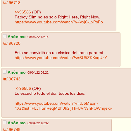
/#/
96718
>>96586
(OP)
Fatboy Slim no es solo Right Here, Right Now.
https://www.youtube.com/watch?v=Vxj6-1xPsFo
Anónimo
08/04/22 18:14
/#/
96720
Esto se convirtió en un clásico del trash para mí.
https://www.youtube.com/watch?v=3U5ZKKxqUzY
Anónimo
09/04/22 06:22
/#/
96743
>>96586
(OP)
Lo escucho todo el dia, todos los dias.
https://www.youtube.com/watch?v=tU6Maon-
4Xs&list=PLvHSnReqMBh0h2ljTh-UVN9hFOWnqe-x-
Anónimo
09/04/22 18:32
/#/
96749