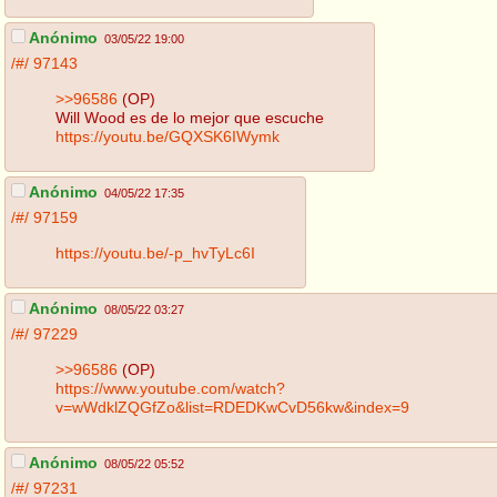
Anónimo
03/05/22 19:00
/#/
97143
>>96586
(OP)
Will Wood es de lo mejor que escuche
https://youtu.be/GQXSK6IWymk
Anónimo
04/05/22 17:35
/#/
97159
https://youtu.be/-p_hvTyLc6I
Anónimo
08/05/22 03:27
/#/
97229
>>96586
(OP)
https://www.youtube.com/watch?
v=wWdklZQGfZo&list=RDEDKwCvD56kw&index=9
Anónimo
08/05/22 05:52
/#/
97231