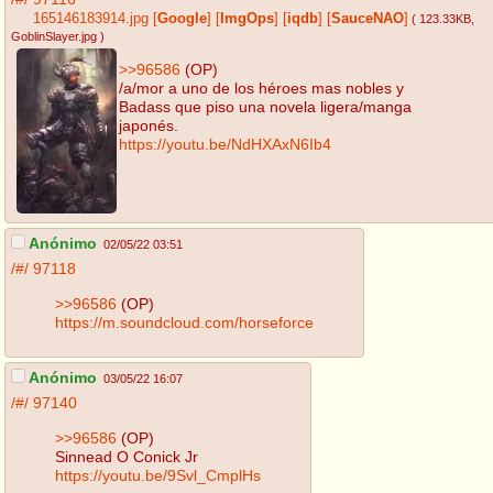
165146183914.jpg
[
Google
]
[
ImgOps
]
[
iqdb
]
[
SauceNAO
]
( 123.33KB
,
GoblinSlayer.jpg
)
>>96586
(OP)
/a/mor a uno de los héroes mas nobles y
Badass que piso una novela ligera/manga
japonés.
https://youtu.be/NdHXAxN6Ib4
Anónimo
02/05/22 03:51
/#/
97118
>>96586
(OP)
https://m.soundcloud.com/horseforce
Anónimo
03/05/22 16:07
/#/
97140
>>96586
(OP)
Sinnead O Conick Jr
https://youtu.be/9Svl_CmplHs