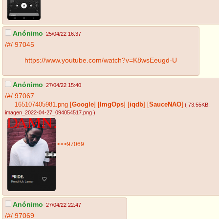
Anónimo
25/04/22 16:37
/#/
97045
https://www.youtube.com/watch?v=K8wsEeugd-U
Anónimo
27/04/22 15:40
/#/
97067
165107405981.png
[
Google
]
[
ImgOps
]
[
iqdb
]
[
SauceNAO
]
( 73.55KB
,
imagen_2022-04-27_094054517.png
)
>>>97069
Anónimo
27/04/22 22:47
/#/
97069