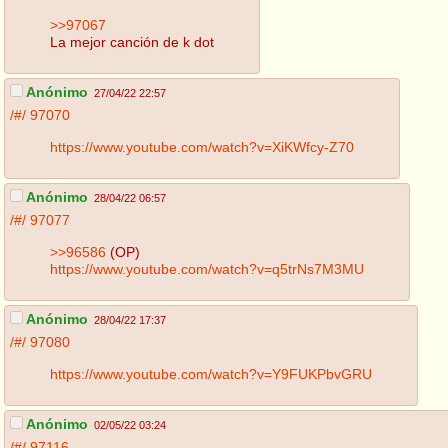
>>97067
La mejor canción de k dot
Anónimo
27/04/22 22:57
/#/
97070
https://www.youtube.com/watch?v=XiKWfcy-Z70
Anónimo
28/04/22 06:57
/#/
97077
>>96586
(OP)
https://www.youtube.com/watch?v=q5trNs7M3MU
Anónimo
28/04/22 17:37
/#/
97080
https://www.youtube.com/watch?v=Y9FUKPbvGRU
Anónimo
02/05/22 03:24
/#/
97116