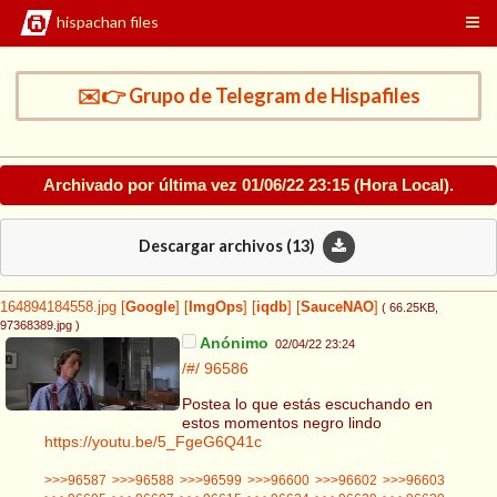
hispachan files
✉️👉 Grupo de Telegram de Hispafiles
Archivado por última vez
01/06/22 23:15
(Hora Local).
Descargar archivos (
13
)
164894184558.jpg
[
Google
]
[
ImgOps
]
[
iqdb
]
[
SauceNAO
]
( 66.25KB
,
97368389.jpg
)
Anónimo
02/04/22 23:24
/#/
96586
Postea lo que estás escuchando en
estos momentos negro lindo
https://youtu.be/5_FgeG6Q41c
>>>96587
>>>96588
>>>96599
>>>96600
>>>96602
>>>96603