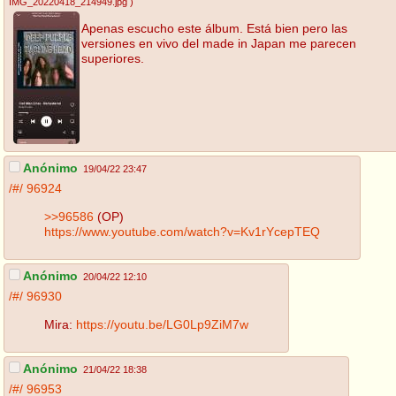
IMG_20220418_214949.jpg
)
Apenas escucho este álbum. Está bien pero las
versiones en vivo del made in Japan me parecen
superiores.
Anónimo
19/04/22 23:47
/#/
96924
>>96586
(OP)
https://www.youtube.com/watch?v=Kv1rYcepTEQ
Anónimo
20/04/22 12:10
/#/
96930
Mira:
https://youtu.be/LG0Lp9ZiM7w
Anónimo
21/04/22 18:38
/#/
96953