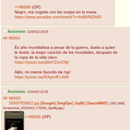
>>96586
(OP)
Negro, me cogiste con las orejas en la masa.
https://www.youtube.com/watch?v=fw86RfZfdI0
Anónimo
21/04/22 19:03
/#/
96954
Es año mundialista a pesar de la guerra, duela a quien
le duela, la mejor canción de los mundiales, después de
la copa de la vida claro.
https://youtu.be/a6blYZmCNjI
Aldo, mi meme favorito de /sp/
https://youtu.be/RJqimlFcJsM
Anónimo
21/04/22 21:55
/#/
96959
165057810622.jpg
[
Google
]
[
ImgOps
]
[
iqdb
]
[
SauceNAO
]
( 200.14KB
,
Screenshot_20220421-175434_Spotify.jpg
)
>>96586
(OP)