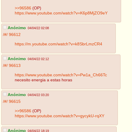
>>96586
(OP)
https://www.youtube.com/watch?v=K6p8MjZO9eY
Anónimo
04/04/22 02:08
/#/
96612
https://m.youtube.com/watch?v=k8SbrLmzCR4
Anónimo
04/04/22 02:12
/#/
96613
https://www.youtube.com/watch?v=Pw1a_Ch66Tc
necesito energia a estas horas
Anónimo
04/04/22 03:20
/#/
96615
>>96586
(OP)
https://www.youtube.com/watch?v=gycykU-rqXY
Anónimo
04/04/22 18:19