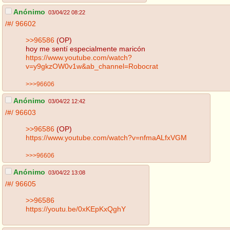
Anónimo
03/04/22 08:22
/#/
96602
>>96586
(OP)
hoy me sentí especialmente maricón
https://www.youtube.com/watch?
v=y9gkzOW0v1w&ab_channel=Robocrat
>>>96606
Anónimo
03/04/22 12:42
/#/
96603
>>96586
(OP)
https://www.youtube.com/watch?v=nfmaALfxVGM
>>>96606
Anónimo
03/04/22 13:08
/#/
96605
>>96586
https://youtu.be/0xKEpKxQghY