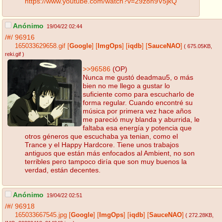
https://www.youtube.com/watch?v=29z8n9V5jkQ
Anónimo
19/04/22 02:44
/#/
96916
165033629658.gif
[
Google
]
[
ImgOps
]
[
iqdb
]
[
SauceNAO
]
( 675.05KB
,
reki.gif
)
>>96586
(OP)
Nunca me gustó deadmau5, o más
bien no me llego a gustar lo
suficiente como para escucharlo de
forma regular. Cuando encontré su
música por primera vez hace años
me pareció muy blanda y aburrida, le
faltaba esa energía y potencia que
otros géneros que escuchaba ya tenian, como el
Trance y el Happy Hardcore. Tiene unos trabajos
antiguos que están más enfocados al Ambient, no son
terribles pero tampoco diría que son muy buenos la
verdad, están decentes.
Anónimo
19/04/22 02:51
/#/
96918
165033667545.jpg
[
Google
]
[
ImgOps
]
[
iqdb
]
[
SauceNAO
]
( 272.28KB
,