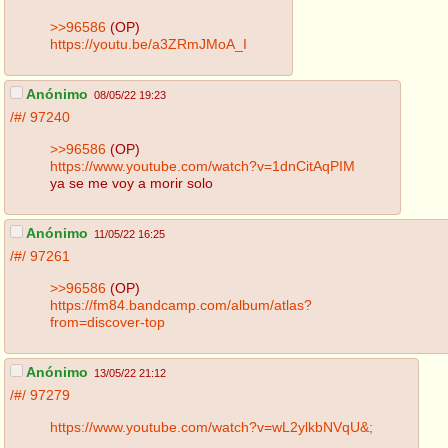
>>96586
(OP)
https://youtu.be/a3ZRmJMoA_I
Anónimo
08/05/22 19:23
/#/
97240
>>96586
(OP)
https://www.youtube.com/watch?v=1dnCitAqPIM
ya se me voy a morir solo
Anónimo
11/05/22 16:25
/#/
97261
>>96586
(OP)
https://fm84.bandcamp.com/album/atlas?
from=discover-top
Anónimo
13/05/22 21:12
/#/
97279
https://www.youtube.com/watch?v=wL2ylkbNVqU&;