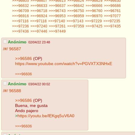
>>>96605
>>>96607
>>>96615
>>>96624
>>>96629
>>>96630
>>>96632
>>>96633
>>>96637
>>>96642
>>>96666
>>>96686
>>>96709
>>>96718
>>>96743
>>>96750
>>>96760
>>>96761
>>>96916
>>>96924
>>>96953
>>>96959
>>>96970
>>>97077
>>>97116
>>>97118
>>>97140
>>>97143
>>>97229
>>>97235
>>>97236
>>>97240
>>>97261
>>>97359
>>>97425
>>>97435
>>>97436
>>>97446
>>>97449
Anónimo
02/04/22 23:48
/#/
96587
>>96586
(OP)
https://www.youtube.com/watch?v=PGVXTX3NHxE
>>>96606
Anónimo
03/04/22 00:02
/#/
96588
>>96586
(OP)
Buena, me gusta
Ando pajero
>
https://youtu.be/lEKgq5uV6A0
>>>96606