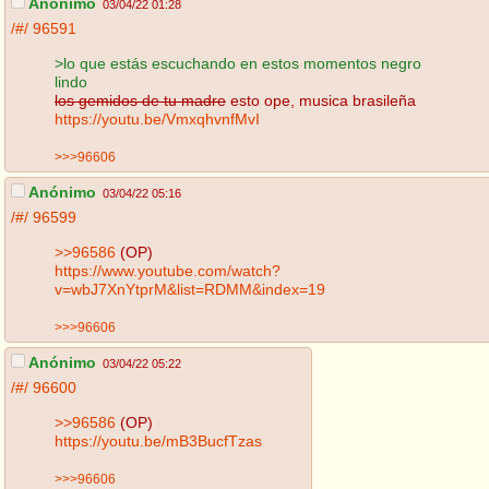
Anónimo
03/04/22 01:28
/#/
96591
>lo que estás escuchando en estos momentos negro
lindo
los gemidos de tu madre
esto ope, musica brasileña
https://youtu.be/VmxqhvnfMvI
>>>96606
Anónimo
03/04/22 05:16
/#/
96599
>>96586
(OP)
https://www.youtube.com/watch?
v=wbJ7XnYtprM&list=RDMM&index=19
>>>96606
Anónimo
03/04/22 05:22
/#/
96600
>>96586
(OP)
https://youtu.be/mB3BucfTzas
>>>96606