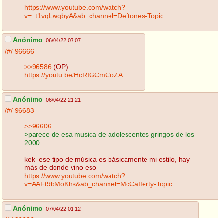
https://www.youtube.com/watch?
v=_t1vqLwqbyA&ab_channel=Deftones-Topic
Anónimo
06/04/22 07:07
/#/
96666
>>96586
(OP)
https://youtu.be/HcRIGCmCoZA
Anónimo
06/04/22 21:21
/#/
96683
>>96606
>parece de esa musica de adolescentes gringos de los
2000
kek, ese tipo de música es básicamente mi estilo, hay
más de donde vino eso
https://www.youtube.com/watch?
v=AAFt9bMoKhs&ab_channel=McCafferty-Topic
Anónimo
07/04/22 01:12