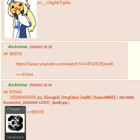
v=__GtgAKTg9w
Anónimo
22/04/22 16:18
/#/
96978
https://www.youtube.com/watch?v=UFk2ICEywe8
>>>97044
Anónimo
25/04/22 16:34
/#/
97044
165090445926.jpg
[
Google
]
[
ImgOps
]
[
iqdb
]
[
SauceNAO
]
( 289.06KB
,
Screenshot_20220425-123037_Spotify.jpg
)
>>96978