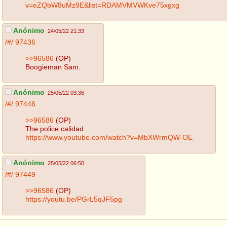
v=eZQbW8uMz9E&list=RDAMVMVWKve75xgxg
Anónimo
24/05/22 21:33
/#/
97436
>>96586
(OP)
Boogieman Sam.
Anónimo
25/05/22 03:36
/#/
97446
>>96586
(OP)
The police calidad.
https://www.youtube.com/watch?v=MbXWrmQW-OE
Anónimo
25/05/22 06:50
/#/
97449
>>96586
(OP)
https://youtu.be/PGrL5qJF5pg