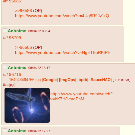
/#/
96686
>>96586
(OP)
https://www.youtube.com/watch?v=4Ug8R9Jv1rQ
Anónimo
08/04/22 03:54
/#/
96709
>>96586
(OP)
https://www.youtube.com/watch?v=NgETBeRKtPE
Anónimo
08/04/22 16:17
/#/
96716
164943464766.jpg
[
Google
]
[
ImgOps
]
[
iqdb
]
[
SauceNAO
]
( 105.81KB
,
0ca.jpg
)
https://www.youtube.com/watch?
v=bK7HJvmgFnM
Anónimo
08/04/22 17:27