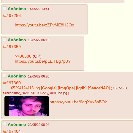
Anónimo
14/05/22 13:41
/#/
97286
https://youtu.be/zZPvME8H2Oo
Anónimo
19/05/22 06:15
/#/
97359
>>96586
(OP)
https://youtu.be/pLElTLg7p3Y
Anónimo
19/05/22 06:20
/#/
97360
165294124115.jpg
[
Google
]
[
ImgOps
]
[
iqdb
]
[
SauceNAO
]
( 186.51KB
,
Screenshot_20210731-005225_YouTube.jpg
)
https://youtu.be/6oqXVx3sBOk
Anónimo
22/05/22 08:04
/#/
97404