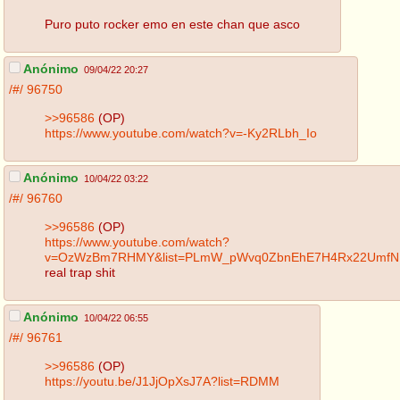
Puro puto rocker emo en este chan que asco
Anónimo
09/04/22 20:27
/#/
96750
>>96586
(OP)
https://www.youtube.com/watch?v=-Ky2RLbh_Io
Anónimo
10/04/22 03:22
/#/
96760
>>96586
(OP)
https://www.youtube.com/watch?
v=OzWzBm7RHMY&list=PLmW_pWvq0ZbnEhE7H4Rx22UmfNII
real trap shit
Anónimo
10/04/22 06:55
/#/
96761
>>96586
(OP)
https://youtu.be/J1JjOpXsJ7A?list=RDMM