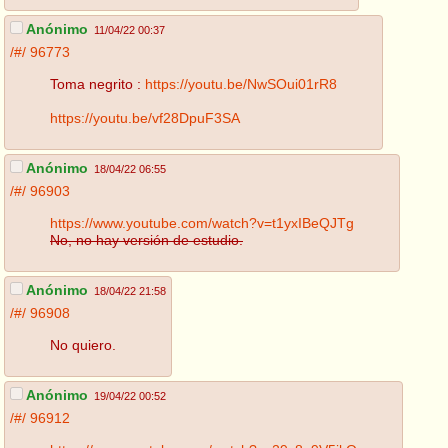
Anónimo
11/04/22 00:37
/#/
96773
Toma negrito :
https://youtu.be/NwSOui01rR8
https://youtu.be/vf28DpuF3SA
Anónimo
18/04/22 06:55
/#/
96903
https://www.youtube.com/watch?v=t1yxIBeQJTg
No, no hay versión de estudio.
Anónimo
18/04/22 21:58
/#/
96908
No quiero.
Anónimo
19/04/22 00:52
/#/
96912