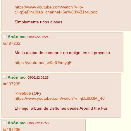
https://www.youtube.com/watch?v=b-
cHqSaPjhU&ab_channel=Se%C3%B1orLoop
Simplemente unos dioses
Anónimo
08/05/22 06:24
/#/
97232
Me lo acaba de compartir un amigo, es su proyecto
https://youtu.be/_wKqfUhmyqE
Anónimo
08/05/22 09:25
/#/
97235
>>96586
(OP)
https://www.youtube.com/watch?v=-jLE8B3M_40
El mejor album de Deftones desde Around the Fur
Anónimo
08/05/22 15:56
/#/
97236