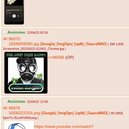
Anónimo
22/04/22 05:24
/#/
96970
165060508391.jpg
[
Google
]
[
ImgOps
]
[
iqdb
]
[
SauceNAO
]
( 288.12KB
,
Screenshot_20220422-012401_Chrome.jpg
)
>>96586
(OP)
Anónimo
22/04/22 12:58
/#/
96976
165063233316.png
[
Google
]
[
ImgOps
]
[
iqdb
]
[
SauceNAO
]
( 89.26KB
,
EpmTLr3UcAYt45W.png
)
https://www.youtube.com/watch?