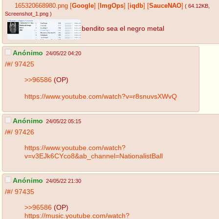
165320668980.png
[
Google
]
[
ImgOps
]
[
iqdb
]
[
SauceNAO
]
( 64.12KB
,
Screenshot_1.png
)
bendito sea el negro metal
Anónimo
24/05/22 04:20
/#/
97425
>>96586
(OP)
https://www.youtube.com/watch?v=r8snuvsXWvQ
Anónimo
24/05/22 05:15
/#/
97426
https://www.youtube.com/watch?
v=v3EJk6CYco8&ab_channel=NationalistBall
Anónimo
24/05/22 21:30
/#/
97435
>>96586
(OP)
https://music.youtube.com/watch?