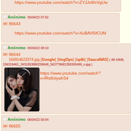
https://www.youtube.com/watch?v=ZYJJxWvVgUw
Anónimo
05/04/22 07:02
/#/
96643
https://www.youtube.com/watch?v=XuBAVI5fCUM
Anónimo
05/04/22 08:10
/#/
96644
164914623374.jpg
[
Google
]
[
ImgOps
]
[
iqdb
]
[
SauceNAO
]
( 89.43KB
,
156319461_3431853880259648_563779681358305499_n.jpg
)
https://www.youtube.com/watch?
v=fRs8olywhS4
Anónimo
06/04/22 00:54
/#/
96655